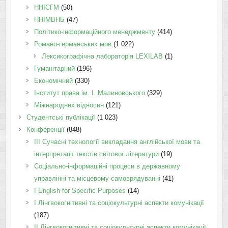
ННІСГМ
(50)
ННІМВНБ
(47)
Політико-інформаційного менеджменту
(414)
Романо-германських мов
(1 022)
Лексикографічна лабораторія LEXILAB
(1)
Гуманітарний
(196)
Економічний
(330)
Інститут права ім. І. Малиновського
(329)
Міжнародних відносин
(121)
Студентські публікації
(1 023)
Конференції
(848)
III Сучасні технології викладання англійської мови та
інтерпретації текстів світової літератури
(19)
Соціально-інформаційні процеси в державному
управлінні та місцевому самоврядуванні
(41)
І English for Specific Purposes
(14)
I Лінгвокогнітивні та соціокультурні аспекти комунікації
(187)
IІ Лінгвокогнітивні та соціокультурні аспекти комунікації