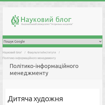
Skip
to
content
Науковий блоґ
Факультети/інститути
Політико-інформаційного менеджменту
Політико-інформаційного
менеджменту
Дитяча художня