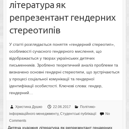
література як
репрезентант гендерних
стереотипів
У статті розглядається поняття «гендерний стереотип»,
особливості сучасного гендерного мислення, що
відображається у творах українських дитячих
письменників. Зроблено теоретичний аналіз проблеми та
визначено основні гендерні стереотипи, що зустрічаються
у процесі соціальної комунікації та гендерної
ідентифікації особистості. Ключові слова: гендер,
гендерний…
Христина Душко
22.06.2017
Політико-
інформаційного менеджменту
,
Студентські публікації
No
Comments
Дитяча художня література як репрезентант гендерних