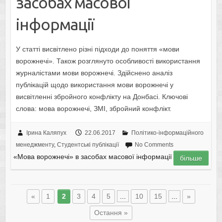
засобах масової
інформації
У статті висвітлено різні підходи до поняття «мови
ворожнечі». Також розглянуто особливості використання
журналістами мови ворожнечі. Здійснено аналіз
публікацій щодо використання мови ворожнечі у
висвітленні збройного конфлікту на Донбасі. Ключові
слова: мова ворожнечі, ЗМІ, збройний конфлікт.
Ірина Каляпух
22.06.2017
Політико-інформаційного
менеджменту
,
Студентські публікації
No Comments
«Мова ворожнечі» в засобах масової інформації
більше
«
1
2
3
4
5
...
10
15
...
»
Остання »