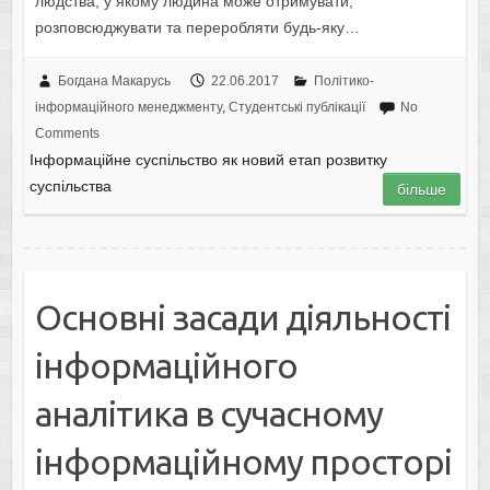
людства, у якому людина може отримувати,
розповсюджувати та переробляти будь-яку…
Богдана Макарусь
22.06.2017
Політико-
інформаційного менеджменту
,
Студентські публікації
No
Comments
Інформаційне суспільство як новий етап розвитку
суспільства
більше
Основні засади діяльності
інформаційного
аналітика в сучасному
інформаційному просторі