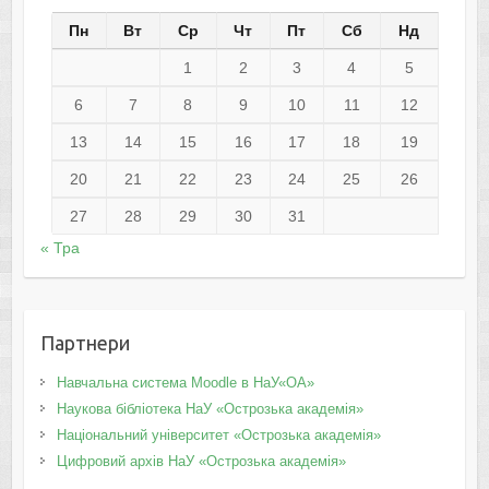
Пн
Вт
Ср
Чт
Пт
Сб
Нд
1
2
3
4
5
6
7
8
9
10
11
12
13
14
15
16
17
18
19
20
21
22
23
24
25
26
27
28
29
30
31
« Тра
Партнери
Навчальна система Moodle в НаУ«ОА»
Наукова бібліотека НаУ «Острозька академія»
Національний університет «Острозька академія»
Цифровий архів НаУ «Острозька академія»