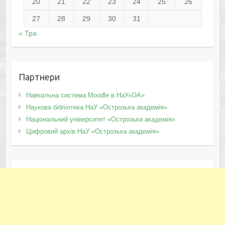
20
21
22
23
24
25
26
27
28
29
30
31
« Тра
Партнери
Навчальна система Moodle в НаУ«ОА»
Наукова бібліотека НаУ «Острозька академія»
Національний університет «Острозька академія»
Цифровий архів НаУ «Острозька академія»