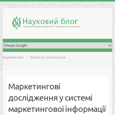
Skip
to
content
Науковий блоґ
Articles by: Ілона Бихнюк
Маркетингові
дослідження у системі
маркетингової інформації