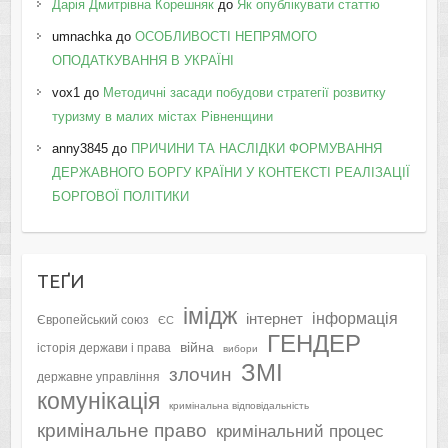
Дарія Дмитрівна Корешняк
до
Як опублікувати статтю
umnachka
до
ОСОБЛИВОСТІ НЕПРЯМОГО
ОПОДАТКУВАННЯ В УКРАЇНІ
vox1
до
Методичні засади побудови стратегії розвитку
туризму в малих містах Рівненщини
anny3845
до
ПРИЧИНИ ТА НАСЛІДКИ ФОРМУВАННЯ
ДЕРЖАВНОГО БОРГУ КРАЇНИ У КОНТЕКСТІ РЕАЛІЗАЦІЇ
БОРГОВОЇ ПОЛІТИКИ
ТЕҐИ
імідж
інформація
інтернет
Європейський союз
ЄС
ГЕНДЕР
війна
історія держави і права
вибори
ЗМІ
злочин
державне управління
комунікація
кримінальна відповідальність
кримінальне право
кримінальний процес