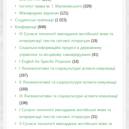
Інститут права ім. І. Малиновського
(329)
Міжнародних відносин
(121)
Студентські публікації
(1 023)
Конференції
(848)
III Сучасні технології викладання англійської мови та
інтерпретації текстів світової літератури
(19)
Соціально-інформаційні процеси в державному
управлінні та місцевому самоврядуванні
(41)
І English for Specific Purposes
(14)
I Лінгвокогнітивні та соціокультурні аспекти комунікації
(187)
IІ Лінгвокогнітивні та соціокультурні аспекти комунікації
(169)
IІI Лінгвокогнітивні та соціокультурні аспекти комунікації
(198)
I Cучасні технології викладання англійської мови та
інтерпретації текстів світової літератури
(31)
II Cучасні технології викладання англійської мови та