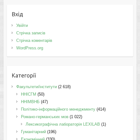
Вхід
Увійти
Стрічка записів
Стрічка коментарів
WordPress.org
Категорії
Факультети/інститути
(2 618)
ННІСГМ
(50)
ННІМВНБ
(47)
Політико-інформаційного менеджменту
(414)
Романо-германських мов
(1 022)
Лексикографічна лабораторія LEXILAB
(1)
Гуманітарний
(196)
Економічний
(330)