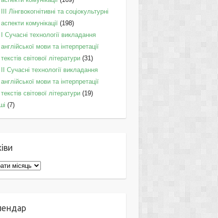
IІI Лінгвокогнітивні та соціокультурні
аспекти комунікації
(198)
I Cучасні технології викладання
англійської мови та інтерпретації
текстів світової літератури
(31)
II Cучасні технології викладання
англійської мови та інтерпретації
текстів світової літератури
(19)
ші
(7)
іви
ви
лендар