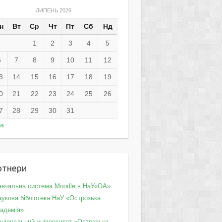
ЛИПЕНЬ 2026
н
Вт
Ср
Чт
Пт
Сб
Нд
1
2
3
4
5
6
7
8
9
10
11
12
3
14
15
16
17
18
19
0
21
22
23
24
25
26
7
28
29
30
31
ра
ртнери
авчальна система Moodle в НаУ«ОА»
укова бібліотека НаУ «Острозька
кадемія»
аціональний університет «Острозька