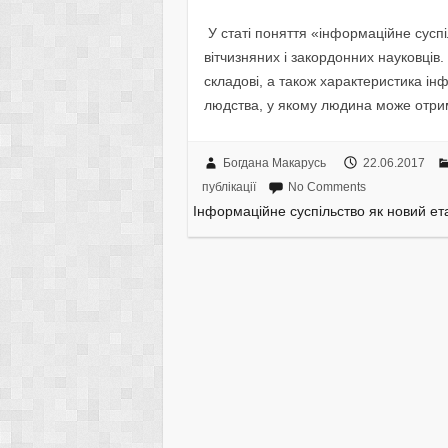
У статі поняття «інформаційне суспі
вітчизняних і закордонних науковців
складові, а також характеристика ін
людства, у якому людина може отри
Богдана Макарусь
22.06.2017
публікації
No Comments
Інформаційне суспільство як новий ет