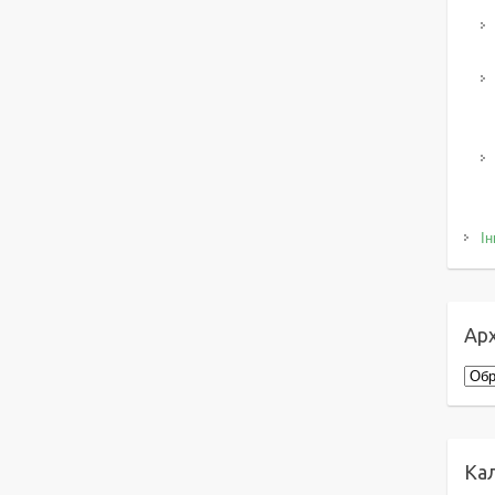
Ін
Арх
Архі
Ка