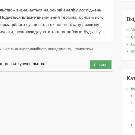
льство» визначається на основі аналізу досліджень
. Подається власне визначення терміна, основні його
Вхі
формаційного суспільства як нового етапу розвитку
Ув
мувати, розповсюджувати та переробляти будь-яку…
Ст
Ст
Політико-інформаційного менеджменту
,
Студентські
W
ап розвитку суспільства
більше
Кат
Фа