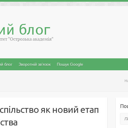
й блог
Зворотній зв’язок
Пошук Google
Н
По
спільство як новий етап
Пош
ьства