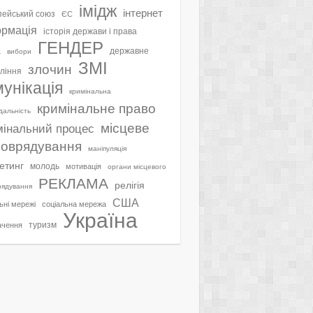
імідж
інтернет
ейський союз
ЄС
ормація
історія держави і права
ГЕНДЕР
а
державне
вибори
ЗМІ
злочин
ління
мунікація
кримінальна
кримінальне право
ідальність
місцеве
мінальний процес
оврядування
маніпуляція
етинг
молодь
мотивація
органи місцевого
РЕКЛАМА
релігія
рядування
США
ьні мережі
соціальна мережа
Україна
туризм
ачення