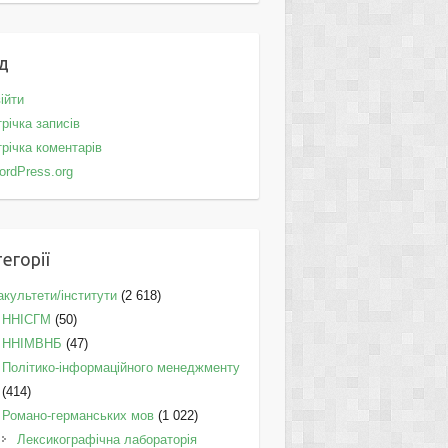
д
ійти
річка записів
річка коментарів
ordPress.org
егорії
культети/інститути
(2 618)
ННІСГМ
(50)
ННІМВНБ
(47)
Політико-інформаційного менеджменту
(414)
Романо-германських мов
(1 022)
Лексикографічна лабораторія