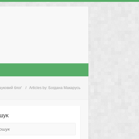
ауковий блоґ
Articles by: Богдана Макарусь
шук
ук