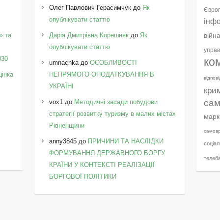
Олег Павлович Герасимчук
до
Як
Європ
опублікувати статтю
інф
» та
Дарія Дмитрівна Корешняк
до
Як
війн
у
опублікувати статтю
управ
030
ко
umnachka
до
ОСОБЛИВОСТІ
цінка
НЕПРЯМОГО ОПОДАТКУВАННЯ В
відпов
УКРАЇНІ
кри
сам
vox1
до
Методичні засади побудови
стратегії розвитку туризму в малих містах
марк
Рівненщини
самов
anny3845
до
ПРИЧИНИ ТА НАСЛІДКИ
соціал
ФОРМУВАННЯ ДЕРЖАВНОГО БОРГУ
телеб
КРАЇНИ У КОНТЕКСТІ РЕАЛІЗАЦІЇ
БОРГОВОЇ ПОЛІТИКИ