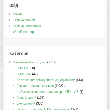
Вхід
Увійти
Стрічка записів
Стрічка коментарів
WordPress.org
Категорії
Факультети/інститути
(2 618)
ННІСГМ
(50)
ННІМВНБ
(47)
Політико-інформаційного менеджменту
(414)
Романо-германських мов
(1 022)
Лексикографічна лабораторія LEXILAB
(1)
Гуманітарний
(196)
Економічний
(330)
Інститут права ім. І. Малиновського
(329)