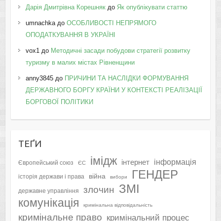
Дарія Дмитрівна Корешняк
до
Як опублікувати статтю
umnachka
до
ОСОБЛИВОСТІ НЕПРЯМОГО
ОПОДАТКУВАННЯ В УКРАЇНІ
vox1
до
Методичні засади побудови стратегії розвитку
туризму в малих містах Рівненщини
anny3845
до
ПРИЧИНИ ТА НАСЛІДКИ ФОРМУВАННЯ
ДЕРЖАВНОГО БОРГУ КРАЇНИ У КОНТЕКСТІ РЕАЛІЗАЦІЇ
БОРГОВОЇ ПОЛІТИКИ
ТЕҐИ
імідж
інформація
інтернет
Європейський союз
ЄС
ГЕНДЕР
війна
історія держави і права
вибори
ЗМІ
злочин
державне управління
комунікація
кримінальна відповідальність
кримінальне право
кримінальний процес