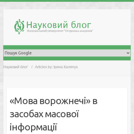
Skip
to
content
Науковий блоґ
Articles by: Ірина Каляпух
«Мова ворожнечі» в
засобах масової
інформації