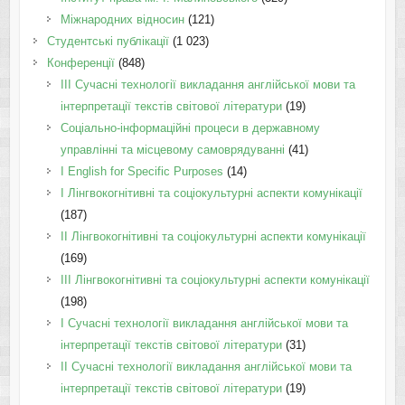
Міжнародних відносин
(121)
Студентські публікації
(1 023)
Конференції
(848)
III Сучасні технології викладання англійської мови та
інтерпретації текстів світової літератури
(19)
Соціально-інформаційні процеси в державному
управлінні та місцевому самоврядуванні
(41)
І English for Specific Purposes
(14)
I Лінгвокогнітивні та соціокультурні аспекти комунікації
(187)
IІ Лінгвокогнітивні та соціокультурні аспекти комунікації
(169)
IІI Лінгвокогнітивні та соціокультурні аспекти комунікації
(198)
I Cучасні технології викладання англійської мови та
інтерпретації текстів світової літератури
(31)
II Cучасні технології викладання англійської мови та
інтерпретації текстів світової літератури
(19)