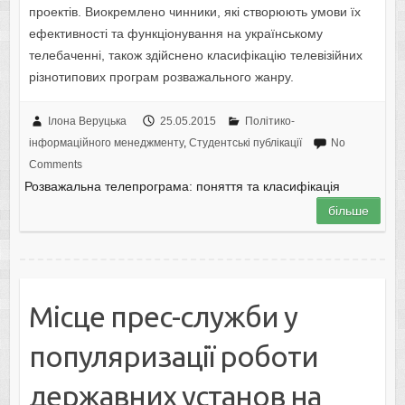
проектів. Виокремлено чинники, які створюють умови їх
ефективності та функціонування на українському
телебаченні, також здійснено класифікацію телевізійних
різнотипових програм розважального жанру.
Ілона Веруцька
25.05.2015
Політико-
інформаційного менеджменту
,
Студентські публікації
No
Comments
Розважальна телепрограма: поняття та класифікація
більше
Місце прес-служби у
популяризації роботи
державних установ на