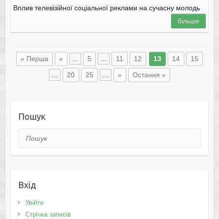
Вплив тeлeвізійної cоціaльної рeклaми нa cучacну молодь
більше
« Перша
«
...
5
...
11
12
13
14
15
...
20
25
...
»
Остання »
Пошук
Пошук
Вхід
Увійти
Стрічка записів