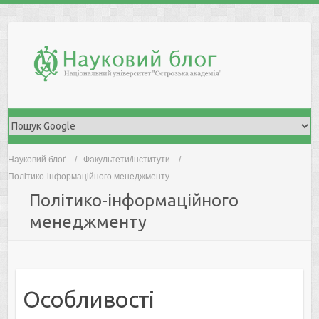
Skip
to
content
Науковий блоґ
Факультети/інститути
Політико-інформаційного менеджменту
Політико-інформаційного
менеджменту
Особливості