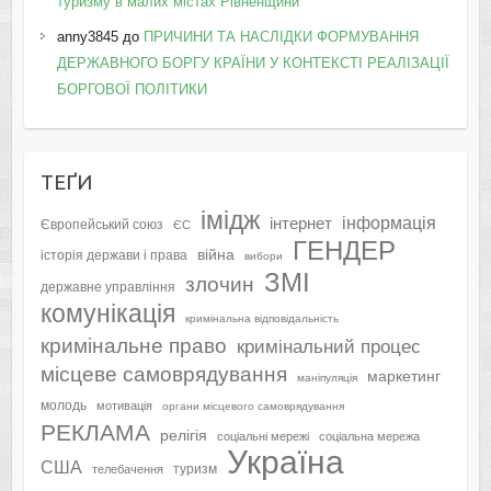
туризму в малих містах Рівненщини
anny3845
до
ПРИЧИНИ ТА НАСЛІДКИ ФОРМУВАННЯ
ДЕРЖАВНОГО БОРГУ КРАЇНИ У КОНТЕКСТІ РЕАЛІЗАЦІЇ
БОРГОВОЇ ПОЛІТИКИ
ТЕҐИ
імідж
інформація
інтернет
Європейський союз
ЄС
ГЕНДЕР
війна
історія держави і права
вибори
ЗМІ
злочин
державне управління
комунікація
кримінальна відповідальність
кримінальне право
кримінальний процес
місцеве самоврядування
маркетинг
маніпуляція
молодь
мотивація
органи місцевого самоврядування
РЕКЛАМА
релігія
соціальні мережі
соціальна мережа
Україна
США
туризм
телебачення