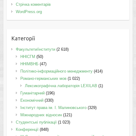
Стрічка коментарів
WordPress.org
Категорії
Факультети/інститути
(2 618)
ННІСГМ
(50)
ННІМВНБ
(47)
Політико-інформаційного менеджменту
(414)
Романо-германських мов
(1 022)
Лексикографічна лабораторія LEXILAB
(1)
Гуманітарний
(196)
Економічний
(330)
Інститут права ім. І. Малиновського
(329)
Міжнародних відносин
(121)
Студентські публікації
(1 023)
Конференції
(848)