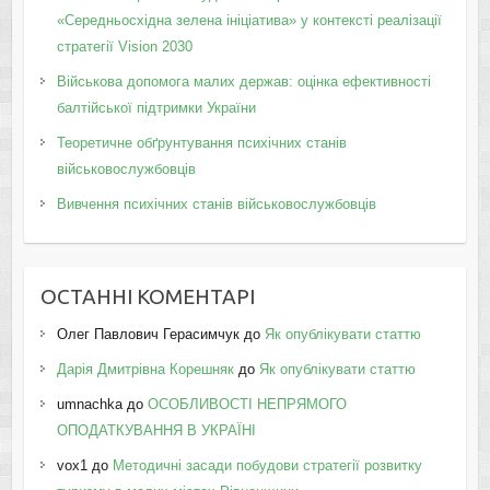
«Середньосхідна зелена ініціатива» у контексті реалізації
стратегії Vision 2030
Військова допомога малих держав: оцінка ефективності
балтійської підтримки України
Теоретичне обґрунтування психічних станів
військовослужбовців
Вивчення психічних станів військовослужбовців
ОСТАННІ КОМЕНТАРІ
Олег Павлович Герасимчук
до
Як опублікувати статтю
Дарія Дмитрівна Корешняк
до
Як опублікувати статтю
umnachka
до
ОСОБЛИВОСТІ НЕПРЯМОГО
ОПОДАТКУВАННЯ В УКРАЇНІ
vox1
до
Методичні засади побудови стратегії розвитку