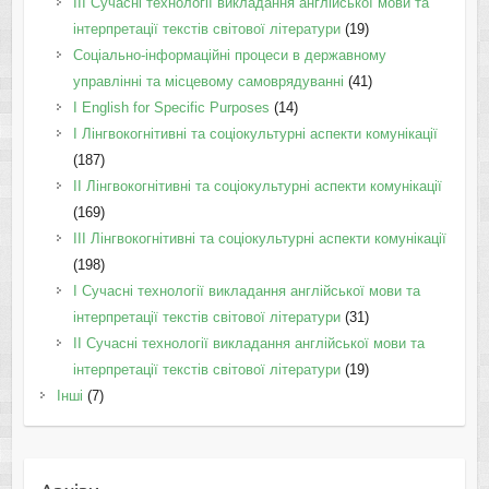
III Сучасні технології викладання англійської мови та
інтерпретації текстів світової літератури
(19)
Соціально-інформаційні процеси в державному
управлінні та місцевому самоврядуванні
(41)
І English for Specific Purposes
(14)
I Лінгвокогнітивні та соціокультурні аспекти комунікації
(187)
IІ Лінгвокогнітивні та соціокультурні аспекти комунікації
(169)
IІI Лінгвокогнітивні та соціокультурні аспекти комунікації
(198)
I Cучасні технології викладання англійської мови та
інтерпретації текстів світової літератури
(31)
II Cучасні технології викладання англійської мови та
інтерпретації текстів світової літератури
(19)
Інші
(7)