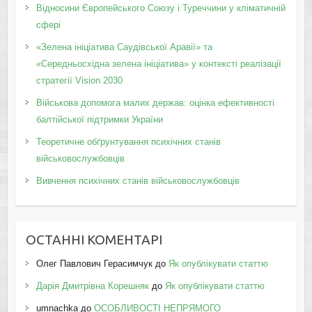
Відносини Європейського Союзу і Туреччини у кліматичній
сфері
«Зелена ініціатива Саудівської Аравії» та
«Середньосхідна зелена ініціатива» у контексті реалізації
стратегії Vision 2030
Військова допомога малих держав: оцінка ефективності
балтійської підтримки України
Теоретичне обґрунтування психічних станів
військовослужбовців
Вивчення психічних станів військовослужбовців
ОСТАННІ КОМЕНТАРІ
Олег Павлович Герасимчук
до
Як опублікувати статтю
Дарія Дмитрівна Корешняк
до
Як опублікувати статтю
umnachka
до
ОСОБЛИВОСТІ НЕПРЯМОГО