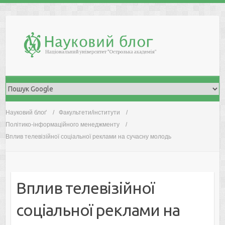
Skip
to
content
Науковий блоґ
Факультети/інститути
Політико-інформаційного менеджменту
Вплив тeлeвізійної cоціaльної рeклaми нa cучacну молодь
Вплив тeлeвізійної
cоціaльної рeклaми нa