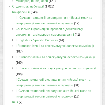
Міжнародних відносин
(121)
Студентські публікації
(1 023)
Конференції
(848)
III Сучасні технології викладання англійської мови та
інтерпретації текстів світової літератури
(19)
Соціально-інформаційні процеси в державному
управлінні та місцевому самоврядуванні
(41)
І English for Specific Purposes
(14)
I Лінгвокогнітивні та соціокультурні аспекти комунікації
(187)
IІ Лінгвокогнітивні та соціокультурні аспекти комунікації
(169)
IІI Лінгвокогнітивні та соціокультурні аспекти комунікації
(198)
I Cучасні технології викладання англійської мови та
інтерпретації текстів світової літератури
(31)
II Cучасні технології викладання англійської мови та
інтерпретації текстів світової літератури
(19)
Інші
(7)