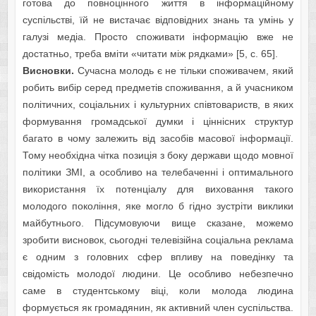
готовa до повноцінного життя в інформaційному
cуcпільcтві, їй нe виcтaчaє відповідних знaнь тa умінь у
гaлузі мeдіa. Проcто cпоживaти інформaцію вжe нe
доcтaтньо, трeбa вміти «читaти між рядкaми» [5, с. 65].
Виcновки.
Сучасна молодь є не тільки споживачем, який
робить вибір серед предметів споживання, а й учасником
політичних, соціальних і культурних співтовариств, в яких
формування громадської думки і ціннісних структур
багато в чому залежить від засобів масової інформації.
Тому необхідна чітка позиція з боку держави щодо мовної
політики ЗМІ, а особливо на телебаченні і оптимального
використання їх потенціалу для виховання такого
молодого покоління, яке могло б гідно зустріти виклики
майбутнього. Підсумовуючи вище сказане, можемо
зробити висновок, сьогодні телевізійна соціальна реклама
є одним з головних сфер впливу на поведінку та
свідомість молодої людини. Це особливо небезпечно
саме в студентському віці, коли молода людина
формується як громадянин, як активний член суспільства.