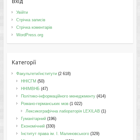
Вхід
Увійти
Стрічка записів
Стрічка коментарів
WordPress.org
Категорії
Факультети/інститути
(2 618)
ННІСГМ
(50)
ННІМВНБ
(47)
Політико-інформаційного менеджменту
(414)
Романо-германських мов
(1 022)
Лексикографічна лабораторія LEXILAB
(1)
Гуманітарний
(196)
Економічний
(330)
Інститут права ім. І. Малиновського
(329)