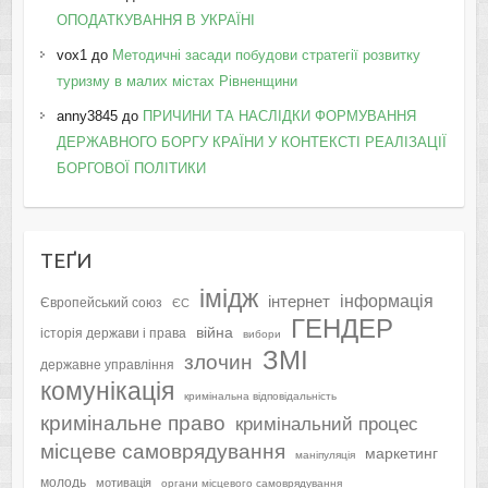
ОПОДАТКУВАННЯ В УКРАЇНІ
vox1
до
Методичні засади побудови стратегії розвитку
туризму в малих містах Рівненщини
anny3845
до
ПРИЧИНИ ТА НАСЛІДКИ ФОРМУВАННЯ
ДЕРЖАВНОГО БОРГУ КРАЇНИ У КОНТЕКСТІ РЕАЛІЗАЦІЇ
БОРГОВОЇ ПОЛІТИКИ
ТЕҐИ
імідж
інформація
інтернет
Європейський союз
ЄС
ГЕНДЕР
війна
історія держави і права
вибори
ЗМІ
злочин
державне управління
комунікація
кримінальна відповідальність
кримінальне право
кримінальний процес
місцеве самоврядування
маркетинг
маніпуляція
молодь
мотивація
органи місцевого самоврядування