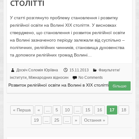
столітті
У статті розглянуто проблему становлення і розвитку
релігійної освіти на Волині ХІХ століття. У висновках
стверджено, що становлення і розвиток релігійної освіти
на Волині зазначеного періоду залежали від суспільно –
політичних, релігійних чинників, становища духовенства
та допомоги релігійних громад Волині…
Доскіч Соломія Юріївна
15.11.2013
Факультети/
інститути
,
Міжнародних відносин
No Comments
Розвиток релігійної освіти на Волині в ХІХ столітті
більше
« Перша
«
...
5
10
...
15
16
17
18
19
...
25
...
»
Остання »