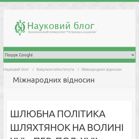
Skip
to
content
Науковий блоґ
Факультети/інститути
Міжнародних відносин
Міжнародних відносин
ШЛЮБНА ПОЛІТИКА
ШЛЯХТЯНОК НА ВОЛИНІ