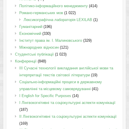
Політико-інформаційного менеджменту
(414)
Романо-германських мов
(1 022)
Лексикографічна лабораторія LEXILAB
(1)
Гуманітарний
(196)
Економічний
(330)
Інститут права ім. І. Малиновського
(329)
Міжнародних відносин
(121)
Студентські публікації
(1 023)
Конференції
(848)
III Сучасні технології викладання англійської мови та
інтерпретації текстів світової літератури
(19)
Соціально-інформаційні процеси в державному
управлінні та місцевому самоврядуванні
(41)
І English for Specific Purposes
(14)
I Лінгвокогнітивні та соціокультурні аспекти комунікації
(187)
IІ Лінгвокогнітивні та соціокультурні аспекти комунікації
(169)