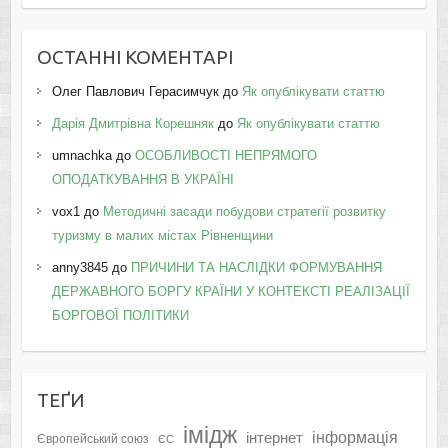
ОСТАННІ КОМЕНТАРІ
Олег Павлович Герасимчук
до
Як опублікувати статтю
Дарія Дмитрівна Корешняк
до
Як опублікувати статтю
umnachka
до
ОСОБЛИВОСТІ НЕПРЯМОГО
ОПОДАТКУВАННЯ В УКРАЇНІ
vox1
до
Методичні засади побудови стратегії розвитку
туризму в малих містах Рівненщини
anny3845
до
ПРИЧИНИ ТА НАСЛІДКИ ФОРМУВАННЯ
ДЕРЖАВНОГО БОРГУ КРАЇНИ У КОНТЕКСТІ РЕАЛІЗАЦІЇ
БОРГОВОЇ ПОЛІТИКИ
ТЕҐИ
імідж
інформація
інтернет
Європейський союз
ЄС