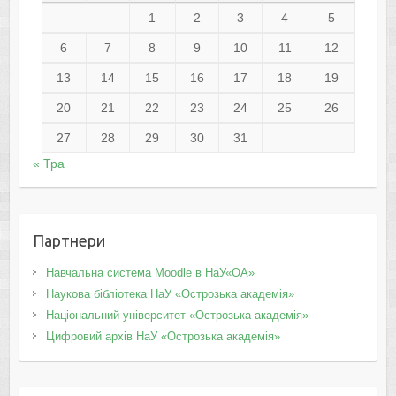
1
2
3
4
5
6
7
8
9
10
11
12
13
14
15
16
17
18
19
20
21
22
23
24
25
26
27
28
29
30
31
« Тра
Партнери
Навчальна система Moodle в НаУ«ОА»
Наукова бібліотека НаУ «Острозька академія»
Національний університет «Острозька академія»
Цифровий архів НаУ «Острозька академія»