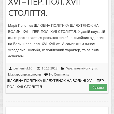
XVI – ПЕР. ПОЛ. XVII
СТОЛІТТЯ.
Марії Печенюк ШЛЮБНА ПОЛІТИКА ШЛЯХТЯНОК НА
ВОЛИНІ XVI – ПЕР. ПОЛ. XVII СТОЛІТТЯ. У даній науковій
статті розкривається розвиток шлюбно-сімейних відносин
на Волині пер. пол. XVI-XVII ст.. А саме: яким чином
укладались шлюби, їх політичний характер, та за яким
аспектом…
pecheniiuk10
15.11.2013
Факультети/інститути
,
Міжнародних відносин
No Comments
ШЛЮБНА ПОЛІТИКА ШЛЯХТЯНОК НА ВОЛИНІ XVI – ПЕР.
ПОЛ. XVII СТОЛІТТЯ.
більше