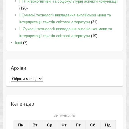
IІI Лінгвокогнітивні та соціокультурні аспекти комунікації
(198)
I Cучасні технології викладання англійської мови та
інтерпретації текстів світової літератури
(31)
II Cучасні технології викладання англійської мови та
інтерпретації текстів світової літератури
(19)
Інші
(7)
Архіви
Архіви
Календар
ЛИПЕНЬ 2026
Пн
Вт
Ср
Чт
Пт
Сб
Нд