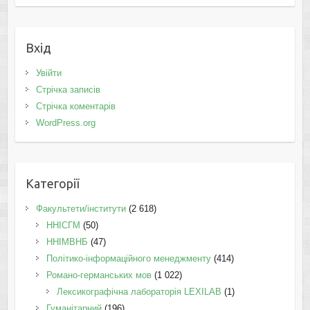
Вхід
Увійти
Стрічка записів
Стрічка коментарів
WordPress.org
Категорії
Факультети/інститути
(2 618)
ННІСГМ
(50)
ННІМВНБ
(47)
Політико-інформаційного менеджменту
(414)
Романо-германських мов
(1 022)
Лексикографічна лабораторія LEXILAB
(1)
Гуманітарний
(196)