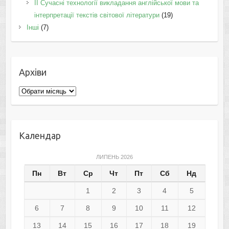
II Cучасні технології викладання англійської мови та
інтерпретації текстів світової літератури
(19)
Інші
(7)
Архіви
Архіви
Календар
ЛИПЕНЬ 2026
Пн
Вт
Ср
Чт
Пт
Сб
Нд
1
2
3
4
5
6
7
8
9
10
11
12
13
14
15
16
17
18
19