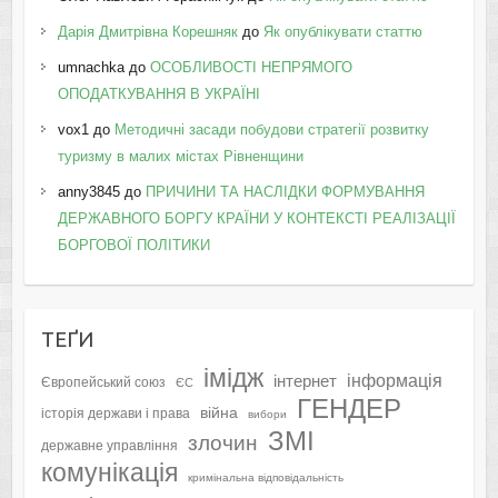
Дарія Дмитрівна Корешняк
до
Як опублікувати статтю
umnachka
до
ОСОБЛИВОСТІ НЕПРЯМОГО
ОПОДАТКУВАННЯ В УКРАЇНІ
vox1
до
Методичні засади побудови стратегії розвитку
туризму в малих містах Рівненщини
anny3845
до
ПРИЧИНИ ТА НАСЛІДКИ ФОРМУВАННЯ
ДЕРЖАВНОГО БОРГУ КРАЇНИ У КОНТЕКСТІ РЕАЛІЗАЦІЇ
БОРГОВОЇ ПОЛІТИКИ
ТЕҐИ
імідж
інформація
інтернет
Європейський союз
ЄС
ГЕНДЕР
війна
історія держави і права
вибори
ЗМІ
злочин
державне управління
комунікація
кримінальна відповідальність