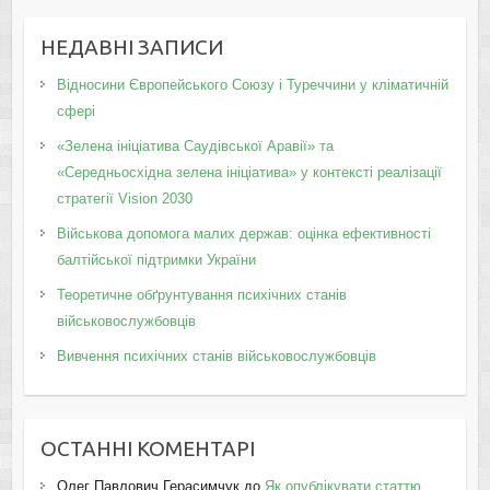
НЕДАВНІ ЗАПИСИ
Відносини Європейського Союзу і Туреччини у кліматичній
сфері
«Зелена ініціатива Саудівської Аравії» та
«Середньосхідна зелена ініціатива» у контексті реалізації
стратегії Vision 2030
Військова допомога малих держав: оцінка ефективності
балтійської підтримки України
Теоретичне обґрунтування психічних станів
військовослужбовців
Вивчення психічних станів військовослужбовців
ОСТАННІ КОМЕНТАРІ
Олег Павлович Герасимчук
до
Як опублікувати статтю