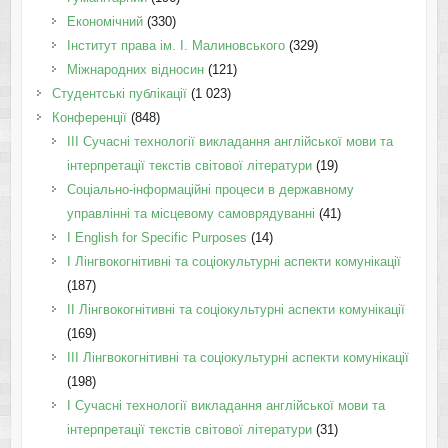
Економічний
(330)
Інститут права ім. І. Малиновського
(329)
Міжнародних відносин
(121)
Студентські публікації
(1 023)
Конференції
(848)
III Сучасні технології викладання англійської мови та
інтерпретації текстів світової літератури
(19)
Соціально-інформаційні процеси в державному
управлінні та місцевому самоврядуванні
(41)
І English for Specific Purposes
(14)
I Лінгвокогнітивні та соціокультурні аспекти комунікації
(187)
IІ Лінгвокогнітивні та соціокультурні аспекти комунікації
(169)
IІI Лінгвокогнітивні та соціокультурні аспекти комунікації
(198)
I Cучасні технології викладання англійської мови та
інтерпретації текстів світової літератури
(31)