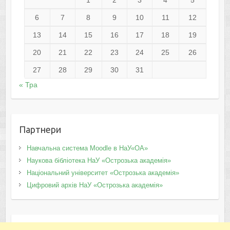
6
7
8
9
10
11
12
13
14
15
16
17
18
19
20
21
22
23
24
25
26
27
28
29
30
31
« Тра
Партнери
Навчальна система Moodle в НаУ«ОА»
Наукова бібліотека НаУ «Острозька академія»
Національний університет «Острозька академія»
Цифровий архів НаУ «Острозька академія»