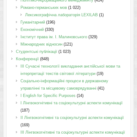
Політико-інформаційного менеджменту
(414)
Романо-германських мов
(1 022)
Лексикографічна лабораторія LEXILAB
(1)
Гуманітарний
(196)
Економічний
(330)
Інститут права ім. І. Малиновського
(329)
Міжнародних відносин
(121)
Студентські публікації
(1 023)
Конференції
(848)
III Сучасні технології викладання англійської мови та
інтерпретації текстів світової літератури
(19)
Соціально-інформаційні процеси в державному
управлінні та місцевому самоврядуванні
(41)
І English for Specific Purposes
(14)
I Лінгвокогнітивні та соціокультурні аспекти комунікації
(187)
IІ Лінгвокогнітивні та соціокультурні аспекти комунікації
(169)
IІI Лінгвокогнітивні та соціокультурні аспекти комунікації