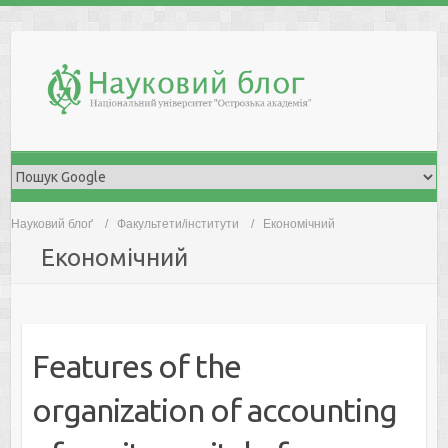
Skip
to
content
Науковий блоґ
Факультети/інститути
Економічний
Економічний
Features of the
organization of accounting