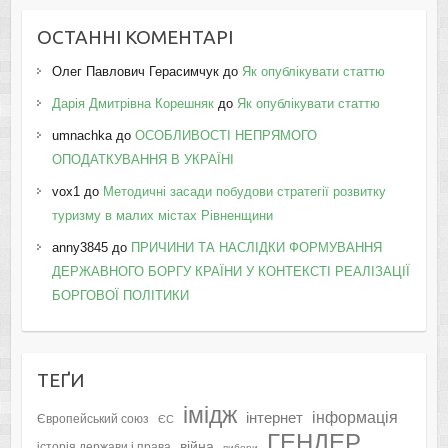
ОСТАННІ КОМЕНТАРІ
Олег Павлович Герасимчук
до
Як опублікувати статтю
Дарія Дмитрівна Корешняк
до
Як опублікувати статтю
umnachka
до
ОСОБЛИВОСТІ НЕПРЯМОГО
ОПОДАТКУВАННЯ В УКРАЇНІ
vox1
до
Методичні засади побудови стратегії розвитку
туризму в малих містах Рівненщини
anny3845
до
ПРИЧИНИ ТА НАСЛІДКИ ФОРМУВАННЯ
ДЕРЖАВНОГО БОРГУ КРАЇНИ У КОНТЕКСТІ РЕАЛІЗАЦІЇ
БОРГОВОЇ ПОЛІТИКИ
ТЕҐИ
імідж
інформація
інтернет
Європейський союз
ЄС
ГЕНДЕР
війна
історія держави і права
вибори