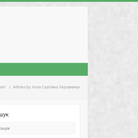
лоґ
Articles by: Алла Сергіївна Херовимчук
шук
ук