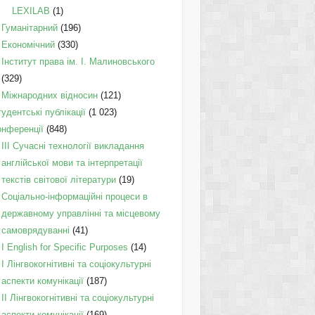
LEXILAB
(1)
Гуманітарний
(196)
Економічний
(330)
Інститут права ім. І. Малиновського
(329)
Міжнародних відносин
(121)
удентські публікації
(1 023)
онференції
(848)
III Сучасні технології викладання
англійської мови та інтерпретації
текстів світової літератури
(19)
Соціально-інформаційні процеси в
державному управлінні та місцевому
самоврядуванні
(41)
І English for Specific Purposes
(14)
I Лінгвокогнітивні та соціокультурні
аспекти комунікації
(187)
IІ Лінгвокогнітивні та соціокультурні
аспекти комунікації
(169)