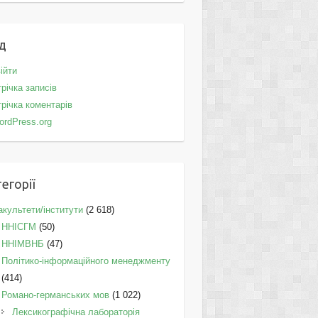
д
ійти
річка записів
річка коментарів
ordPress.org
егорії
культети/інститути
(2 618)
ННІСГМ
(50)
ННІМВНБ
(47)
Політико-інформаційного менеджменту
(414)
Романо-германських мов
(1 022)
Лексикографічна лабораторія