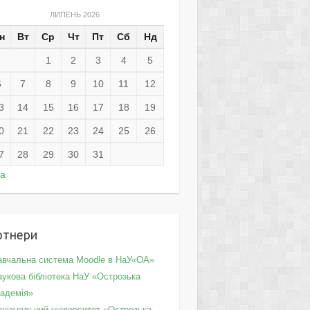
ЛИПЕНЬ 2026
н
Вт
Ср
Чт
Пт
Сб
Нд
1
2
3
4
5
6
7
8
9
10
11
12
3
14
15
16
17
18
19
0
21
22
23
24
25
26
7
28
29
30
31
ра
ртнери
авчальна система Moodle в НаУ«ОА»
укова бібліотека НаУ «Острозька
кадемія»
аціональний університет «Острозька