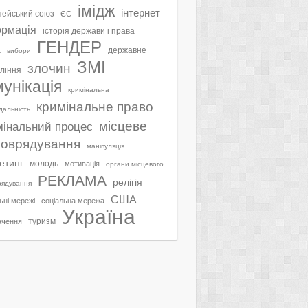
імідж
інтернет
ейський союз
ЄС
ормація
історія держави і права
ГЕНДЕР
а
державне
вибори
ЗМІ
злочин
ління
мунікація
кримінальна
кримінальне право
ідальність
місцеве
мінальний процес
оврядування
маніпуляція
етинг
молодь
мотивація
органи місцевого
РЕКЛАМА
релігія
рядування
США
ьні мережі
соціальна мережа
Україна
туризм
ачення