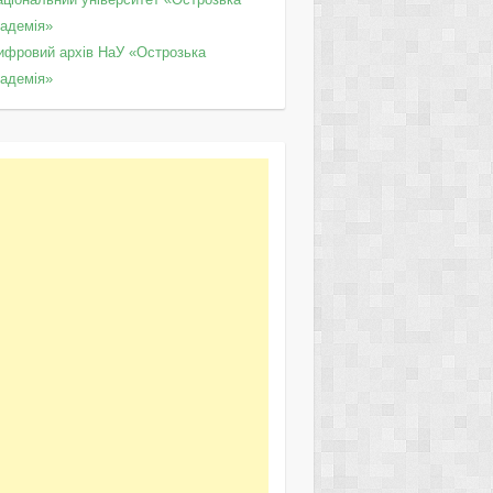
кадемія»
ифровий архів НаУ «Острозька
кадемія»