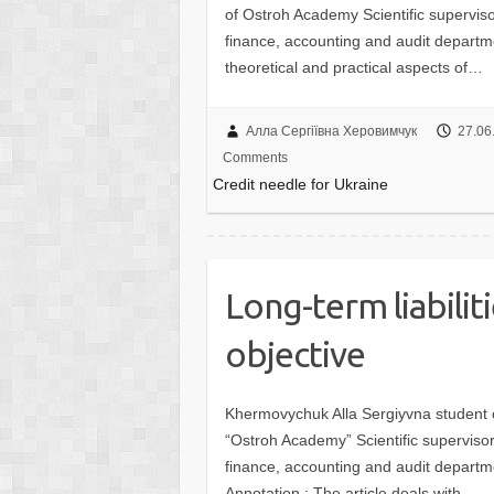
of Ostroh Academy Scientific superviso
finance, accounting and audit departme
theoretical and practical aspects of…
Алла Сергіївна Херовимчук
27.06
Comments
Credit needle for Ukraine
Long-term liabilit
objective
Khermovychuk Alla Sergiyvna student of
“Ostroh Academy” Scientific supervisor
finance, accounting and audit departme
Annotation : The article deals with…