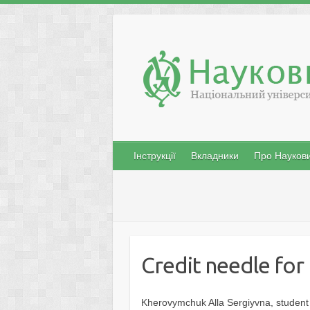
Skip
to
content
Інструкції
Вкладники
Про Наукови
Credit needle for
Kherovymchuk Alla Sergiyvna, student o