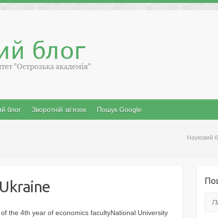
й блог
Зворотній зв’язок
Пошук Google
Науковий б
По
 Ukraine
Пош
f the 4th year of economics facultyNational University