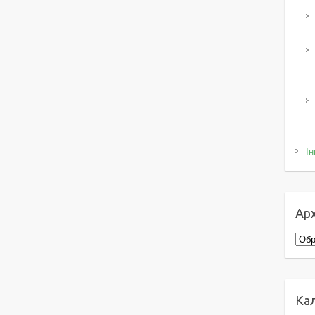
Ін
Арх
Архі
Ка