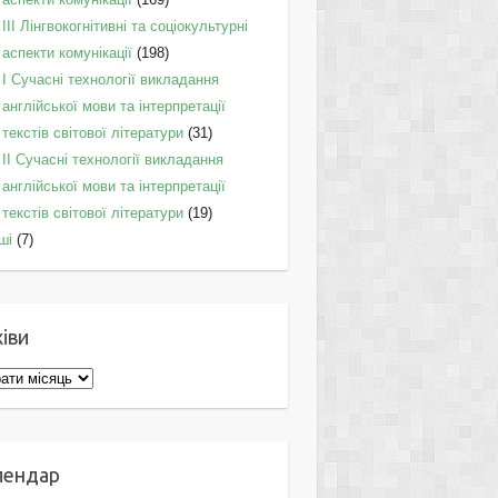
IІI Лінгвокогнітивні та соціокультурні
аспекти комунікації
(198)
I Cучасні технології викладання
англійської мови та інтерпретації
текстів світової літератури
(31)
II Cучасні технології викладання
англійської мови та інтерпретації
текстів світової літератури
(19)
ші
(7)
іви
ви
лендар