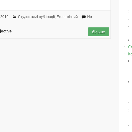
.2019
Студентські публікації
,
Економічний
No
jective
більше
Ст
К