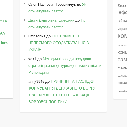
Олег Павлович Герасимчук
до
Як
Європ
опублікувати статтю
інф
» та
Дарія Дмитрівна Корешняк
до
Як
війн
у
опублікувати статтю
управ
030
ко
umnachka
до
ОСОБЛИВОСТІ
цінка
НЕПРЯМОГО ОПОДАТКУВАННЯ В
відпов
УКРАЇНІ
кри
сам
vox1
до
Методичні засади побудови
стратегії розвитку туризму в малих містах
марк
Рівненщини
самов
anny3845
до
ПРИЧИНИ ТА НАСЛІДКИ
соціал
ФОРМУВАННЯ ДЕРЖАВНОГО БОРГУ
телеб
КРАЇНИ У КОНТЕКСТІ РЕАЛІЗАЦІЇ
БОРГОВОЇ ПОЛІТИКИ