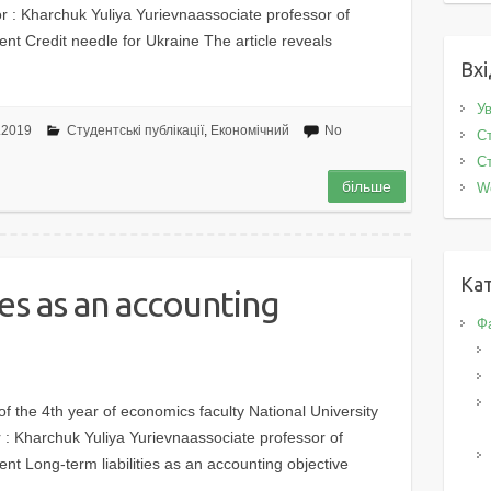
r : Kharchuk Yuliya Yurievnaassociate professor of
nt Credit needle for Ukraine The article reveals
Вхі
Ув
.2019
Студентські публікації
,
Економічний
No
Ст
Ст
більше
W
Кат
ies as an accounting
Фа
 the 4th year of economics faculty National University
 : Kharchuk Yuliya Yurievnaassociate professor of
nt Long-term liabilities as an accounting objective