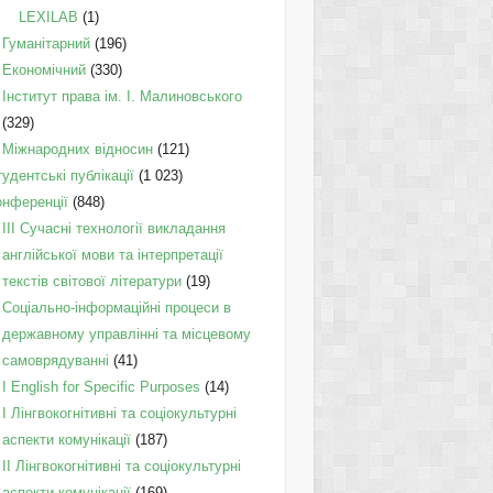
LEXILAB
(1)
Гуманітарний
(196)
Економічний
(330)
Інститут права ім. І. Малиновського
(329)
Міжнародних відносин
(121)
удентські публікації
(1 023)
онференції
(848)
III Сучасні технології викладання
англійської мови та інтерпретації
текстів світової літератури
(19)
Соціально-інформаційні процеси в
державному управлінні та місцевому
самоврядуванні
(41)
І English for Specific Purposes
(14)
I Лінгвокогнітивні та соціокультурні
аспекти комунікації
(187)
IІ Лінгвокогнітивні та соціокультурні
аспекти комунікації
(169)