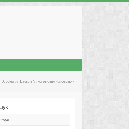
Articles by: Василь Миколайович Жуковський
шук
ук