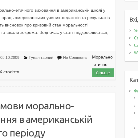
рально-етичного виховання в американській школі у
у праць американських учених-педагогів та результатів
Вхі
ть висновок про кризовий стан моральності
Ув
 та школи зокрема. Водночас у статті підкреслюється,
Ст
Ст
W
Морально
05.10.2009
Гуманітарний
No Comments
-етичне
 століття
більше
Кат
Фа
умови морально-
ння в американській
го періоду