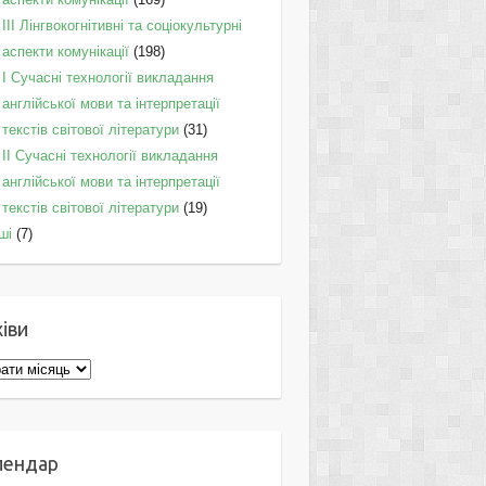
IІI Лінгвокогнітивні та соціокультурні
аспекти комунікації
(198)
I Cучасні технології викладання
англійської мови та інтерпретації
текстів світової літератури
(31)
II Cучасні технології викладання
англійської мови та інтерпретації
текстів світової літератури
(19)
ші
(7)
іви
ви
лендар