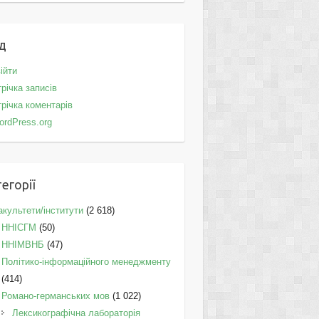
д
ійти
річка записів
річка коментарів
ordPress.org
егорії
культети/інститути
(2 618)
ННІСГМ
(50)
ННІМВНБ
(47)
Політико-інформаційного менеджменту
(414)
Романо-германських мов
(1 022)
Лексикографічна лабораторія