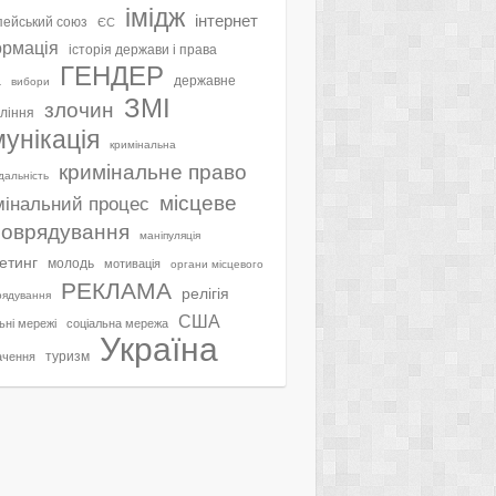
імідж
інтернет
ейський союз
ЄС
ормація
історія держави і права
ГЕНДЕР
а
державне
вибори
ЗМІ
злочин
ління
мунікація
кримінальна
кримінальне право
ідальність
місцеве
мінальний процес
оврядування
маніпуляція
етинг
молодь
мотивація
органи місцевого
РЕКЛАМА
релігія
рядування
США
ьні мережі
соціальна мережа
Україна
туризм
ачення