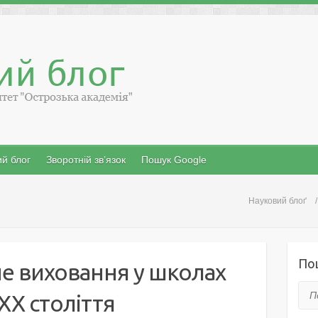
й блог
Зворотній зв’язок
Пошук Google
Науковий блоґ
По
е виховання у школах
Пош
ХХ століття