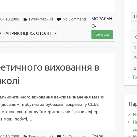
П
МОРАЛЬН
04.10.2009
Гуманітарний
No Comments
О-
 НАПРИКІНЦІ ХХ СТОЛІТТЯ
більше
1
2
етичного виховання в
2
« Т
колі
орально-етичного виховання важливе значення має їх
Па
 досвідом, набутим за рубежем, зокрема, у США.
помітною свого роду “американізація” різних сфер
Н
в мові, побуті,…
На
а
Етапи
Н
04.10.2009
Гуманітарний
No Comments