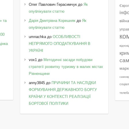
Олег Павлович Герасимчук
до
Як
Європ
опублікувати статтю
інф
» та
Дарія Дмитрівна Корешняк
до
Як
війн
у
опублікувати статтю
управ
030
ко
umnachka
до
ОСОБЛИВОСТІ
цінка
НЕПРЯМОГО ОПОДАТКУВАННЯ В
відпов
УКРАЇНІ
кри
сам
vox1
до
Методичні засади побудови
стратегії розвитку туризму в малих містах
марк
Рівненщини
самов
anny3845
до
ПРИЧИНИ ТА НАСЛІДКИ
соціал
ФОРМУВАННЯ ДЕРЖАВНОГО БОРГУ
телеб
КРАЇНИ У КОНТЕКСТІ РЕАЛІЗАЦІЇ
БОРГОВОЇ ПОЛІТИКИ