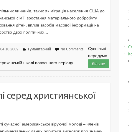
пільних чинників, таких як міграція населення США до
иканської сім’ї, зростання матеріального добробуту
ховання дітей, вплив засобів масової інформації на
борство двох політичних…
Ст
Суспільні
04.10.2009
Гуманітарний
No Comments
К
передумо
ериканській школі повоєнного періоду
більше
 серед християнської
ті сучасної американської віруючої молоді – членів
периментальних даних робиться висновок про значну