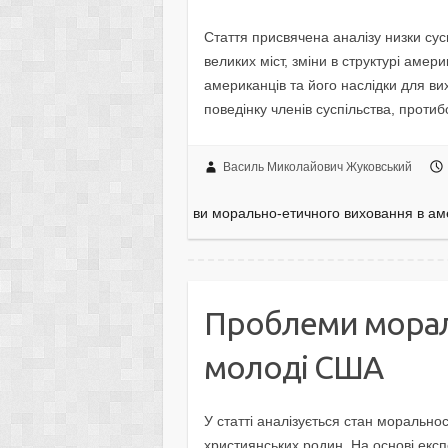
Стаття присвячена аналізу низки сус
великих міст, зміни в структурі амер
американців та його наслідки для ви
поведінку членів суспільства, проти
Василь Миколайович Жуковський
ви морально-етичного виховання в ам
Проблеми моралі
молоді США
У статті аналізується стан моральнос
християнських родин. На основі екс