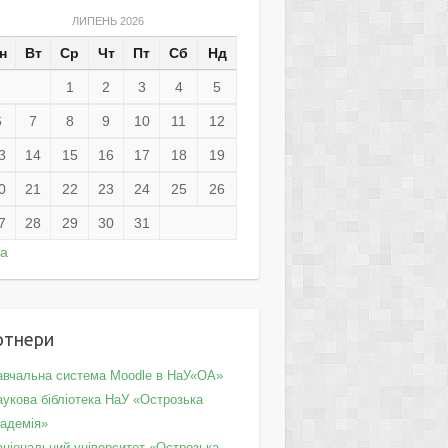
ЛИПЕНЬ 2026
н
Вт
Ср
Чт
Пт
Сб
Нд
1
2
3
4
5
6
7
8
9
10
11
12
3
14
15
16
17
18
19
0
21
22
23
24
25
26
7
28
29
30
31
ра
ртнери
авчальна система Moodle в НаУ«ОА»
укова бібліотека НаУ «Острозька
кадемія»
аціональний університет «Острозька