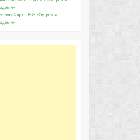
кадемія»
ифровий архів НаУ «Острозька
кадемія»