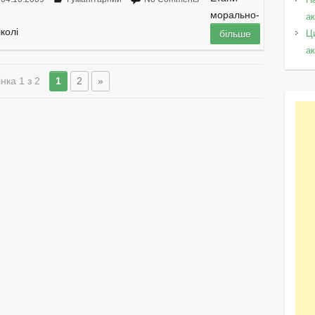
морально-
а
колі
Ц
більше
а
нка 1 з 2
1
2
»