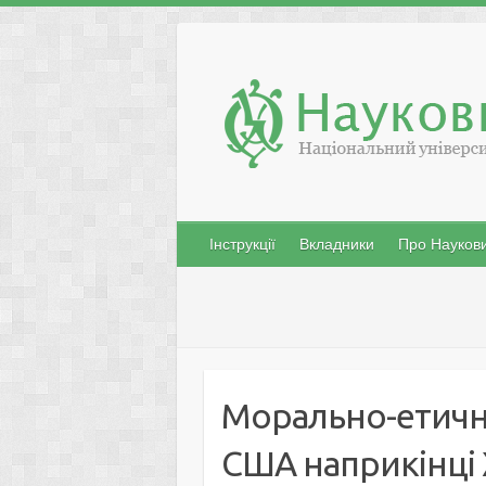
Skip
to
content
Інструкції
Вкладники
Про Наукови
Морально-етичн
США наприкінці 