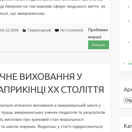
оді Америки на такі важливі сфери людського життя, як
юється, що американська…
Проблеми
04.10.2009
Гуманітарний
No Comments
моралі
більше
Ін
ЧНЕ ВИХОВАННЯ У
ПРИКІНЦІ ХХ СТОЛІТТЯ
Арх
Архі
рально-етичного виховання в американській школі у
у праць американських учених-педагогів та результатів
ть висновок про кризовий стан моральності
Ка
 та школи зокрема. Водночас у статті підкреслюється,