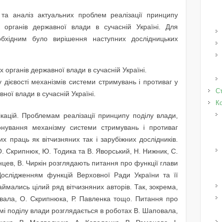
та аналіз актуальних проблем реалізації принципу
 органів державної влади в сучасній Україні. Для
бхідним було вирішення наступних дослідницьких
органів державної влади в сучасній Україні.
дієвості механізмів системи стримувань і противаг у
Ст
ної влади в сучасній Україні.
К
ікацій. Проблемам реалізації принципу поділу влади,
онування механізму системи стримувань і противаг
х праць як вітчизняних так і зарубіжних дослідників.
 О. Скрипнюк, Ю. Тодика та В. Яворський, Н. Нижник, С.
янцев, В. Чиркін розглядають питання про функції глави
Дослідженням функцій Верховної Ради України та її
аймались цілий ряд вітчизняних авторів. Так, зокрема,
вала, О. Скрипнюка, Р. Павленка тощо. Питання про
мі поділу влади розглядається в роботах В. Шаповала,