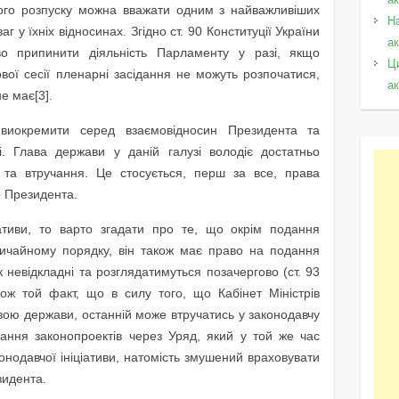
ого розпуску можна вважати одним з найважливіших
Н
г у їхніх відносинах. Згідно ст. 90 Конституції України
а
во припинити діяльність Парламенту у разі, якщо
Ц
ової сесії пленарні засідання не можуть розпочатися,
а
е має[3].
 виокремити серед взаємовідносин Президента та
. Глава держави у даній галузі володіє достатньо
та втручання. Це стосується, перш за все, права
о Президента.
іативи, то варто згадати про те, що окрім подання
вичайному порядку, він також має право на подання
 невідкладні та розглядатимуться позачергово (ст. 93
акож той факт, що в силу того, що Кабінет Міністрів
вою держави, останній може втручатись у законодавчу
ання законопроектів через Уряд, який у той же час
онодавчої ініціативи, натомість змушений враховувати
зидента.