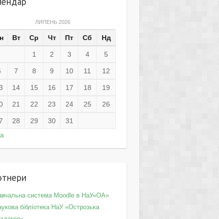
лендар
ЛИПЕНЬ 2026
н
Вт
Ср
Чт
Пт
Сб
Нд
1
2
3
4
5
6
7
8
9
10
11
12
3
14
15
16
17
18
19
0
21
22
23
24
25
26
7
28
29
30
31
ра
ртнери
авчальна система Moodle в НаУ«ОА»
укова бібліотека НаУ «Острозька
кадемія»