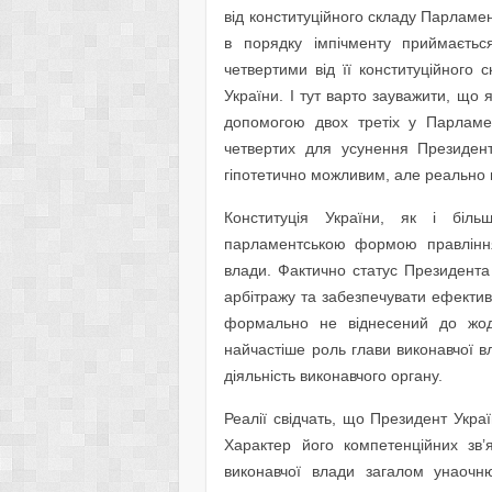
від конституційного складу Парламе
в порядку імпічменту приймаєт
четвертими від її конституційного
України. І тут варто зауважити, що
допомогою двох третіх у Парламе
четвертих для усунення Президент
гіпотетично можливим, але реально 
Конституція України, як і біль
парламентською формою правління,
влади. Фактично статус Президента
арбітражу та забезпечувати ефектив
формально не віднесений до жодн
найчастіше роль глави виконавчої в
діяльність виконавчого органу.
Реалії свідчать, що Президент Укр
Характер його компетенційних зв’я
виконавчої влади загалом унаочн