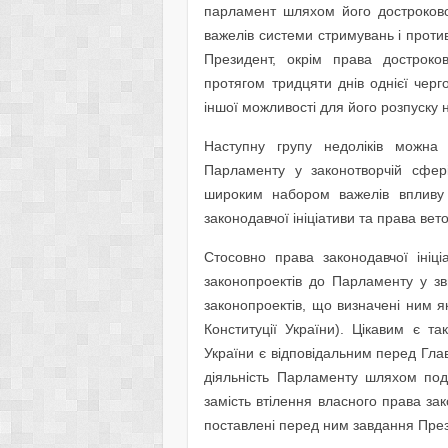
парламент шляхом його достроков
важелів системи стримувань і протива
Президент, окрім права достроко
протягом тридцяти днів однієї черг
іншої можливості для його розпуску н
Наступну групу недоліків можна
Парламенту у законотворчій сфері
широким набором важелів впливу 
законодавчої ініціативи та права вет
Стосовно права законодавчої ініц
законопроектів до Парламенту у з
законопроектів, що визначені ним як
Конституції України). Цікавим є т
України є відповідальним перед Гла
діяльність Парламенту шляхом под
замість втілення власного права зак
поставлені перед ним завдання Пре