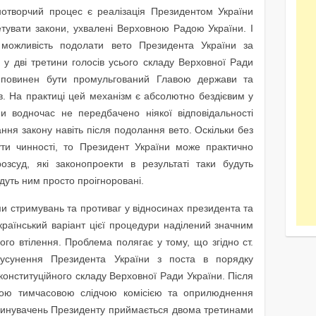
отворчий процес є реалізація Президентом України
тувати закони, ухвалені Верховною Радою України. І
ожливість подолати вето Президента України за
 у дві третини голосів усього складу Верховної Ради
н повинен бути промульгований Главою держави та
. На практиці цей механізм є абсолютно бездієвим у
и водночас не передбачено ніякої відповідальності
ння закону навіть після подолання вето. Оскільки без
ти чинності, то Президент України може практично
зсуд, які законопроекти в результаті таки будуть
будуть ним просто проігноровані.
и стримувань та противаг у відносинах президента та
Український варіант цієї процедури наділений значним
ого втілення. Проблема полягає у тому, що згідно ст.
 усунення Президента України з поста в порядку
д конституційного складу Верховної Ради України. Після
ною тимчасовою слідчою комісією та оприлюднення
звинувачень Президенту приймається двома третинами