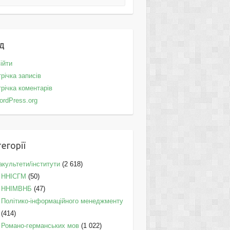
д
ійти
річка записів
річка коментарів
ordPress.org
егорії
культети/інститути
(2 618)
ННІСГМ
(50)
ННІМВНБ
(47)
Політико-інформаційного менеджменту
(414)
Романо-германських мов
(1 022)