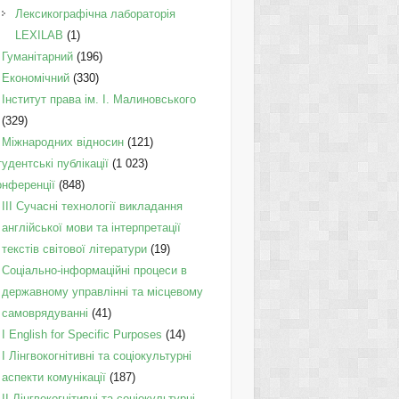
Лексикографічна лабораторія
LEXILAB
(1)
Гуманітарний
(196)
Економічний
(330)
Інститут права ім. І. Малиновського
(329)
Міжнародних відносин
(121)
удентські публікації
(1 023)
онференції
(848)
III Сучасні технології викладання
англійської мови та інтерпретації
текстів світової літератури
(19)
Соціально-інформаційні процеси в
державному управлінні та місцевому
самоврядуванні
(41)
І English for Specific Purposes
(14)
I Лінгвокогнітивні та соціокультурні
аспекти комунікації
(187)
IІ Лінгвокогнітивні та соціокультурні