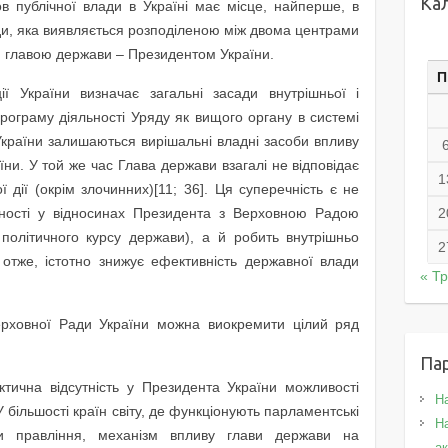
Ка
ов публічної влади в Україні має місце, найперше, в
ади, яка виявляється розподіленою між двома центрами
 главою держави – Президентом України.
П
ї України визначає загальні засади внутрішньої і
програму діяльності Уряду як вищого органу в системі
України залишаються вирішальні владні засоби впливу
аїни. У той же час Глава держави взагалі не відповідає
1
 дії (окрім злочинних)[11; 36]. Ця суперечність є не
ності у відносинах Президента з Верховною Радою
2
політичного курсу держави), а й робить внутрішньо
2
отже, істотно знижує ефективність державної влади
« Т
ерховної Ради України можна виокремити цілий ряд
Па
ична відсутність у Президента України можливості
Н
 більшості країн світу, де функціонують парламентські
На
ми правління, механізм впливу глави держави на
а