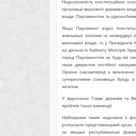
Недосконалість конституційних осн
організації верховної державної вл
влади: Парламентом та одноосібним
Якщо Парламент згідно Конституці
зовнішньої політики та затверджує 
виконавчої влади, то у Президента 
на діяльність Кабінету Міністрів Укр
перед Парламентом за будь-які свої
лише джерелом постійної напруже
України (насамперед у визначенні 
суперечливим становище Уряду, а 
загалом.
У відносинах Глави держави та В
проблем їхньої взаємодії.
Найпершим таким недоліком є факт
розпускати представницький орган. У
чи змішані республіканські фор