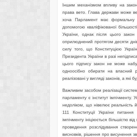
Іншим механізмом впливу на закон
права вето. Глава держави може ве
хоча Парламент має формальну м
допомогою кваліфікованої більшості
України, однак після цього зако
оприлюднений протягом десяти днів
силу того, що Конституцією Україн
Президента України в разі непідписа
цього підпису закон не може набу
одноосібно обирати на власний ро
реалізовані у вигляді законів, а які 
Важливим засобом реалізації систем
парламенту є інститут імпічменту. 
недоліком, що нівелює реальність й
111 Конституції України питання
імпічменту ініціюється більшістю ві
проведення розслідування створе
висновків, рішення про висунення 