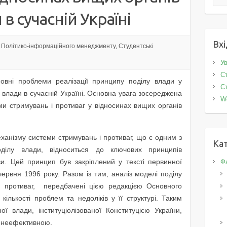
в сучасній Україні
Вхі
Політико-інформаційного менеджменту
,
Студентські
Ув
Ст
новні проблеми реалізації принципу поділу влади у
Ст
 влади в сучасній Україні. Основна увага зосереджена
W
еми стримувань і противаг у відносинах вищих органів
ханізму системи стримувань і противаг, що є одним з
Кат
ділу влади, відноситься до ключових принципів
и. Цей принцип був закріплений у тексті первинної
Фа
 червня 1996 року. Разом із тим, аналіз моделі поділу
і противаг, передбачені цією редакцією Основного
 кількості проблем та недоліків у її структурі. Таким
ої влади, інституціолізованої Конституцією України,
 неефективною.