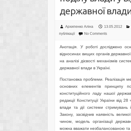
державної влади 
Архипенко Аліна
13.05.2012
публікації
No Comments
Анотація. У роботі досліджено ос
відносинах вищих органів державної
на аналізі дієвості механізмів сист
державної влади в Україні.
Постановка проблеми. Реалізація ме
основних елементів принципу по
конституційного ладу нашої держав
редакції Конституції України від 28
влади та дії системи стримувань 
Закону, засвідчив наявність великої
чином, модель органі­зації державн
можна вважати незбалансованою та