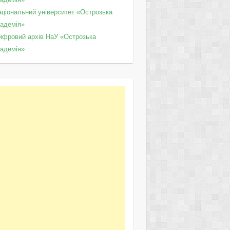
аціональний університет «Острозька
кадемія»
ифровий архів НаУ «Острозька
кадемія»