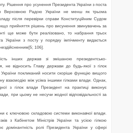
нту. Рішення про усунення Президента України з поста
ься Верховною Радою України не менш як трьома
 складу після перевірки справи Конституційним Судом
 якщо прийняття рішень про висунення звинувачень за
нті ще може бути реалізовано, то набрання трьох
а України з посту у порядку імпічменту видається
нездійсненним[5; 106].
шість інших держав зі змішаною президентсько-
 не відносить Главу держави до будь-якої з гілок
 України покликаний носити скоріше функцію вищого
ну взаємодію між усіма іншими гілками влади. Однак,
ої з гілок влади Президент на практиці виконує
лади, при цьому не несучи жодної відповідальності за
аїни є ключовою складовою системи виконавчої влади.
зків з Кабінетом Міністрів України та усією гілкою
ює домінантність ролі Президента України у сфері