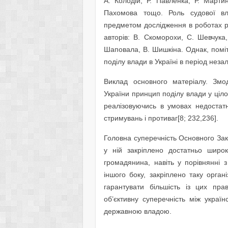
А. Колодій, Р. Павленка, Р. Марти
Пахомова тощо. Роль судової вл
предметом дослідження в роботах рос
авторів: В. Скоморохи, С. Шевчука
Шаповала, В. Шишкіна. Однак, помі
поділу влади в Україні в період неза
Виклад основного матеріалу. Змод
України принцип поділу влади у ціл
реалізовуючись в умовах недостат
стримувань і противаг[8; 232,236].
Головна суперечність Основного Зак
у ній закріплено достатньо широ
громадянина, навіть у порівнянні 
іншого боку, закріплено таку орга
гарантувати більшість із цих пра
об’єктивну суперечність між украї
державною владою.