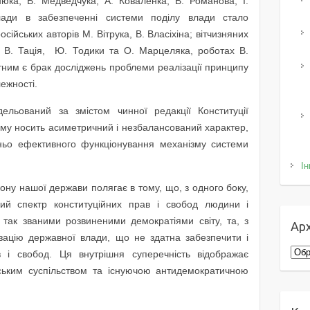
нюка, В. Медведчука, А. Коваленка, В. Романова, І.
ади в забезпеченні системи поділу влади стало
ійських авторів М. Вітрука, В. Власіхіна; вітчизняних
, В. Тація, Ю. Тодики та О. Марцеляка, роботах В.
тним є брак досліджень проблеми реалізації принципу
лежності.
ельований за змістом чинної редакції Конституції
ому носить асиметричний і незбалансований характер,
ньо ефективного функціонування механізму системи
Ін
ону нашої держави полягає в тому, що, з одного боку,
кий спектр конституційних прав і свобод людини і
з так званими розвиненими демократіями світу, та, з
Арх
нізацію державної влади, що не здатна забезпечити і
Архі
в і свобод. Ця внутрішня суперечність відображає
нським суспільством та існуючою антидемократичною