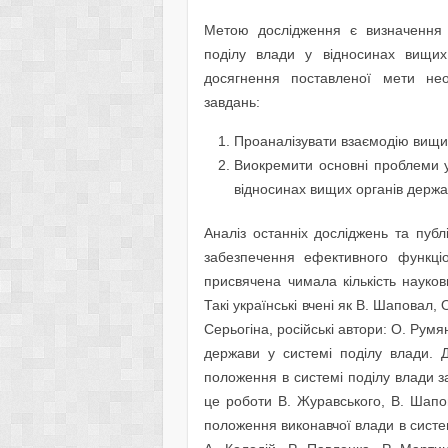
Метою дослідження є визначення 
поділу влади у відносинах вищих
досягнення поставленої мети нео
завдань:
Проаналізувати взаємодію вищих 
Виокремити основні проблеми у 
відносинах вищих органів держав
Аналіз останніх досліджень та публ
забезпечення ефективного функці
присвячена чимала кількість наукови
Такі українські вчені як В. Шаповал,
Серьогіна, російські автори: О. Рум
держави у системі поділу влади. 
положен­ня в системі поділу влади з
це роботи В. Журавського, В. Шапо
положення виконавчої влади в систе