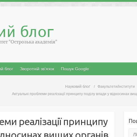
й блог
Зворотній зв’язок
Пошук Google
Науковий блоґ
Факультети/інститути
Актуальні проблеми реалізації принципу поділу влади у відносинах вищи
еми реалізації принципу
По
відносинах вищих органів
Пош