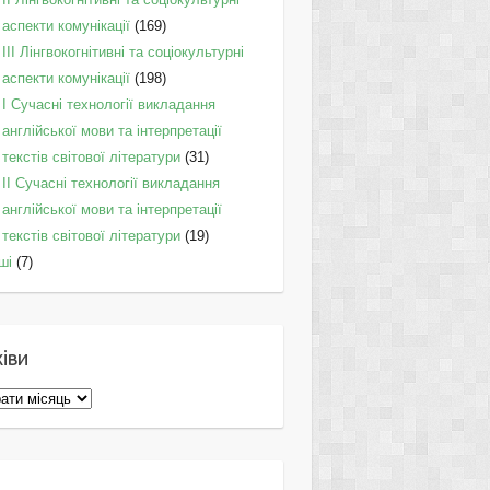
аспекти комунікації
(169)
IІI Лінгвокогнітивні та соціокультурні
аспекти комунікації
(198)
I Cучасні технології викладання
англійської мови та інтерпретації
текстів світової літератури
(31)
II Cучасні технології викладання
англійської мови та інтерпретації
текстів світової літератури
(19)
ші
(7)
іви
ви