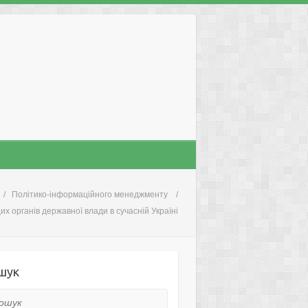
Політико-інформаційного менеджменту
х органів державної влади в сучасній Україні
шук
ук