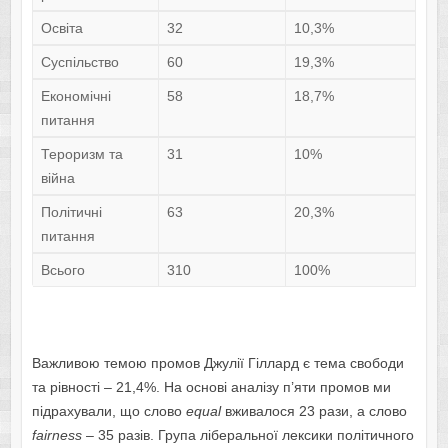
Освіта
32
10,3%
Суспільство
60
19,3%
Економічні
58
18,7%
питання
Тероризм та
31
10%
війна
Політичні
63
20,3%
питання
Всього
310
100%
Важливою темою промов Джулії Гіллард є тема свободи
та рівності – 21,4%. На основі аналізу п’яти промов ми
підрахували, що слово
equal
вживалося 23 рази, а слово
fairness
– 35 разів. Група ліберальної лексики політичного