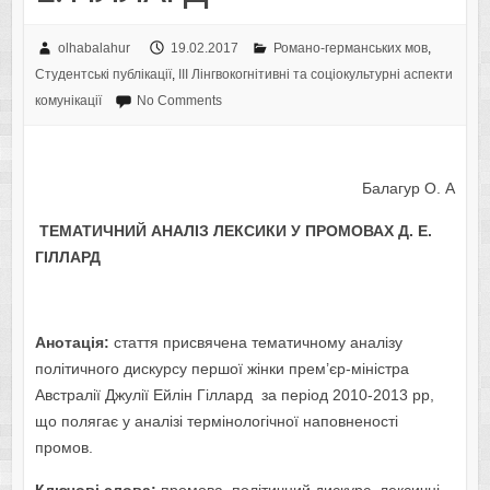
olhabalahur
19.02.2017
Романо-германських мов
,
Студентські публікації
,
IІI Лінгвокогнітивні та соціокультурні аспекти
комунікації
No Comments
Балагур О. А
ТЕМАТИЧНИЙ АНАЛІЗ ЛЕКСИКИ У ПРОМОВАХ Д
.
Е
.
ГІЛЛАРД
Анотація:
стаття присвячена тематичному аналізу
політичного дискурсу першої жінки прем’єр-міністра
Австралії Джулії Ейлін Гіллард за період 2010-2013 рр,
що полягає у аналізі термінологічної наповненості
промов.