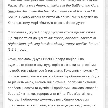
Pacific War, it was American sailors
at the Battle of the Coral
Sea
who destroyed the fear of an invasion of Australia [3].
Бої на Тихому океані та битва американських моряків на
Коральському морі зблизила союзників ще дужче.
У промовах Джулії Гіллард зустрічаються ще такі слова,
що відносяться до цієї теми:
troops
,
alliances
,
soldiers
in
Afghanistan
,
grieving
families
,
victory
,
treaty
,
conflict
,
funeral
[1,2,3]
тощо.
Отже, промови Джулії Ейлін Гіллард націлені на
аудиторію різного віку, аудиторію з різними категоріями
потреб, тому різниться й тематика. Головними темами її
промов залишаються такі глобальні проблеми як свобода
та рівність жінок, економічні питання, політичні питання,
проблеми освіти та суспільні проблеми, можливі способи
боротьби з ними, тероризм та війна. Прем’єр-міністр
Австралії обережно акумулює потрібними словами
стосовного кожної теми, вона не відходить від теми, та