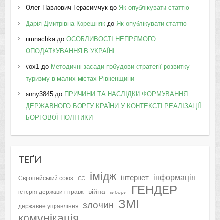
Олег Павлович Герасимчук
до
Як опублікувати статтю
Дарія Дмитрівна Корешняк
до
Як опублікувати статтю
umnachka
до
ОСОБЛИВОСТІ НЕПРЯМОГО
ОПОДАТКУВАННЯ В УКРАЇНІ
vox1
до
Методичні засади побудови стратегії розвитку
туризму в малих містах Рівненщини
anny3845
до
ПРИЧИНИ ТА НАСЛІДКИ ФОРМУВАННЯ
ДЕРЖАВНОГО БОРГУ КРАЇНИ У КОНТЕКСТІ РЕАЛІЗАЦІЇ
БОРГОВОЇ ПОЛІТИКИ
ТЕҐИ
імідж
інформація
інтернет
Європейський союз
ЄС
ГЕНДЕР
війна
історія держави і права
вибори
ЗМІ
злочин
державне управління
комунікація