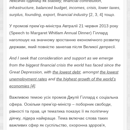
лексичні одиниці як
stability
,
financial
contribution
,
infrastructure
,
balanced
budget
,
incomes
,
crisis
,
lower
taxes
,
surplus, founding, export, financial industry
[2, 3, 4] тощо.
У промові прем’єр-міністра Автралії 21 червня 2013 року
(Speech to Margaret Whitlam Annual Dinner) Гіллард
наголошує на значному зростанню економічного розвитку
держави, який повністю занепав після Великої депресії.
And I seek that consideration and support as we emerge
from the biggest financial crisis the world has faced since the
Great Depression, with
the lowest debt
, amongst
the lowest
unemployment rates
and
the highest growth of the world’s
economies [4]
.
Важливою темою усіх промов Джулії Гіллард є соціальна
сфера. Оскільки прем’єр-міністр – поборник свободи,
рівності та прав, ця тематика показує її як політичну
діячку, лідера найкраще. Тема включає слова таких
важливих сфер як суспільство, охоронна здоров’я,