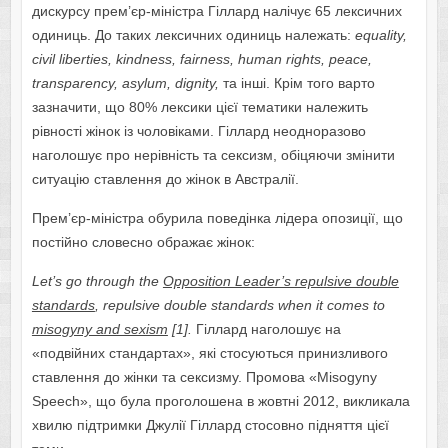
дискурсу прем’єр-міністра Гіллард налічує 65 лексичних
одиниць. До таких лексичних одиниць належать:
equality
,
civil
liberties
,
kindness
,
fairness
,
human
rights
,
peace
,
transparency
,
asylum
,
dignity
,
та інші. Крім того варто
зазначити, що 80% лексики цієї тематики належить
рівності жінок із чоловіками. Гіллард неодноразово
наголошує про нерівність та сексизм, обіцяючи змінити
ситуацію ставлення до жінок в Австралії.
Прем’єр-міністра обурила поведінка лідера опозиції, що
постійно словесно ображає жінок:
Let’s go through the
Opposition Leader’s repulsive double
standards
, repulsive double standards when it comes to
misogyny and sexism
[1].
Гіллард наголошує на
«подвійних стандартах», які стосуються принизливого
ставлення до жінки та сексизму. Промова «Misogyny
Speech», що була проголошена в жовтні 2012, викликала
хвилю підтримки Джулії Гіллард стосовно підняття цієї