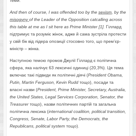
теми.
And then of course, I was offended too by the
sexism
, by the
misogyny
of the Leader of the Opposition catcalling across
this table at me as I sit here as Prime Minister [1]
.
Гіллард
підтримує та розуміє жінок, адже й сама зустріла протести
у свій бік від лідера опозиції стосовно того, що прем’єр-
міністр – жінка.
Наступною темою промов Джулії Гіллард є політична
сфера, яка налічує 63 лексичні одиниці (20,3%). Ця тема
включає такі підвиди як політичні діячі (
President Obama,
Putin,
Martin Ferguson
,
Kevin Rudd
тощо), посади та
власні назви (
President, Prime Minister, Secretary, Australia,
the United States, Legal Services Corporation, Senator
,
the
Treasurer
тощо), назви політичних партій та загальна
політична лексика (
international coalition, political transition,
Congress, Senate, Labor Party, the Democrats, the
Republicans, political system
тощо).