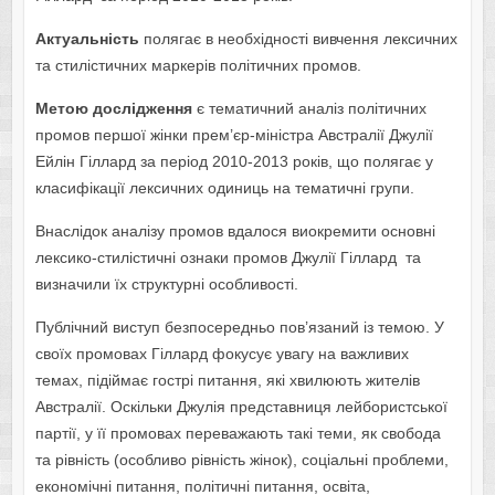
Актуальність
полягає в необхідності вивчення лексичних
та стилістичних маркерів політичних промов.
Метою дослідження
є тематичний аналіз політичних
промов першої жінки прем’єр-міністра Австралії Джулії
Ейлін Гіллард за період 2010-2013 років, що полягає у
класифікації лексичних одиниць на тематичні групи.
Внаслідок аналізу промов вдалося виокремити основні
лексико-стилістичні ознаки промов Джулії Гіллард та
визначили їх структурні особливості.
Публічний виступ безпосередньо пов’язаний із темою. У
своїх промовах Гіллард фокусує увагу на важливих
темах, підіймає гострі питання, які хвилюють жителів
Австралії. Оскільки Джулія представниця лейбористської
партії, у її промовах переважають такі теми, як свобода
та рівність (особливо рівність жінок), соціальні проблеми,
економічні питання, політичні питання, освіта,