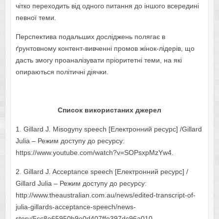
чітко переходить від одного питання до іншого всередині
певної теми.
Перспектива подальших досліджень полягає в
ґрунтовному контент-вивченні промов жінок-лідерів, що
дасть змогу проаналізувати пріоритетні теми, на які
опираються політичні діячки.
Список використаних джерел
1. Gillard J. Misogyny speech [Електронний ресурс] /Gillard
Julia – Режим доступу до ресурсу:
https://www.youtube.com/watch?v=SOPsxpMzYw4.
2. Gillard J. Acceptance speech [Електронний ресурс] /
Gillard Julia – Режим доступу до ресурсу:
http://www.theaustralian.com.au/news/edited-transcript-of-
julia-gillards-acceptance-speech/news-
story/5cc8e65950b9e0d407ffe397dc96a010