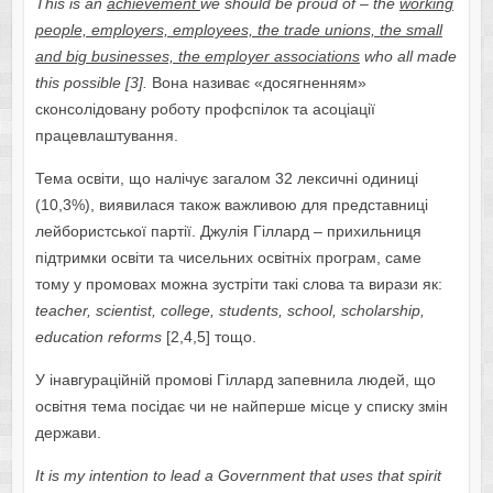
This is an
achievement
we should be proud of – the
working
people, employers, employees, the trade unions, the small
and big businesses, the employer associations
who all made
this possible [3].
Вона називає «досягненням»
сконсолідовану роботу профспілок та асоціації
працевлаштування.
Тема освіти, що налічує загалом 32 лексичні одиниці
(10,3%), виявилася також важливою для представниці
лейбористської партії. Джулія Гіллард – прихильниця
підтримки освіти та чисельних освітніх програм, саме
тому у промовах можна зустріти такі слова та вирази як:
teacher
, scientist, college, students, school, scholarship,
education reforms
[2,4,5] тощо.
У інавгураційній промові Гіллард запевнила людей, що
освітня тема посідає чи не найперше місце у списку змін
держави.
It is my intention to lead a Government that uses that spirit