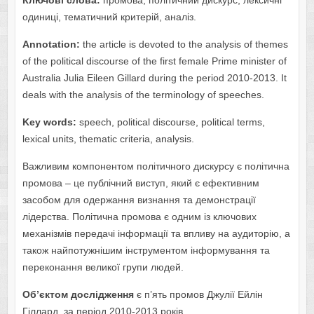
Ключові слова:
промова, політичний дискурс, лексичні
одиниці, тематичний критерій, аналіз.
Annotation:
the article is devoted to the analysis of themes
of the political discourse of the first female Prime minister of
Australia Julia Eileen Gillard during the period 2010-2013. It
deals with the analysis of the terminology of speeches.
Key words:
speech, political discourse, political terms,
lexical units, thematic criteria, analysis.
Важливим компонентом політичного дискурсу є політична
промова – це публічний виступ, який є ефективним
засобом для одержання визнання та демонстрації
лідерства. Політична промова є одним із ключових
механізмів передачі інформації та впливу на аудиторію, а
також найпотужнішим інструментом інформування та
переконання великої групи людей.
Об’єктом дослідження
є п’ять промов Джулії Ейлін
Гіллард за період 2010-2013 років.