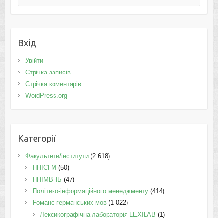
Вхід
Увійти
Стрічка записів
Стрічка коментарів
WordPress.org
Категорії
Факультети/інститути
(2 618)
ННІСГМ
(50)
ННІМВНБ
(47)
Політико-інформаційного менеджменту
(414)
Романо-германських мов
(1 022)
Лексикографічна лабораторія LEXILAB
(1)