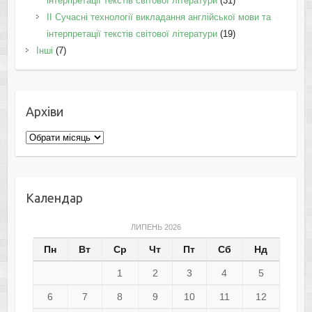
інтерпретації текстів світової літератури
(31)
II Cучасні технології викладання англійської мови та
інтерпретації текстів світової літератури
(19)
Інші
(7)
Архіви
Архіви
Календар
ЛИПЕНЬ 2026
Пн
Вт
Ср
Чт
Пт
Сб
Нд
1
2
3
4
5
6
7
8
9
10
11
12