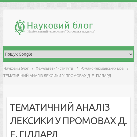
Skip
to
content
Науковий блоґ
Факультети/інститути
Романо-германських мов
ТЕМАТИЧНИЙ АНАЛІЗ ЛЕКСИКИ У ПРОМОВАХ Д. Е. ГІЛЛАРД
ТЕМАТИЧНИЙ АНАЛІЗ
ЛЕКСИКИ У ПРОМОВАХ Д.
Е. ГІЛЛАРД