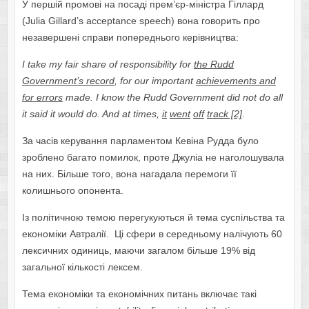
У першій промові на посаді прем’єр-міністра Гіллард
(Julia Gillard’s acceptance speech) вона говорить про
незавершені справи попереднього керівництва:
I take my fair share of responsibility for
the Rudd
Government’s record
, for our important
achievements and
for errors
made. I know the Rudd Government did not do all
it said it would do. And
at
times
,
it
went
off
track
[2]
.
За часів керування парламентом Кевіна Рудда було
зроблено багато помилок, проте Джуліа не наголошувала
на них. Більше того, вона нагадала перемоги її
колишнього опонента.
Із політичною темою перегукуються й тема суспільства та
економіки Автралії. Ці сфери в середньому налічують 60
лексичних одиниць, маючи загалом більше 19% від
загальної кількості лексем.
Тема економіки та економічних питань включає такі