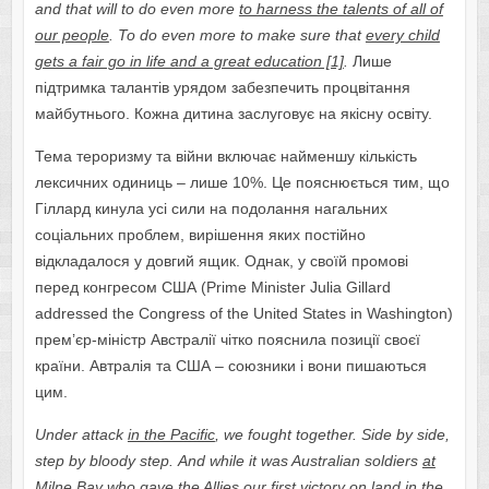
and that will to do even more
to harness the talents of all of
our people
. To do even more to make sure that
every child
gets a fair go in life and a great education [1]
.
Лише
підтримка талантів урядом забезпечить процвітання
майбутнього. Кожна дитина заслуговує на якісну освіту.
Тема тероризму та війни включає найменшу кількість
лексичних одиниць – лише 10%. Це пояснюється тим, що
Гіллард кинула усі сили на подолання нагальних
соціальних проблем, вирішення яких постійно
відкладалося у довгий ящик. Однак, у своїй промові
перед конгресом США (Prime Minister Julia Gillard
addressed the Congress of the United States in Washington)
прем’єр-міністр Австралії чітко пояснила позиції своєї
країни. Автралія та США – союзники і вони пишаються
цим.
Under attack
in the Pacific
, we fought together. Side by side,
step by bloody step.
And while it was Australian soldiers
at
Milne Bay
who gave the Allies our first victory on land in the