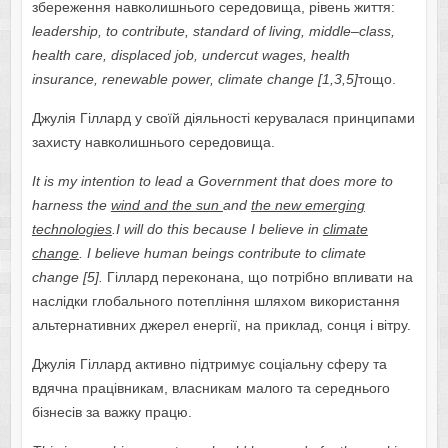
збереження навколишнього середовища, рівень життя:
leadership
,
to
contribute
,
standard
of
living
,
middle
–
class
,
health
care
,
displaced
job
,
undercut
wages
,
health
insurance
,
renewable
power
,
climate
change
[1,3,5]
тощо.
Джулія Гіллард у своїй діяльності керувалася принципами
захисту навколишнього середовища.
It is my intention to lead a Government that does more to
harness the
wind and the sun
and
the new emerging
technologies
.I will do this because I believe in
climate
change
. I believe human beings contribute to climate
change [5].
Гіллард переконана, що потрібно впливати на
наслідки глобального потепління шляхом використання
альтернативних джерел енергії, на приклад, сонця і вітру.
Джулія Гіллард активно підтримує соціальну сферу та
вдячна працівникам, власникам малого та середнього
бізнесів за важку працю.