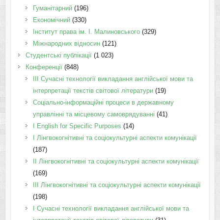
Гуманітарний
(196)
Економічний
(330)
Інститут права ім. І. Малиновського
(329)
Міжнародних відносин
(121)
Студентські публікації
(1 023)
Конференції
(848)
III Сучасні технології викладання англійської мови та
інтерпретації текстів світової літератури
(19)
Соціально-інформаційні процеси в державному
управлінні та місцевому самоврядуванні
(41)
І English for Specific Purposes
(14)
I Лінгвокогнітивні та соціокультурні аспекти комунікації
(187)
IІ Лінгвокогнітивні та соціокультурні аспекти комунікації
(169)
IІI Лінгвокогнітивні та соціокультурні аспекти комунікації
(198)
I Cучасні технології викладання англійської мови та