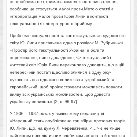
ця проблема не отримала комплексного висвітлення,
особливо це стосується малої прози.Метою статті є
інтерпретація малої прози Юрія Липи в контексті
текстуальності як літературного прийому.
Проблемі текстуальності та контекстуальності художнього
світу Ю. Липи присвячена одна з розвідок М. Зубрицької.
«Простір його текстуальності Україна, її болі та
переживання, пише дослідниця, <> текстуальний і
життєвий світ Юрія Липи переконливо доводить, що в цій
непересічній постаті щасливо злилися в одну ріку-
духовність два однаково великі світи: український та
європейський, щоб проілюструвати можливість повноти
вияву всіх українських можливостей, щоб довести
українську великість» [2, с. 96-97].
У 1936 – 1937 роках у львівському видавництві
«Народний стяг» опубліковано три збірки прозових творів
Ю. Липи, що, на думку Л. Череватенка, <…> є не лише
найвищим новелістичним здобутком автора, а й однією з