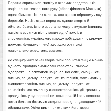
Поразка спричинила зневіру в окремих представників
національно-визвольного руху (образ філолога Масника),
однак більшість із них залишалася вірною обраному ляху
боротьби. Навіть страх перед голодною смертю й
облогою безжалісного ворога не можуть змусити істинних
патріотів зректися віри у велич рідної землі, в
спроможність українського народу побудувати незалежну
державу, фундамент якої закладається у вирі
національно-визвольних змагань.
До специфічних ознак творів Липи про інтелігенцію можна
віднести вірогідно змальовані характери, глибоке
відображення психології національної еліти, емоційність
письма, соціальну напруженість конфліктів, максимальну
сконцентрованість письма, соціальну напруженість
конфліктів, максимальну сконцентрованість дії, граничну
правдивість у відтворенні життєвих реалій і висловлення
ноток болю за безсилля людини перед непідвладними їй
обставинами. Усіма цими прикметами його твори