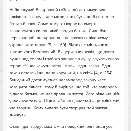
Небалакучий Безкровний («Закон») дотримується
одвічного закону – «не може ж так буть, щоб син та на
батька йшов». Саме тому він карає на смерть
«кацапського сина», який зрадив батька. Липа був
переконаний, що «родина – це зразок солідаризму
українського типу» [5, с. 160]. Відтак не міг вчинити
інакше його Безкровний. Як церковний дзвін, що довго
лунає над селом і глибоко западає в душу, звучать слова
героя: «У нас кажуть: отець, мать – єдин закон. Єдин
закон оставсь іще, пане хорунжий, на світі» [4, с. 254].
Бунчужний дотримується насамперед закону честі,
козацької гідності, тому й вирішує, що той, хто запродав
рідного батька, не має права на життя. Його рішення ніби
унаочнює тезу Ф. Ніцше: «Зміна цінностей – це зміна тих,
хто творить. Кому випало бути творцем, той завжди
знищує».
Отже, ідея твору лежить «на поверхні»: рід понад усе.