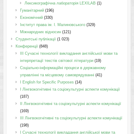
Лексикографічна лабораторія LEXILAB
(1)
Гуманітарний
(196)
Економічний
(330)
Інститут права ім. І. Малиновського
(329)
Міжнародних відносин
(121)
Студентські публікації
(1 023)
Конференції
(848)
III Сучасні технології викладання англійської мови та
інтерпретації текстів світової літератури
(19)
Соціально-інформаційні процеси в державному
управлінні та місцевому самоврядуванні
(41)
І English for Specific Purposes
(14)
I Лінгвокогнітивні та соціокультурні аспекти комунікації
(187)
IІ Лінгвокогнітивні та соціокультурні аспекти комунікації
(169)
IІI Лінгвокогнітивні та соціокультурні аспекти комунікації
(198)
I Cучасні технології викладання англійської мови та