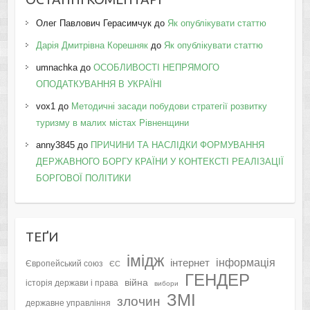
Олег Павлович Герасимчук
до
Як опублікувати статтю
Дарія Дмитрівна Корешняк
до
Як опублікувати статтю
umnachka
до
ОСОБЛИВОСТІ НЕПРЯМОГО
ОПОДАТКУВАННЯ В УКРАЇНІ
vox1
до
Методичні засади побудови стратегії розвитку
туризму в малих містах Рівненщини
anny3845
до
ПРИЧИНИ ТА НАСЛІДКИ ФОРМУВАННЯ
ДЕРЖАВНОГО БОРГУ КРАЇНИ У КОНТЕКСТІ РЕАЛІЗАЦІЇ
БОРГОВОЇ ПОЛІТИКИ
ТЕҐИ
імідж
інформація
інтернет
Європейський союз
ЄС
ГЕНДЕР
війна
історія держави і права
вибори
ЗМІ
злочин
державне управління