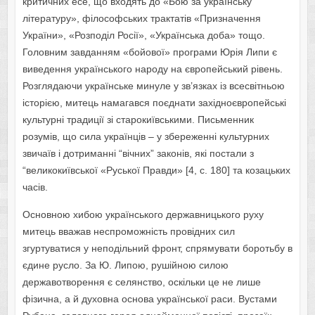
критичних есе, що входять до «Бою за українську
літературу», філософських трактатів «Призначення
України», «Розподіл Росії», «Українська доба» тощо.
Головним завданням «бойової» програми Юрія Липи є
виведення українського народу на європейський рівень.
Розглядаючи українське минуле у зв’язках із всесвітньою
історією, митець намагався поєднати західноєвропейські
культурні традиції зі старокиївськими. Письменник
розумів, що сила українців – у збереженні культурних
звичаїв і дотриманні “вічних” законів, які постали з
“великокиївської «Руської Правди» [4, с. 180] та козацьких
часів.
Основною хибою українського державницького руху
митець вважав неспроможність провідних сил
згуртуватися у неподільний фронт, спрямувати боротьбу в
єдине русло. За Ю. Липою, рушійною силою
державотворення є селянство, оскільки це не лише
фізична, а й духовна основа української раси. Вустами