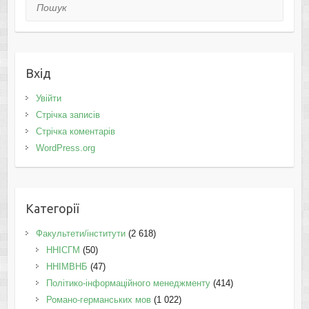
Пошук
Вхід
Увійти
Стрічка записів
Стрічка коментарів
WordPress.org
Категорії
Факультети/інститути
(2 618)
ННІСГМ
(50)
ННІМВНБ
(47)
Політико-інформаційного менеджменту
(414)
Романо-германських мов
(1 022)