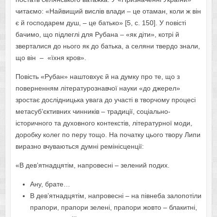
читаємо: «Найвищий вислів влади – це отаман, коли ж він
є й господарем душ, – це батько» [5, с. 150]. У повісті
бачимо, що підлеглі для Рубана – «як діти», котрі й
зверталися до нього як до батька, а селяни твердо знали,
що він – «їхня кров».
Повість «Рубан» наштовхує й на думку про те, що з
поверненням літературознавчої науки «до джерел»
зростає дослідницька увага до участі в творчому процесі
метасуб’єктивних чинників – традиції, соціально-
історичного та духовного контекстів, літературної моди,
доробку колег по перу тощо. На початку цього твору Липи
виразно вчуваються думні ремінісценції:
«В дев’ятнадцятім, напровесні – зелений подих.
Ану, брате…
В дев’ятнадцятім, напровесні – на півнеба залопотіли
прапори, прапори зелені, прапори жовто – блакитні,