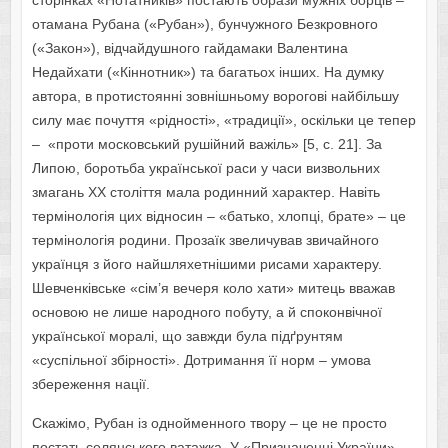
сторінках «Нотатників» постають образи мужніх борців –
отамана Рубана («Рубан»), бунчужного Безкровного
(«Закон»), відчайдушного гайдамаки Валентина
Недайхати («Кіннотник») та багатьох інших. На думку
автора, в протистоянні зовнішньому ворогові найбільшу
силу має почуття «рідності», «традиції», оскільки це тепер
– «проти московський рушійний важіль» [5, с. 21]. За
Липою, боротьба української раси у часи визвольних
змагань ХХ століття мала родинний характер. Навіть
термінологія цих відносин – «батько, хлопці, брате» – це
термінологія родини. Прозаїк звеличував звичайного
українця з його найшляхетнішими рисами характеру.
Шевченківське «cім’я вечеря коло хати» митець вважав
основою не лише народного побуту, а й споконвічної
української моралі, що завжди була підґрунтям
«суспільної збірності». Дотримання її норм – умова
збереження нації.
Скажімо, Рубан із однойменного твору – це не просто
постать селянського ватажка. У «Призначенні України»