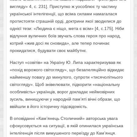
вигляду» 4, с. 231]. Приступко ж уособлює ту частину
української інтелігенції, що всіма силами намагалася
протистояти страшній орді, доктрини якої зводилися до
однієї тези: «Людина є ніщо, мета є всім» [4, с.175]. Ніби
відлуння вуличних боїв звучать слова героя про народ,
котрий «жив досі як сновида», але тепер починає
прокидатися, будувати своє майбутнє.
Наступ «совітів» на Україну Ю. Липа характеризував як
«похід ворожого світогляду», що безапеляційно відкидає
найменшу повагу до минулого, супроти «тисячолітнього
світогляду». Щоб знівелювати, підкорити «національну
особливість» українців, ворог докладає неймовірних
зусиль, винищуючи у народній пам’яті вічні образи, що
ввійшли в його історичну підсвідомість.
В оповіданні «Кам’янець Столичний» авторська увага
сфокусовується на ситуації, в якій опинилася українська
інтелігенція після вимушеного переїзду до Кам’янця.