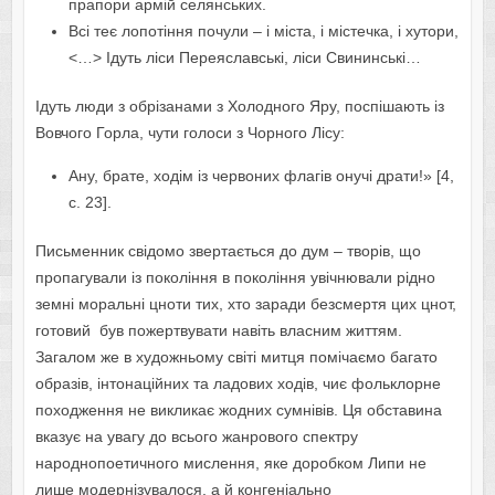
прапори армій селянських.
Всі теє лопотіння почули – і міста, і містечка, і хутори,
<…> Ідуть ліси Переяславські, ліси Свининські…
Ідуть люди з обрізанами з Холодного Яру, поспішають із
Вовчого Горла, чути голоси з Чорного Лісу:
Ану, брате, ходім із червоних флагів онучі драти!» [4,
с. 23].
Письменник свідомо звертається до дум – творів, що
пропагували із покоління в покоління увічнювали рідно
земні моральні цноти тих, хто заради безсмертя цих цнот,
готовий був пожертвувати навіть власним життям.
Загалом же в художньому світі митця помічаємо багато
образів, інтонаційних та ладових ходів, чиє фольклорне
походження не викликає жодних сумнівів. Ця обставина
вказує на увагу до всього жанрового спектру
народнопоетичного мислення, яке доробком Липи не
лише модернізувалося, а й конгеніально