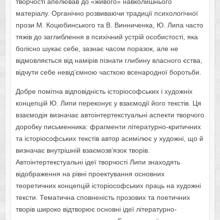
творчості апелював до «живого» навколишнього
матеріалу. Органічно розвиваючи традиції психологічної
прози М. Коцюбинського та В. Винниченка, Ю. Липа часто
тяжів до заглиблення в психічний устрій особистості, яка
болісно шукає себе, зазнає часом поразок, але не
відмовляється від намірів пізнати глибину власного єства,
відчути себе невід’ємною часткою всенародної боротьби.
Добре помітна відповідність історіософських і художніх
концепцій Ю. Липи переконує у взаємодії його текстів. Ця
взаємодія визначає автоінтертекстуальні аспекти творчого
доробку письменника: фрагменти літературно-критичних
та історіософських текстів автор асимілює у художні, що й
визначає внутрішній взаємозв’язок творів.
Автоінтертекстуальні ідеї творчості Липи знаходять
відображення на рівні проектування основних
теоретичних концепцій історіософських праць на художні
тексти. Тематична сповненість прозових та поетичних
творів широко відтворює основні ідеї літературно-