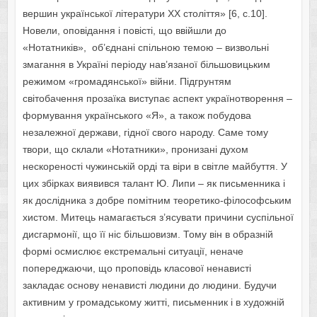
вершин української літератури ХХ століття» [6, с.10].
Новели, оповідання і повісті, що ввійшли до
«Нотатників», об’єднані спільною темою – визвольні
змагання в Україні періоду нав’язаної більшовицьким
режимом «громадянської» війни. Підгрунтям
світобачення прозаїка виступає аспект українотворення –
формування українського «Я», а також побудова
незалежної держави, гідної свого народу. Саме тому
твори, що склали «Нотатники», пронизані духом
нескореності чужинській орді та віри в світле майбуття. У
цих збірках виявився талант Ю. Липи – як письменника і
як дослідника з добре помітним теоретико-філософським
хистом. Митець намагається з’ясувати причини суспільної
дисгармонії, що її ніс більшовизм. Тому він в образній
формі осмислює екстремальні ситуації, неначе
попереджаючи, що проповідь класової ненависті
закладає основу ненависті людини до людини. Будучи
активним у громадському житті, письменник і в художній