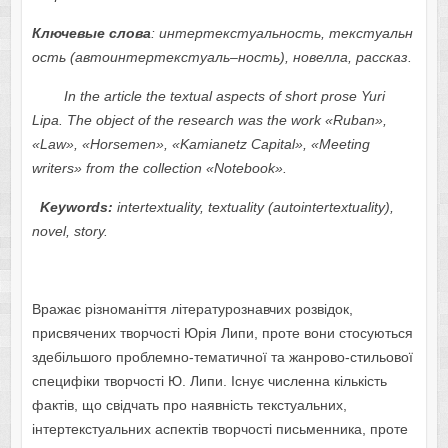
Ключевые
слова
:
интертекстуальность,
текстуальн
ость
(автоинтертекстуаль
–
нос
т
ь)
,
новелла, рассказ.
In the article the textual aspects of short prose Yuri
Lipa. The object of the research was the work
«
Ruban
»,
«
Law
»,
«Н
orsemen
»,
«
Kam
іа
netz Capital
»,
«
Meeting
writers
»
from the collection
«
Notebook
».
Keywords:
intertextuality, textuality (autointertextuality)
,
novel, story.
Вражає різноманіття літературознавчих розвідок,
присвячених творчості Юрія Липи, проте вони стосуються
здебільшого проблемно-тематичної та жанрово-стильової
специфіки творчості Ю. Липи. Існує численна кількість
фактів, що свідчать про наявність текстуальних,
інтертекстуальних аспектів творчості письменника, проте