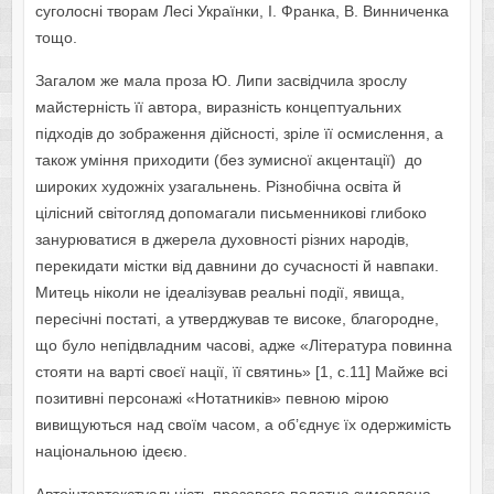
суголосні творам Лесі Українки, І. Франка, В. Винниченка
тощо.
Загалом же мала проза Ю. Липи засвідчила зрослу
майстерність її автора, виразність концептуальних
підходів до зображення дійсності, зріле її осмислення, а
також уміння приходити (без зумисної акцентації) до
широких художніх узагальнень. Різнобічна освіта й
цілісний світогляд допомагали письменникові глибоко
занурюватися в джерела духовності різних народів,
перекидати містки від давнини до сучасності й навпаки.
Митець ніколи не ідеалізував реальні події, явища,
пересічні постаті, а утверджував те високе, благородне,
що було непідвладним часові, адже «Література повинна
стояти на варті своєї нації, її святинь» [1, с.11] Майже всі
позитивні персонажі «Нотатників» певною мірою
вивищуються над своїм часом, а об’єднує їх одержимість
національною ідеєю.