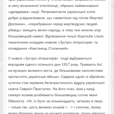
зі світу вітчизняної інтелігенції, образно найменованої
«дріжджами» нації. Репрезентанти української еліти
добре усвідомлювали, що «животіння під гнітом Мертвої
Доктрини», «перебування серед мертводухих людей-
убивць» знищить велич народу, а тому теж чинили опір
більшовицькій навалі. Відтворення їхньої боротьби стало
тематичним осердям новели «Зустріч літераторів» та
оповідання «Кам’янець Столичний» .
У новелі «Зустріч літераторів» події відбуваються
впродовж одного осіннього дня 1917 року. Тривають бої
на вулицях великого міста, де більшовикам наполегливо
протистоїть українське військо. Свідком однієї зі збройних
сутичок стає керівник белетристичного відділу української
газети Гавриїл Приступко. На його очах, мов у казці,
семеро козаків розбивають більшовицьку сотню імені
Лібкнехта. «Ні, їх було не кільканадцять, читаємо в творі,
– тільки сім: шість великих козаків <…> і хлопчик, якому
жовто-блакитні ленти на кашкеті надавали трохи дівочого