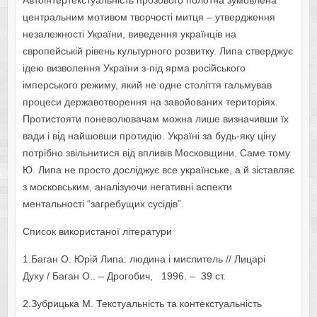
Автоінтертекстуальність прозового полотна зумовлена
центральним мотивом творчості митця – утвердження
незалежності України, виведення українців на
європейській рівень культурного розвитку. Липа стверджує
ідею визволення України з-під ярма російського
імперського режиму, який не одне століття гальмував
процеси державотворення на завойованих територіях.
Протистояти поневолювачам можна лише визначивши їх
вади і від найшовши протидію. Україні за будь-яку ціну
потрібно звільнитися від впливів Московщини. Саме тому
Ю. Липа не просто досліджує все українське, а й зіставляє
з московським, аналізуючи негативні аспекти
ментальності “загребущих сусідів”.
Список використаної літератури
1.Баган О. Юрій Липа: людина і мислитель // Лицарі
Духу / Баган О.. – Дрогобич, 1996. – 39 ст.
2.Зубрицька М. Текстуальність та контекстуальність