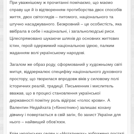
При уважнішому ж прочитанні помічаємо, що маємо
справу ще й із відтворенням протиборства двох способів
життя, двох світоглядів – питомого, національного та
штучно насаджуваного. Безкровний – це особистість, яка
ввібрала в себе і національні, і загальнолюдські риси.
Цілеспрямовано шукаючи шляхів до основних життєвих
істин, герой одержимий національною ідеєю, палким
жаданням волі українському народові.
Загалом же образ роду, сформований у художньому світі
митця, віддзеркалює специфіку національного духовного
простору, що творилася впродовж віків у силовому полі
історичних реалій, традиції. Письменник і мислитель
вважав, що в процесі становлення української
державності помітну роль відіграє «голос крови». А
Валентин Недайхата («Кіннотник») залишає кохану
дівчину і повертається в свій загін, бо захист України для
нього – найвищий обов’язок.
Крім українських селян у «Нотатниках» зображено постаті