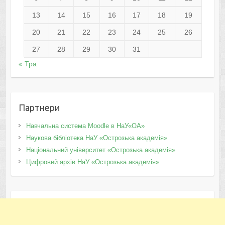
13
14
15
16
17
18
19
20
21
22
23
24
25
26
27
28
29
30
31
« Тра
Партнери
Навчальна система Moodle в НаУ«ОА»
Наукова бібліотека НаУ «Острозька академія»
Національний університет «Острозька академія»
Цифровий архів НаУ «Острозька академія»