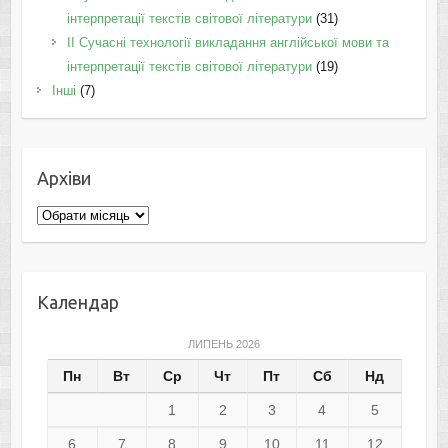
інтерпретації текстів світової літератури
(31)
II Cучасні технології викладання англійської мови та
інтерпретації текстів світової літератури
(19)
Інші
(7)
Архіви
Архіви
Календар
ЛИПЕНЬ 2026
Пн
Вт
Ср
Чт
Пт
Сб
Нд
1
2
3
4
5
6
7
8
9
10
11
12