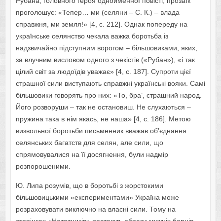
Рубана, головного героя однойменної повісті, прозаїк
проголошує: «Тепер… ми (селяни – С. К.) – влада
справжня, ми земля!» [4, с. 212]. Однак попереду на
українське селянство чекала важка боротьба із
надзвичайно підступним ворогом – більшовиками, яких,
за влучним висловом одного з чекістів («Рубан»), «і так
цілий світ за людоїдів уважає» [4, с. 187]. Супроти цієї
страшної сили виступають справжні українські вояки. Самі
більшовики говорять про них: «То, бра’, страшний народ.
Його розворуши – так не остановиш. Не слухаються –
пружина така в нім якась, не наша» [4, с. 186]. Метою
визвольної боротьби письменник вважав об’єднання
селянських багатств для селян, але сили, що
спрямовувалися на її досягнення, були надмір
розпорошеними.
Ю. Липа розумів, що в боротьбі з жорстокими
більшовицькими «експериментами» Україна може
розраховувати виключно на власні сили. Тому на