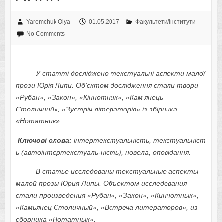
Yaremchuk Olya
01.05.2017
Факультети/інститути
No Comments
У статті досліджено текстуальні аспекти малої
прози Юрія Липи. Об’єктом дослідження стали твори
«Рубан», «Закон», «Кіннотник», «Кам’янець
Столичний», «Зустріч літераторів» із збірника
«Нотатник».
Ключові слова:
інтертекстуальність, текстуальніст
ь (автоінтертекстуаль-ність), новела, оповідання.
В статье исследованы текстуальные аспекты
малой прозы Юрия Липы. Объектом исследования
стали произведения
«
Рубан
»,
«
Закон
»,
«
К
иннотн
ы
к»,
«
Кам
ья
нец Столичный
»,
«
Встреча литераторов
»,
из
сборника
«
Нотатнык
»
.