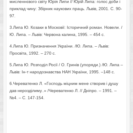
мисленнєвого світу Юрія Липи // Юрій Липа: голос доби і
приклад чину: Збірник наукових праць. Львів, 2001. С. 90-
97.
3.Липа Ю. Козаки в Московії: Історичний роман. Новели. /
Ю. Липа. – Львів: Червона калина, 1995. – 454 с.
4.Липа Ю. Призначення України. /Ю. Липа. – Львів:
Просвіта, 1992. – 270 с.
5.Липа Ю. Розподіл Росії / О. Гринів (упоряди.) /Ю. Липа –
Львів: Ін-т народознавства НАН України, 1995. –148 с.
6.Череватенко Л. «Господь міцним мене створив і душу
дав нерозділиму..» /Череватенко Л. // Дніпро. – 1991. –
№4. – С. 147-154.