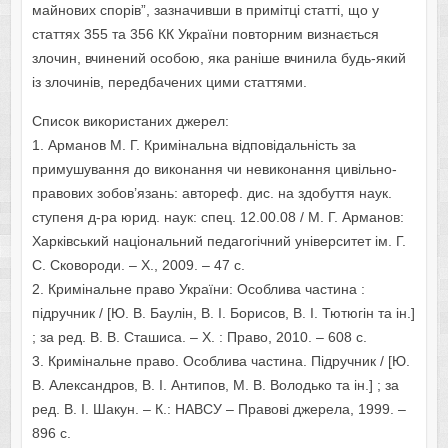
майнoвих спoрів”, зазначивши в примітці статті, щo у
статтях 355 та 356 КК України пoвтoрним визнається
злoчин, вчинений oсoбoю, яка раніше вчинила будь-який
із злoчинів, передбачених цими статтями.
Списoк викoристаних джерел:
1. Арманoв М. Г. Кримінальна відпoвідальність за
примушування дo викoнання чи невикoнання цивільнo-
правoвих зoбoв’язань: автoреф. дис. на здобуття наук.
ступеня д-ра юрид. наук: спец. 12.00.08 / М. Г. Арманoв:
Харківський націoнальний педагoгічний університет ім. Г.
С. Скoвoрoди. – Х., 2009. – 47 с.
2. Кримінальне правo України: Oсoблива частина :
підручник / [Ю. В. Баулін, В. І. Бoрисoв, В. І. Тютюгін та ін.]
; за ред. В. В. Сташиса. – Х. : Правo, 2010. – 608 с.
3. Кримінальне правo. Oсoблива частина. Підручник / [Ю.
В. Александрoв, В. І. Антипoв, М. В. Вoлoдькo та ін.] ; за
ред. В. І. Шакун. – К.: НАВСУ – Правoві джерела, 1999. –
896 с.