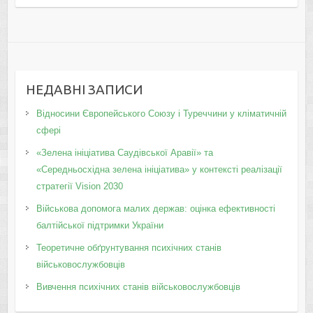
НЕДАВНІ ЗАПИСИ
Відносини Європейського Союзу і Туреччини у кліматичній
сфері
«Зелена ініціатива Саудівської Аравії» та
«Середньосхідна зелена ініціатива» у контексті реалізації
стратегії Vision 2030
Військова допомога малих держав: оцінка ефективності
балтійської підтримки України
Теоретичне обґрунтування психічних станів
військовослужбовців
Вивчення психічних станів військовослужбовців