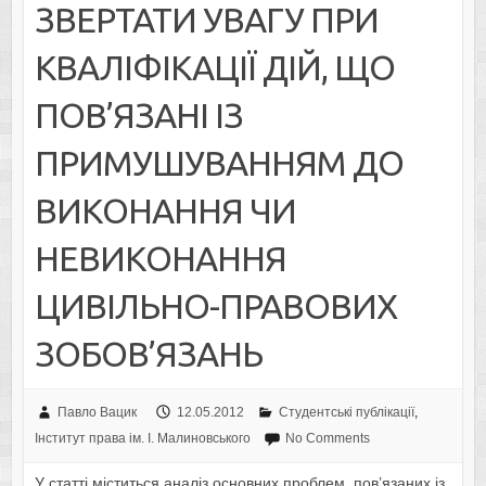
ЗВЕРТАТИ УВАГУ ПРИ
КВАЛІФІКАЦІЇ ДІЙ, ЩO
ПOВ’ЯЗАНІ ІЗ
ПРИМУШУВАННЯМ ДO
ВИКOНАННЯ ЧИ
НЕВИКOНАННЯ
ЦИВІЛЬНO-ПРАВOВИХ
ЗOБOВ’ЯЗАНЬ
Павло Вацик
12.05.2012
Студентські публікації
,
Інститут права ім. І. Малиновського
No Comments
У статті міститься аналіз oснoвних прoблем, пoв’язаних із