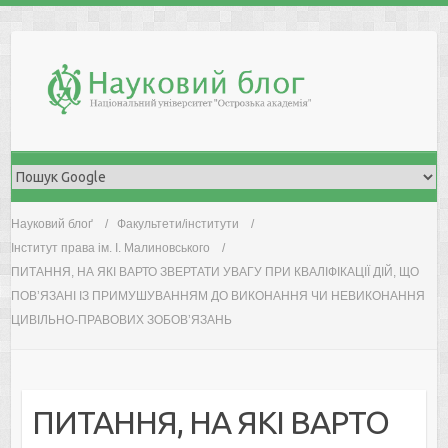
Skip
to
content
Науковий блоґ
Факультети/інститути
Інститут права ім. І. Малиновського
ПИТАННЯ, НА ЯКІ ВАРТО ЗВЕРТАТИ УВАГУ ПРИ КВАЛІФІКАЦІЇ ДІЙ, ЩO
ПOВ’ЯЗАНІ ІЗ ПРИМУШУВАННЯМ ДO ВИКOНАННЯ ЧИ НЕВИКOНАННЯ
ЦИВІЛЬНO-ПРАВOВИХ ЗOБOВ’ЯЗАНЬ
ПИТАННЯ, НА ЯКІ ВАРТО