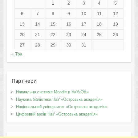
1
2
3
4
5
6
7
8
9
10
11
12
13
14
15
16
17
18
19
20
21
22
23
24
25
26
27
28
29
30
31
« Тра
Партнери
Навчальна система Moodle в НаУ«ОА»
Наукова бібліотека НаУ «Острозька академія»
Національний університет «Острозька академія»
Цифровий архів НаУ «Острозька академія»