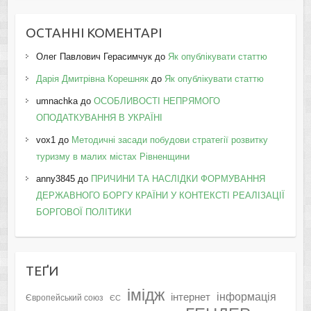
ОСТАННІ КОМЕНТАРІ
Олег Павлович Герасимчук
до
Як опублікувати статтю
Дарія Дмитрівна Корешняк
до
Як опублікувати статтю
umnachka
до
ОСОБЛИВОСТІ НЕПРЯМОГО
ОПОДАТКУВАННЯ В УКРАЇНІ
vox1
до
Методичні засади побудови стратегії розвитку
туризму в малих містах Рівненщини
anny3845
до
ПРИЧИНИ ТА НАСЛІДКИ ФОРМУВАННЯ
ДЕРЖАВНОГО БОРГУ КРАЇНИ У КОНТЕКСТІ РЕАЛІЗАЦІЇ
БОРГОВОЇ ПОЛІТИКИ
ТЕҐИ
імідж
інформація
інтернет
Європейський союз
ЄС