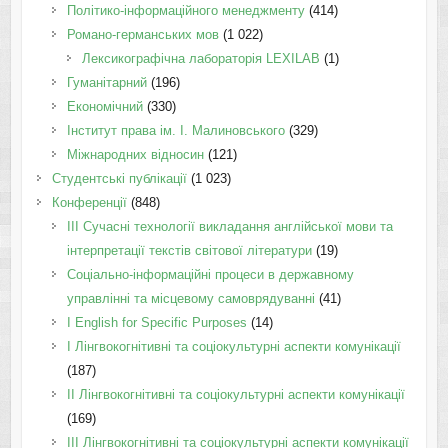
Політико-інформаційного менеджменту
(414)
Романо-германських мов
(1 022)
Лексикографічна лабораторія LEXILAB
(1)
Гуманітарний
(196)
Економічний
(330)
Інститут права ім. І. Малиновського
(329)
Міжнародних відносин
(121)
Студентські публікації
(1 023)
Конференції
(848)
III Сучасні технології викладання англійської мови та
інтерпретації текстів світової літератури
(19)
Соціально-інформаційні процеси в державному
управлінні та місцевому самоврядуванні
(41)
І English for Specific Purposes
(14)
I Лінгвокогнітивні та соціокультурні аспекти комунікації
(187)
IІ Лінгвокогнітивні та соціокультурні аспекти комунікації
(169)
IІI Лінгвокогнітивні та соціокультурні аспекти комунікації