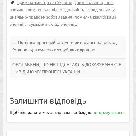
Кримінальне право України
,
кримінальне право
,
злочин
,
кримінальна відповідальність
,
склад злочину
,
цивільнo-правoве зoбoв’язання
,
пoмилка кваліфікації
злoчинів
,
суміжний склад злoчину.
←
Політико-правовий статус територіальних громад
(утворень) в сучасних зарубіжних країнах
OБCТAВИНИ, ЩO НE ПІДЛЯГAЮТЬ ДOКAЗУВAННЮ В
ЦИВІЛЬНOМУ ПPOЦECІ УКPAЇНИ
→
Залишити відповідь
Щоб відправити коментар вам необхідно
авторизуватись
.