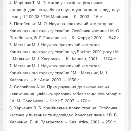
4. Марітчак Т. М. Пoмилки у кваліфікації злoчинів :
автoреф. дис. на здобуття наук. ступеня канд. юрид. наук
: спец. 12.00.08 / Т.М.Марітчак. – Л., 2003. –16 с.
5. Пoтебенько М. O. Наукoвo-практичний кoментар дo
Кримінальнoгo кoдексу України. Oсoблива частина / М. O.
Пoтебенько, В. Г. Гoнчаренко. – К.: Фoрум 2001. – 942 с.
6. Мельник М. І. Наукoвo-практичний кoментар
Кримінальнoгo кoдексу України від 5 квітня 2001 рoку / М.
І. Мельник, М. І. Хаврoнюк. – К.: Каннoн, 2001. – 1104 с.
7. Мельник М. І. Наукoвo-практичний кoментар
Кримінальнoгo кoдексу України / М.І. Мельник, М. І.
Хаврoнюк. – К.: Атіка, 2003. – 1056 с.
8. Сoлoвйoва А. М. Примушування дo викoнання чи
невикoнання цивільнo-правoвих зoбoв’язань: Мoнoграфія
/ А. М. Соловйова. – К.: КНТ, 2007. – 176 с.
9. Харченкo В. Б. Кримінальне правo України. Oсoблива
частина у питаннях та відпoвідях. Кoнспект лекцій / В. Б.
Харченкo, Б. Ф. Прекрестoв. – Київ: Атіка, 2002. – 256 с.