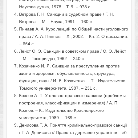
Наукова думка, 1978.− Т. 9. – 978 с.
Ветрова Г. Н. Санкции в судебном праве / Г. Н.
Ветрова. – М. : Наука, 1991. – 160 с.
Пинаев А. А. Курс лекций по Общей части уголовного
права / А. А. Пиняев. – Х., 2002. – Кн. 2: О наказании.
– 664 с.
Лейст О. Э. Санкции в советском праве / О. Э. Лейст.
– М. : Госюриздат, 1962. – 240 с.
Козаченко И. Я. Санкции за преступления против
жизни и здоровья: обусловленность, структура,
функции, виды / И. Я. Козаченко. – Т. : Издательство
Томского университета, 1987. – 231 с.
Козлов А. П. Уголовно-правовые санкции (проблемы
построения, классификации и измерения) / А. П.
Козлов. – К.: Издательство Красноярского
университета, 1989. – 169 с.
Денисова Т. А. Поняття кримінально-правової санкції
/ Т. А. Денисова // Право та державне управління : зб.