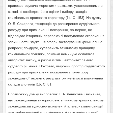
правозастосувача жорсткими рамками, установленими в
законі, зі свободою його оцінки і вибору заходів
кримінально-правового характеру [14, С. 153]. На думку
О. Б. Сахарова, тенденція до розширення суддівського
розсуду при призначенні покарання, по-перше, не
відповідає історичній перспективі поступового скорочення
злочинності і звуження сфери застосування кримінальної
репресії; по-друге, суперечить важливому принципу
кримінальної політики, оскільки неминуче ослаблює
авторитет закону, а разом із тим і авторитет самого
судового рішення. По-третє, широкий простір суддівського
розсуду при призначенні покарання з точки зору
законодавчої техніки є результатом нечіткості визначення
складів злочинів [15, С. 81].
Протилежну думку висловлює Т. А. Денисова і зазначає,
що законодавець використовує в чинному кримінальному
законодавстві відносно-визначені й альтернативні санкції
для диференціації відповідальності та індивідуалізації