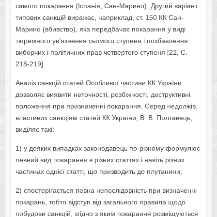
самого покарання (Іспанія, Сан-Марино). Другий варіант
типових санкцій виражає, наприклад, ст. 150 КК Сан-
Марино (вбивство), яка передбачає покарання у виді
тюремного ув’язнення сьомого ступеня і позбавлення
виборчих і політичних прав четвертого ступеня [22, С.
218-219].
Аналіз санкцій статей Особливої частини КК України
дозволяє виявити неточності, розбіжності, деструктивні
положення при призначенні покарання. Серед недоліків,
властивих санкціям статей КК України, В. В. Полтавець,
виділяє такі:
1) у деяких випадках законодавець по-різному формулює
певний вид покарання в різних статтях і навіть різних
частинах однієї статті, що призводить до плутанини;
2) спостерігається певна непослідовність при визначенні
покарань, тобто відступ від загального правила щодо
побудови санкцій, згідно з яким покарання розміщуються