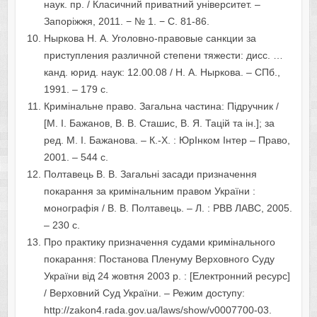
наук. пр. / Класичний приватний університет. –
Запоріжжя, 2011. − № 1. − С. 81-86.
Ныркова Н. А. Уголовно-правовые санкции за
приступления различной степени тяжести: дисс. …
канд. юрид. наук: 12.00.08 / Н. А. Ныркова. – СПб.,
1991. – 179 с.
Кримінальне право. Загальна частина: Підручник /
[М. І. Бажанов, В. В. Сташис, В. Я. Тацій та ін.]; за
ред. М. І. Бажанова. – К.-Х. : ЮрІнком Інтер – Право,
2001. – 544 с.
Полтавець В. В. Загальні засади призначення
покарання за кримінальним правом України :
монографія / В. В. Полтавець. – Л. : РВВ ЛАВС, 2005.
– 230 с.
Про практику призначення судами кримінального
покарання: Постанова Пленуму Верховного Суду
України від 24 жовтня 2003 р. : [Електронний ресурс]
/ Верховний Суд України. – Режим доступу:
http://zakon4.rada.gov.ua/laws/show/v0007700-03.