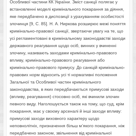
Особливої частини КК України. Зміст санкції полягає у
встановленні моделі кримінального покарання за діяння,
яке передбачено в диспозиції з урахуванням особистості
злочинця [9, С. 85]. Н. А. Ниркова розширює межі поняття
кримінально-правової санкції, звертаючи увагу на те, що
усі регламентовані в кримінальному законодавстві заходи
державного реагування щодо осіб, винних у вчиненні
злочину, називають заходами кримінально-правового
впливу, кримінально-правового реагування або
кримінально-правового примусу. До санкцій кримінально-
правових норм відносить усі ті нормативні положення
Загальної та Особливої частин кримінального
законодавства, в яких передбачаються примусові заходи
(впливу, реагування) стосовно осіб, які вчинили злочин
певного виду. Наголошується також на тому, що суд, крім
покарання, має у своєму арсеналі й інші заходи впливу:
примусові заходи виховного характеру щодо
неповнолітніх, призначення більш м’якого покарання, ніж
передбачено законом, звільнення від кримінальної