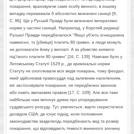
покарання, враховуючи саме особу винного, в іншому
випадку переважали б абсолютно визначені санкції [9,
С. 86]. Ще у Руській Правді були визначені імперативні
норми у частині санкцій. Наприклад, у Короткій редакції
Руської Правди передбачалося “Якщо уб’ють огнищанина
навмисно, то [убивця] платить 80 гривен, а люди можуть
не допомагати йому у виплаті. А за убивство княжого
під’їзного платити 80 гривен” [16, С. 139]. Навпаки було у
Литовському Статуті 1529 р., де кримінальні норми
Статуту не охоплювали всіх видів покарань, тому феодал,
який здійснював правосуддя над залежним населенням,
міг застосовувати покарання, не передбачені законом
або навіть звичаєвим правом [17, С. 109]. Але все-таки
найбільше нам імпонує думка про упорядкування
суддівського розсуду. Тут, уявляється, варто скористатися
досвідом США, де існує підхід, коли положення
законодавства зазделегідь передбачають вид та розмір
покарання, що відповідають тяжкості вчиненого злочину