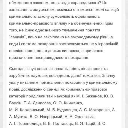
обмеженого законом, не завжди справедливого? Це
запитання є актуальним, оскільки оптимальні межі санкцій
кримінального закону зумовлюють ефективність
кримінально-правового впливу на обвинувачених. Крім
того, не існує однозначного тлумачення поняття
“санкція”, воно не закріплено на законодавчому рівні, а
види і система покарання застосовуються не у ієрархічній
послідовності, що, в деяких випадках, є причиною
призначення несправедливого покарання.
Сьогодні існує досить значна кількість вітчизняних та
зарубіжних наукових досліджень даної тематики. Значну
увагу питанням призначення покарання у кримінальному
праві, дослідженню санкції як кримінально-правової
категорії приділяли такі науковці як М. І. Бажанов, Ю. В.
Баулін, Т. А. Денисова, О. О. Книженко,
М. Й. Коржанський, М. В. Кудрявцев, А. С. Макаренко, А.
А. Музика, В. О. Навроцький, Н. А. Орловська,
А. І. Перепелиця, В. В. Полтавець, В. Я. Тацій, В. О.