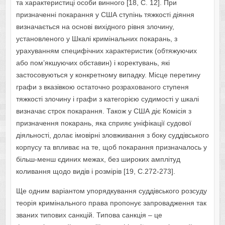
та характеристиці особи винного [18, С. 12]. При
призначенні покарання у США ступінь тяжкості діяння
визначається на основі вихідного рівня злочину,
установленого у Шкалі кримінальних покарань, з
урахуванням специфічних характеристик (обтяжуючих
або пом’якшуючих обставин) і коректувань, які
застосовуються у конкретному випадку. Місце перетину
графи з вказівкою остаточно розрахованого ступеня
тяжкості злочину і графи з категорією судимості у шкалі
визначає строк покарання. Також у США діє Комісія з
призначення покарань, яка сприяє уніфікації судової
діяльності, долає імовірні зловживання з боку суддівського
корпусу та впливає на те, щоб покарання призначалось у
більш-менш єдиних межах, без широких амплітуд
коливання щодо видів і розмірів [19, С.272-273].
Ще одним варіантом упорядкування суддівського розсуду
теорія кримінального права пропонує запровадження так
званих типових санкцій. Типова санкція – це