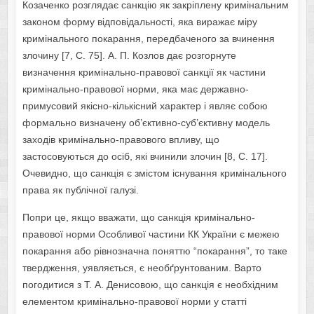
Козаченко розглядає санкцію як закріплену кримінальним
законом форму відповідальності, яка виражає міру
кримінального покарання, передбаченого за вчинення
злочину [7, С. 75]. А. П. Козлов дає розгорнуте
визначення кримінально-правової санкції як частини
кримінально-правової норми, яка має державно-
примусовий якісно-кількісний характер і являє собою
формально визначену об’єктивно-суб’єктивну модель
заходів кримінально-правового впливу, що
застосовуються до осіб, які вчинили злочин [8, С. 17].
Очевидно, що санкція є змістом існування кримінального
права як публічної галузі.
Попри це, якщо вважати, що санкція кримінально-
правової норми Особливої частини КК України є межею
покарання або рівнозначна поняттю “покарання”, то таке
твердження, уявляється, є необґрунтованим. Варто
погодитися з Т. А. Денисовою, що санкція є необхідним
елементом кримінально-правової норми у статті