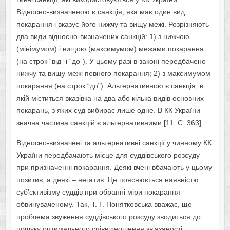
Відносно-визначеною є санкція, яка має один вид
покарання і вказує його нижчу та вищу межі. Розрізняють
два види відносно-визначених санкцій: 1) з нижчою
(мінімумом) і вищою (максимумом) межами покарання
(на строк “від” і “до”). У цьому разі в законі перед­бачено
нижчу та вищу межі певного покарання; 2) з максимумом
покарання (на строк “до”). Альтернативною є санкція, в
якій міститься вказівка на два або кілька видів основних
покарань, з яких суд вибирає лише одне. В КК України
значна частина санкцій є альтернативними [11, С. 363].
Відносно-визначені та альтернативні санкції у чинному КК
України передбачають місце для суддівського розсуду
при призначенні покарання. Деякі вчені вбачають у цьому
позитив, а деякі – негатив. Це пояснюється наявністю
суб’єктивізму суддів при обранні міри покарання
обвинуваченому. Так, Т. Г. Понятковська вважає, що
проблема звуження суддівського розсуду зводиться до
пошуку оптимального співвідношення зв’язаності