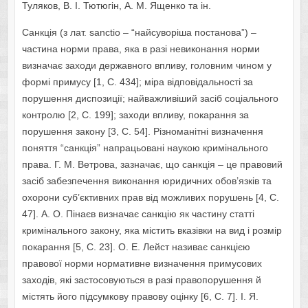
Туляков, В. І. Тютюгін, А. М. Ященко та ін.
Санкція (з лат. sanctio – “найсуворіша постанова”) –
частина норми права, яка в разі невиконання норми
визначає заходи державного впливу, головним чином у
формі примусу [1, С. 434]; міра відповідальності за
порушення диспозиції; найважливіший засіб соціального
контролю [2, С. 199]; заходи впливу, покарання за
порушення закону [3, С. 54]. Різноманітні визначення
поняття “санкція” напрацьовані наукою кримінального
права. Г. М. Ветрова, зазначає, що санкція – це правовий
засіб забезпечення виконання юридичних обов’язків та
охорони суб’єктивних прав від можливих порушень [4, С.
47]. А. О. Пінаєв визначає санкцію як частину статті
кримінального закону, яка містить вказівки на вид і розмір
покарання [5, С. 23]. О. Е. Лейст називає санкцією
правової норми нормативне визначення примусових
заходів, які застосовуються в разі правопорушення й
містять його підсумкову правову оцінку [6, С. 7]. І. Я.