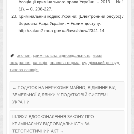
Асоціації кримінального права України. – 2013. − № 1
(1). – С. 208-227.
Кримінальний кодекс України: [Електронний ресурс] /
Верховна Рада України. − Режим доступу:
http://zakon2.rada.gov.ua/laws/show/2341-14.
злочин
,
кримінальна відповідальність
,
межі
покарання
,
санкція
,
правова норма
,
суддівський розсуд
,
типова санкція
←
ПОДАТОК НА НЕРУХОМЕ МАЙНО, ВІДМІННЕ ВІД
ЗЕМЕЛЬНОЇ ДІЛЯНКИ У ПОДАТКОВІЙ СИСТЕМІ
УКРАЇНИ
ШЛЯХИ ВДОСКОНАЛЕННЯ ЗАКОНУ ПРО
КРИМІНАЛЬНУ ВІДПОВІДАЛЬНІСТЬ ЗА
ТЕРОРИСТИЧНИЙ АКТ
→