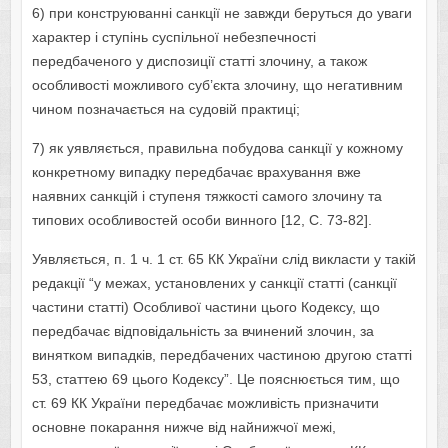
6) при конструюванні санкції не завжди беруться до уваги
характер і ступінь суспільної небезпечності
передбаченого у диспозиції статті злочину, а також
особливості можливого суб’єкта злочину, що негативним
чином позначається на судовій практиці;
7) як уявляється, правильна побудова санкції у кожному
конкретному випадку передбачає врахування вже
наявних санкцій і ступеня тяжкості самого злочину та
типових особливостей особи винного [12, С. 73-82].
Уявляється, п. 1 ч. 1 ст. 65 КК України слід викласти у такій
редакції “у межах, установлених у санкції статті (санкції
частини статті) Особливої частини цього Кодексу, що
передбачає відповідальність за вчинений злочин, за
винятком випадків, передбачених частиною другою статті
53, статтею 69 цього Кодексу”. Це пояснюється тим, що
ст. 69 КК України передбачає можливість призначити
основне покарання нижче від найнижчої межі,