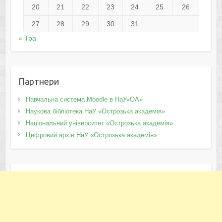
20
21
22
23
24
25
26
27
28
29
30
31
« Тра
Партнери
Навчальна система Moodle в НаУ«ОА»
Наукова бібліотека НаУ «Острозька академія»
Національний університет «Острозька академія»
Цифровий архів НаУ «Острозька академія»