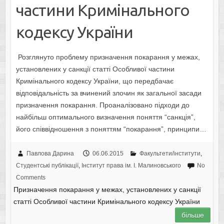
частини Кримінального
кодексу України
Розглянуто проблему призначення покарання у межах,
установлених у санкції статті Особливої частини
Кримінального кодексу України, що передбачає
відповідальність за вчинений злочин як загальної засади
призначення покарання. Проаналізовано підходи до
найбільш оптимального визначення поняття “санкція”,
його співвідношення з поняттям “покарання”, принципи…
Павлова Дарина
06.06.2015
Факультети/інститути
,
Студентські публікації
,
Інститут права ім. І. Малиновського
No
Comments
Призначення покарання у межах, установлених у санкції
статті Особливої частини Кримінального кодексу України
більше