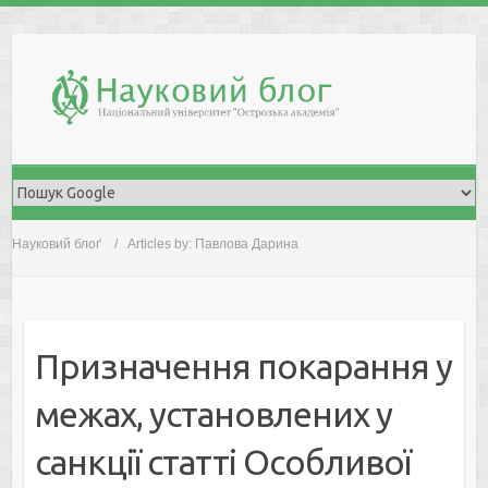
Skip
to
content
Науковий блоґ
Articles by: Павлова Дарина
Призначення покарання у
межах, установлених у
санкції статті Особливої