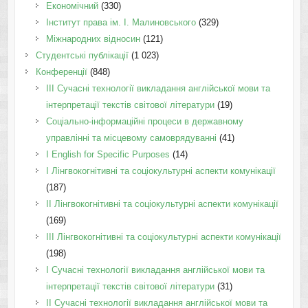
Економічний
(330)
Інститут права ім. І. Малиновського
(329)
Міжнародних відносин
(121)
Студентські публікації
(1 023)
Конференції
(848)
III Сучасні технології викладання англійської мови та
інтерпретації текстів світової літератури
(19)
Соціально-інформаційні процеси в державному
управлінні та місцевому самоврядуванні
(41)
І English for Specific Purposes
(14)
I Лінгвокогнітивні та соціокультурні аспекти комунікації
(187)
IІ Лінгвокогнітивні та соціокультурні аспекти комунікації
(169)
IІI Лінгвокогнітивні та соціокультурні аспекти комунікації
(198)
I Cучасні технології викладання англійської мови та
інтерпретації текстів світової літератури
(31)
II Cучасні технології викладання англійської мови та