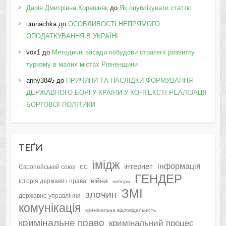
Дарія Дмитрівна Корешняк
до
Як опублікувати статтю
umnachka
до
ОСОБЛИВОСТІ НЕПРЯМОГО
ОПОДАТКУВАННЯ В УКРАЇНІ
vox1
до
Методичні засади побудови стратегії розвитку
туризму в малих містах Рівненщини
anny3845
до
ПРИЧИНИ ТА НАСЛІДКИ ФОРМУВАННЯ
ДЕРЖАВНОГО БОРГУ КРАЇНИ У КОНТЕКСТІ РЕАЛІЗАЦІЇ
БОРГОВОЇ ПОЛІТИКИ
ТЕҐИ
імідж
інформація
інтернет
Європейський союз
ЄС
ГЕНДЕР
війна
історія держави і права
вибори
ЗМІ
злочин
державне управління
комунікація
кримінальна відповідальність
кримінальне право
кримінальний процес