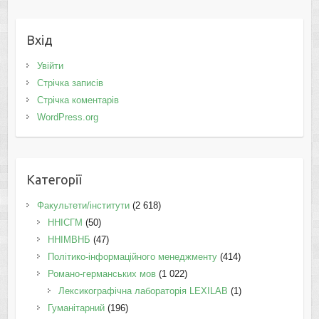
Вхід
Увійти
Стрічка записів
Стрічка коментарів
WordPress.org
Категорії
Факультети/інститути
(2 618)
ННІСГМ
(50)
ННІМВНБ
(47)
Політико-інформаційного менеджменту
(414)
Романо-германських мов
(1 022)
Лексикографічна лабораторія LEXILAB
(1)
Гуманітарний
(196)