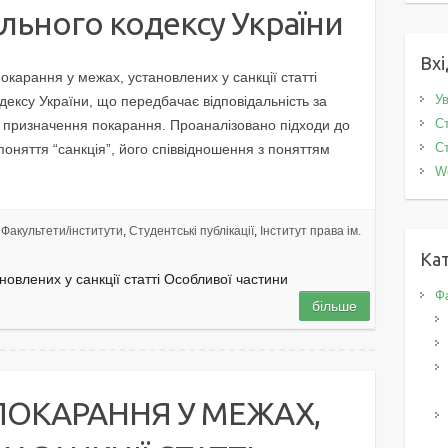
льного кодексу України
Вхі
карання у межах, установлених у санкції статті
Ув
дексу України, що передбачає відповідальність за
Ст
и призначення покарання. Проаналізовано підходи до
Ст
оняття “санкція”, його співвідношення з поняттям
W
Факультети/інститути
,
Студентські публікації
,
Інститут права ім.
Кат
овлених у санкції статті Особливої частини
Фа
більше
ПОКАРАННЯ У МЕЖАХ,