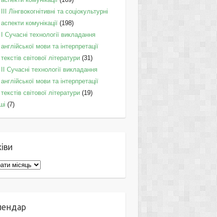
IІI Лінгвокогнітивні та соціокультурні
аспекти комунікації
(198)
I Cучасні технології викладання
англійської мови та інтерпретації
текстів світової літератури
(31)
II Cучасні технології викладання
англійської мови та інтерпретації
текстів світової літератури
(19)
ші
(7)
іви
ви
лендар