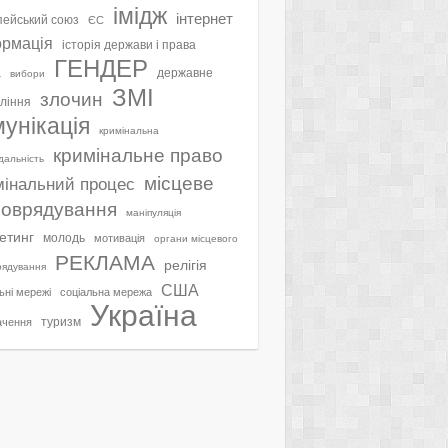
імідж
інтернет
ейський союз
ЄС
ормація
історія держави і права
ГЕНДЕР
а
державне
вибори
ЗМІ
злочин
ління
мунікація
кримінальна
кримінальне право
ідальність
місцеве
мінальний процес
оврядування
маніпуляція
етинг
молодь
мотивація
органи місцевого
РЕКЛАМА
релігія
рядування
США
ьні мережі
соціальна мережа
Україна
туризм
ачення