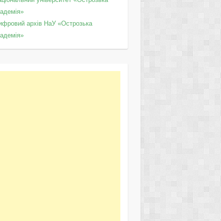
кадемія»
ифровий архів НаУ «Острозька
кадемія»