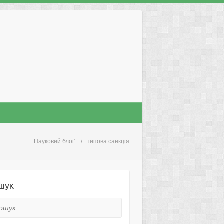
Науковий блоґ
типова санкція
шук
ук