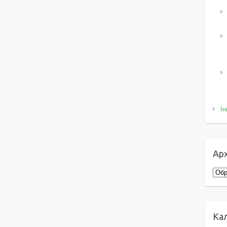
Ін
Арх
Архі
Ка