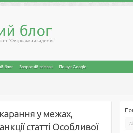
й блог
Зворотній зв’язок
Пошук Google
По
карання у межах,
Пош
анкції статті Особливої