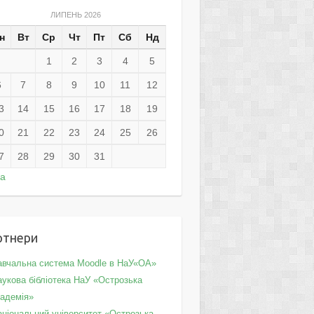
ЛИПЕНЬ 2026
н
Вт
Ср
Чт
Пт
Сб
Нд
1
2
3
4
5
6
7
8
9
10
11
12
3
14
15
16
17
18
19
0
21
22
23
24
25
26
7
28
29
30
31
ра
ртнери
авчальна система Moodle в НаУ«ОА»
укова бібліотека НаУ «Острозька
кадемія»
аціональний університет «Острозька