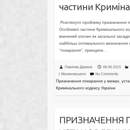
частини Криміна
Розглянуто проблему призначення по
Особливої частини Кримінального ко
вчинений злочин як загальної засад
найбільш оптимального визначення п
“покарання”, принципи…
Павлова Дарина
06.06.2015
І. Малиновського
No Comments
Призначення покарання у межах, устан
Кримінального кодексу України
ПРИЗНАЧЕННЯ 