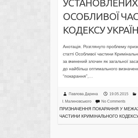
УСТАНОВЛЕНИХ У
ОСОБЛИВОЇ ЧА
КОДЕКСУ УКРАЇ
Анотація. Розглянуто проблему приз
статті Особливої частини Кримінальн
за вчинений злочин як загальної за
до найбільш оптимального визначенн
“покарання”,…
Павлова Дарина
19.05.2015
І. Малиновського
No Comments
ПРИЗНАЧЕННЯ ПОКАРАННЯ У МЕЖАХ
ЧАСТИНИ КРИМІНАЛЬНОГО КОДЕКСУ