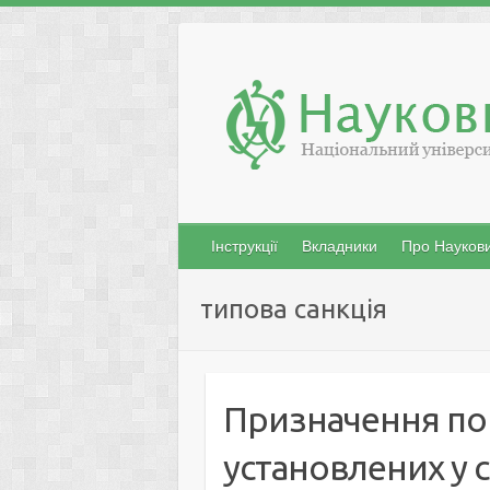
Skip
to
content
Інструкції
Вкладники
Про Наукови
типова санкція
Призначення по
установлених у с