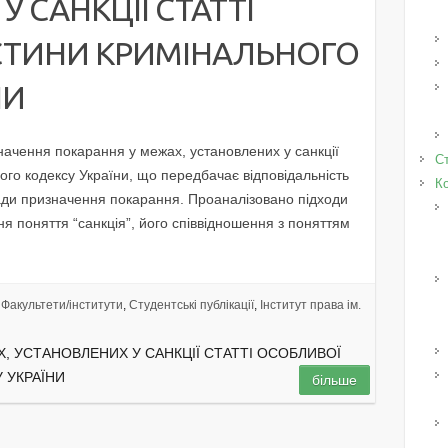
 САНКЦІЇ СТАТТІ
СТИНИ КРИМІНАЛЬНОГО
НИ
начення покарання у межах, установлених у санкції
Ст
ого кодексу України, що передбачає відповідальність
К
сади призначення покарання. Проаналізовано підходи
я поняття “санкція”, його співвідношення з поняттям
Факультети/інститути
,
Студентські публікації
,
Інститут права ім.
, УСТАНОВЛЕНИХ У САНКЦІЇ СТАТТІ ОСОБЛИВОЇ
 УКРАЇНИ
більше