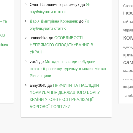
Олег Павлович Герасимчук
до
Як
Європ
опублікувати статтю
інф
» та
Дарія Дмитрівна Корешняк
до
Як
війн
у
опублікувати статтю
управ
030
ко
umnachka
до
ОСОБЛИВОСТІ
цінка
НЕПРЯМОГО ОПОДАТКУВАННЯ В
відпов
УКРАЇНІ
кри
сам
vox1
до
Методичні засади побудови
стратегії розвитку туризму в малих містах
марк
Рівненщини
самов
anny3845
до
ПРИЧИНИ ТА НАСЛІДКИ
соціал
ФОРМУВАННЯ ДЕРЖАВНОГО БОРГУ
телеб
КРАЇНИ У КОНТЕКСТІ РЕАЛІЗАЦІЇ
БОРГОВОЇ ПОЛІТИКИ