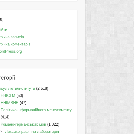
д
ійти
річка записів
річка коментарів
ordPress.org
егорії
культети/інститути
(2 618)
ННІСГМ
(50)
ННІМВНБ
(47)
Політико-інформаційного менеджменту
(414)
Романо-германських мов
(1 022)
Лексикографічна лабораторія