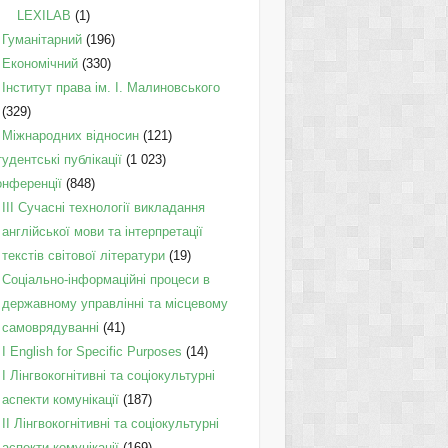
LEXILAB
(1)
Гуманітарний
(196)
Економічний
(330)
Інститут права ім. І. Малиновського
(329)
Міжнародних відносин
(121)
удентські публікації
(1 023)
онференції
(848)
III Сучасні технології викладання
англійської мови та інтерпретації
текстів світової літератури
(19)
Соціально-інформаційні процеси в
державному управлінні та місцевому
самоврядуванні
(41)
І English for Specific Purposes
(14)
I Лінгвокогнітивні та соціокультурні
аспекти комунікації
(187)
IІ Лінгвокогнітивні та соціокультурні
аспекти комунікації
(169)