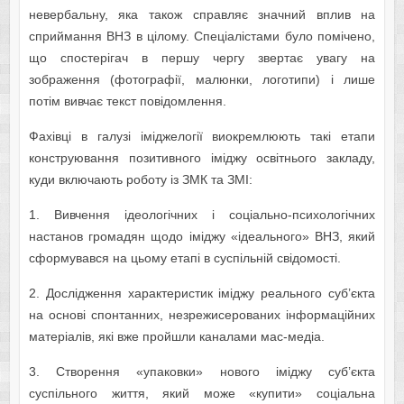
невербальну, яка також справляє значний вплив на
сприймання ВНЗ в цілому. Спеціалістами було помічено,
що спостерігач в першу чергу звертає увагу на
зображення (фотографії, малюнки, логотипи) і лише
потім вивчає текст повідомлення.
Фахівці в галузі іміджелогії виокремлюють такі етапи
конструювання позитивного іміджу освітнього закладу,
куди включають роботу із ЗМК та ЗМІ:
1. Вивчення ідеологічних і соціально-психологічних
настанов громадян щодо іміджу «ідеального» ВНЗ, який
сформувався на цьому етапі в суспільній свідомості.
2. Дослідження характеристик іміджу реального суб’єкта
на основі спонтанних, незрежисерованих інформаційних
матеріалів, які вже пройшли каналами мас-медіа.
3. Створення «упаковки» нового іміджу суб’єкта
суспільного життя, який може «купити» соціальна