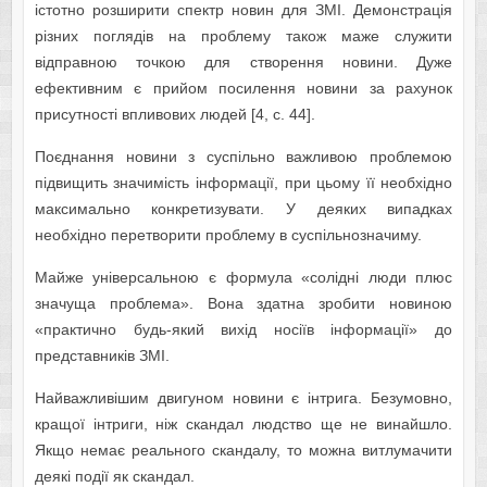
істотно розширити спектр новин для ЗМІ. Демонстрація
різних поглядів на проблему також маже служити
відправною точкою для створення новини. Дуже
ефективним є прийом посилення новини за рахунок
присутності впливових людей [4, c. 44].
Поєднання новини з суспільно важливою проблемою
підвищить значимість інформації, при цьому її необхідно
максимально конкретизувати. У деяких випадках
необхідно перетворити проблему в суспільнозначиму.
Майже універсальною є формула «солідні люди плюс
значуща проблема». Вона здатна зробити новиною
«практично будь-який вихід носіїв інформації»
до
представників ЗМІ.
Найважливішим двигуном новини є інтрига. Безумовно,
кращої інтриги, ніж скандал людство ще не винайшло.
Якщо немає реального скандалу, то можна витлумачити
деякі події як скандал.