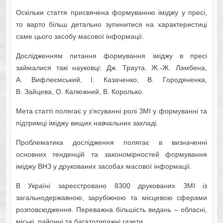
Оскільки стаття присвячена формуванню іміджу у пресі,
то варто більш детально зупинитися на характеристиці
саме цього засобу масової інформації.
Дослідженням питання формування іміджу в пресі
займалися такі науковці: Дж. Траута, Ж.-Ж. Ламбена,
А. Вифлеємський, І. Казаченко, В. Городяненка,
В. Зайцева, О. Калюжний, В. Королько.
Мета статті полягає у з’ясуванні ролі ЗМІ у формуванні та
підтримці іміджу вищих навчальних закладі.
Проблематика дослідження полягає в визначенні
основних тенденцій та закономірностей формування
іміджу ВНЗ у друкованих засобах масової інформації.
В Україні зареєстровано 8300 друкованих ЗМІ із
загальнодержавною, зарубіжною та місцевою сферами
розповсюдження. Переважна більшість видань – обласні,
міські, районні та багатотиражні газети.