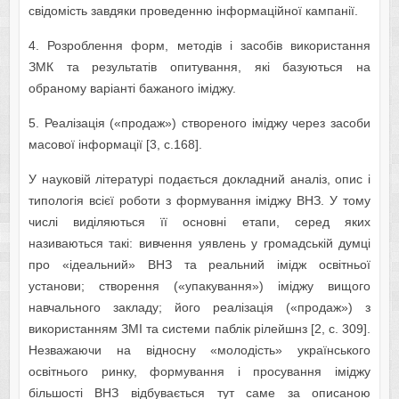
свідомість завдяки проведенню інформаційної кампанії.
4. Розроблення форм, методів і засобів використання
ЗМК та результатів опитування, які базуються на
обраному варіанті бажаного іміджу.
5. Реалізація («продаж») створеного іміджу через засоби
масової інформації [3, с.168].
У науковій літературі подається докладний аналіз, опис і
типологія всієї роботи з формування іміджу ВНЗ. У тому
числі виділяються її основні етапи, серед яких
називаються такі: вивчення уявлень у громадській думці
про «ідеальний» ВНЗ та реальний імідж освітньої
установи; створення («упакування») іміджу вищого
навчального закладу; його реалізація («продаж») з
використанням ЗМІ та системи паблік рілейшнз [2, с. 309].
Незважаючи на відносну «молодість» українського
освітнього ринку, формування і просування іміджу
більшості ВНЗ відбувається тут саме за описаною