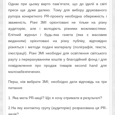
Однак при цьому варто пам’ятати, що до ідилії в світі
преси ще дуже далеко. Тому для вибору друкованого
рупора конкретного PR-проекту необхідна обережність і
зваженість. Різні ЗМІ орієнтовані не тільки на різну
аудиторію, але і володіють різними можливостями.
Елітний журнал і будь-яка газета (яка є масовим
виданням) орієнтовані на різну публіку, відповідно
різняться і методи подачі матеріалу (поліграфія, тексти,
ілюстрації). Різні ЗМІ необхідні для освітлення світського
рауту з перерахуванням коштів у благодійний фонд і для
повідомлення про продаж товарів second hand для
малозабезпечених.
Перш, ніж вибрати ЗМІ, необхідно дати відповідь на три
питання:
1. Яка мета PR-акції? Що я хочу отримати в результаті?
2.На яку контактну групу (аудиторію) розрахована ця PR-
акція?