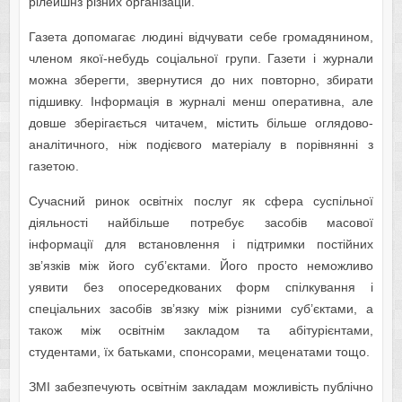
рілейшнз різних організацій.
Газета допомагає людині відчувати себе громадянином,
членом якої-небудь соціальної групи. Газети і журнали
можна зберегти, звернутися до них повторно, збирати
підшивку. Інформація в журналі менш оперативна, але
довше зберігається читачем, містить більше оглядово-
аналітичного, ніж подієвого матеріалу в порівнянні з
газетою.
Сучасний ринок освітніх послуг як сфера суспільної
діяльності найбільше потребує засобів масової
інформації для встановлення і підтримки постійних
зв’язків між його суб’єктами. Його просто неможливо
уявити без опосередкованих форм спілкуван­ня і
спеціальних засобів зв’язку між різними суб’єктами, а
також між освітнім закладом та абітурієнтами,
студентами, їх батьками, спонсорами, меценатами тощо.
ЗМІ забезпечують освітнім закладам можливість публічно