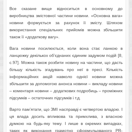
Все сказане вище відноситься в основному до
виробництва змістовної частини новини. «Основна вага»
новини формується за рахунок її змісту. Шляхом
використання спеціальних прийомів можна збільшити
також її «додаткову вагу».
Вага новини посилюється, коли вона стає ланкою в
ланцюжку декількох об’єднаних єдиним задумом подій [8,
c.97]. Можна також розбити новину на частини, що дасть
більшу кількість згадувань про неї в пресі. Кількість
інформаційних акцій навколо однієї новини можна
збільшити за допомогою анонса новини – викладу новини
– коментаря новини – додаткових подробиць – проміжних
підсумків – остаточних підсумків і т.д.
Варто пам’ятати, що ЗМІ насправді є четвертою владою. І
ця влада досить впливова та примхлива, з власною
думкою на будь-яку тему. І лише в окремих випадках,
таких як виконання грамотно сформульованого PR-