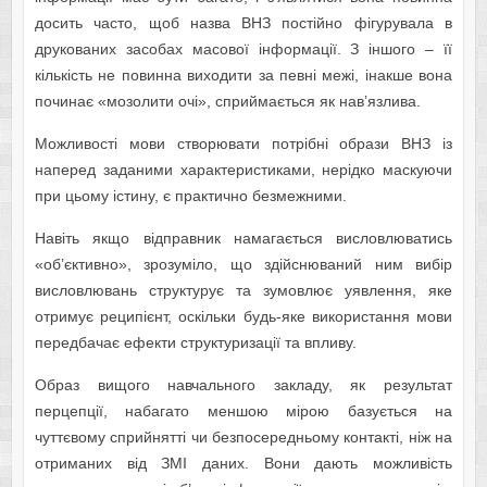
досить часто, щоб назва ВНЗ постійно фігурувала в
друкованих засобах масової інформації. З іншого – її
кількість не повинна виходити за певні межі, інакше вона
починає «мозолити очі», сприймається як нав’язлива.
Можливості мови створювати потрібні образи ВНЗ із
наперед заданими характеристиками, нерідко маскуючи
при цьому істину, є практично безмежними.
Навіть якщо відправник намагається висловлюватись
«об’єктивно», зрозуміло, що здійснюваний ним вибір
висловлювань структурує та зумовлює уявлення, яке
отримує реципієнт, оскільки будь-яке використання мови
передбачає ефекти структуризації та впливу.
Образ вищого навчального закладу, як результат
перцепції, набагато меншою мірою базується на
чуттєвому сприйнятті чи безпосередньому контакті, ніж на
отриманих від ЗМІ даних. Вони дають можливість