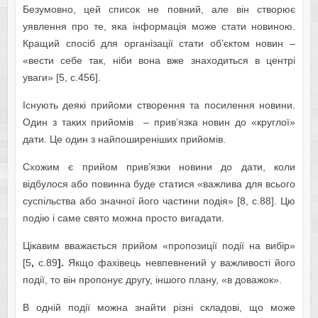
Безумовно, цей список не повний, але він створює
уявлення про те, яка інформація може стати новиною.
Кращий спосіб для організації стати об’єктом новин –
«вести себе так, ніби вона вже знаходиться в центрі
уваги» [5, с.456].
Існують деякі прийоми створення та посилення новини.
Один з таких прийомів – прив’язка новин до «круглої»
дати. Це один з найпоширеніших прийомів.
Схожим є прийом прив’язки новини до дати, коли
відбулося або повинна буде статися «важлива для всього
суспільства або значної його частини подія» [8, c.88].
Цю
подію і саме свято можна просто вигадати.
Цікавим вважається прийом «пропозиції події на вибір»
[5
,
c.89
].
Якщо фахівець невпевнений у важливості його
події, то він пропонує другу, іншого плану, «в доважок».
В одній події можна знайти різні складові, що може