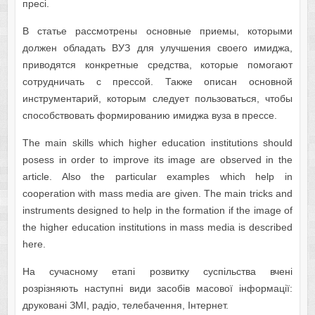
пресі.
В статье рассмотрены основные приемы, которыми
должен обладать ВУЗ для улучшения своего имиджа,
приводятся конкретные средства, которые помогают
сотрудничать с прессой. Также описан основной
инструментарий, которым следует пользоваться, чтобы
способствовать формированию имиджа вуза в прессе.
The main skills which higher education institutions should
posess in order to improve its image are observed in the
article. Also the particular examples which help in
cooperation with mass media are given. The main tricks and
instruments designed to help in the formation if the image of
the higher education institutions in mass media is described
here.
На сучасному етапі розвитку суспільства вчені
розрізняють наступні види засобів масової інформації:
друковані ЗМІ, радіо, телебачення, Інтернет.