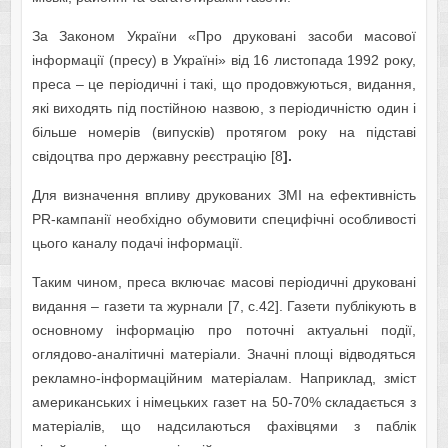
За Законом України «Про друковані засоби масової
інформації (пресу) в Україні» від 16 листопада 1992 року,
преса – це періодичні і такі, що продовжуються, видання,
які виходять під постійною назвою, з періодичністю один і
більше номерів (випусків) протягом року на підставі
свідоцтва про державну реєстрацію [8
].
Для визначення впливу друкованих ЗМІ на ефективність
PR-кампанії необхідно обумовити специфічні особливості
цього каналу подачі інформації.
Таким чином, преса включає масові періодичні друковані
видання – газети та журнали [7, c.42]. Газети публікують в
основному інформацію про поточні актуальні події,
оглядово-аналітичні матеріали. Значні площі відводяться
рекламно-інформаційним матеріалам. Наприклад, зміст
американських і німецьких газет на 50-70% складається з
матеріалів, що надсилаються фахівцями з паблік