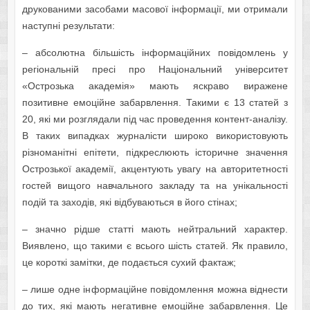
друкованими засобами масової інформації, ми отримали
наступні результати:
– абсолютна більшість інформаційних повідомлень у
регіональній пресі про Національний університет
«Острозька академія» мають яскраво виражене
позитивне емоційне забарвлення. Такими є 13 статей з
20, які ми розглядали під час проведення контент-аналізу.
В таких випадках журналісти широко використовують
різноманітні епітети, підкреслюють історичне значення
Острозької академії, акцентують увагу на авторитетності
гостей вищого навчального закладу та на унікальності
подій та заходів, які відбуваються в його стінах;
– значно рідше статті мають нейтральний характер.
Виявлено, що такими є всього шість статей. Як правило,
це короткі замітки, де подається сухий фактаж;
– лише одне інформаційне повідомлення можна віднести
до тих, які мають негативне емоційне забарвлення. Це