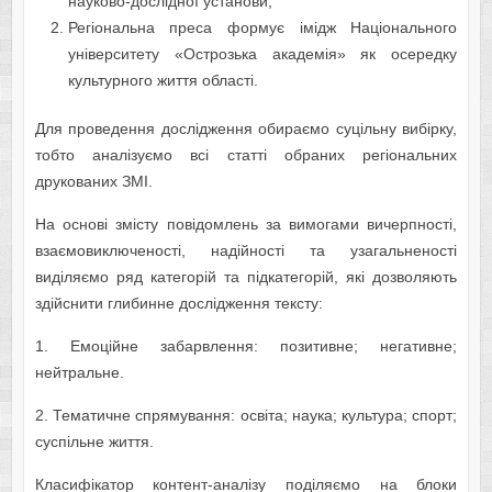
науково-дослідної установи;
Регіональна преса формує імідж Національного
університету «Острозька академія» як осередку
культурного життя області.
Для проведення дослідження обираємо суцільну вибірку,
тобто аналізуємо всі статті обраних регіональних
друкованих ЗМІ.
На основі змісту повідомлень за вимогами вичерпності,
взаємовиключеності, надійності та узагальненості
виділяємо ряд категорій та підкатегорій, які дозволяють
здійснити глибинне дослідження тексту:
1. Емоційне забарвлення: позитивне; негативне;
нейтральне.
2. Тематичне спрямування: освіта; наука; культура; спорт;
суспільне життя.
Класифікатор контент-аналізу
поділяємо на блоки