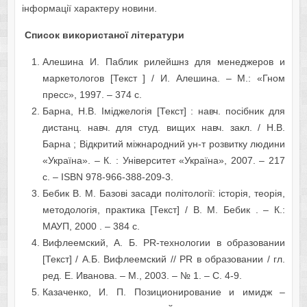
інформації характеру новини.
Список використаної літератури
Алешина И. Паблик рилейшнз для менеджеров и
маркетологов [Текст ] / И. Алешина. – М.: «Гном
пресс», 1997. – 374 с.
Барна, Н.В. Іміджелогія [Текст] : навч. посібник для
дистанц. навч. для студ. вищих навч. закл. / Н.В.
Барна ; Відкритий міжнародний ун-т розвитку людини
«Україна». – К. : Університет «Україна», 2007. – 217
с. – ISBN 978-966-388-209-3.
Бебик В. М. Базові засади політології: історія, теорія,
методологія, практика [Текст] / В. М. Бебик . – К.:
МАУП, 2000 . – 384 с.
Вифлеемский, А. Б. PR-технологии в образовании
[Текст] / А.Б. Вифлеемский // PR в образовании / гл.
ред. Е. Иванова. – М., 2003. – № 1. – С. 4-9.
Казаченко, И. П. Позиционирование и имидж –