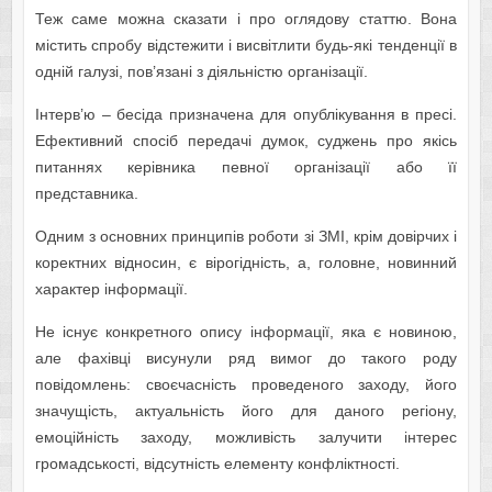
Теж саме можна сказати і про оглядову статтю. Вона
містить спробу відстежити і висвітлити будь-які тенденції в
одній галузі, пов’язані з діяльністю організації.
Інтерв’ю – бесіда призначена для опублікування в пресі.
Ефективний спосіб передачі думок, суджень про якісь
питаннях керівника певної організації або її
представника.
Одним з основних принципів роботи зі ЗМІ, крім довірчих і
коректних відносин, є вірогідність, а, головне, новинний
характер інформації.
Не існує конкретного опису інформації, яка є новиною,
але фахівці висунули ряд вимог до такого роду
повідомлень: своєчасність проведеного заходу, його
значущість, актуальність його для даного регіону,
емоційність заходу, можливість залучити інтерес
громадськості, відсутність елементу конфліктності.