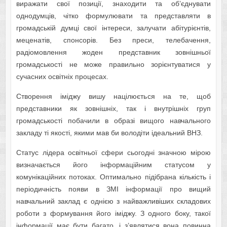
виражати свої позиції, знаходити та об’єднувати
однодумців, чітко формулювати та представляти в
громадській думці свої інтереси, залучати абітурієнтів,
меценатів, спонсорів. Без преси, телебачення,
радіомовлення жоден представник зовнішньої
громадськості не може пра­вильно зорієнтуватися у
сучасних освітніх процесах.
Створення іміджу вишу націлюється на те, щоб
представники як зовнішніх, так і внутрішніх груп
громадськості побачили в образі вищого навчального
закладу ті якості, якими мав би володіти ідеальний ВНЗ.
Статус лідера освітньої сфери сьогодні значною мірою
визначається його інформаційним статусом у
комунікаційних потоках. Оптимально підібрана кількість і
періодичність появи в ЗМІ інформації про вищий
навчальний заклад є однією з найважливіших складових
роботи з формування його іміджу. З одного боку, такої
інформації має бути багато, і з’являтися вона повинна