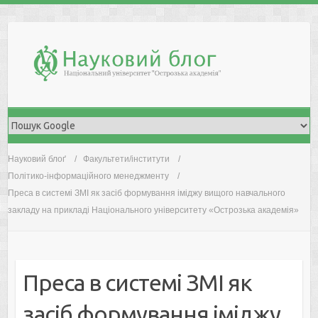
Skip
to
content
Науковий блоґ
Факультети/інститути
Політико-інформаційного менеджменту
Преса в системі ЗМІ як засіб формування іміджу вищого навчального
закладу на прикладі Національного університету «Острозька академія»
Преса в системі ЗМІ як
засіб формування іміджу