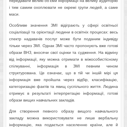
передавати великі об’єми інформації на велику аудиторію
і тим самим охоплювати не окремі групи людей, а саме
маси.
Особливе значення ЗМІ відіграють у сфері освітньої
соціалізації та орієнтації людини в освітніх процесах: весь
спектр надавачів послуг може бути поданим індивіду
тільки через ЗМІ. Однак ЗМІ часто пропонують вже готові
образи ВНЗ, вносячи свої оцінки та судження. На відміну
від інформації, яку можна отримати в міжособистісному
спілкуванні, інформація в ЗМІ певним чином
структурована. Це означає, що в тій чи іншій мірі ця
інформація вже пройшла через відбір, класифікацію,
категоризацію фактів та явищ суспільного життя. Людина
отримує в результаті інтерпретацію інформації, готові
образи вищих навчальних закладів.
Для створення певного образу вищого навчального
закладу можна використовувати не лише вербальну
інформацію, яка подається населенню країни, але й