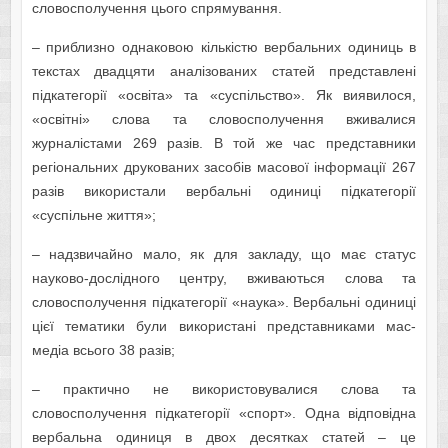
словосполучення цього спрямування.
– приблизно однаковою кількістю вербальних одиниць в
текстах двадцяти аналізованих статей представлені
підкатегорії «освіта» та «суспільство». Як виявилося,
«освітні» слова та словосполучення вживалися
журналістами 269 разів. В той же час представники
регіональних друкованих засобів масової інформації 267
разів використали вербальні одиниці підкатегорії
«суспільне життя»;
– надзвичайно мало, як для закладу, що має статус
науково-дослідного центру, вживаються слова та
словосполучення підкатегорії «наука». Вербальні одиниці
цієї тематики були використані представниками мас-
медіа всього 38 разів;
– практично не використовувалися слова та
словосполучення підкатегорії «спорт». Одна відповідна
вербальна одиниця в двох десятках статей – це