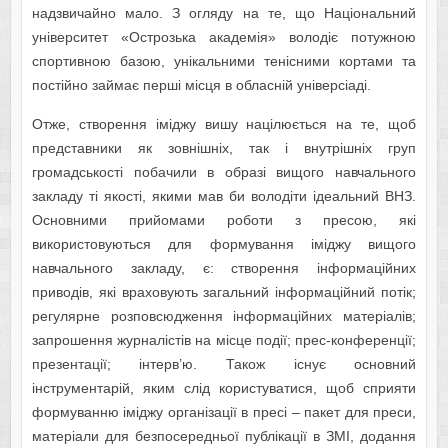
надзвичайно мало. З огляду на те, що Національний
університет «Острозька академія» володіє потужною
спортивною базою, унікальними тенісними кортами та
постійно займає перші місця в обласній універсіаді.
Отже, створення іміджу вишу націлюється на те, щоб
представники як зовнішніх, так і внутрішніх груп
громадськості побачили в образі вищого навчального
закладу ті якості, якими мав би володіти ідеальний ВНЗ.
Основними прийомами роботи з пресою, які
використовуються для формування іміджу вищого
навчального закладу, є: створення інформаційних
приводів, які враховують загальний інформаційний потік;
регулярне розповсюдження інформаційних матеріалів;
запрошення журналістів на місце події; прес-конференції;
презентації; інтерв’ю. Також існує основний
інструментарій, яким слід користуватися, щоб сприяти
формуванню іміджу організації в пресі – пакет для преси,
матеріали для безпосередньої публікації в ЗМІ, додання