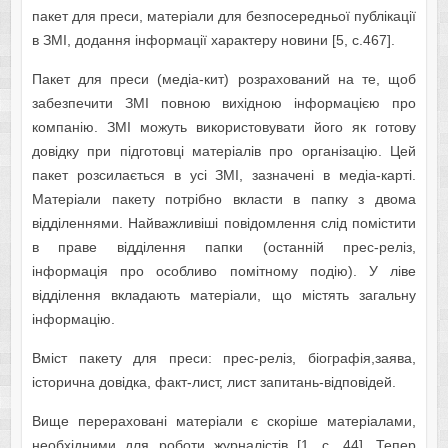
пакет для преси, матеріали для безпосередньої публікації
в ЗМІ, додання інформації характеру новини
[5, c.467].
Пакет для преси (медіа-кит) розрахований на те, щоб
забезпечити ЗМІ повною вихідною інформацією про
компанію. ЗМІ можуть використовувати його як готову
довідку при підготовці матеріалів про організацію. Цей
пакет розсилається в усі ЗМІ, зазначені в медіа-карті.
Матеріали пакету потрібно вкласти в папку з двома
відділеннями. Найважливіші повідомлення слід помістити
в праве відділення папки (останній прес-реліз,
інформація про особливо помітному подію). У ліве
відділення вкладають матеріали, що містять загальну
інформацію.
Вміст пакету для преси: прес-реліз, біографія,заява,
історична довідка, факт-лист, лист запитань-відповідей.
Вище перераховані матеріали є скоріше матеріалами,
необхідними для роботи журналістів [1, c. 44]. Тепер