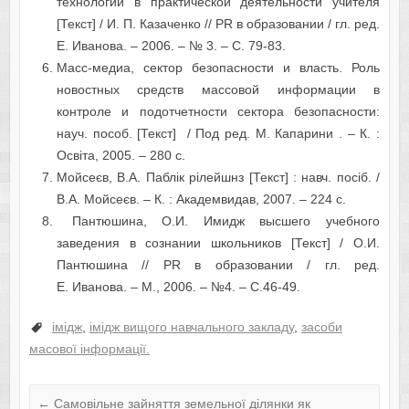
технологии в практической деятельности учителя
[Текст] / И. П. Казаченко // PR в образовании / гл. ред.
Е. Иванова. – 2006. – № 3. – C. 79-83.
Масс-медиа, сектор безопасности и власть. Роль
новостных средств массовой информации в
контроле и подотчетности сектора безопасности:
науч. пособ. [Текст] / Под ред. М. Капарини . – К. :
Освіта, 2005. – 280 с.
Мойсеєв, В.А. Паблік рілейшнз [Текст] : навч. посіб. /
В.А. Мойсеєв. – К. : Академвидав, 2007. – 224 с.
Пантюшина, О.И. Имидж высшего учебного
заведения в сознании школьников [Текст] / О.И.
Пантюшина // PR в образовании / гл. ред.
Е. Иванова. – М., 2006. – №4. – С.46-49.
імідж
,
імідж вищого навчального закладу
,
засоби
масової інформації.
←
Самовільне зайняття земельної ділянки як