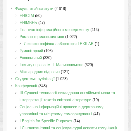
Факультети/інститути
(2 618)
ННІСГМ
(50)
ННІМВНБ
(47)
Політико-інформаційного менеджменту
(414)
Романо-германських мов
(1 022)
Лексикографічна лабораторія LEXILAB
(1)
Гуманітарний
(196)
Економічний
(330)
Інститут права ім. І. Малиновського
(329)
Міжнародних відносин
(121)
Студентські публікації
(1 023)
Конференції
(848)
III Сучасні технології викладання англійської мови та
інтерпретації текстів світової літератури
(19)
Соціально-інформаційні процеси в державному
управлінні та місцевому самоврядуванні
(41)
І English for Specific Purposes
(14)
I Лінгвокогнітивні та соціокультурні аспекти комунікації