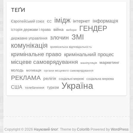
ТЕҐИ
імідж
інформація
інтернет
Європейський союз
ЄС
ГЕНДЕР
війна
історія держави і права
вибори
ЗМІ
злочин
державне управління
комунікація
кримінальна відповідальність
кримінальне право
кримінальний процес
місцеве самоврядування
маркетинг
маніпуляція
молодь
мотивація
органи місцевого самоврядування
РЕКЛАМА
релігія
соціальні мережі
соціальна мережа
Україна
США
туризм
телебачення
Copyright © 2026
Науковий блоґ
. Theme by
Colorlib
Powered by
WordPress