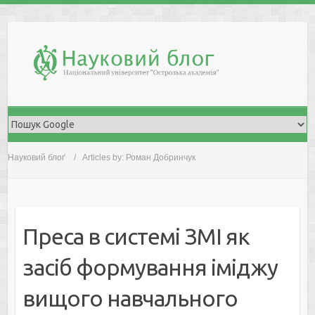
Skip
to
content
Науковий блоґ
Articles by: Роман Добринчук
Преса в системі ЗМІ як
засіб формування іміджу
вищого навчального