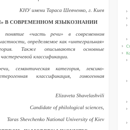
КНУ имени Тараса Шевченко, г. Киев
И» В СОВРЕМЕННОМ ЯЗЫКОЗНАНИИ
я понятие «часть речи» в современном
 частности, определяемое как «интегральная»
Ст
егория. Также описываются основные
К
 частеречевой классификации.
и, семантическая категория, лексико-
терогенная классификация, гомогенная
Elizaveta Shavelashvili
Candidate of philological sciences,
Taras Shevchenko National University of Kiev