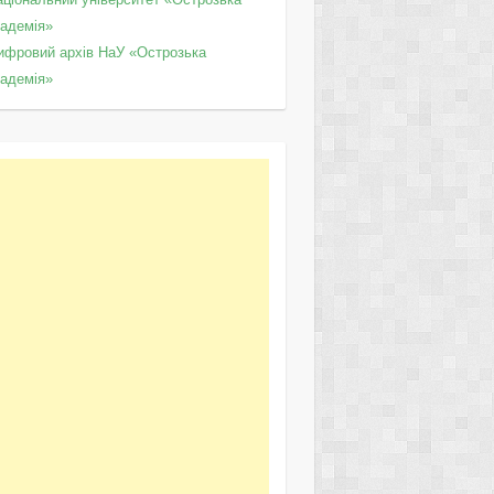
кадемія»
ифровий архів НаУ «Острозька
кадемія»