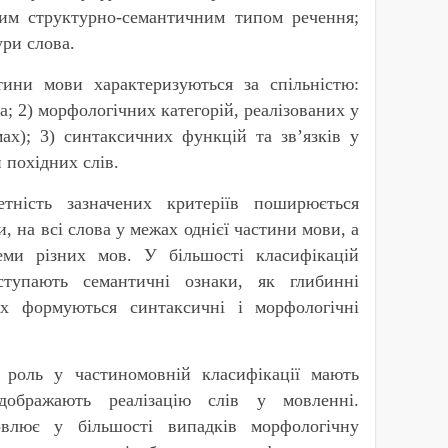
мим структурно-семантичним типом речення;
ри слова.
стини мови характеризуються за спільністю:
а; 2) морфологічних категорій, реалізованих у
ах); 3) синтаксичних функцій та зв’язків у
и похідних слів.
етність зазначених критеріїв поширюється
, на всі слова у межах однієї частини мови, а
еми різних мов. У більшості класифікацій
ступають семантичні ознаки, як глибинні
х формуються синтаксичні і морфологічні
роль у частиномовній класифікації мають
ідображають реалізацію слів у мовленні.
овлює у більшості випадків морфологічну