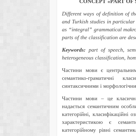
CONCEPT «PART OF 
Different ways of definition of t
and Turkish studies in particular
as “integral” grammatical makro
parts of the classification are des
Keywords:
part of speech, sema
heterogeneous classification, hom
Частини мови є центральни
семантико-граматичні кл
синтаксичними і морфологічни
Частини мови ‒ це класична
надається семантичним особли
категорійні, класифікаційні 
характеристикою є семант
категорійному рівні семантик