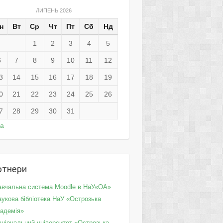
ЛИПЕНЬ 2026
н
Вт
Ср
Чт
Пт
Сб
Нд
1
2
3
4
5
6
7
8
9
10
11
12
3
14
15
16
17
18
19
0
21
22
23
24
25
26
7
28
29
30
31
ра
ртнери
авчальна система Moodle в НаУ«ОА»
укова бібліотека НаУ «Острозька
кадемія»
аціональний університет «Острозька