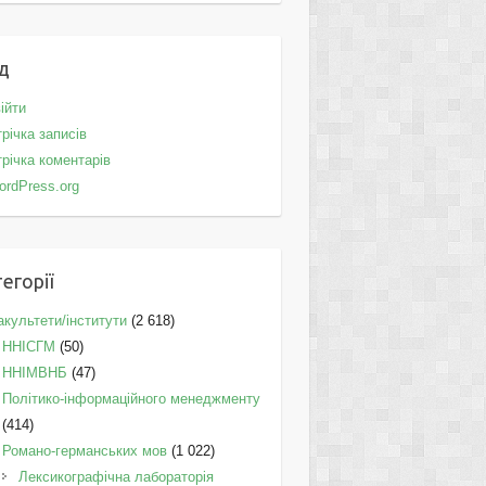
д
ійти
річка записів
річка коментарів
ordPress.org
егорії
культети/інститути
(2 618)
ННІСГМ
(50)
ННІМВНБ
(47)
Політико-інформаційного менеджменту
(414)
Романо-германських мов
(1 022)
Лексикографічна лабораторія