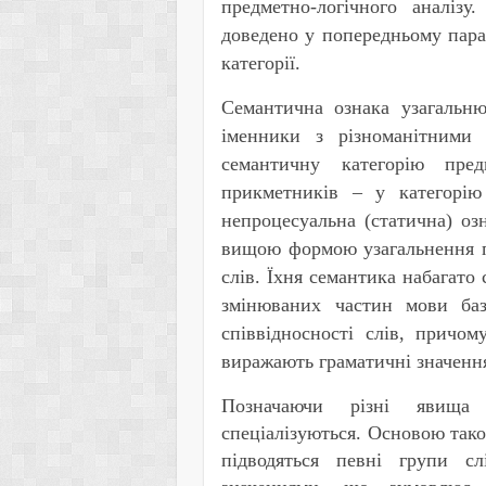
предметно-логічного аналізу
доведено у попередньому параг
категорії.
Семантична ознака узагальню
іменники з різноманітними
семантичну категорію пред
прикметників – у категорію 
непроцесуальна (статична) озн
вищою формою узагальнення п
слів. Їхня семантика набагато 
змінюваних частин мови баз
співвідносності слів, причом
виражають граматичні значення
Позначаючи різні явища 
спеціалізуються. Основою такої
підводяться певні групи с