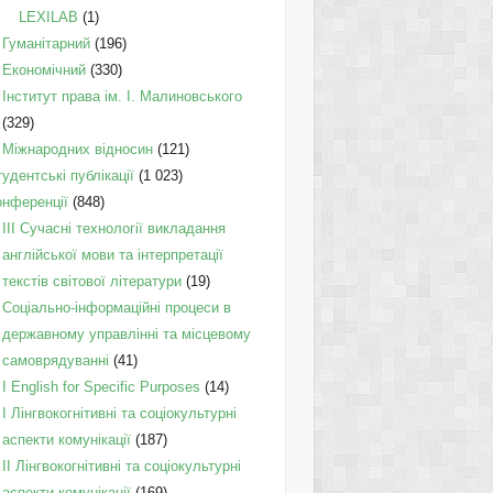
LEXILAB
(1)
Гуманітарний
(196)
Економічний
(330)
Інститут права ім. І. Малиновського
(329)
Міжнародних відносин
(121)
удентські публікації
(1 023)
онференції
(848)
III Сучасні технології викладання
англійської мови та інтерпретації
текстів світової літератури
(19)
Соціально-інформаційні процеси в
державному управлінні та місцевому
самоврядуванні
(41)
І English for Specific Purposes
(14)
I Лінгвокогнітивні та соціокультурні
аспекти комунікації
(187)
IІ Лінгвокогнітивні та соціокультурні
аспекти комунікації
(169)