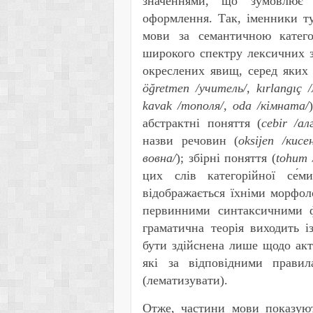
значеннями, що зумовлює 
оформлення. Так, іменники т
мови за семантичною катего
широкого спектру лексичних з
окреслених явищ, серед яких
ö
ğ
retmen /учитель/, k
ı
rlang
ı
ç /
kavak /тополя/, oda /кімната/
абстрактні поняття (
cebir
/ал
назви речовин (
oksijen
/кисе
вовна/
); збірні поняття (
tohum 
цих слів категорійної се
ми
відображається їхніми морфол
первинними синтаксичними ф
граматична теорія виходить 
бути здійснена лише щодо ак
які за відповідними прави
(лематизувати).
Отже, частини мови показуют