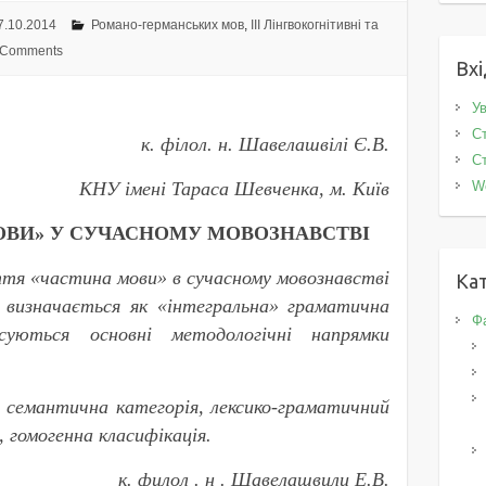
7.10.2014
Романо-германських мов
,
IІI Лінгвокогнітивні та
 Comments
Вхі
Ув
Ст
к. філол. н.
Шавелашвілі Є.В.
Ст
КНУ імені Тараса Шевченка, м. Київ
W
ОВИ» У СУЧАСНОМУ МОВОЗНАВСТВІ
тя «частина мови» в сучасному мовознавстві
Кат
е визначається як «інтегральна» граматична
Фа
суються основні методологічні напрямки
 семантична категорія, лексико-граматичний
, гомогенна класифікація.
к. филол . н . Шавелашвили Е.В.