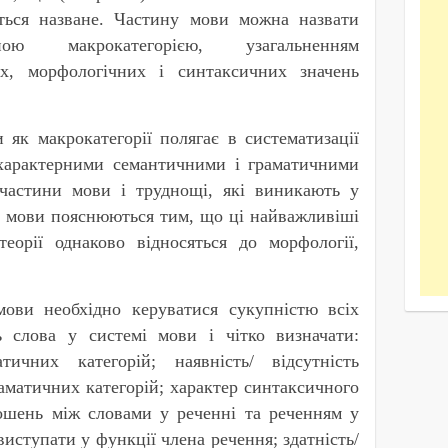
ься назване. Частину мови можна назвати
ною макрокатегорією, узагальненням
их, морфологічних і синтаксичних значень
як макрокатегорії полягає в систематизації
характерними семантичними і граматичними
частини мови і труднощі, які виникають у
ми мови пояснюються тим, що ці найважливіші
теорії однаково відносяться до морфології,
ови необхідно керуватися сукупністю всіх
 слова у системі мови і чітко визначати:
атичних категорій; наявність/ відсутність
матичних категорій; характер синтаксичного
ношень між словами у реченні та реченням у
 виступати у функції члена речення; здатність/