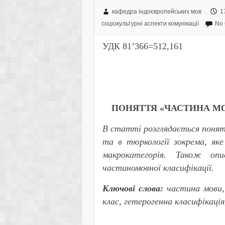
кафедра індоєвропейських мов
1
соціокультурні аспекти комунікації
No
УДК 81’366=512,161
ПОНЯТТЯ «ЧАСТИНА М
В статті розглядається понят
та в тюркології зокрема, як
макрокатегорія. Також опи
частиномовної класифікації.
Ключові слова:
частина мови,
клас, гетерогенна класифікація