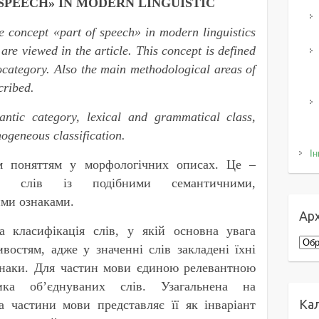
SPEECH» IN MODERN LINGUISTIC
he concept «part of speech» in modern linguistics
 are viewed in the article. This concept is defined
category. Also the main methodological areas of
cribed.
ntic category, lexical and grammatical class,
ogeneous classification.
Ін
м поняттям у морфологічних описах. Це ‒
аси слів із подібними семантичними,
ми ознаками.
Арх
 класифікація слів, у якій основна увага
Архі
востям, адже у значенні слів закладені їхні
ознаки. Для частин мови єдиною релевантною
ика об’єднуваних слів. Узагальнена на
Ка
а частини мови представляє її як інваріант