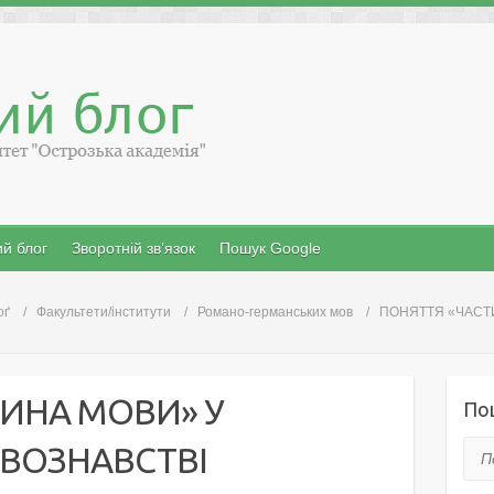
й блог
Зворотній зв’язок
Пошук Google
оґ
Факультети/інститути
Романо-германських мов
ПОНЯТТЯ «ЧАСТ
ИНА МОВИ» У
По
ВОЗНАВСТВІ
Пош