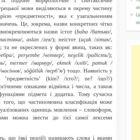
їх подібне морфологічне і синтаксичне
урецької мови виділяються в окрему частину
а
Ц
рією «предметності», яка є узагальненням
а
начень. Це, зокрема, назви конкретних чітко
 виокремлюються назви істот (
baba
/батько
/,
ластівка/, aslan /лев/
); неістот (
uçak
/літак/,
); та не окреслених у формі явищ, таких як:
гебра/, per
ş
еmbe /четвер/, ne
ş
elik /радість/
);
нь/, mermer /мармур/, ekmek /хліб/, pamuk /
/насіння
/, sö
ğ
ütlük /
верб’я/
) тощо. Наявність у
 ʽпредметністьʼ (kim? /хто?/; ne? /що?/)
огічними ознаками відмінка і числа, а також
ункціями підмета і додатка. Тому сучасна
із того, що частиномовна класифікація може
туалізованих одиниць мовлення – словоформ,
лами можна звести до тієї самої лексеми
ь, що (які реалії) називають слова і якими