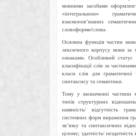
мовними засобами оформлюєт
«інтегральною» граматич
взаємопов’язаних семантичн
словоформи/слова.
Основна функція частин мови 
лексичного корпусу мови за 
ознаками. Особливий статус 
класифікації слів за частина
класи слів для граматичної 
синтаксису та семантики.
Тому у визначенні частини м
типів структурних відношень
наявність/ відсутність грам
системних форм вираження гра
зв’язку та синтаксичних від
цілому; здатність/ нездатність