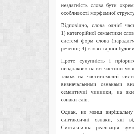
нездатність слова бути окре
особливості морфемної структу
Відповідно, слова однієї ча
1) категорійної семантики слов
системі форм слова (парадигм
реченні; 4) словотвірної будов
Проте сукупність і пріорит
неоднаково на всі частини мови
також на частиномовні сист
визначальними ознаками ви
семантичні чинники, на яки
ознаки слів.
Однак, не менш вирішальну 
синтаксичні ознаки, які в
Синтаксична реалізація зум