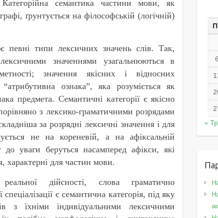
. Категорійна семантика частини мови, як
рафі, ґрунтується на філософській (логічній)
П
є певні типи лексичних значень слів. Так,
 лексичними значеннями узагальнюються в
метності; значення якісних і відносних
1
“атрибутивна ознака”, яка розуміється як
2
ака предмета. Семантичні категорії є якісно
2
орівняно з лексико-граматичними розрядами
« Т
складніша за розрядні лексичні значення і для
ується не на кореневій, а на афіксальній
у до уваги беруться насамперед афікси, які
, характерні для частин мови.
Па
реальної дійсності, слова граматично
Н
 спеціалізації є семантична категорія, під яку
На
лів з їхніми індивідуальними лексичними
а
Н