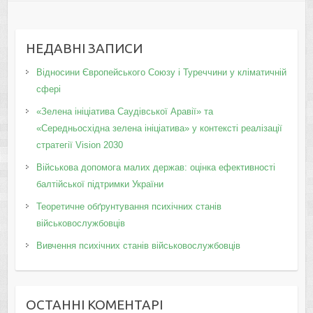
НЕДАВНІ ЗАПИСИ
Відносини Європейського Союзу і Туреччини у кліматичній
сфері
«Зелена ініціатива Саудівської Аравії» та
«Середньосхідна зелена ініціатива» у контексті реалізації
стратегії Vision 2030
Військова допомога малих держав: оцінка ефективності
балтійської підтримки України
Теоретичне обґрунтування психічних станів
військовослужбовців
Вивчення психічних станів військовослужбовців
ОСТАННІ КОМЕНТАРІ