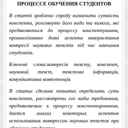
ПРОЦЕССЕ ОБУЧЕНИЯ СТУДЕНТОВ
В
статті зроблено спробу визначити сутність
конспекта, розглянуто його види та вимоги, які
предявляються до процессу конспектування,
проаналізовано деякі аспекти використання
компресії наукових текстів під час навчання
студентів.
Ключові слова:компресія тексту, конспект,
науковий текст, текстова інформація,
комунікативна компетенція.
В статье
сделана попытка определить суть
конспекта, рассмотрены его виды требования,
предъявляемые к процессу конспектирования,
дается анализ некоторых аспектов
использования компрессии научных текстов при