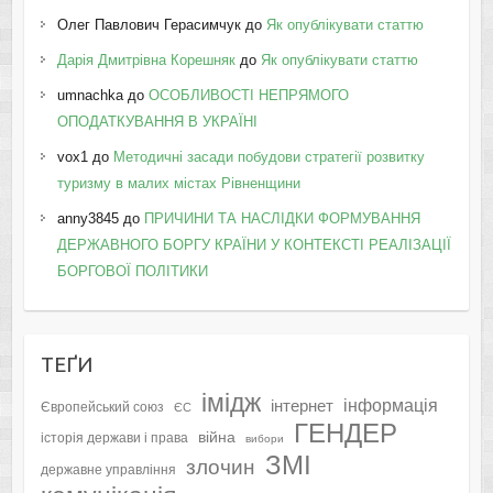
Олег Павлович Герасимчук
до
Як опублікувати статтю
Дарія Дмитрівна Корешняк
до
Як опублікувати статтю
umnachka
до
ОСОБЛИВОСТІ НЕПРЯМОГО
ОПОДАТКУВАННЯ В УКРАЇНІ
vox1
до
Методичні засади побудови стратегії розвитку
туризму в малих містах Рівненщини
anny3845
до
ПРИЧИНИ ТА НАСЛІДКИ ФОРМУВАННЯ
ДЕРЖАВНОГО БОРГУ КРАЇНИ У КОНТЕКСТІ РЕАЛІЗАЦІЇ
БОРГОВОЇ ПОЛІТИКИ
ТЕҐИ
імідж
інформація
інтернет
Європейський союз
ЄС
ГЕНДЕР
війна
історія держави і права
вибори
ЗМІ
злочин
державне управління