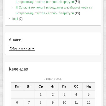
інтерпретації текстів світової літератури
(31)
II Cучасні технології викладання англійської мови та
інтерпретації текстів світової літератури
(19)
Інші
(7)
Архіви
Архіви
Календар
ЛИПЕНЬ 2026
Пн
Вт
Ср
Чт
Пт
Сб
Нд
1
2
3
4
5
6
7
8
9
10
11
12