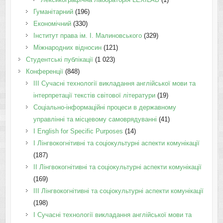
Гуманітарний
(196)
Економічний
(330)
Інститут права ім. І. Малиновського
(329)
Міжнародних відносин
(121)
Студентські публікації
(1 023)
Конференції
(848)
III Сучасні технології викладання англійської мови та
інтерпретації текстів світової літератури
(19)
Соціально-інформаційні процеси в державному
управлінні та місцевому самоврядуванні
(41)
І English for Specific Purposes
(14)
I Лінгвокогнітивні та соціокультурні аспекти комунікації
(187)
IІ Лінгвокогнітивні та соціокультурні аспекти комунікації
(169)
IІI Лінгвокогнітивні та соціокультурні аспекти комунікації
(198)
I Cучасні технології викладання англійської мови та