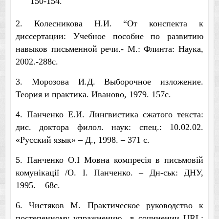
150-154.
2. Колесникова Н.И. “От конспекта к
диссертации: Учебное пособие по развитию
навыков письменной речи.- М.: Флинта: Наука,
2002.-288с.
3. Морозова И.Д. Выборочное изложение.
Теория и практика. Иваново, 1979. 157с.
4. Панченко Е.И. Лингвистика сжатого текста:
дис. доктора филол. наук: спец.: 10.02.02.
«Русский язык» – Д., 1998. – 371 с.
5.
Панченко О.
І
Мовна компресія в письмовій
комунікації /О. І. Панченко. – Дн-ськ: ДНУ,
1995. – 68с.
6
. Чистяков М. Практическое руководство к
постепенному упражнению в сочинении URL: