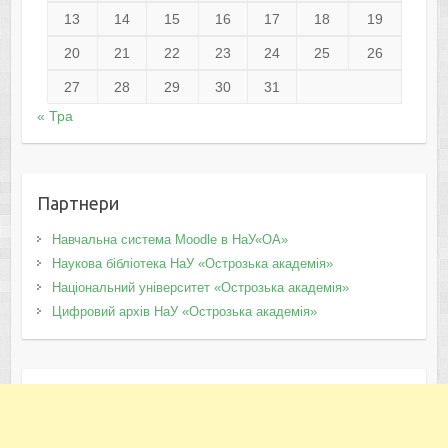
13
14
15
16
17
18
19
20
21
22
23
24
25
26
27
28
29
30
31
« Тра
Партнери
Навчальна система Moodle в НаУ«ОА»
Наукова бібліотека НаУ «Острозька академія»
Національний університет «Острозька академія»
Цифровий архів НаУ «Острозька академія»