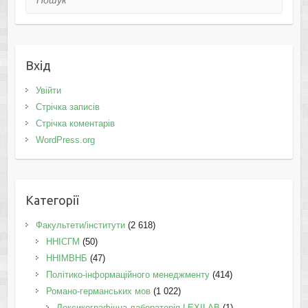
Вхід
Увійти
Стрічка записів
Стрічка коментарів
WordPress.org
Категорії
Факультети/інститути
(2 618)
ННІСГМ
(50)
ННІМВНБ
(47)
Політико-інформаційного менеджменту
(414)
Романо-германських мов
(1 022)
Лексикографічна лабораторія LEXILAB
(1)