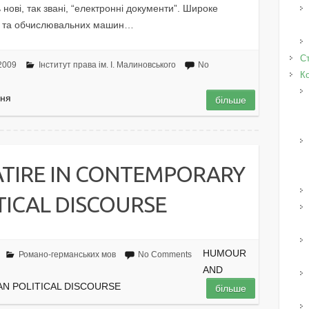
ь нові, так звані, “електронні документи”. Широке
ії та обчислювальних машин…
Ст
2009
Інститут права ім. І. Малиновського
No
К
ння
більше
TIRE IN CONTEMPORARY
TICAL DISCOURSE
HUMOUR
Романо-германських мов
No Comments
AND
AN POLITICAL DISCOURSE
більше