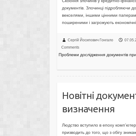
Скоєння злочинів у кредитно-фінансо
документів. Злочинці підробляючи д
векселями, іншими цінними паперами
поширеними і загрожують економічній
Сергій Йосипович Гонгало
07.05.
Comments
Проблеми дослідження документів при 
Новітні докумен
визначення
Людство вступило в епоху комп’ютер
призводить до того, що з обігу зника