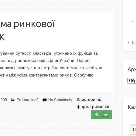
ма ринкової
ПК
Ін
ування сутності кластерів, уточнено їх функції та
ння в агропромисловій сфері України. Перебіг
державі показує, що потрібна системна та всебічна
Арх
син між усіма контрагентами ринків. Особливо
Архі
Кластери як
2009
Економічний
No Comments
Ка
форма ринкової
більше
П