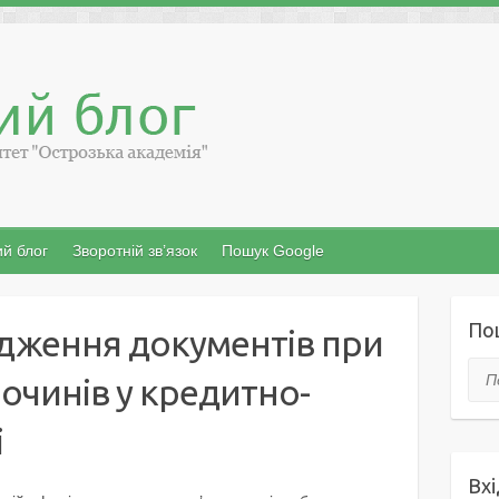
й блог
Зворотній зв’язок
Пошук Google
По
дження документів при
Пош
лочинів у кредитно-
і
Вхі