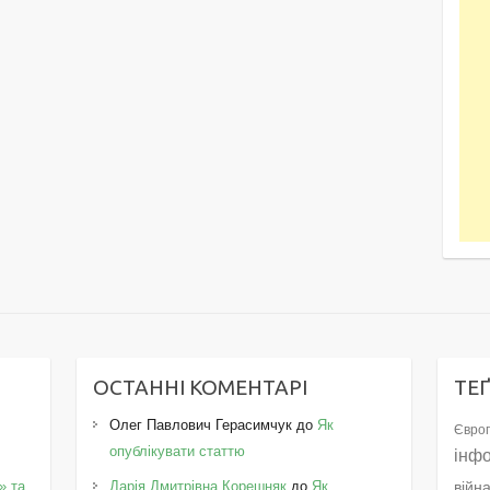
ОСТАННІ КОМЕНТАРІ
ТЕ
Олег Павлович Герасимчук
до
Як
Європ
опублікувати статтю
інф
» та
Дарія Дмитрівна Корешняк
до
Як
війн