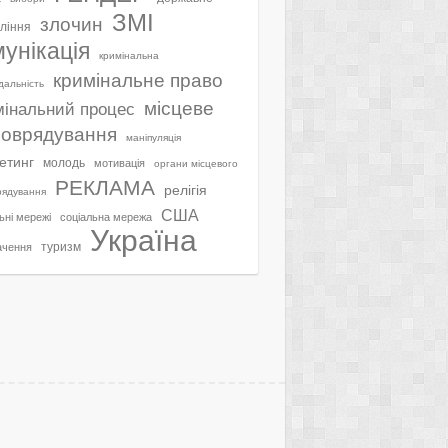
ЗМІ
злочин
ління
мунікація
кримінальна
кримінальне право
ідальність
місцеве
мінальний процес
оврядування
маніпуляція
етинг
молодь
мотивація
органи місцевого
РЕКЛАМА
релігія
рядування
США
ьні мережі
соціальна мережа
Україна
туризм
ачення