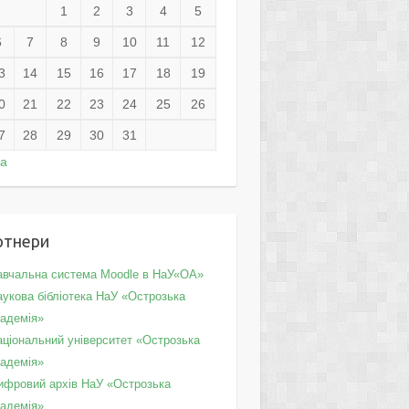
1
2
3
4
5
6
7
8
9
10
11
12
3
14
15
16
17
18
19
0
21
22
23
24
25
26
7
28
29
30
31
ра
ртнери
авчальна система Moodle в НаУ«ОА»
укова бібліотека НаУ «Острозька
кадемія»
аціональний університет «Острозька
кадемія»
ифровий архів НаУ «Острозька
кадемія»