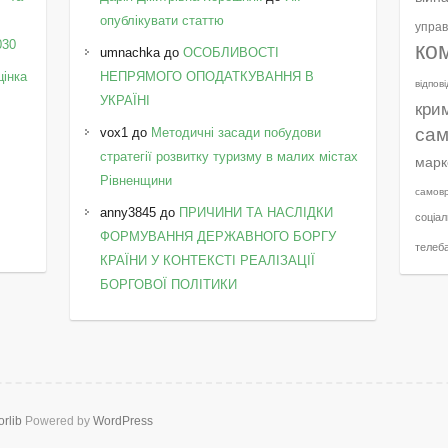
у
опублікувати статтю
управ
030
ко
umnachka
до
ОСОБЛИВОСТІ
цінка
НЕПРЯМОГО ОПОДАТКУВАННЯ В
відпов
УКРАЇНІ
кри
сам
vox1
до
Методичні засади побудови
стратегії розвитку туризму в малих містах
марк
Рівненщини
самов
anny3845
до
ПРИЧИНИ ТА НАСЛІДКИ
соціал
ФОРМУВАННЯ ДЕРЖАВНОГО БОРГУ
телеб
КРАЇНИ У КОНТЕКСТІ РЕАЛІЗАЦІЇ
БОРГОВОЇ ПОЛІТИКИ
orlib
Powered by
WordPress