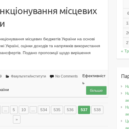
нкціонування місцевих
ни
1
2
нкціонування місцевих бюджетів України на основі
2
мі Україні, оцінки доходів та напрямків використання
« Т
 трансфертів. Подано пропозиції щодо вирішення
Па
Ефективніст
9
Факультети/інститути
No Comments
ь
Н
раїни
більше
На
а
Н
...
5
10
...
534
535
536
537
538
а
»
Ц
а