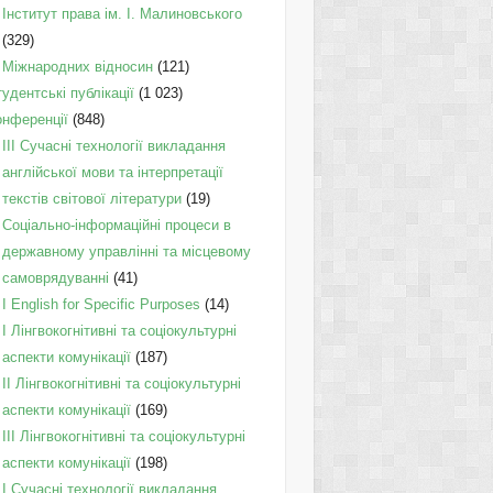
Інститут права ім. І. Малиновського
(329)
Міжнародних відносин
(121)
удентські публікації
(1 023)
онференції
(848)
III Сучасні технології викладання
англійської мови та інтерпретації
текстів світової літератури
(19)
Соціально-інформаційні процеси в
державному управлінні та місцевому
самоврядуванні
(41)
І English for Specific Purposes
(14)
I Лінгвокогнітивні та соціокультурні
аспекти комунікації
(187)
IІ Лінгвокогнітивні та соціокультурні
аспекти комунікації
(169)
IІI Лінгвокогнітивні та соціокультурні
аспекти комунікації
(198)
I Cучасні технології викладання