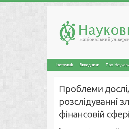
Skip
to
content
Інструкції
Вкладники
Про Наукови
Проблеми дослі
розслідуванні з
фінансовій сфер