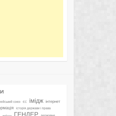
ҐИ
імідж
інтернет
ейський союз
ЄС
ормація
історія держави і права
ГЕНДЕР
а
державне
вибори