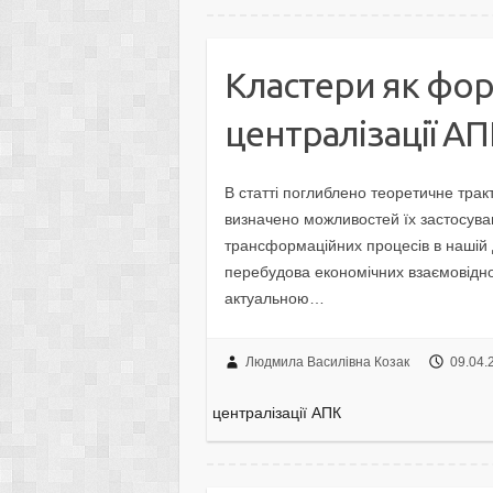
Кластери як фор
централізації А
В статті поглиблено теоретичне тракт
визначено можливостей їх застосува
трансформаційних процесів в нашій 
перебудова економічних взаємовідно
актуальною…
Людмила Василівна Козак
09.04.
централізації АПК