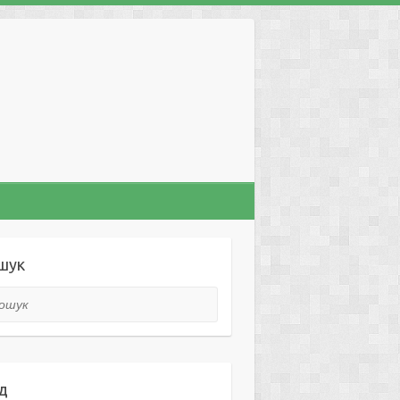
шук
ук
д