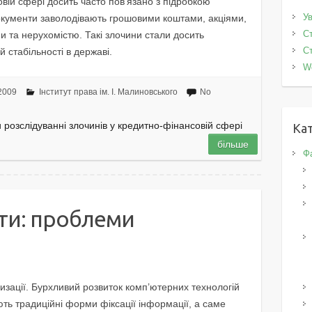
вій сфері досить часто пов’язано з підробкою
Ув
окументи заволодівають грошовими коштами, акціями,
Ст
 та нерухомістю. Такі злочини стали досить
Ст
 стабільності в державі.
W
2009
Інститут права ім. І. Малиновського
No
розслідуванні злочинів у кредитно-фінансовій сфері
Кат
більше
Фа
ти: проблеми
изації. Бурхливий розвиток комп’ютерних технологій
ють традиційні форми фіксації інформації, а саме