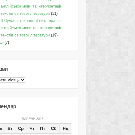
англійської мови та інтерпретації
текстів світової літератури
(31)
II Cучасні технології викладання
англійської мови та інтерпретації
текстів світової літератури
(19)
ші
(7)
іви
ви
лендар
ЛИПЕНЬ 2026
н
Вт
Ср
Чт
Пт
Сб
Нд