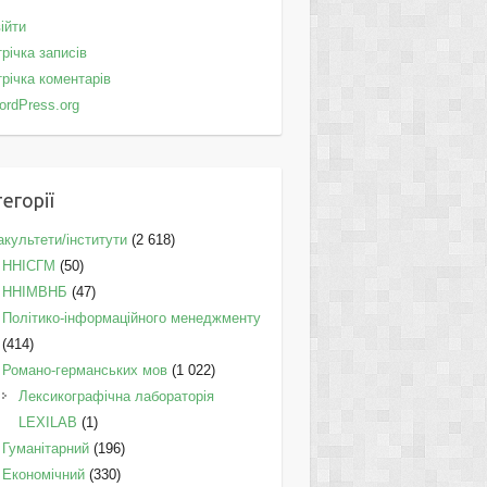
ійти
річка записів
річка коментарів
ordPress.org
егорії
культети/інститути
(2 618)
ННІСГМ
(50)
ННІМВНБ
(47)
Політико-інформаційного менеджменту
(414)
Романо-германських мов
(1 022)
Лексикографічна лабораторія
LEXILAB
(1)
Гуманітарний
(196)
Економічний
(330)