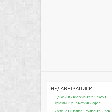
НЕДАВНІ ЗАПИСИ
Відносини Європейського Союзу і
Туреччини у кліматичній сфері
«Зелена ініціатива Саудівської Аравії