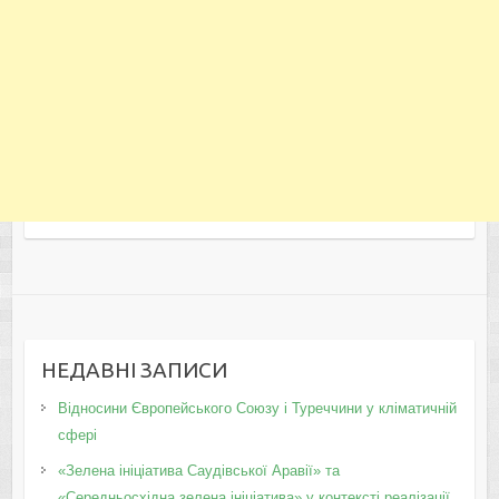
НЕДАВНІ ЗАПИСИ
Відносини Європейського Союзу і Туреччини у кліматичній
сфері
«Зелена ініціатива Саудівської Аравії» та
«Середньосхідна зелена ініціатива» у контексті реалізації