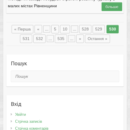
малих містах Рівненщини
більше
« Перша
«
...
5
10
...
528
529
530
531
532
...
535
...
»
Остання »
Пошук
Пошук
Вхід
Увійти
Стрічка записів
Стрічка коментарів