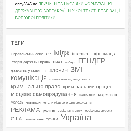
anny3845
до
ПРИЧИНИ ТА НАСЛІДКИ ФОРМУВАННЯ
ДЕРЖАВНОГО БОРГУ КРАЇНИ У КОНТЕКСТІ РЕАЛІЗАЦІЇ
БОРГОВОЇ ПОЛІТИКИ
ТЕҐИ
імідж
інформація
інтернет
Європейський союз
ЄС
ГЕНДЕР
війна
історія держави і права
вибори
ЗМІ
злочин
державне управління
комунікація
кримінальна відповідальність
кримінальне право
кримінальний процес
місцеве самоврядування
маркетинг
маніпуляція
молодь
мотивація
органи місцевого самоврядування
РЕКЛАМА
релігія
соціальні мережі
соціальна мережа
Україна
США
туризм
телебачення