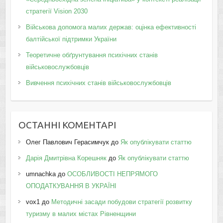
стратегії Vision 2030
Військова допомога малих держав: оцінка ефективності
балтійської підтримки України
Теоретичне обґрунтування психічних станів
військовослужбовців
Вивчення психічних станів військовослужбовців
ОСТАННІ КОМЕНТАРІ
Олег Павлович Герасимчук
до
Як опублікувати статтю
Дарія Дмитрівна Корешняк
до
Як опублікувати статтю
umnachka
до
ОСОБЛИВОСТІ НЕПРЯМОГО
ОПОДАТКУВАННЯ В УКРАЇНІ
vox1
до
Методичні засади побудови стратегії розвитку
туризму в малих містах Рівненщини