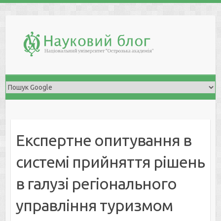
Skip
to
content
Експертне опитування в
системі прийняття рішень
в галузі регіонального
управління туризмом