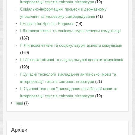
інтерпретації текстів світової літератури
(19)
Соціально-інформаційні процеси в державному
управлінні та місцевому самоврядуванні
(41)
І English for Specific Purposes
(14)
I Лінгвокогнітивні та соціокультурні аспекти комунікації
(187)
IІ Лінгвокогнітивні та соціокультурні аспекти комунікації
(169)
IІI Лінгвокогнітивні та соціокультурні аспекти комунікації
(198)
I Cучасні технології викладання англійської мови та
інтерпретації текстів світової літератури
(31)
II Cучасні технології викладання англійської мови та
інтерпретації текстів світової літератури
(19)
Інші
(7)
Архіви