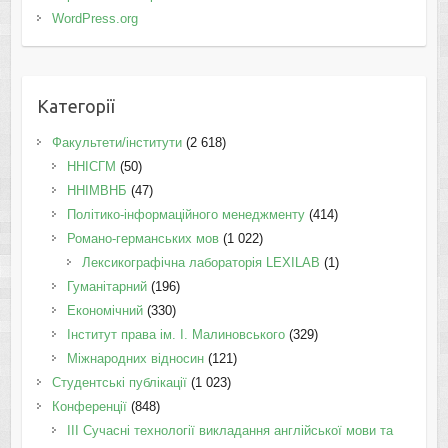
WordPress.org
Категорії
Факультети/інститути
(2 618)
ННІСГМ
(50)
ННІМВНБ
(47)
Політико-інформаційного менеджменту
(414)
Романо-германських мов
(1 022)
Лексикографічна лабораторія LEXILAB
(1)
Гуманітарний
(196)
Економічний
(330)
Інститут права ім. І. Малиновського
(329)
Міжнародних відносин
(121)
Студентські публікації
(1 023)
Конференції
(848)
III Сучасні технології викладання англійської мови та