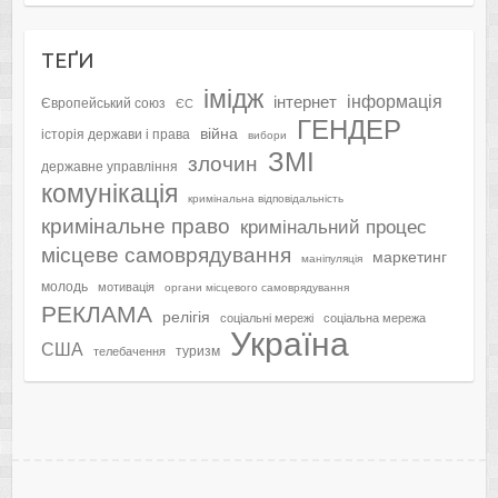
ТЕҐИ
імідж
інформація
інтернет
Європейський союз
ЄС
ГЕНДЕР
війна
історія держави і права
вибори
ЗМІ
злочин
державне управління
комунікація
кримінальна відповідальність
кримінальне право
кримінальний процес
місцеве самоврядування
маркетинг
маніпуляція
молодь
мотивація
органи місцевого самоврядування
РЕКЛАМА
релігія
соціальні мережі
соціальна мережа
Україна
США
туризм
телебачення