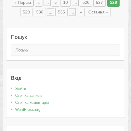
« Перша
«
...
5
10
...
526
527
528
529
530
...
535
...
»
Остання »
Пошук
Пошук
Вхід
Увійти
Стрічка записів
Стрічка коментарів
WordPress.org