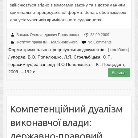
здійснюється згідно з вимогами закону та з дотриманням
кримінально-процесуальної форми. Вона є обов’язковою
для усіх учасників кримінального судочинства.
Василь Олександрович Попелюшко
28.09.2009
Інститут права ім. І. Малиновського
No Comments
Форми кримінально-процесуальних документів : [ посібник]
/ упоряд. В.О. Попелюшко, Л.Я. Стрельбіцька, О.П.
Герасимчук; за заг. ред. В.О.Попелюшка. – К.: Прецедент,
2009. – 192 с.
більше
Компетенційний дуалізм
виконавчої влади:
державно-правовий