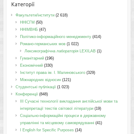
Категорії
Факультети/інститути
(2 618)
ННІСГМ
(50)
ННІМВНБ
(47)
Політико-інформаційного менеджменту
(414)
Романо-германських мов
(1 022)
Лексикографічна лабораторія LEXILAB
(1)
Гуманітарний
(196)
Економічний
(330)
Інститут права ім. І. Малиновського
(329)
Міжнародних відносин
(121)
Студентські публікації
(1 023)
Конференції
(848)
III Сучасні технології викладання англійської мови та
інтерпретації текстів світової літератури
(19)
Соціально-інформаційні процеси в державному
управлінні та місцевому самоврядуванні
(41)
І English for Specific Purposes
(14)