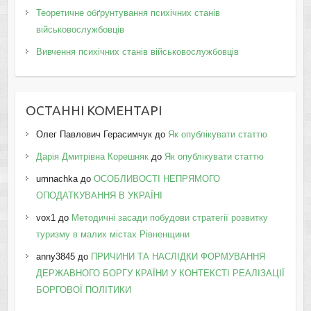
Теоретичне обґрунтування психічних станів
військовослужбовців
Вивчення психічних станів військовослужбовців
ОСТАННІ КОМЕНТАРІ
Олег Павлович Герасимчук
до
Як опублікувати статтю
Дарія Дмитрівна Корешняк
до
Як опублікувати статтю
umnachka
до
ОСОБЛИВОСТІ НЕПРЯМОГО
ОПОДАТКУВАННЯ В УКРАЇНІ
vox1
до
Методичні засади побудови стратегії розвитку
туризму в малих містах Рівненщини
anny3845
до
ПРИЧИНИ ТА НАСЛІДКИ ФОРМУВАННЯ
ДЕРЖАВНОГО БОРГУ КРАЇНИ У КОНТЕКСТІ РЕАЛІЗАЦІЇ
БОРГОВОЇ ПОЛІТИКИ