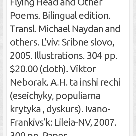
Flying Head and Other
Poems. Bilingual edition.
Transl. Michael Naydan and
others. L’viv: Sribne slovo,
2005. Illustrations. 304 pp.
$20.00 (cloth). Viktor
Neborak. A.H. ta inshi rechi
(eseichyky, populiarna
krytyka , dyskurs). Ivano-
Frankivs’k: Lileia-NV, 2007.
300 pp. Paper.