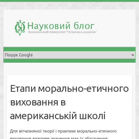
Skip
to
content
Етапи морально-етичного
виховання в
американській школі
Для вітчизняної теорії і практики морально-етичного
виховання важливе значення має їх збагачення