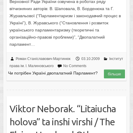
Верховної Ради України озвучена в роботах ряду
вітчизняних авторів: В. Шаповала, В. Борденюка та Г.
Журавльової (“Парламентаризм і законодавчий процес в
Україні”), В. Журавського (“Становлення і розвиток
українського парламентаризму (теоретичні та
організаційно-правові проблеми)”, “Двопалатний
парламент…
Роман Станіславович Мартинюк
03.10.2009
Інститут
права ім. І. Малиновського
No Comments
Чи потрібен Україні двопалатний Парламент?
більше
Viktor Neborak. “Litaiucha
holova” ta inshi virshi / The