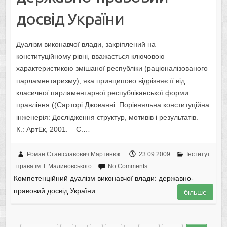
досвід України
Дуалізм виконавчої влади, закріплений на
конституційному рівні, вважається ключовою
характеристикою змішаної республіки (раціоналізованого
парламентаризму), яка принципово відрізняє її від
класичної парламентарної республіканської форми
правління ((Сарторі Джованні. Порівняльна конституційна
інженерія: Дослідження структур, мотивів і результатів. –
К.: АртЕк, 2001. – С.…
Роман Станіславович Мартинюк
23.09.2009
Інститут
права ім. І. Малиновського
No Comments
Компетенційний дуалізм виконавчої влади: державно-
правовий досвід України
більше