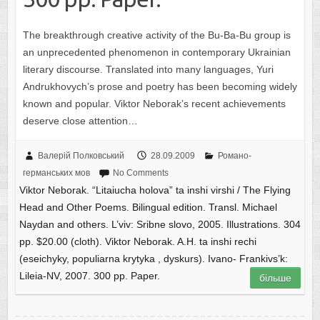
The breakthrough creative activity of the Bu-Ba-Bu group is
an unprecedented phenomenon in contemporary Ukrainian
literary discourse. Translated into many languages, Yuri
Andrukhovych’s prose and poetry has been becoming widely
known and popular. Viktor Neborak’s recent achievements
deserve close attention…
Валерій Полковський
28.09.2009
Романо-
германських мов
No Comments
Viktor Neborak. “Litaiucha holova” ta inshi virshi / The Flying
Head and Other Poems. Bilingual edition. Transl. Michael
Naydan and others. L’viv: Sribne slovo, 2005. Illustrations. 304
pp. $20.00 (cloth). Viktor Neborak. A.H. ta inshi rechi
(eseichyky, populiarna krytyka , dyskurs). Ivano- Frankivs’k:
Lileia-NV, 2007. 300 pp. Paper.
більше