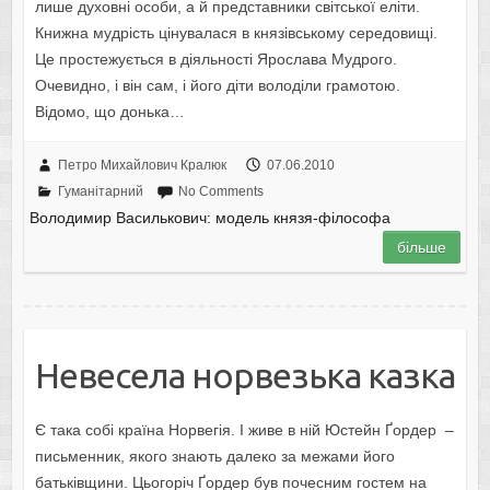
лише духовні особи, а й представники світської еліти.
Книжна мудрість цінувалася в князівському середовищі.
Це простежується в діяльності Ярослава Мудрого.
Очевидно, і він сам, і його діти володіли грамотою.
Відомо, що донька…
Петро Михайлович Кралюк
07.06.2010
Гуманітарний
No Comments
Володимир Василькович: модель князя-філософа
більше
Невесела норвезька казка
Є така собі країна Норвегія. І живе в ній Юстейн Ґордер –
письменник, якого знають далеко за межами його
батьківщини. Цьогоріч Ґордер був почесним гостем на