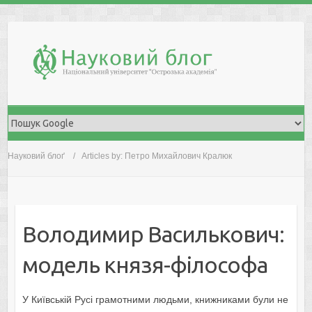
Skip
to
content
Науковий блоґ
Articles by: Петро Михайлович Кралюк
Володимир Василькович:
модель князя-філософа
У Київській Русі грамотними людьми, книжниками були не