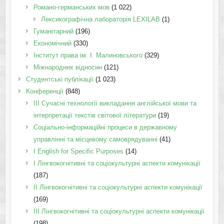
Романо-германських мов
(1 022)
Лексикографічна лабораторія LEXILAB
(1)
Гуманітарний
(196)
Економічний
(330)
Інститут права ім. І. Малиновського
(329)
Міжнародних відносин
(121)
Студентські публікації
(1 023)
Конференції
(848)
III Сучасні технології викладання англійської мови та
інтерпретації текстів світової літератури
(19)
Соціально-інформаційні процеси в державному
управлінні та місцевому самоврядуванні
(41)
І English for Specific Purposes
(14)
I Лінгвокогнітивні та соціокультурні аспекти комунікації
(187)
IІ Лінгвокогнітивні та соціокультурні аспекти комунікації
(169)
IІI Лінгвокогнітивні та соціокультурні аспекти комунікації
(198)