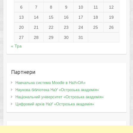
6
7
8
9
10
11
12
13
14
15
16
17
18
19
20
21
22
23
24
25
26
27
28
29
30
31
« Тра
Партнери
Навчальна система Moodle в НаУ«ОА»
Наукова бібліотека НаУ «Острозька академія»
Національний університет «Острозька академія»
Цифровий архів НаУ «Острозька академія»