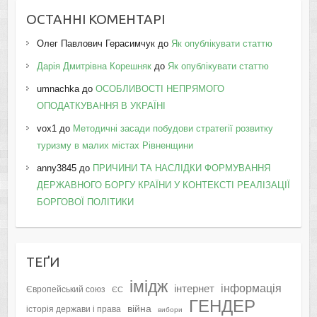
ОСТАННІ КОМЕНТАРІ
Олег Павлович Герасимчук
до
Як опублікувати статтю
Дарія Дмитрівна Корешняк
до
Як опублікувати статтю
umnachka
до
ОСОБЛИВОСТІ НЕПРЯМОГО
ОПОДАТКУВАННЯ В УКРАЇНІ
vox1
до
Методичні засади побудови стратегії розвитку
туризму в малих містах Рівненщини
anny3845
до
ПРИЧИНИ ТА НАСЛІДКИ ФОРМУВАННЯ
ДЕРЖАВНОГО БОРГУ КРАЇНИ У КОНТЕКСТІ РЕАЛІЗАЦІЇ
БОРГОВОЇ ПОЛІТИКИ
ТЕҐИ
імідж
інформація
інтернет
Європейський союз
ЄС
ГЕНДЕР
війна
історія держави і права
вибори