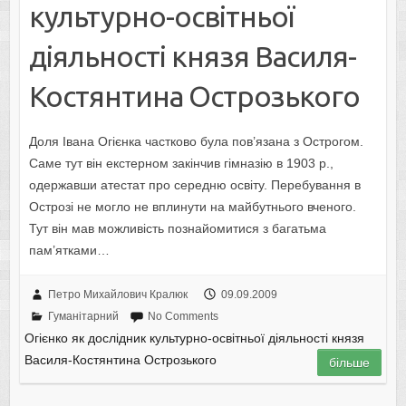
культурно-освітньої
діяльності князя Василя-
Костянтина Острозького
Доля Івана Огієнка частково була пов’язана з Острогом.
Саме тут він екстерном закінчив гімназію в 1903 р.,
одержавши атестат про середню освіту. Перебування в
Острозі не могло не вплинути на майбутнього вченого.
Тут він мав можливість познайомитися з багатьма
пам’ятками…
Петро Михайлович Кралюк
09.09.2009
Гуманітарний
No Comments
Огієнко як дослідник культурно-освітньої діяльності князя
Василя-Костянтина Острозького
більше