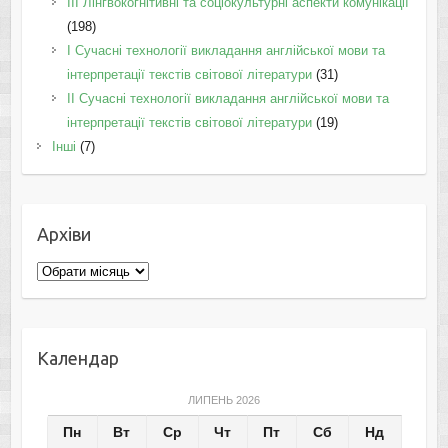
IІI Лінгвокогнітивні та соціокультурні аспекти комунікації
(198)
I Cучасні технології викладання англійської мови та
інтерпретації текстів світової літератури
(31)
II Cучасні технології викладання англійської мови та
інтерпретації текстів світової літератури
(19)
Інші
(7)
Архіви
Архіви
Календар
ЛИПЕНЬ 2026
Пн
Вт
Ср
Чт
Пт
Сб
Нд