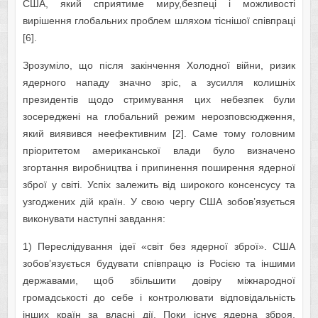
США, який сприятиме миру,безпеці і можливості
вирішення глобальних проблем шляхом тіснішої співпраці
[6].
Зрозуміло, що після закінчення Холодної війни, ризик
ядерного нападу значно зріс, а зусилля колишніх
президентів щодо стримування цих небезпек були
зосереджені на глобальний режим нерозповсюдження,
який виявився неефективним [2]. Саме тому головним
пріоритетом американської влади було визначено
згортання виробництва і припинення поширення ядерної
зброї у світі. Успіх залежить від широкого консенсусу та
узгоджених дій країн. У свою чергу США зобов’язується
виконувати наступні завдання:
1) Переслідування ідеї «світ без ядерної зброї». США
зобов’язується будувати співпрацю із Росією та іншими
державами, щоб збільшити довіру міжнародної
громадськості до себе і контролювати відповідальність
інших країн за власні дії. Поки існує ядерна зброя,