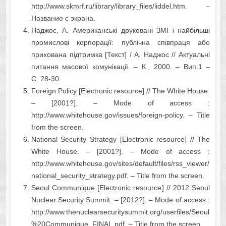
http://www.skmrf.ru/library/library_files/liddel.htm. –
Название с экрана.
Наджос, А. Американські друковані ЗМІ і найбільші
промислові корпорації: публічна співпраця або
прихована підтримка [Текст] / А. Наджос // Актуальні
питання масової комунікації. – К., 2000. – Вип.1 –
С. 28-30.
Foreign Policy [Electronic resource] // The White House.
– [2001?]. – Mode of access :
http://www.whitehouse.gov/issues/foreign-policy. – Title
from the screen.
National Security Strategy [Electronic resource] // The
White House. – [2001?]. – Mode of access :
http://www.whitehouse.gov/sites/default/files/rss_viewer/
national_security_strategy.pdf. – Title from the screen.
Seoul Communiquе [Electronic resource] // 2012 Seoul
Nuclear Security Summit. – [2012?]. – Mode of access :
http://www.thenuclearsecuritysummit.org/userfiles/Seoul
%20Communique_FINAL.pdf. – Title from the screen.