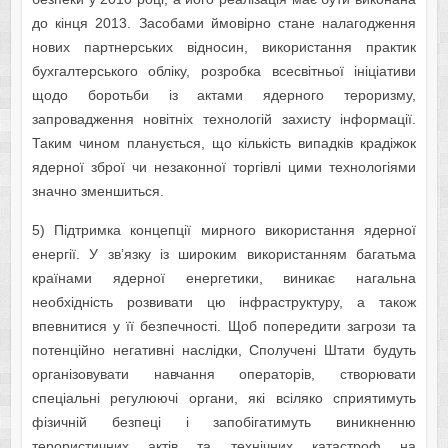
до кінця 2013. Засобами ймовірно стане налагодження
нових партнерських відносин, використання практик
бухгалтерського обліку, розробка всесвітньої ініціативи
щодо боротьби із актами ядерного тероризму,
запровадження новітніх технологій захисту інформації.
Таким чином планується, що кількість випадків крадіжок
ядерної зброї чи незаконної торгівлі цими технологіями
значно зменшиться.
5) Підтримка концепції мирного використання ядерної
енергії. У зв’язку із широким використанням багатьма
країнами ядерної енергетики, виникає нагальна
необхідність розвивати цю інфраструктуру, а також
впевнитися у її безпечності. Щоб попередити загрози та
потенційно негативні наслідки, Сполучені Штати будуть
організовувати навчання операторів, створювати
спеціальні регулюючі органи, які всіляко сприятимуть
фізичній безпеці і запобігатимуть виникненню
терористичних актів та технічних катастроф на