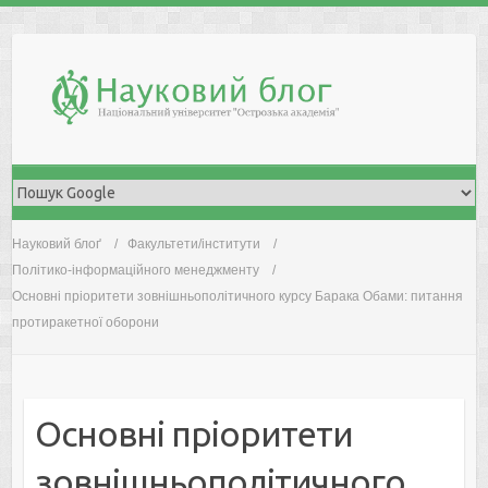
Skip
to
content
Науковий блоґ
Факультети/інститути
Політико-інформаційного менеджменту
Основні пріоритети зовнішньополітичного курсу Барака Обами: питання
протиракетної оборони
Основні пріоритети
зовнішньополітичного