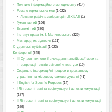
Політико-інформаційного менеджменту
(414)
Романо-германських мов
(1 022)
Лексикографічна лабораторія LEXILAB
(1)
Гуманітарний
(196)
Економічний
(330)
Інститут права ім. І. Малиновського
(329)
Міжнародних відносин
(121)
Студентські публікації
(1 023)
Конференції
(848)
III Сучасні технології викладання англійської мови та
інтерпретації текстів світової літератури
(19)
Соціально-інформаційні процеси в державному
управлінні та місцевому самоврядуванні
(41)
І English for Specific Purposes
(14)
I Лінгвокогнітивні та соціокультурні аспекти комунікації
(187)
IІ Лінгвокогнітивні та соціокультурні аспекти комунікації
(169)