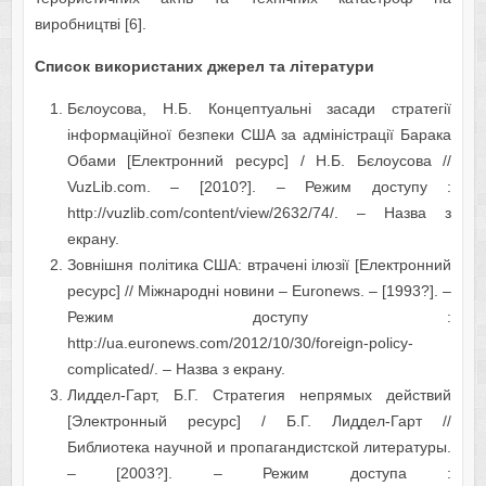
виробництві [6].
Список використаних джерел та літератури
Бєлоусова, Н.Б. Концептуальні засади стратегії
інформаційної безпеки США за адміністрації Барака
Обами [Електронний ресурс] / Н.Б. Бєлоусова //
VuzLib.com. – [2010?]. – Режим доступу :
http://vuzlib.com/content/view/2632/74/. – Назва з
екрану.
Зовнішня політика США: втрачені ілюзії [Електронний
ресурс] // Міжнародні новини – Еuronews. – [1993?]. –
Режим доступу :
http://ua.euronews.com/2012/10/30/foreign-policy-
complicated/. – Назва з екрану.
Лиддел-Гарт, Б.Г. Стратегия непрямых действий
[Электронный ресурс] / Б.Г. Лиддел-Гарт //
Библиотека научной и пропагандистской литературы.
– [2003?]. – Режим доступа :