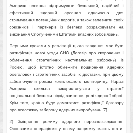
Америка повинна підтримувати безпечний, надійний і
ефективний ядерний арсенал одночасно для
стримування потенційних ворогів, а також запевнити своїх
союзників і партнерів із безпеки розраховувати на
виконання Сполученими Штатами власних зобов’язань.
Першими кроками у реалізації цього завдання має бути
ратифікація нової угоди СНО (Договір про скорочення і
обмеження стратегічних наступальних озброєнь) із
Росією, щоб істотно обмежити поширення ядерних
боєголовок і стратегічних засобів їх доставки, при цьому
забезпечуючи режим комплексного моніторингу. Наразі
Америка схильна використовувати у стратегії
національної безпеки підхід зниження ролі ядерної зброї.
Крім того, країна буде домагатися ратифікації Договору
про всеосяжну заборону ядерних випробувань [7].
2) Зміцнення режиму ядерного нерозповсюдження.
Основними операціями у цьому напрямку мають стати: