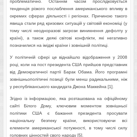
проблематично. Останнім часом прослідковується
тенденція різкого послаблення американського впливу в
окремих сферах діяльності і регіонах. Причиною такого
явища стали ряд кризових ситуацій у світовій економіці (у
тому числі неодноразові загрози виникнення дефолту у
країні), а також деякі світові конфлікти, які негативно
позначилися на іміджі країни і зовнішній політиці.
У політичній сфері це віднайшло відображення у 2008
році, коли на пост президента США прийшов представник
від Демократичної партії Барак Обама. Його програмні
зовнішньополітичні позиції були менш радикальними, ніж
у республіканського кандидата Джона Маккейна [1].
Згідно із інформацією, яка розташована на офіційному
сайті Білого Дому, ключовим моментом зовнішньої
політики США є бажання президента просувати
національну безпеку країни, використовуючи всі
елементи американської потужності, в тому числі силу
головних цінностей свого народу [5].