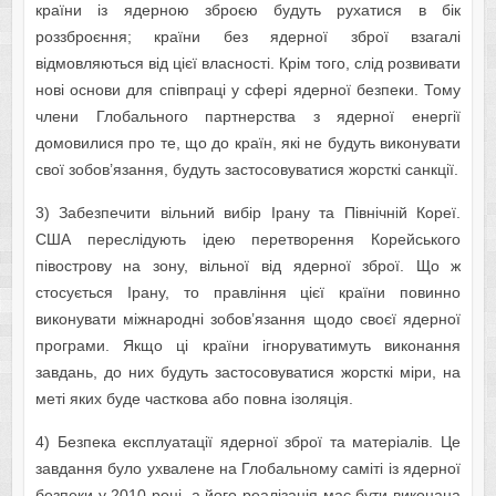
країни із ядерною зброєю будуть рухатися в бік
роззброєння; країни без ядерної зброї взагалі
відмовляються від цієї власності. Крім того, слід розвивати
нові основи для співпраці у сфері ядерної безпеки. Тому
члени Глобального партнерства з ядерної енергії
домовилися про те, що до країн, які не будуть виконувати
свої зобов’язання, будуть застосовуватися жорсткі санкції.
3) Забезпечити вільний вибір Ірану та Північній Кореї.
США переслідують ідею перетворення Корейського
півострову на зону, вільної від ядерної зброї. Що ж
стосується Ірану, то правління цієї країни повинно
виконувати міжнародні зобов’язання щодо своєї ядерної
програми. Якщо ці країни ігноруватимуть виконання
завдань, до них будуть застосовуватися жорсткі міри, на
меті яких буде часткова або повна ізоляція.
4) Безпека експлуатації ядерної зброї та матеріалів. Це
завдання було ухвалене на Глобальному саміті із ядерної
безпеки у 2010 році, а його реалізація має бути виконана