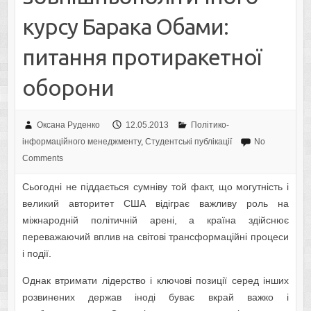
курсу Барака Обами:
питання протиракетної
оборони
Оксана Руденко
12.05.2013
Політико-
інформаційного менеджменту
,
Студентські публікації
No
Comments
Сьогодні не піддається сумніву той факт, що могутність і
великий авторитет США відіграє важливу роль на
міжнародній політичній арені, а країна здійснює
переважаючий вплив на світові трансформаційні процеси
і події.
Однак втримати лідерство і ключові позиції серед інших
розвинених держав іноді буває вкрай важко і