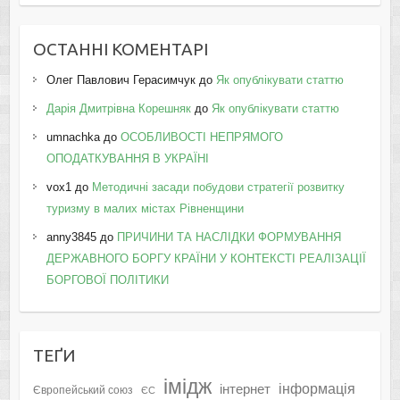
ОСТАННІ КОМЕНТАРІ
Олег Павлович Герасимчук
до
Як опублікувати статтю
Дарія Дмитрівна Корешняк
до
Як опублікувати статтю
umnachka
до
ОСОБЛИВОСТІ НЕПРЯМОГО
ОПОДАТКУВАННЯ В УКРАЇНІ
vox1
до
Методичні засади побудови стратегії розвитку
туризму в малих містах Рівненщини
anny3845
до
ПРИЧИНИ ТА НАСЛІДКИ ФОРМУВАННЯ
ДЕРЖАВНОГО БОРГУ КРАЇНИ У КОНТЕКСТІ РЕАЛІЗАЦІЇ
БОРГОВОЇ ПОЛІТИКИ
ТЕҐИ
імідж
інформація
інтернет
Європейський союз
ЄС