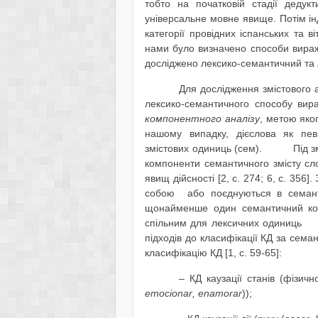
тобто на початковій стадії дедук
універсальне мовне явище. Потім інд
категорії провідних іспанських та 
нами було визначено способи вираже
досліджено лексико-семантичний та 
Для дослідження змістового а
лексико-семантичного способу вир
компонентного аналізу
, метою я
нашому випадку, дієслова як пев
змістових одиниць (сем). Під змі
компоненти семантичного змісту сл
явищ дійсності [2, с. 274; 6, с. 356
собою або поєднуються в семанти
щонайменше один семантичний ком
спільним для лексичних одиниць у
підходів
до
класифікації КД за сема
класифікацію КД [1, с. 59-65]:
– КД каузації станів (фізичн
emocionar
,
enamorar
));