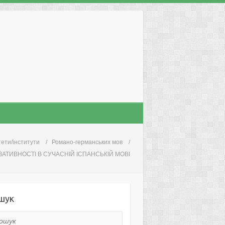
ети/інститути
Романо-германських мов
ТИВНОСТІ В СУЧАСНІЙ ІСПАНСЬКІЙ МОВІ
шук
ук