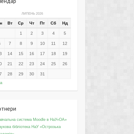
лендар
ЛИПЕНЬ 2026
н
Вт
Ср
Чт
Пт
Сб
Нд
1
2
3
4
5
6
7
8
9
10
11
12
3
14
15
16
17
18
19
0
21
22
23
24
25
26
7
28
29
30
31
ра
ртнери
авчальна система Moodle в НаУ«ОА»
укова бібліотека НаУ «Острозька
кадемія»