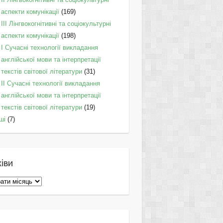
аспекти комунікації
(169)
IІI Лінгвокогнітивні та соціокультурні
аспекти комунікації
(198)
I Cучасні технології викладання
англійської мови та інтерпретації
текстів світової літератури
(31)
II Cучасні технології викладання
англійської мови та інтерпретації
текстів світової літератури
(19)
ші
(7)
іви
ви