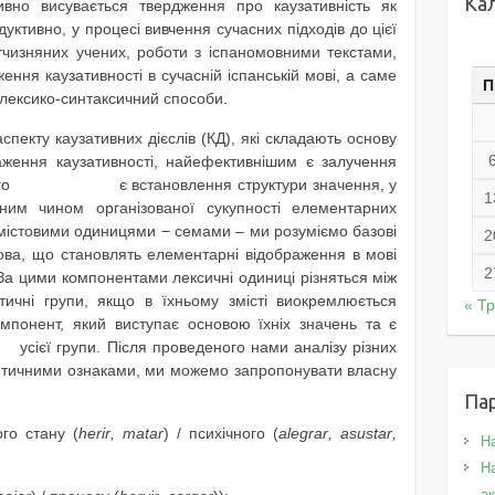
Ка
тивно висувається твердження про каузативність як
уктивно, у процесі вивчення сучасних підходів до цієї
вітчизняних учених, роботи з іспаномовними текстами,
ння каузативності в сучасній іспанській мові, а саме
П
лексико-синтаксичний способи.
спекту каузативних дієслів (КД), які складають основу
аження каузативності, найефективнішим є залучення
кого є встановлення структури значення, у
1
ним чином організованої сукупності елементарних
стовими одиницями − семами – ми розуміємо базові
2
ова, що становлять елементарні відображення в мові
2
]. За цими компонентами лексичні одиниці різняться між
чні групи, якщо в їхньому змісті виокремлюється
« Т
понент, який виступає основою їхніх значень та є
сієї групи. Після проведеного нами аналізу різних
нтичними ознаками, ми можемо запропонувати власну
Па
ого стану (
herir
,
matar
) / психічного (
alegrar
,
asustar
,
Н
На
а