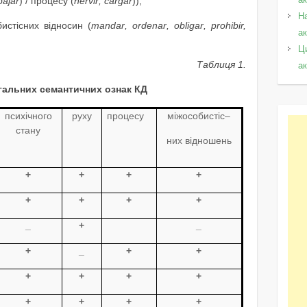
bajar
) / процесу (
hervir
,
cargar
));
Н
истісних відносин (
mandar
,
ordenar
,
obligar
,
prohibir,
а
Ц
Таблиця 1.
а
гальних семантичних ознак КД
психічного
руху
процесу
міжособистіс
–
стану
них відношень
+
+
+
+
+
+
+
+
_
+
_
+
_
+
+
+
+
+
+
+
+
+
+