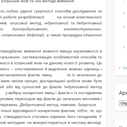
іспанській мові та їхні методи вивчення.
ють собою єдиної сукупності способів дослідження та
шої роботи розроблялася на основі комплексного
омів:
описовий
метод,
індуктивний
та
дедуктивний
го
,
дистрибутивного
,
контекстуального
,
з
словникових дефініцій
, а також
процедура
кількісних
передбачає вивчення мовного явища каузативності в
 узагальнення, систематизацію особливостей способів та
ності в іспанській мові на даному етапі її розвитку. Це
Ін
 якого − спостереження й виділення мовних одиниць і
а − встановлення фактів, явищ та їх залучення до
. Таким чином процес дослідницької роботи може бути
ей або від сутностей до фактів.
Індуктивний
метод
Арх
ає у вибірці конкретних явищ і фактів з їх послідовним
ереходом від фактів до загальних висновків і
Архі
стережень.
Дедуктивний
метод, навпаки, базується
їхньої відповідності конкретним фактам, тобто, те, що
у, стверджується стосовно окремих його складників. У
аукові методики не використовуються в чистому вигляді,