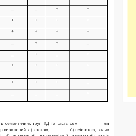
_
_
+
+
+
+
+
+
+
+
+
+
_
+
+
_
_
+
_
+
+
+
+
+
+
+
+
_
_
_
_
+
ять семантичних груп КД та шість сем,
які
ор виражений: а) істотою,
б)
неістотою; вплив
й, б) дистантний, психологічний, розумовий; намір