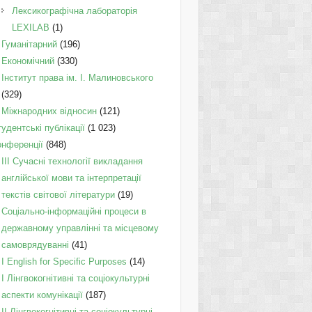
Лексикографічна лабораторія
LEXILAB
(1)
Гуманітарний
(196)
Економічний
(330)
Інститут права ім. І. Малиновського
(329)
Міжнародних відносин
(121)
удентські публікації
(1 023)
онференції
(848)
III Сучасні технології викладання
англійської мови та інтерпретації
текстів світової літератури
(19)
Соціально-інформаційні процеси в
державному управлінні та місцевому
самоврядуванні
(41)
І English for Specific Purposes
(14)
I Лінгвокогнітивні та соціокультурні
аспекти комунікації
(187)
IІ Лінгвокогнітивні та соціокультурні