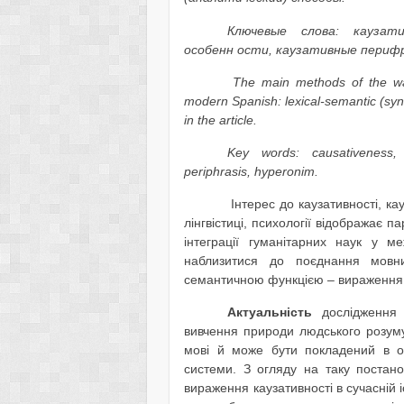
Ключевые слова: каузат
особенн ости, каузативные периф
The main methods of the way
modern Spanish: lexical-semantic (synt
in the article.
Key words: causativeness, 
periphrasis, hyperonim.
Інтерес до каузативності, кау
лінгвістиці, психології відображає п
інтеграції гуманітарних наук у 
наблизитися до поєднання мовних
семантичною функцією – вираження 
Актуальність
дослідження 
вивчення природи людського розуму,
мові й може бути покладений в о
системи. З огляду на таку постан
вираження каузативності в сучасній 