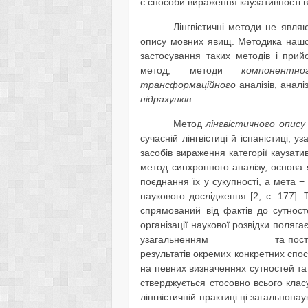
є способи вираження каузативності в 
Лінгвістичні методи не явля
опису мовних явищ. Методика на
застосування таких методів і прий
метод, методи
компонентно
трансформаційного
аналізів, аналі
підрахунків.
Метод
лінгвістичного опису
сучасній лінгвістиці й іспаністиці,
засобів вираження категорії каузатив
метод синхронного аналізу, основа
поєднання їх у сукупності, а мет
наукового дослідження [2, с. 177]
спрямований від фактів до сутност
організації наукової розвідки поляг
узагальненням та поступовим п
результатів окремих конкретних спо
на певних визначеннях сутностей та 
стверджується стосовно всього клас
лінгвістичній практиці ці загальнон