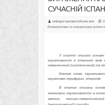
СУЧАСНІЙ ІСПА
кафедра індоєвропейських мов
1
Лінгвокогнітивні та соціокультурні аспекти 
У статті описано основні 
каузативності в іспанській мові 
семантичний (синтетичний) та лек
Ключові слова: каузативніс
каузативні перифрази, гіперонім.
В статье описаны основ
категории каузативности в испан
именно, лексико-семантически
(аналитический) способы.