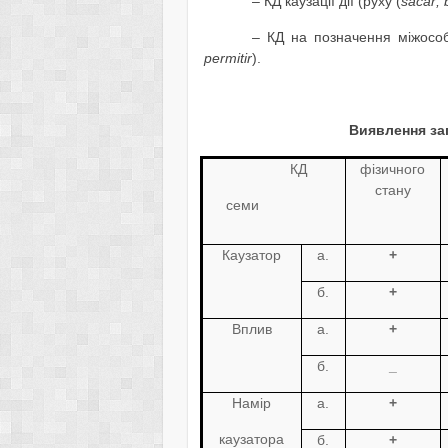
– КД каузації дії (руху (
sacar
,
– КД на позначення міжособ
permitir
).
Виявлення за
КД
фізичного
стану
семи
Каузатор
a.
+
б
.
+
Вплив
а
.
+
б
.
_
Намір
а
.
+
каузатора
б
.
+