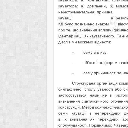
каузатора: а) довільний, б) мимов
неінструментальна; причина
каузації
а) резул
КД було позначено знаком “+”, відсутн
про те, що значення впливу (фізично
ідентифікації як каузативного. Так
дієслів ми можемо віднести:
–
сему впливу;
–
об’єктність (спрямованіс
–
сему причинності та нас
Структурана організація комп
синтаксичної сполучуваності або с
застосовується нами не в чисто
визначення синтаксичного оточення
конструкцій. Метод
контекстуальног
семи каузації в неперехідних ді
в їх вживання як перехідних, або
сполучуваності. Порівняймо:
Pasear