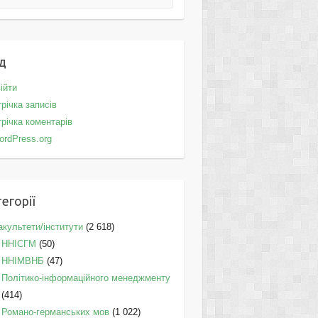
д
ійти
річка записів
річка коментарів
ordPress.org
егорії
культети/інститути
(2 618)
ННІСГМ
(50)
ННІМВНБ
(47)
Політико-інформаційного менеджменту
(414)
Романо-германських мов
(1 022)