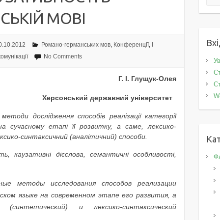
НСЬКІЙ МОВІ
Вхі
0.10.2012
Романо-германських мов
,
Конференції
,
I
комунікації
No Comments
Ув
Ст
Г. І. Глущук-Олея
Ст
W
Херсонський державний університет
методи дослідження способів реалізації категорії
на сучасному етапі її розвитку, а саме, лексико-
сико-синтаксичний (аналітичний) способи.
Кат
ть, каузативні дієслова, семантичні особливості,
Фа
ные методы исследования способов реализации
ском языке на современном этапе его развития, а
й (синтетический) и лексико-синтаксический