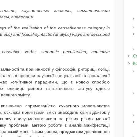
ивность, каузативные глаголы, семантические
разы, гипероним.
s of the realization of the causativeness category in
hetic) and lexical-syntactic (analytic) ways are described
causative verbs, semantic peculiarities, causative
Ст
К
зальності та причинності у філософії, риториці, логіці,
аралельні процеси наукової спеціалізації та зростаючої
межах когнітивної парадигми, що є новою спробою
 одиниць різного лінгвістичного статусу однією
певного змісту.
визначено спрямованістю сучасного мовознавства
 оскільки поняттєвий зміст знаходить свій відбиток у
снову опису мовних явищ на різних рівнях мовної
овку проблеми,
метою
роботи є аналіз маніфестації
іспанській мові. Таким чином,
предметом
дослідження