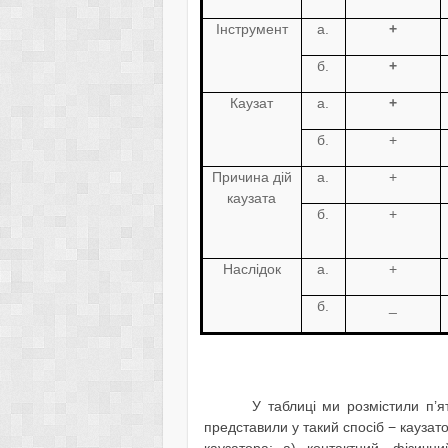
Інструмент
а
.
+
б
.
+
Каузат
а
.
+
б
.
+
Причина дій
а
.
+
каузата
б
.
+
Наслідок
а
.
+
б
.
_
У таблиці ми розмістили п’
представили у такий спосіб − каузат
каузатора: а) контактний, фізични