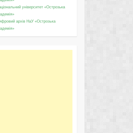
аціональний університет «Острозька
кадемія»
ифровий архів НаУ «Острозька
кадемія»