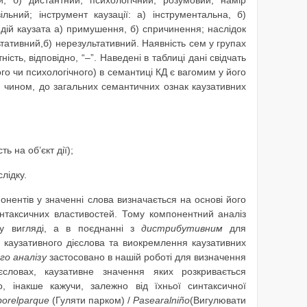
ільний; інструмент каузації: а) інструментальна, б)
дій каузата а) примушення, б) спричинення; наслідок
ьтативний,
б) нерезультативний. Наявність сем у групах
ість, відповідно, “–”. Наведені в таблиці дані свідчать
го чи психологічного) в семантиці КД є вагомим у його
им чином, до загальних семантичних ознак каузативних
ть на об’єкт дії);
лідку.
онентів у значенні слова визначається на основі його
интаксичних властивостей. Тому компонентний аналіз
му вигляді, а в поєднанні з
дистрибутивним
для
 каузативного дієслова та виокремлення каузативних
о аналізу
застосовано в нашій роботі для визначення
єсловах, каузативне значення яких розкривається
, інакше кажучи, залежно від їхньої синтаксичної
por
el
parque
(Гуляти парком) /
Pasear
al
ni
ñ
o
(Вигулювати