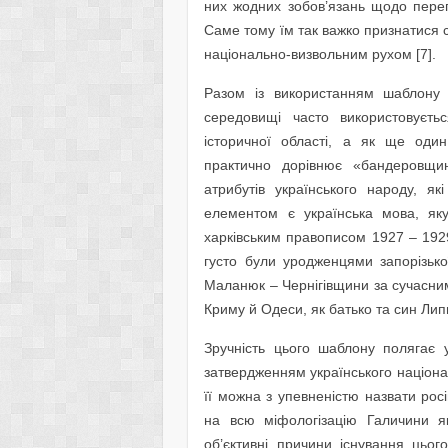
них жодних зобов’язань щодо перегл
Саме тому їм так важко признатися
національно-визвольним рухом [7].
Разом із використанням шаблону 
середовищі часто використовуєть
історичної області, а як ще оди
практично дорівнює «бандеровщині
атрибутів українського народу, я
елементом є українська мова, як
харківським правописом 1927 – 1929
густо були уродженцями запорізьк
Маланюк – Чернігівщини за сучасни
Криму й Одеси, як батько та син Лип
Зручність цього шаблону полягає у
затвердженням українського націонал
її можна з упевненістю назвати ро
на всю міфологізацію Галичини як
об’єктивні причини існування цьо