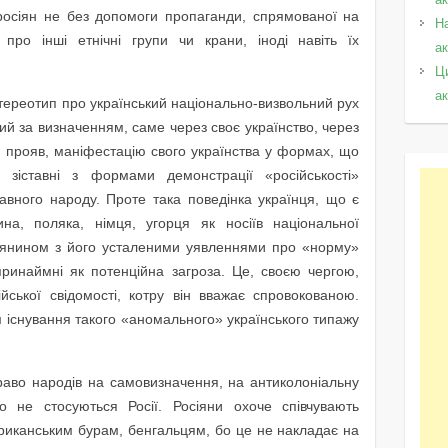
х росіян не без допомоги пропаганди, спрямованої на
Н
 про інші етнічні групи чи крани, іноді навіть їх
а
Ц
а
тереотип про український національно-визвольний рух
й за визначенням, саме через своє українство, через
й прояв, маніфестацію свого українства у формах, що
зіставні з формами демонстрації «російськості»
вного народу. Проте така поведінка українця, що є
ина, поляка, німця, угорця як носіїв національної
сіянином з його усталеними уявленнями про «норму»
 принаймні як потенційна загроза. Це, своєю чергою,
ійської свідомості, котру він вважає спровокованою.
снування такого «аномального» українського типажу
право народів на самовизначення, на антиколоніальну
о не стосуються Росії. Росіяни охоче співчувають
иканським бурам, бенгальцям, бо це не накладає на