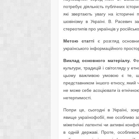
потребує діяльність публічних істори
які звертають увагу на історичні 
шовінізму в Україні. В. Расевич з
стереотипів про українців у російськ
Метою статті
є розгляд основних
українського інформаційного просто
Виклад основного матеріалу.
Фе
культури, традицій і світогляду у е
цьому важливою умовою є те, що
представником іншого етносу, який ч
не може себе асоціювати із етнічною
нетерпимості.
Попри це, сьогодні в Україні, зок
явище українофобії, яке особливо заг
міжетнічні латентні чи активні конфл
в одній державі. Проте, особливо