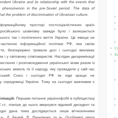
ndent Ukraine and its relationship with the events that
is phenomenon in the pre-Soviet period. The data of
at the problem of discrimination of Ukrainian culture.
ормаційному просторі постсоціалістичних країн
 російського шовінізму завжди було і залишається
льного так і політичного життя України. Це явище не
частиною інформаційної політики РФ, яка своїм
Ст
тя, безперервно тривала досі і сьогодні викликає
К
к і у світовому співтоваристві. Наслідки дискримінації
ористання і розповсюдження української мови разом із
нських земель та її народу, яку провадили у свій час
дянський Союз і сьогодні РФ як ніде краще не
у середовищі України. Тому на сьогодні важливим є
блікацій.
Першим питання українофобії в публіцистиці
ст., пізніше до нього звернувся відомий дисидент та
одні дана тема досліджується лише вітчизняними
ь, Л. Белей, В. Даниленко та ін. Особливої уваги