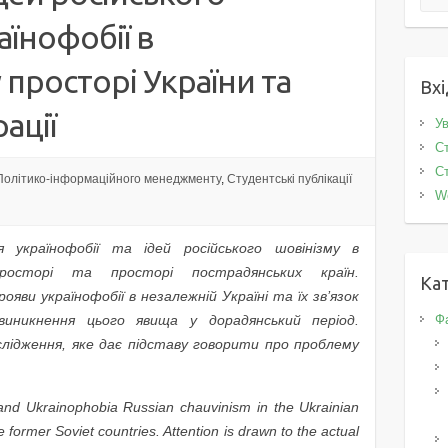
аїнофобії в
просторі України та
Вхі
ації
Ув
Ст
Ст
Політико-інформаційного менеджменту
,
Студентські публікації
W
 українофобії та ідей російського шовінізму в
просторі та просторі пострадянських країн.
Кат
яви українофобії в незалежній Україні та їх зв’язок
виникнення цього явища у дорадянський період.
Фа
слідження, яке дає підставу говорити про проблему
and Ukrainophobia Russian chauvinism in the Ukrainian
 former Soviet countries. Attention is drawn to the actual