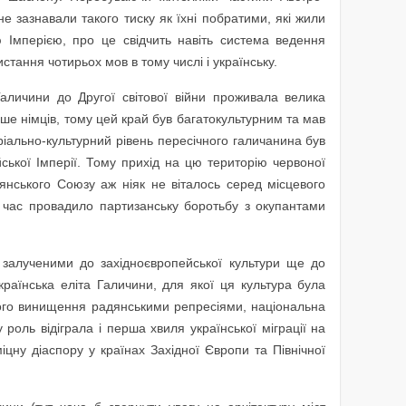
 не зазнавали такого тиску як їхні побратими, які жили
ою Імперією, про це свідчить навіть система ведення
стання чотирьох мов в тому числі і українську.
аличини до Другої світової війни проживала велика
енше німців, тому цей край був багатокультурним та мав
еріально-культурний рівень пересічного галичанина був
ської Імперії. Тому прихід на цю територію червоної
янського Союзу аж ніяк не віталось серед місцевого
 час провадило партизанську боротьбу з окупантами
 залученими до західноєвропейської культури ще до
українська еліта Галичини, для якої ця культура була
ого винищення радянськими репресіями, національна
 роль відіграла і перша хвиля української міграції на
іцну діаспору у країнах Західної Європи та Північної