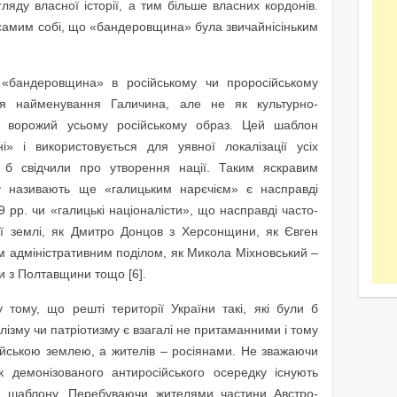
яду власної історії, а тим більше власних кордонів.
 самим собі, що «бандеровщина» була звичайнісіньким
«бандеровщина» в російському чи проросійському
ся найменування Галичина, але не як культурно-
н ворожий усьому російському образ. Цей шаблон
» і використовується для уявної локалізації усіх
кі б свідчили про утворення нації. Таким яскравим
у називають ще «галицьким нарєчієм» є насправді
 рр. чи «галицькі націоналісти», що насправді часто-
ої землі, як Дмитро Донцов з Херсонщини, як Євген
м адміністративним поділом, як Микола Міхновський –
и з Полтавщини тощо [6].
 тому, що решті території України такі, які були б
ізму чи патріотизму є взагалі не притаманними і тому
сійською землею, а жителів – росіянами. Не зважаючи
 демонізованого антиросійського осередку існують
го шаблону. Перебуваючи жителями частини Австро-