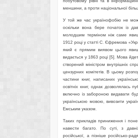
побутовому рівні та в інформаційн
меншини, а проти національної більш
У той же час українофобію не мо
оскільки вона бере початок із дав
молодшим терміном ніж саме явище
1912 році у статті С. Єфремова «Укр
який є прямим виявом цього явищ
видається у 1863 році [5]. Мова йд
створений міністром внутрішніх спр
цензурних комітетів. В цьому розп
частини книг, написаних українськ
освітніх книг, однак дозволялась п
включно із забороною видавати будь
українською мовою, вивозити украї
Емським указом.
Таких прикладів приниження і поне
навести багато. По суті, з давніх
російської, а пізніше російсько-р