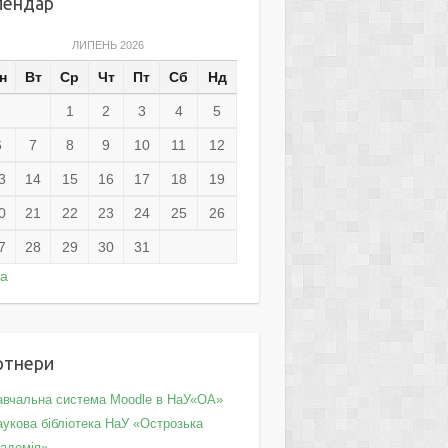
лендар
ЛИПЕНЬ 2026
н
Вт
Ср
Чт
Пт
Сб
Нд
1
2
3
4
5
6
7
8
9
10
11
12
3
14
15
16
17
18
19
0
21
22
23
24
25
26
7
28
29
30
31
ра
ртнери
авчальна система Moodle в НаУ«ОА»
укова бібліотека НаУ «Острозька
кадемія»