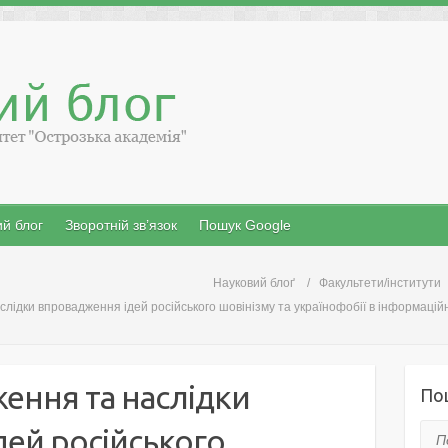
й блог
Зворотній зв’язок
Пошук Google
Науковий блоґ
Факультети/інститути
ідки впровадження ідей російського шовінізму та українофобії в інформаційн
ення та наслідки
По
ей російського
Пош