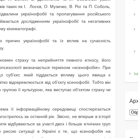
ків таких як І. Лосєв, О. Музичко, В. Рог та П. Соболь,
підвалини українофобії та пропагування російського
аймається дослідженням українофобії та негативних
ому кінематографі.
 причин українофобії та їх вплив на сучасність
ру.
номен страху та неприйняття певного етносу, його
тнопсихології визначається терміном «ксенофобія». При
Ін
 суб’єкт, який піддається впливу цього явища є
ітко відокремлюється від об’єкту ксенофобії. Тобто він
 групою її культурою, яка виступає об’єктом страху чи
Арх
рема її інформаційному середовищі спостерігається
Архі
острилось за останній рік. Звісно, не вперше в історії
ікти відбуваються за участі двох і більше етнічних груп
ю рисою ситуації в Україні є те, що ксенофобія на