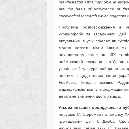
manifestation Ukrainophobia in indepe
are the basis of occurrence of th
sociological research which suggests th
Проблема розповсюдження в інф
українофобії та засадничих ідей
актуальним в усіх сферах як суспі
можна назвати нічим іншим як 
походженням сягає ще ХІХ століт
неймовірний резонанс як в Україні та
української культури, заборони вик
політикою щодо різних частин украї
Російська Імперія, пізніше Ра
віддзеркалюються в інформаційном
детальне вивчення цього явища.
Аналіз останніх досліджень та пу
порушив С. Єфремов на початку ХХ 
громадський діяч І. Дзюба. Сьог
науковцями серед яких О. Бакалец