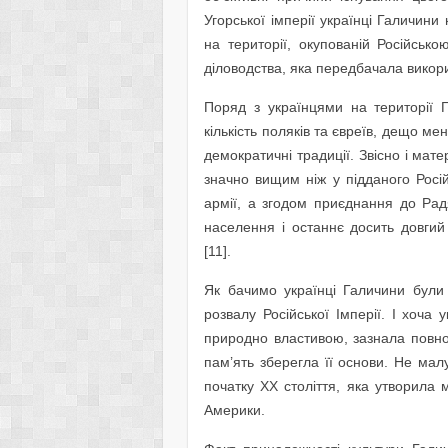
Угорської імперії українці Галичини
на території, окупованій Російськ
діловодства, яка передбачала викори
Поряд з українцями на території Г
кількість поляків та євреїв, дещо м
демократичні традиції. Звісно і мат
значно вищим ніж у підданого Росій
армії, а згодом приєднання до Рад
населення і останнє досить довгий
[11].
Як бачимо українці Галичини були
розвалу Російської Імперії. І хоча 
природно властивою, зазнала повн
пам’ять зберегла її основи. Не малу
початку ХХ століття, яка утворила м
Америки.