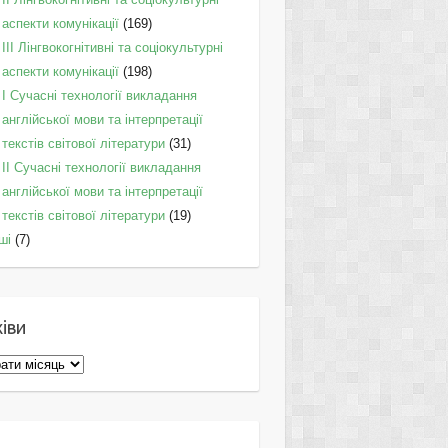
аспекти комунікації
(169)
IІI Лінгвокогнітивні та соціокультурні
аспекти комунікації
(198)
I Cучасні технології викладання
англійської мови та інтерпретації
текстів світової літератури
(31)
II Cучасні технології викладання
англійської мови та інтерпретації
текстів світової літератури
(19)
ші
(7)
іви
ви