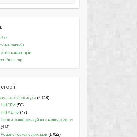
д
ійти
річка записів
річка коментарів
ordPress.org
егорії
культети/інститути
(2 618)
ННІСГМ
(50)
ННІМВНБ
(47)
Політико-інформаційного менеджменту
(414)
Романо-германських мов
(1 022)