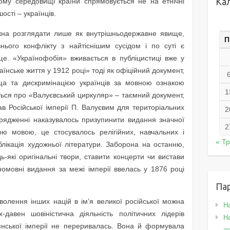
Ка
ому середовищі країни спрямовується не на етнічні
ості – українців.
жна розглядати лише як внутрішньодержавне явище,
П
нього конфлікту з найтіснішим сусідом і по суті є
. «Українофобія» вживається в публіцистиці вже у
аїнське життя у 1912 році» тоді як офіційний документ,
а та дискримінацією українців за мовною ознакою
1
еться про «Валуєвський циркуляр» – таємний документ,
ав Російської імперії П. Валуєвим для територіальних
2
орядженні наказувалось призупинити видання значної
2
ою мовою, це стосувалось релігійних, навчальних і
« Т
ублікація художньої літератури. Заборона на останню,
-які оригінальні твори, ставити концерти чи вистави
номовні видання за межі імперії ввелась у 1876 році
Па
волення інших націй в ім’я великої російської можна
Н
-давен шовіністична діяльність політичних лідерів
На
адянської імперії не переривалась. Вона й формувала
а