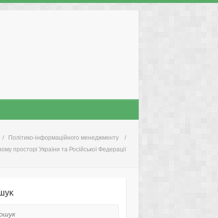
Політико-інформаційного менеджменту
ому просторі України та Російської Федерації
шук
ук