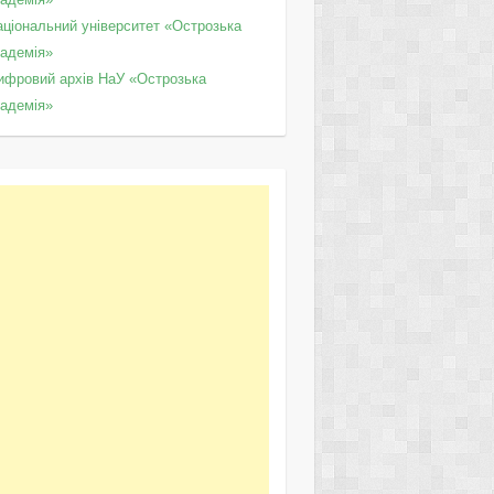
аціональний університет «Острозька
кадемія»
ифровий архів НаУ «Острозька
кадемія»