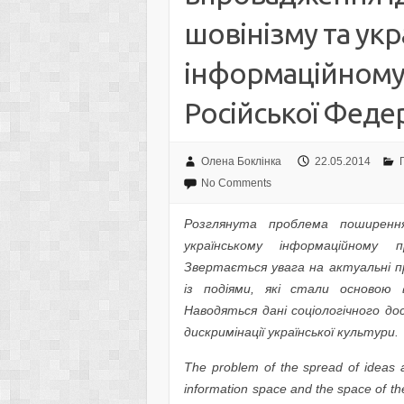
шовінізму та укр
інформаційному 
Російської Федер
Олена Боклінка
22.05.2014
No Comments
Розглянута проблема поширення
українському інформаційному 
Звертається увага на актуальні про
із подіями, які стали основою 
Наводяться дані соціологічного до
дискримінації української культури.
The problem of the spread of ideas 
information space and the space of the