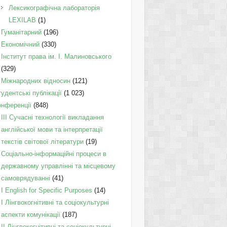
Лексикографічна лабораторія
LEXILAB
(1)
Гуманітарний
(196)
Економічний
(330)
Інститут права ім. І. Малиновського
(329)
Міжнародних відносин
(121)
удентські публікації
(1 023)
онференції
(848)
III Сучасні технології викладання
англійської мови та інтерпретації
текстів світової літератури
(19)
Соціально-інформаційні процеси в
державному управлінні та місцевому
самоврядуванні
(41)
І English for Specific Purposes
(14)
I Лінгвокогнітивні та соціокультурні
аспекти комунікації
(187)
IІ Лінгвокогнітивні та соціокультурні