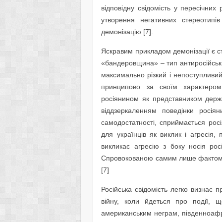
відповідну свідомість у пересічни
утворення негативних стереотипів
демонізацію [7].
Яскравим прикладом демонізації є с
«бандеровщина» – тип антиросійськи
максимально різкий і непоступливи
принципово за своїм характером 
росіянином як представником держа
віддзеркаленням поведінки росіян
самодостатності, сприймається ро
для українців як виклик і агресія,
викликає агресію з боку носія рос
Спровокованою самим лише фактом і
[7]
Російська свідомість легко визнає 
війну, коли йдеться про події, щ
американським неграм, південноафр