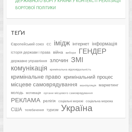
ДЕРЖАВНОГО БОРГУ КРАЇНИ У КОНТЕКСТІ РЕАЛІЗАЦІЇ
БОРГОВОЇ ПОЛІТИКИ
ТЕҐИ
імідж
інформація
інтернет
Європейський союз
ЄС
ГЕНДЕР
війна
історія держави і права
вибори
ЗМІ
злочин
державне управління
комунікація
кримінальна відповідальність
кримінальне право
кримінальний процес
місцеве самоврядування
маркетинг
маніпуляція
молодь
мотивація
органи місцевого самоврядування
РЕКЛАМА
релігія
соціальні мережі
соціальна мережа
Україна
США
туризм
телебачення