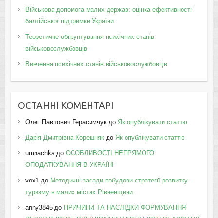
Військова допомога малих держав: оцінка ефективності
балтійської підтримки України
Теоретичне обґрунтування психічних станів
військовослужбовців
Вивчення психічних станів військовослужбовців
ОСТАННІ КОМЕНТАРІ
Олег Павлович Герасимчук
до
Як опублікувати статтю
Дарія Дмитрівна Корешняк
до
Як опублікувати статтю
umnachka
до
ОСОБЛИВОСТІ НЕПРЯМОГО
ОПОДАТКУВАННЯ В УКРАЇНІ
vox1
до
Методичні засади побудови стратегії розвитку
туризму в малих містах Рівненщини
anny3845
до
ПРИЧИНИ ТА НАСЛІДКИ ФОРМУВАННЯ