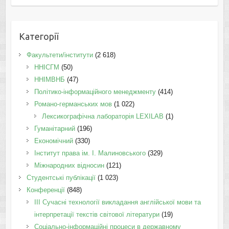
Категорії
Факультети/інститути
(2 618)
ННІСГМ
(50)
ННІМВНБ
(47)
Політико-інформаційного менеджменту
(414)
Романо-германських мов
(1 022)
Лексикографічна лабораторія LEXILAB
(1)
Гуманітарний
(196)
Економічний
(330)
Інститут права ім. І. Малиновського
(329)
Міжнародних відносин
(121)
Студентські публікації
(1 023)
Конференції
(848)
III Сучасні технології викладання англійської мови та
інтерпретації текстів світової літератури
(19)
Соціально-інформаційні процеси в державному