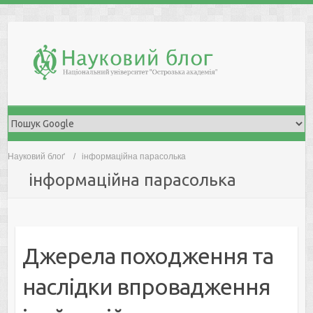
Skip
to
content
Науковий блоґ
інформаційна парасолька
інформаційна парасолька
Джерела походження та
наслідки впровадження