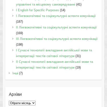
управлінні та місцевому самоврядуванні
(41)
І English for Specific Purposes
(14)
I Лінгвокогнітивні та соціокультурні аспекти комунікації
(187)
IІ Лінгвокогнітивні та соціокультурні аспекти комунікації
(169)
IІI Лінгвокогнітивні та соціокультурні аспекти комунікації
(198)
I Cучасні технології викладання англійської мови та
інтерпретації текстів світової літератури
(31)
II Cучасні технології викладання англійської мови та
інтерпретації текстів світової літератури
(19)
Інші
(7)
Архіви
Архіви