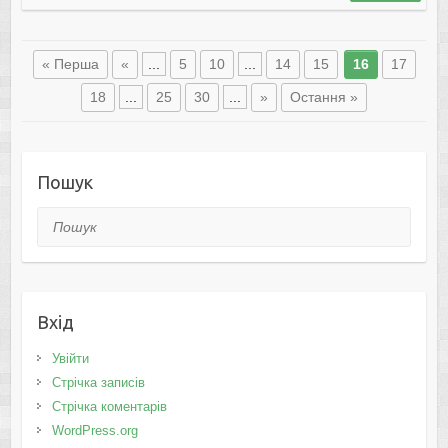
« Перша
«
...
5
10
...
14
15
16
17
18
...
25
30
...
»
Остання »
Пошук
Пошук
Вхід
Увійти
Стрічка записів
Стрічка коментарів
WordPress.org