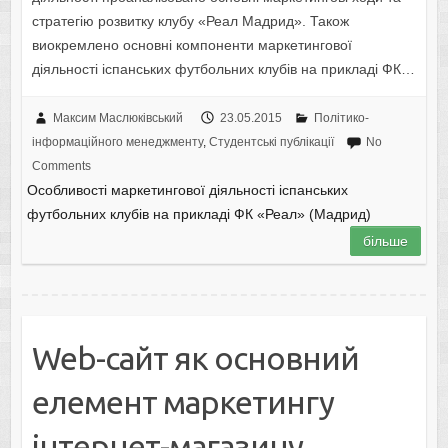
стратегію розвитку клубу «Реал Мадрид». Також
виокремлено основні компоненти маркетингової
діяльності іспанських футбольних клубів на прикладі ФК…
Максим Маслюківський
23.05.2015
Політико-
інформаційного менеджменту
,
Студентські публікації
No
Comments
Особливості маркетингової діяльності іспанських
футбольних клубів на прикладі ФК «Реал» (Мадрид)
більше
Web-сайт як основний
елемент маркетингу
інтернет-магазину