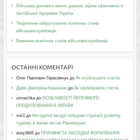
Військова допомога малих держав: оцінка ефективності
балтійської підтримки України
Теоретичне обґрунтування психічних станів
військовослужбовців
Вивчення психічних станів військовослужбовців
ОСТАННІ КОМЕНТАРІ
Олег Павлович Герасимчук
до
Як опублікувати статтю
Дарія Дмитрівна Корешняк
до
Як опублікувати статтю
umnachka
до
ОСОБЛИВОСТІ НЕПРЯМОГО
ОПОДАТКУВАННЯ В УКРАЇНІ
vox1
до
Методичні засади побудови стратегії розвитку
туризму в малих містах Рівненщини
anny3845
до
ПРИЧИНИ ТА НАСЛІДКИ ФОРМУВАННЯ