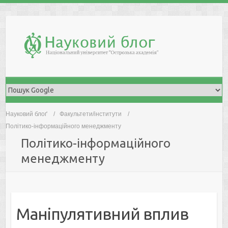
Skip
to
content
Науковий блоґ
Факультети/інститути
Політико-інформаційного менеджменту
Політико-інформаційного
менеджменту
Мaніпулятивний вплив