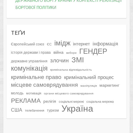
ДЕРЖАВНОГО БОРГУ КРАЇНИ У КОНТЕКСТІ РЕАЛІЗАЦІЇ
БОРГОВОЇ ПОЛІТИКИ
ТЕҐИ
імідж
інформація
інтернет
Європейський союз
ЄС
ГЕНДЕР
війна
історія держави і права
вибори
ЗМІ
злочин
державне управління
комунікація
кримінальна відповідальність
кримінальне право
кримінальний процес
місцеве самоврядування
маркетинг
маніпуляція
молодь
мотивація
органи місцевого самоврядування
РЕКЛАМА
релігія
соціальні мережі
соціальна мережа
Україна
США
туризм
телебачення