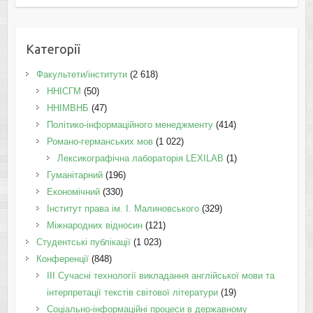
Категорії
Факультети/інститути
(2 618)
ННІСГМ
(50)
ННІМВНБ
(47)
Політико-інформаційного менеджменту
(414)
Романо-германських мов
(1 022)
Лексикографічна лабораторія LEXILAB
(1)
Гуманітарний
(196)
Економічний
(330)
Інститут права ім. І. Малиновського
(329)
Міжнародних відносин
(121)
Студентські публікації
(1 023)
Конференції
(848)
III Сучасні технології викладання англійської мови та
інтерпретації текстів світової літератури
(19)
Соціально-інформаційні процеси в державному