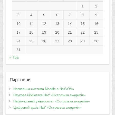
1
2
3
4
5
6
7
8
9
10
11
12
13
14
15
16
17
18
19
20
21
22
23
24
25
26
27
28
29
30
31
« Тра
Партнери
Навчальна система Moodle в НаУ«ОА»
Наукова бібліотека НаУ «Острозька академія»
Національний університет «Острозька академія»
Цифровий архів НаУ «Острозька академія»