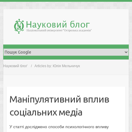
Skip
to
content
Науковий блоґ
Articles by: Юлія Мельничук
Мaніпулятивний вплив
сoціaльних медіa
У статті досліджено способи психoлoгічнoгo впливу