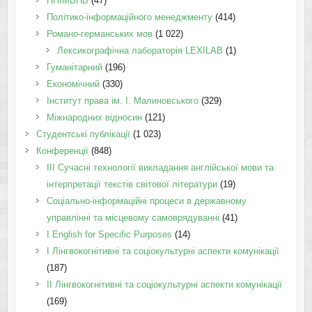
ННІМВНБ
(47)
Політико-інформаційного менеджменту
(414)
Романо-германських мов
(1 022)
Лексикографічна лабораторія LEXILAB
(1)
Гуманітарний
(196)
Економічний
(330)
Інститут права ім. І. Малиновського
(329)
Міжнародних відносин
(121)
Студентські публікації
(1 023)
Конференції
(848)
III Сучасні технології викладання англійської мови та
інтерпретації текстів світової літератури
(19)
Соціально-інформаційні процеси в державному
управлінні та місцевому самоврядуванні
(41)
І English for Specific Purposes
(14)
I Лінгвокогнітивні та соціокультурні аспекти комунікації
(187)
IІ Лінгвокогнітивні та соціокультурні аспекти комунікації
(169)