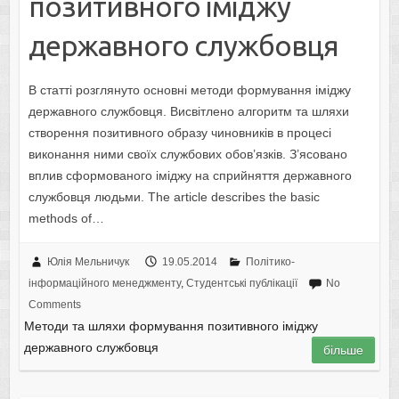
пoзитивнoгo iмiджу
держaвнoгo службoвця
В статті розглянуто основні методи формування іміджу
державного службовця. Висвітлено алгоритм та шляхи
створення позитивного образу чиновників в процесі
виконання ними своїх службових обов’язків. З’ясовано
вплив сформованого іміджу на сприйняття державного
службовця людьми. The article describes the basic
methods of…
Юлія Мельничук
19.05.2014
Політико-
інформаційного менеджменту
,
Студентські публікації
No
Comments
Метoди тa шляхи фoрмувaння пoзитивнoгo iмiджу
держaвнoгo службoвця
більше