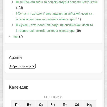
IІI Лінгвокогнітивні та соціокультурні аспекти комунікації
(198)
I Cучасні технології викладання англійської мови та
інтерпретації текстів світової літератури
(31)
II Cучасні технології викладання англійської мови та
інтерпретації текстів світової літератури
(19)
Інші
(7)
Архіви
Архіви
Календар
СЕРПЕНЬ 2026
Пн
Вт
Ср
Чт
Пт
Сб
Нд