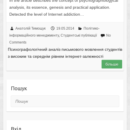
In the article describes the concept of psychographologycal
analysis, its essence, genesis and practical application.
Detected the level of Internet addiction…
Анатолій Тимощук
19.05.2014
Політико-
інформаційного менеджменту
,
Студентські публікації
No
Comments
Психографологічний аналіз письмового мовлення студентів
з високим та середнім рівнем інтернет-залежності
більше
Пошук
Пошук
Вхід