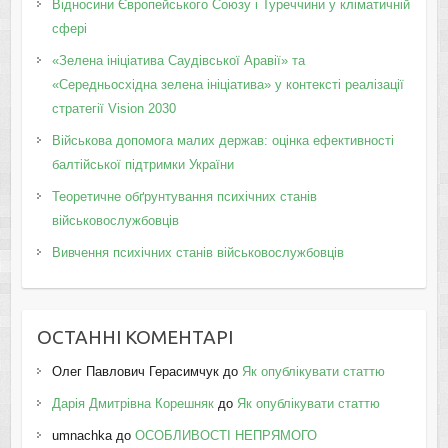
Відносини Європейського Союзу і Туреччини у кліматичній
сфері
«Зелена ініціатива Саудівської Аравії» та
«Середньосхідна зелена ініціатива» у контексті реалізації
стратегії Vision 2030
Військова допомога малих держав: оцінка ефективності
балтійської підтримки України
Теоретичне обґрунтування психічних станів
військовослужбовців
Вивчення психічних станів військовослужбовців
ОСТАННІ КОМЕНТАРІ
Олег Павлович Герасимчук
до
Як опублікувати статтю
Дарія Дмитрівна Корешняк
до
Як опублікувати статтю
umnachka
до
ОСОБЛИВОСТІ НЕПРЯМОГО