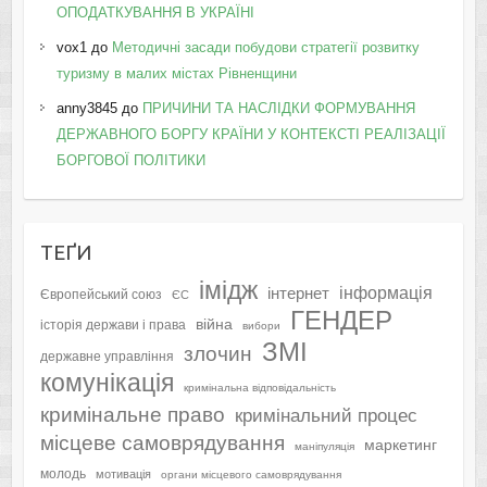
ОПОДАТКУВАННЯ В УКРАЇНІ
vox1
до
Методичні засади побудови стратегії розвитку
туризму в малих містах Рівненщини
anny3845
до
ПРИЧИНИ ТА НАСЛІДКИ ФОРМУВАННЯ
ДЕРЖАВНОГО БОРГУ КРАЇНИ У КОНТЕКСТІ РЕАЛІЗАЦІЇ
БОРГОВОЇ ПОЛІТИКИ
ТЕҐИ
імідж
інформація
інтернет
Європейський союз
ЄС
ГЕНДЕР
війна
історія держави і права
вибори
ЗМІ
злочин
державне управління
комунікація
кримінальна відповідальність
кримінальне право
кримінальний процес
місцеве самоврядування
маркетинг
маніпуляція
молодь
мотивація
органи місцевого самоврядування