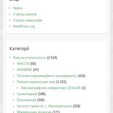
Увійти
Стрічка записів
Стрічка коментарів
WordPress.org
Категорії
Факультети/інститути
(2 618)
ННІСГМ
(50)
ННІМВНБ
(47)
Політико-інформаційного менеджменту
(414)
Романо-германських мов
(1 022)
Лексикографічна лабораторія LEXILAB
(1)
Гуманітарний
(196)
Економічний
(330)
Інститут права ім. І. Малиновського
(329)
Міжнародних відносин
(121)