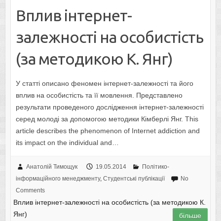
Вплив інтернет-
залежності на особистість
(за методикою К. Янг)
У статті описано феномен інтернет-залежності та його
вплив на особистість та її мовлення. Представлено
результати проведеного дослідження інтернет-залежності
серед молоді за допомогою методики Кімберлі Янг. This
article describes the phenomenon of Internet addiction and
its impact on the individual and…
Анатолій Тимощук
19.05.2014
Політико-
інформаційного менеджменту
,
Студентські публікації
No
Comments
Вплив інтернет-залежності на особистість (за методикою К.
Янг)
більше