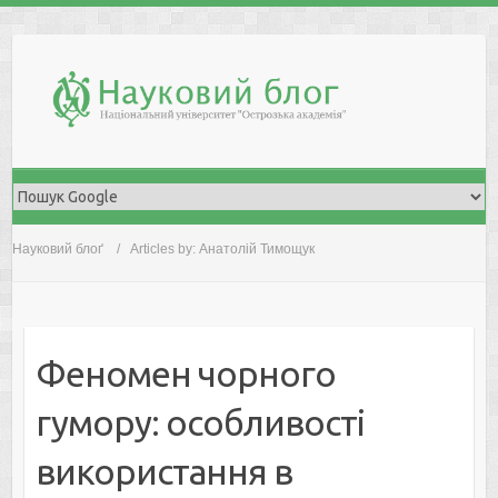
Skip
to
content
Науковий блоґ
Articles by: Анатолій Тимощук
Феномен чорного
гумору: особливості
використання в