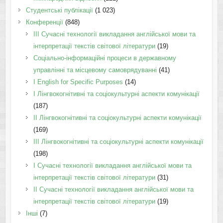
Студентські публікації
(1 023)
Конференції
(848)
III Сучасні технології викладання англійської мови та
інтерпретації текстів світової літератури
(19)
Соціально-інформаційні процеси в державному
управлінні та місцевому самоврядуванні
(41)
І English for Specific Purposes
(14)
I Лінгвокогнітивні та соціокультурні аспекти комунікації
(187)
IІ Лінгвокогнітивні та соціокультурні аспекти комунікації
(169)
IІI Лінгвокогнітивні та соціокультурні аспекти комунікації
(198)
I Cучасні технології викладання англійської мови та
інтерпретації текстів світової літератури
(31)
II Cучасні технології викладання англійської мови та
інтерпретації текстів світової літератури
(19)
Інші
(7)