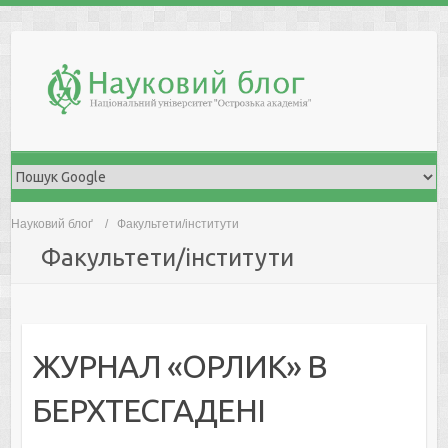
Skip
to
content
Науковий блоґ
Факультети/інститути
Факультети/інститути
ЖУРНАЛ «ОРЛИК» В
БЕРХТЕСГАДЕНІ