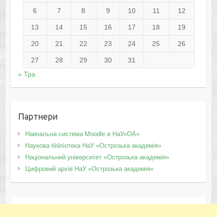
6
7
8
9
10
11
12
13
14
15
16
17
18
19
20
21
22
23
24
25
26
27
28
29
30
31
« Тра
Партнери
Навчальна система Moodle в НаУ«ОА»
Наукова бібліотека НаУ «Острозька академія»
Національний університет «Острозька академія»
Цифровий архів НаУ «Острозька академія»