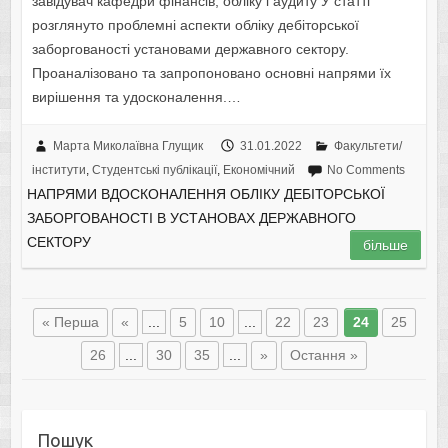
завідувач кафедри фінансів, обліку і аудиту У статті
розглянуто проблемні аспекти обліку дебіторської
заборгованості установами державного сектору.
Проаналізовано та запропоновано основні напрями їх
вирішення та удосконалення.…
Марта Миколаївна Глущик
31.01.2022
Факультети/
інститути
,
Студентські публікації
,
Економічний
No Comments
НАПРЯМИ ВДОСКОНАЛЕННЯ ОБЛІКУ ДЕБІТОРСЬКОЇ
ЗАБОРГОВАНОСТІ В УСТАНОВАХ ДЕРЖАВНОГО
СЕКТОРУ
більше
« Перша
«
...
5
10
...
22
23
24
25
26
...
30
35
...
»
Остання »
Пошук