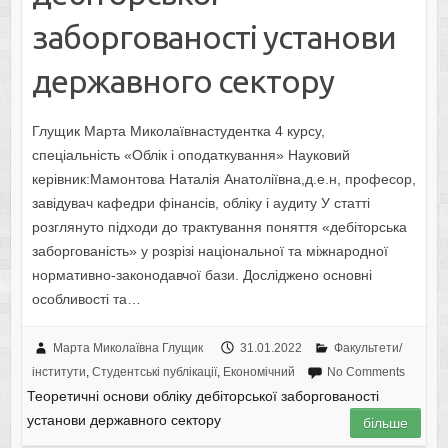
заборгованості установи
державного сектору
Глущик Марта Миколаївнастудентка 4 курсу,
спеціальність «Облік і оподаткування» Науковий
керівник:Мамонтова Наталія Анатоліївна,д.е.н, професор,
завідувач кафедри фінансів, обліку і аудиту У статті
розглянуто підходи до трактування поняття «дебіторська
заборгованість» у розрізі національної та міжнародної
нормативно-законодавчої бази. Досліджено основні
особливості та…
Марта Миколаївна Глущик
31.01.2022
Факультети/
інститути
,
Студентські публікації
,
Економічний
No Comments
Теоретичні основи обліку дебіторської заборгованості
установи державного сектору
більше