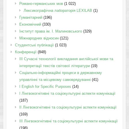
Романо-германських мов
(1 022)
Лексикографічна лабораторія LEXILAB
(1)
Гуманітарний
(196)
Економічний
(330)
Інститут права ім. І. Малиновського
(329)
Міжнародних відносин
(121)
Студентські публікації
(1 023)
Конференції
(848)
III Сучасні технології викладання англійської мови та
інтерпретації текстів світової літератури
(19)
Соціально-інформаційні процеси в державному
управлінні та місцевому самоврядуванні
(41)
І English for Specific Purposes
(14)
I Лінгвокогнітивні та соціокультурні аспекти комунікації
(187)
IІ Лінгвокогнітивні та соціокультурні аспекти комунікації
(169)
IІI Лінгвокогнітивні та соціокультурні аспекти комунікації
(198)