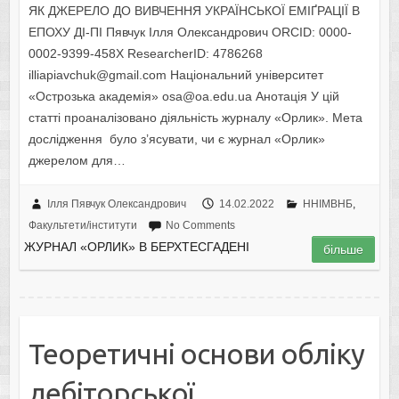
ЯК ДЖЕРЕЛО ДО ВИВЧЕННЯ УКРАЇНСЬКОЇ ЕМІҐРАЦІЇ В
ЕПОХУ ДІ-ПІ Пявчук Ілля Олександрович ORCID: 0000-
0002-9399-458X ResearcherID: 4786268
illiapiavchuk@gmail.com Національний університет
«Острозька академія» osa@oa.edu.ua Анотація У цій
статті проаналізовано діяльність журналу «Орлик». Мета
дослідження було з’ясувати, чи є журнал «Орлик»
джерелом для…
Ілля Пявчук Олександрович
14.02.2022
ННІМВНБ
,
Факультети/інститути
No Comments
ЖУРНАЛ «ОРЛИК» В БЕРХТЕСГАДЕНІ
більше
Теоретичні основи обліку
дебіторської