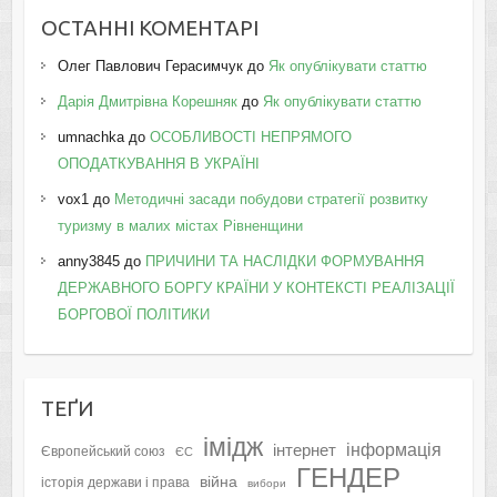
ОСТАННІ КОМЕНТАРІ
Олег Павлович Герасимчук
до
Як опублікувати статтю
Дарія Дмитрівна Корешняк
до
Як опублікувати статтю
umnachka
до
ОСОБЛИВОСТІ НЕПРЯМОГО
ОПОДАТКУВАННЯ В УКРАЇНІ
vox1
до
Методичні засади побудови стратегії розвитку
туризму в малих містах Рівненщини
anny3845
до
ПРИЧИНИ ТА НАСЛІДКИ ФОРМУВАННЯ
ДЕРЖАВНОГО БОРГУ КРАЇНИ У КОНТЕКСТІ РЕАЛІЗАЦІЇ
БОРГОВОЇ ПОЛІТИКИ
ТЕҐИ
імідж
інформація
інтернет
Європейський союз
ЄС
ГЕНДЕР
війна
історія держави і права
вибори