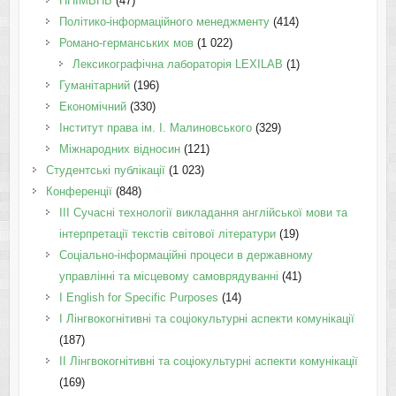
ННІМВНБ
(47)
Політико-інформаційного менеджменту
(414)
Романо-германських мов
(1 022)
Лексикографічна лабораторія LEXILAB
(1)
Гуманітарний
(196)
Економічний
(330)
Інститут права ім. І. Малиновського
(329)
Міжнародних відносин
(121)
Студентські публікації
(1 023)
Конференції
(848)
III Сучасні технології викладання англійської мови та
інтерпретації текстів світової літератури
(19)
Соціально-інформаційні процеси в державному
управлінні та місцевому самоврядуванні
(41)
І English for Specific Purposes
(14)
I Лінгвокогнітивні та соціокультурні аспекти комунікації
(187)
IІ Лінгвокогнітивні та соціокультурні аспекти комунікації
(169)