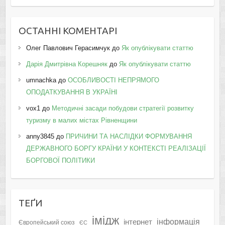
ОСТАННІ КОМЕНТАРІ
Олег Павлович Герасимчук
до
Як опублікувати статтю
Дарія Дмитрівна Корешняк
до
Як опублікувати статтю
umnachka
до
ОСОБЛИВОСТІ НЕПРЯМОГО
ОПОДАТКУВАННЯ В УКРАЇНІ
vox1
до
Методичні засади побудови стратегії розвитку
туризму в малих містах Рівненщини
anny3845
до
ПРИЧИНИ ТА НАСЛІДКИ ФОРМУВАННЯ
ДЕРЖАВНОГО БОРГУ КРАЇНИ У КОНТЕКСТІ РЕАЛІЗАЦІЇ
БОРГОВОЇ ПОЛІТИКИ
ТЕҐИ
імідж
інформація
інтернет
Європейський союз
ЄС