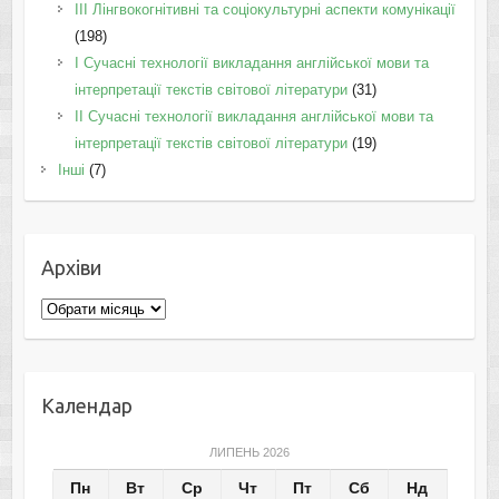
IІI Лінгвокогнітивні та соціокультурні аспекти комунікації
(198)
I Cучасні технології викладання англійської мови та
інтерпретації текстів світової літератури
(31)
II Cучасні технології викладання англійської мови та
інтерпретації текстів світової літератури
(19)
Інші
(7)
Архіви
Архіви
Календар
ЛИПЕНЬ 2026
Пн
Вт
Ср
Чт
Пт
Сб
Нд