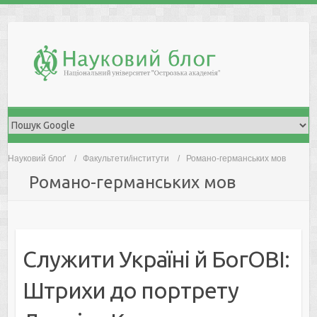
Skip
to
content
Науковий блоґ
Факультети/інститути
Романо-германських мов
Романо-германських мов
Служити Україні й БогОВІ:
Штрихи до портрету