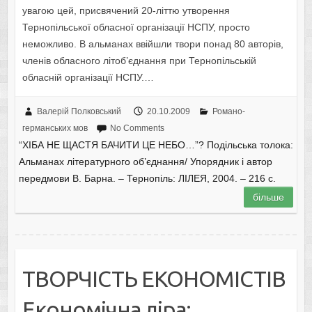
увагою цей, присвячений 20-літтю утворення
Тернопільської обласної організації НСПУ, просто
неможливо. В альманах ввійшли твори понад 80 авторів,
членів обласного літoб’єднання при Тернопільській
обласній організації НСПУ.…
Валерій Полковський
20.10.2009
Романо-
германських мов
No Comments
“ХІБА НЕ ЩАСТЯ БАЧИТИ ЦЕ НЕБО…”? Подільська толока:
Альманах літературного об’єднання/ Упорядник і автор
передмови В. Барна. – Тернопіль: ЛІЛЕЯ, 2004. – 216 с.
більше
ТВОРЧІСТЬ ЕКОНОМІСТІВ
Економічна ліра: