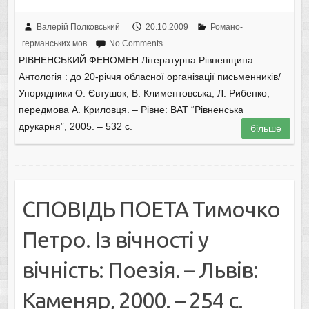
Валерій Полковський
20.10.2009
Романо-
германських мов
No Comments
РІВНЕНСЬКИЙ ФЕНОМЕН Літературна Рівненщина.
Антологія : до 20-річчя обласної організації письменників/
Упорядники О. Євтушок, В. Климентовська, Л. Рибенко;
передмова А. Криловця. – Рівне: ВАТ “Рівненська
друкарня”, 2005. – 532 с.
більше
СПОВІДЬ ПОЕТА Тимочко
Петро. Із вічності у
вічність: Поезія. – Львів:
Kаменяр, 2000. – 254 с.