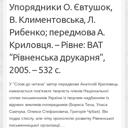
Упорядники О. Євтушок,
В. Климентовська, Л.
Рибенко; передмова А.
Криловця. – Рівне: ВАТ
“Рівненська друкарня”,
2005. – 532 с.
У “Слові до читача” автор передмови Анатолій Криловець
намагається пов’язати творчість членів Національної
спілки письменників України із творчим надбанням їх
відомих земляків-попередників (Бориса Тена, Уласа
Самчука, Олекси Стефановича, Григорія Чубая). Він
подає стислу, але чітку хронологію розвитку Рівненської
письменницької організації.…