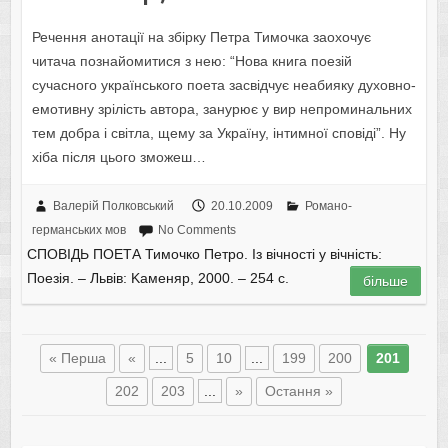
Речення анотації на збірку Петра Тимочка заохочує
читача познайомитися з нею: “Нова книга поезій
сучасного українського поета засвідчує неабияку духовно-
емотивну зрілість автора, занурює у вир непроминальних
тем добра і світла, щему за Україну, інтимної сповіді”. Ну
хіба після цього зможеш…
Валерій Полковський
20.10.2009
Романо-
германських мов
No Comments
СПОВІДЬ ПОЕТА Тимочко Петро. Із вічності у вічність:
Поезія. – Львів: Kаменяр, 2000. – 254 с.
більше
« Перша
«
...
5
10
...
199
200
201
202
203
...
»
Остання »