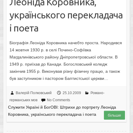
Леоніда Коровника,
українського перекладача
і поета
Біографія Леоніда Коровника начебто проста. Народився
14 жовтня 1930 р. в селі Почино-Софіївка
Магдалинівського району Дніпропетровської области. В
1949 р. приїхав до Канади. Богословський коледж
закінчив 1955 р. Виконував різну фізичну працю, а також
був заступником і пастором Баптистської церкви…
Валерій Полковський
25.10.2009
Романо-
германських мов
No Comments
Служити Україні й БогОВІ: Штрихи до портрету Леоніда
Коровника, українського перекладача і поета
більше