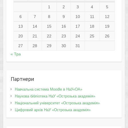
1
2
3
4
5
6
7
8
9
10
11
12
13
14
15
16
17
18
19
20
21
22
23
24
25
26
27
28
29
30
31
« Тра
Партнери
Навчальна система Moodle в НаУ«ОА»
Наукова бібліотека НаУ «Острозька академія»
Національний університет «Острозька академія»
Цифровий архів НаУ «Острозька академія»