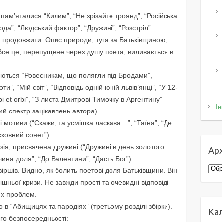
пам’яталися “Килим”, “Не зрізайте троянд”, “Російська
ода”, “Людський фактор”, “Дружині”, “Розстріл”.
б продовжити. Опис природи, туга за Батьківщиною,
… Все це, перепущене через душу поета, виливається в
ляються “Ровесникам, що полягли під Бродами”,
ти”, “Miй світ”, “Відповідь одній юній львів’янці”, “У 12-
i et orbi”, “З листа Дмитрові Тимочку в Аргентину”
Ін
ий спектр зацікавлень автора).
 мотиви (“Скажи, та усмішка ласкава…”, “Таїна”, “Де
сковний сонет”).
ія, присвячена дружині (“Дружині в день золотого
Арх
ина доля”, “До Валентини”, “Дасть Бог”).
Архі
віршів. Видно, як болить поетові доля Батьківщини. Він
шньої кризи. Не завжди прості та очевидні відповіді
их проблем.
в “Абищицях та пародіях” (третьому розділі збірки).
Ка
ого безпосередньості: