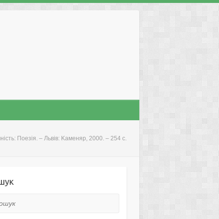
ість: Поезія. – Львів: Kаменяр, 2000. – 254 с.
шук
ук