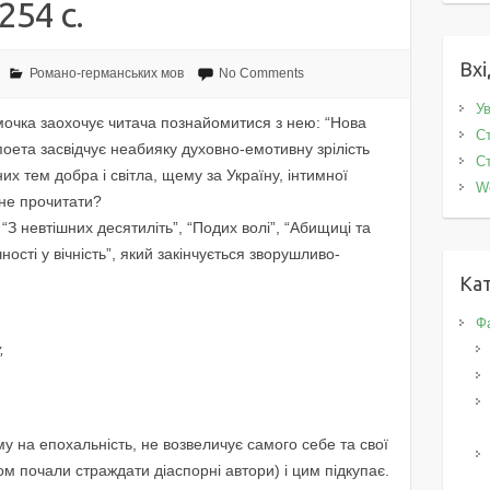
254 с.
Вхі
Романо-германських мов
No Comments
Ув
имочка заохочує читача познайомитися з нею: “Нова
Ст
поета засвідчує неабияку духовно-емотивну зрілість
Ст
х тем добра і світла, щему за Україну, інтимної
W
 не прочитати?
 “З невтішних десятиліть”, “Подих волі”, “Абищиці та
ічності у вічність”, який закінчується зворушливо-
Кат
Фа
,
у на епохальність, не возвеличує самого себе та свої
ом почали страждати діаспорні автори) і цим підкупає.