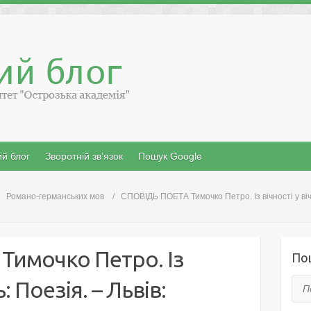
й блог
Зворотній зв’язок
Пошук Google
Романо-германських мов
СПОВІДЬ ПОЕТА Тимочко Петро. Із вічності у вічн
Тимочко Петро. Із
По
ь: Поезія. – Львів:
Пош