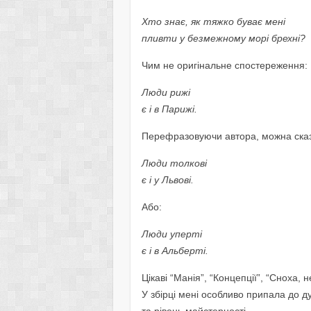
Xто знає, як тяжко буває мені
пливти у безмежному морі брехні?
Чим не оригінальне спостереження:
Люди рижі
є і в Парижі.
Перефразовуючи автора, можна сказ
Люди толкові
є і у Львові.
Або:
Люди уперті
є і в Альберті.
Цікаві “Манія”, “Концепції”, “Сноха, н
У збірці мені особливо припала до ду
та рівень майстерності.