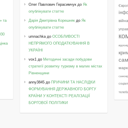
Олег Павлович Герасимчук
до
Як
Європ
опублікувати статтю
інф
» та
Дарія Дмитрівна Корешняк
до
Як
війн
у
опублікувати статтю
управ
030
ко
umnachka
до
ОСОБЛИВОСТІ
цінка
НЕПРЯМОГО ОПОДАТКУВАННЯ В
відпов
УКРАЇНІ
кри
сам
vox1
до
Методичні засади побудови
стратегії розвитку туризму в малих містах
марк
Рівненщини
самов
anny3845
до
ПРИЧИНИ ТА НАСЛІДКИ
соціал
ФОРМУВАННЯ ДЕРЖАВНОГО БОРГУ
телеб
КРАЇНИ У КОНТЕКСТІ РЕАЛІЗАЦІЇ
БОРГОВОЇ ПОЛІТИКИ