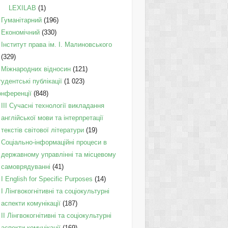
LEXILAB
(1)
Гуманітарний
(196)
Економічний
(330)
Інститут права ім. І. Малиновського
(329)
Міжнародних відносин
(121)
удентські публікації
(1 023)
онференції
(848)
III Сучасні технології викладання
англійської мови та інтерпретації
текстів світової літератури
(19)
Соціально-інформаційні процеси в
державному управлінні та місцевому
самоврядуванні
(41)
І English for Specific Purposes
(14)
I Лінгвокогнітивні та соціокультурні
аспекти комунікації
(187)
IІ Лінгвокогнітивні та соціокультурні
аспекти комунікації
(169)