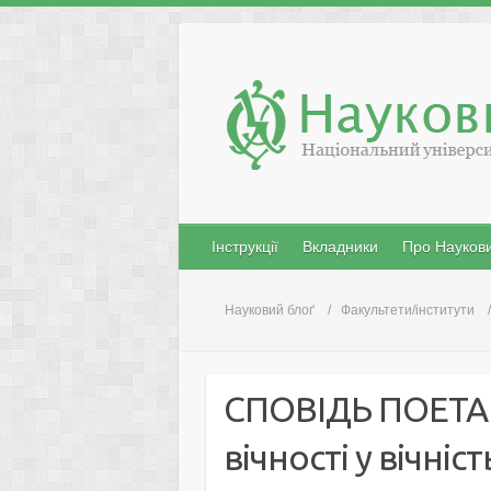
Skip
to
content
Інструкції
Вкладники
Про Наукови
Науковий блоґ
Факультети/інститути
СПОВІДЬ ПОЕТА 
вічності у вічніст