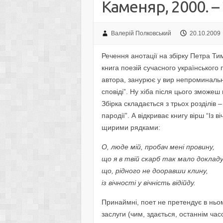
Kаменяр, 2000. – 
Валерій Полковський
20.10.2009
Речення анотації на збірку Петра Т
книга поезій сучасного українського 
автора, занурює у вир непроминальни
сповіді”. Ну хіба після цього зможеш
Збірка складається з трьох розділів –
пародії”. А відкриває книгу вірш “Із в
щирими рядками:
О, люде мій, пробач мені провину,
що я в твій скарб так мало докладу
що, рідного не дооравши клину,
із вічності у вічність відійду.
Принаймні, поет не претендує в ньом
заслуги (чим, здається, останнім час