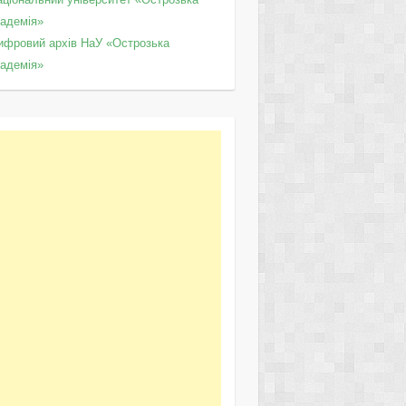
кадемія»
ифровий архів НаУ «Острозька
кадемія»