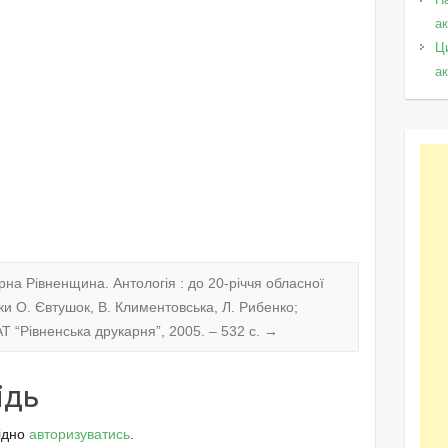
а
Ц
а
 Рівненщина. Антологія : до 20-річчя обласної
ки О. Євтушок, В. Климентовська, Л. Рибенко;
Т “Рівненська друкарня”, 2005. – 532 с.
→
ідь
ідно
авторизуватись
.