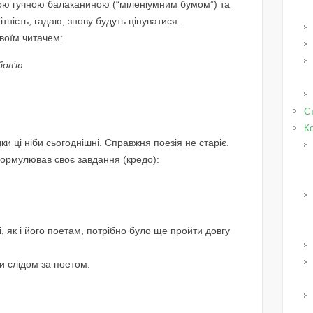
ою гучною балаканиною (“міленіумним бумом”) та
ітність, гадаю, знову будуть цінуватися.
своїм читачем:
бов’ю
Ст
К
и ці ніби сьогоднішні. Справжня поезія не старіє.
формулював своє завдання (кредо):
і, як і його поетам, потрібно було ще пройти довгу
ти слідом за поетом: