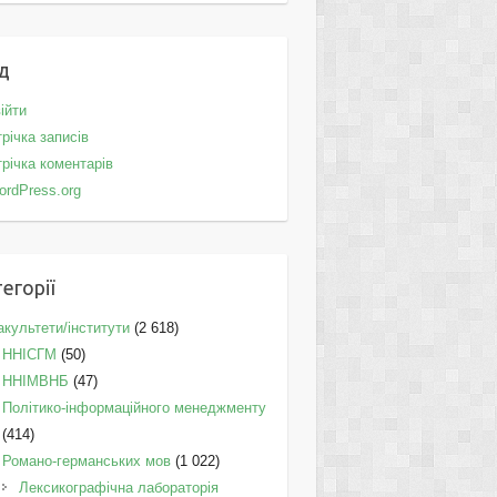
д
ійти
річка записів
річка коментарів
ordPress.org
егорії
культети/інститути
(2 618)
ННІСГМ
(50)
ННІМВНБ
(47)
Політико-інформаційного менеджменту
(414)
Романо-германських мов
(1 022)
Лексикографічна лабораторія