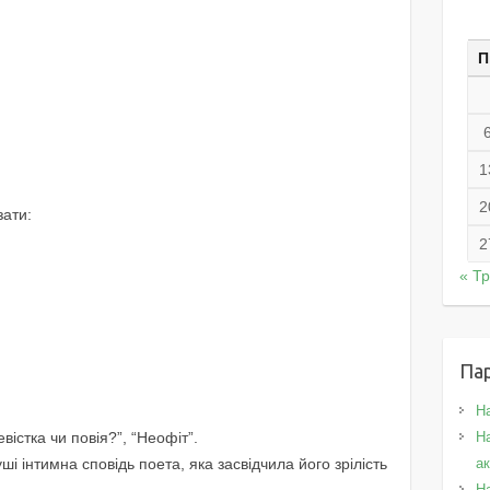
П
1
2
ати:
2
« Т
Па
Н
евістка чи повія?”, “Неофіт”.
На
ші інтимна сповідь поета, яка засвідчила його зрілість
а
Н