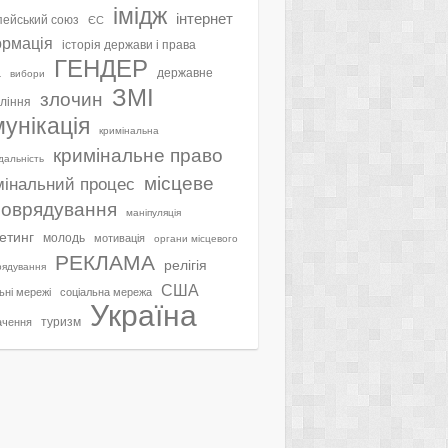
імідж
інтернет
ейський союз
ЄС
ормація
історія держави і права
ГЕНДЕР
а
державне
вибори
ЗМІ
злочин
ління
мунікація
кримінальна
кримінальне право
ідальність
місцеве
мінальний процес
оврядування
маніпуляція
етинг
молодь
мотивація
органи місцевого
РЕКЛАМА
релігія
рядування
США
ьні мережі
соціальна мережа
Україна
туризм
ачення