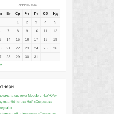
ЛИПЕНЬ 2026
н
Вт
Ср
Чт
Пт
Сб
Нд
1
2
3
4
5
6
7
8
9
10
11
12
3
14
15
16
17
18
19
0
21
22
23
24
25
26
7
28
29
30
31
ра
ртнери
авчальна система Moodle в НаУ«ОА»
укова бібліотека НаУ «Острозька
кадемія»
аціональний університет «Острозька