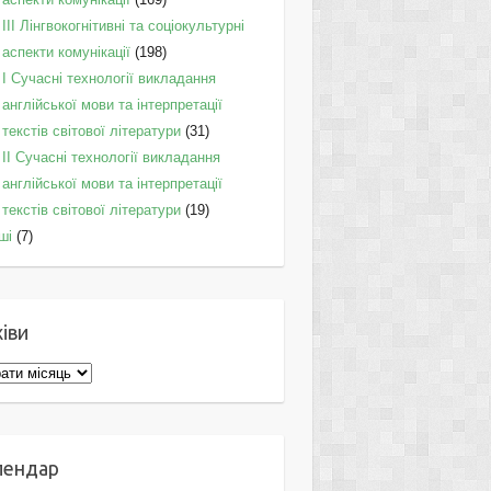
IІI Лінгвокогнітивні та соціокультурні
аспекти комунікації
(198)
I Cучасні технології викладання
англійської мови та інтерпретації
текстів світової літератури
(31)
II Cучасні технології викладання
англійської мови та інтерпретації
текстів світової літератури
(19)
ші
(7)
іви
ви
лендар