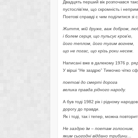
Двадцять перший вік розпочався так
пустослів’ям, що скромність і неприм
Поетові справді є чим поділитися зі 
Життя, мій друже, важ добром, лю
і болем серця, що пульсує кров’ю,
його теплом, його тугим вогнем,
що не погас, що крізь роки несем.
Написані вже в далекому 1976 р. рядк
У вірші “Не заздрю” Тимочко чітко с
поетові до смерті дорога
велика правда рідного народу.
А був тоді 1982 рік і рідному народов
дорогу до правди.
Як і тоді, так і тепер, можна повтори
Не заздрю їм – поетам голосним,
яким сьогодні віддано трибуни…