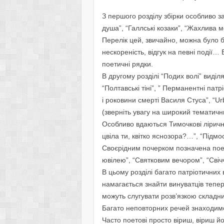
З першого розділу збірки особливо за
душа”, “Галлські козаки”, “Жахлива м
Перелік цей, звичайно, можна було 
нескореність, відгук на певні події
поетичні рядки.
В другому розділі “Подих волі” виді
“Полтавські тіні”, ” Перманентні патріо
і роковини смерті Василя Стуса”, “Urb
(зверніть увагу на широкий тематичн
Особливо вдаються Тимочкові ліричні
цвіла ти, квітко яснозора?…”, “Підмо
Своєрідним почерком позначена поез
ювілею”, “Святковим вечором”, “Свічч
В цьому розділі багато патріотичних 
намагається знайти винуватців тепері
можуть слугувати розв’язкою складн
Багато неповторних речей знаходимо 
Часто поетові просто віриш, віриш й