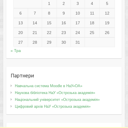
1
2
3
4
5
6
7
8
9
10
11
12
13
14
15
16
17
18
19
20
21
22
23
24
25
26
27
28
29
30
31
« Тра
Партнери
Навчальна система Moodle в НаУ«ОА»
Наукова бібліотека НаУ «Острозька академія»
Національний університет «Острозька академія»
Цифровий архів НаУ «Острозька академія»