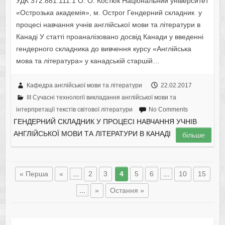
УДК 372.881.111.1 О. О. Костюк Національний університет
«Острозька академія», м. Острог Гендерний складник у
процесі навчання учнів англійської мови та літератури в
Канаді У статті проаналізовано досвід Канади у введенні
гендерного складника до вивчення курсу «Англійська
мова та література» у канадській старшій…
Кафедра англійської мови та літератури
22.02.2017
III Сучасні технології викладання англійської мови та
інтерпретації текстів світової літератури
No Comments
ГЕНДЕРНИЙ СКЛАДНИК У ПРОЦЕСІ НАВЧАННЯ УЧНІВ
АНГЛІЙСЬКОЇ МОВИ ТА ЛІТЕРАТУРИ В КАНАДІ
більше
« Перша
«
...
2
3
4
5
6
...
10
15
...
»
Остання »