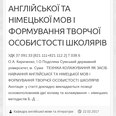
АНГЛІЙСЬКОЇ ТА
НІМЕЦЬКОЇ МОВ І
ФОРМУВАННЯ ТВОРЧОЇ
ОСОБИСТОСТІ ШКОЛЯРІВ
УДК 37.091.33:[821.111+821.112.2]:7.038.6
О.А. Кириченко, І.О.Подоляка Сумський державний
університет, м. Суми ТЕХНІКА КОЛАЖУВАННЯ ЯК ЗАСІБ
НАВЧАННЯ АНГЛІЙСЬКОЇ ТА НІМЕЦЬКОЇ МОВ І
ФОРМУВАННЯ ТВОРЧОЇ ОСОБИСТОСТІ ШКОЛЯРІВ
Анотація: у статті докладно викладаються позиції
основоположників ідеї колажу та колажування – німецьких
методистів Б.-Д.…
Кафедра англійської мови та літератури
22.02.2017