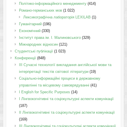
Політико-інформаційного менеджменту
(414)
Романо-германських мов
(1 022)
Лексикографічна лабораторія LEXILAB
(1)
Гуманітарний
(196)
Економічний
(330)
Інститут права ім. І. Малиновського
(329)
Міжнародних відносин
(121)
Студентські публікації
(1 023)
Конференції
(848)
III Сучасні технології викладання англійської мови та
інтерпретації текстів світової літератури
(19)
Соціально-інформаційні процеси в державному
управлінні та місцевому самоврядуванні
(41)
І English for Specific Purposes
(14)
I Лінгвокогнітивні та соціокультурні аспекти комунікації
(187)
IІ Лінгвокогнітивні та соціокультурні аспекти комунікації
(169)
IІI Лінгвокогнітивні та соціокультурні аспекти комунікації