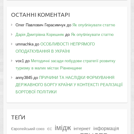
ОСТАННІ КОМЕНТАРІ
Олег Павлович Герасимчук
до
Як опублікувати статтю
Дарія Дмитрівна Корешняк
до
Як опублікувати статтю
umnachka
до
ОСОБЛИВОСТІ НЕПРЯМОГО
ОПОДАТКУВАННЯ В УКРАЇНІ
vox1
до
Методичні засади побудови стратегії розвитку
туризму в малих містах Рівненщини
anny3845
до
ПРИЧИНИ ТА НАСЛІДКИ ФОРМУВАННЯ
ДЕРЖАВНОГО БОРГУ КРАЇНИ У КОНТЕКСТІ РЕАЛІЗАЦІЇ
БОРГОВОЇ ПОЛІТИКИ
ТЕҐИ
імідж
інформація
інтернет
Європейський союз
ЄС