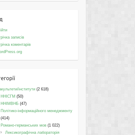
д
ійти
річка записів
річка коментарів
ordPress.org
егорії
культети/інститути
(2 618)
ННІСГМ
(50)
ННІМВНБ
(47)
Політико-інформаційного менеджменту
(414)
Романо-германських мов
(1 022)
Лексикографічна лабораторія