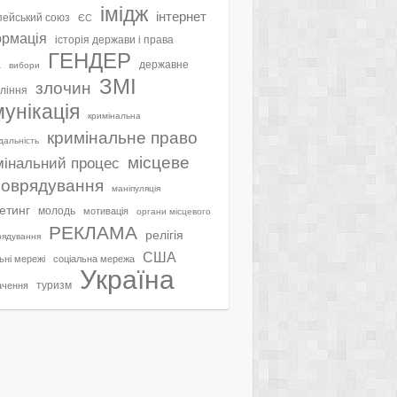
імідж
інтернет
ейський союз
ЄС
ормація
історія держави і права
ГЕНДЕР
а
державне
вибори
ЗМІ
злочин
ління
мунікація
кримінальна
кримінальне право
ідальність
місцеве
мінальний процес
оврядування
маніпуляція
етинг
молодь
мотивація
органи місцевого
РЕКЛАМА
релігія
рядування
США
ьні мережі
соціальна мережа
Україна
туризм
ачення