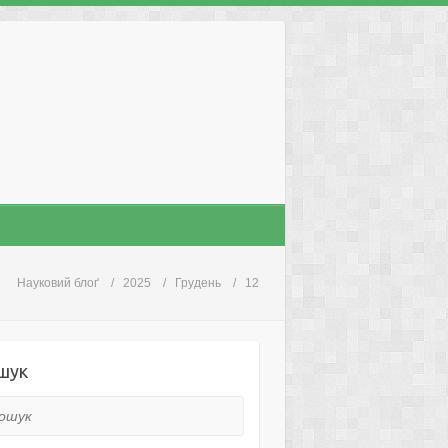
Науковий блоґ
2025
Грудень
12
шук
ук