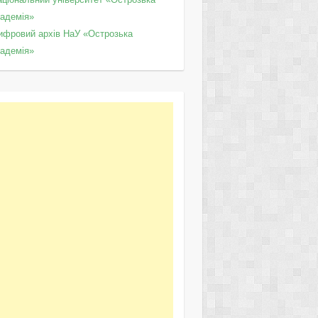
кадемія»
ифровий архів НаУ «Острозька
кадемія»