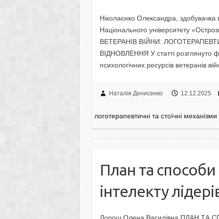
Ніколаєнко Олександра, здобувачка в
Національного університету «Ост
ВЕТЕРАНІВ ВІЙНИ: ЛОГОТЕРАПЕВТ
ВІДНОВЛЕННЯ У статті розглянуто фе
психологічних ресурсів ветеранів ві
Наталія Денисенко
12.12.2025
логотерапевтичні та стоїчні механізми
План та способи
інтелекту лідері
Дорош Олена Василівна ПЛАН ТА