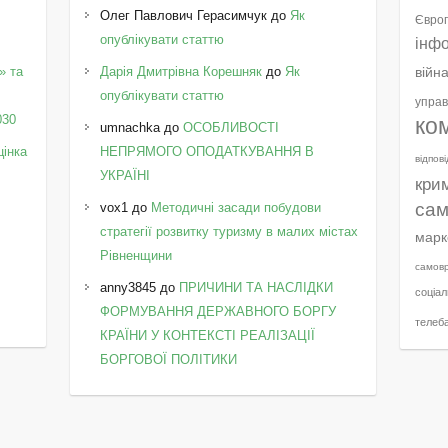
Олег Павлович Герасимчук
до
Як
Європ
опублікувати статтю
інф
» та
Дарія Дмитрівна Корешняк
до
Як
війн
у
опублікувати статтю
управ
030
ко
umnachka
до
ОСОБЛИВОСТІ
цінка
НЕПРЯМОГО ОПОДАТКУВАННЯ В
відпов
УКРАЇНІ
кри
сам
vox1
до
Методичні засади побудови
стратегії розвитку туризму в малих містах
марк
Рівненщини
самов
anny3845
до
ПРИЧИНИ ТА НАСЛІДКИ
соціал
ФОРМУВАННЯ ДЕРЖАВНОГО БОРГУ
телеб
КРАЇНИ У КОНТЕКСТІ РЕАЛІЗАЦІЇ
БОРГОВОЇ ПОЛІТИКИ