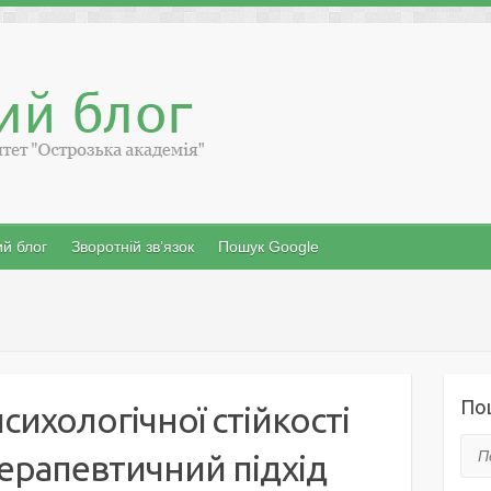
й блог
Зворотній зв’язок
Пошук Google
По
сихологічної стійкості
Пош
терапевтичний підхід