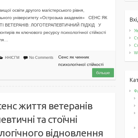
ищої освіти другого магістерського рівня,
ального університету «Острозька академія» СЕНС ЯК
Вхі
ТІ ВЕТЕРАНІВ: ЛОГОТЕРАПЕВТИЧНИЙ ПІДХІД У
Ув
єнтирів як ключового ресурсу психологічної стійкості
Ст
сля…
Ст
W
Сенс як чинник
ННІСГМ
No Comments
психологічної стійкості
більше
Кат
Фа
 сенс життя ветеранів
евтичні та стоїчні
логічного відновлення