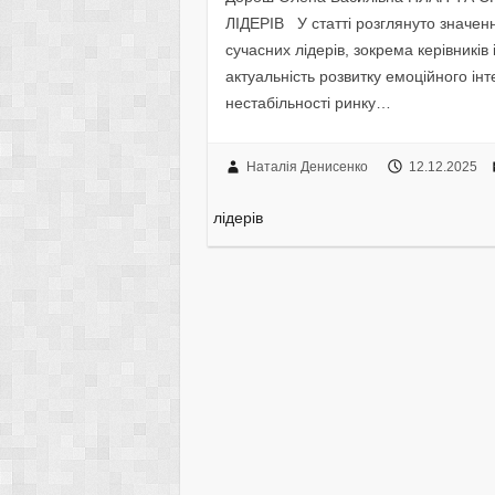
ЛІДЕРІВ У статті розглянуто значенн
сучасних лідерів, зокрема керівників
актуальність розвитку емоційного інт
нестабільності ринку…
Наталія Денисенко
12.12.2025
лідерів