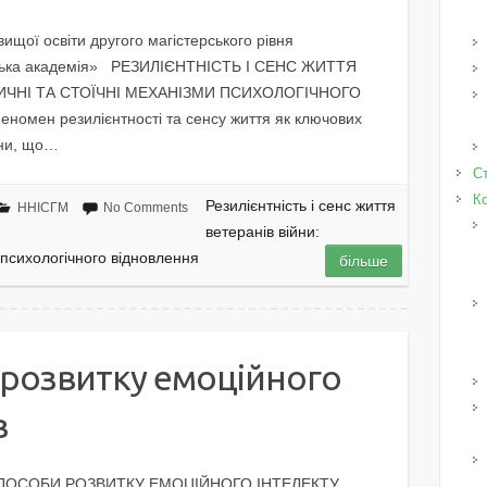
ищої освіти другого магістерського рівня
розька академія» РЕЗИЛІЄНТНІСТЬ І СЕНС ЖИТТЯ
ИЧНІ ТА СТОЇЧНІ МЕХАНІЗМИ ПСИХОЛОГІЧНОГО
номен резилієнтності та сенсу життя як ключових
йни, що…
Ст
К
Резилієнтність і сенс життя
ННІСГМ
No Comments
ветеранів війни:
 психологічного відновлення
більше
 розвитку емоційного
в
 СПОСОБИ РОЗВИТКУ ЕМОЦІЙНОГО ІНТЕЛЕКТУ