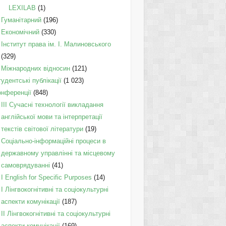
LEXILAB
(1)
Гуманітарний
(196)
Економічний
(330)
Інститут права ім. І. Малиновського
(329)
Міжнародних відносин
(121)
удентські публікації
(1 023)
онференції
(848)
III Сучасні технології викладання
англійської мови та інтерпретації
текстів світової літератури
(19)
Соціально-інформаційні процеси в
державному управлінні та місцевому
самоврядуванні
(41)
І English for Specific Purposes
(14)
I Лінгвокогнітивні та соціокультурні
аспекти комунікації
(187)
IІ Лінгвокогнітивні та соціокультурні
аспекти комунікації
(169)