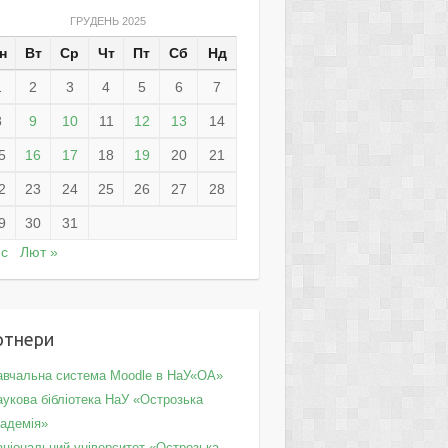
ГРУДЕНЬ 2025
н
Вт
Ср
Чт
Пт
Сб
Нд
1
2
3
4
5
6
7
8
9
10
11
12
13
14
5
16
17
18
19
20
21
2
23
24
25
26
27
28
9
30
31
ис
Лют »
ртнери
авчальна система Moodle в НаУ«ОА»
укова бібліотека НаУ «Острозька
кадемія»
аціональний університет «Острозька