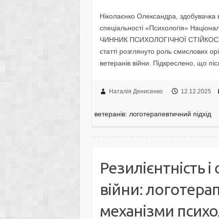
Ніколаєнко Олександра, здобувачка в
спеціальності «Психологія» Націон
ЧИННИК ПСИХОЛОГІЧНОЇ СТІЙКОС
статті розглянуто роль смислових орі
ветеранів війни. Підкреслено, що пі
Наталія Денисенко
12.12.2025
ветеранів: логотерапевтичний підхід
Резилієнтність і
війни: логотерап
механізми психо