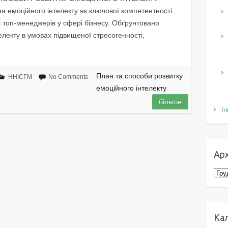
я емоційного інтелекту як ключової компетентності
 і топ-менеджерів у сфері бізнесу. Обґрунтовано
електу в умовах підвищеної стресогенності,
План та способи розвитку
ННІСГМ
No Comments
емоційного інтелекту
більше
Ін
Арх
Архі
Ка