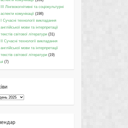
IІI Лінгвокогнітивні та соціокультурні
аспекти комунікації
(198)
I Cучасні технології викладання
англійської мови та інтерпретації
текстів світової літератури
(31)
II Cучасні технології викладання
англійської мови та інтерпретації
текстів світової літератури
(19)
ші
(7)
іви
ви
лендар