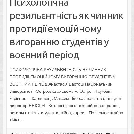
Психологічна
резильєнтність як чинник
протидії емоційному
вигоранню студентів у
воєнний період
ПСИХОЛОГІЧНА РЕЗИЛЬЄНТНІСТЬ ЯК ЧИННИК
ПРОТИДІЇ ЕМОЦІЙНОМУ ВИГОРАННЮ СТУДЕНТІВ У
ВОЄННИЙ ПЕРІОД Анастасія Бартош Національний
університет «Острозька академія», Острог Науковий
керівник – Карповець Максим Вячеславович, к.ф.н., доц.,
директор ННІСГМ Ключові слова: емоційне вигорання,
резильєнтність, студенти, війна, стрес. Повномасштабна
війна…