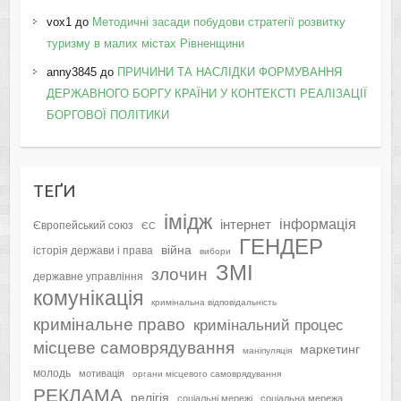
vox1
до
Методичні засади побудови стратегії розвитку
туризму в малих містах Рівненщини
anny3845
до
ПРИЧИНИ ТА НАСЛІДКИ ФОРМУВАННЯ
ДЕРЖАВНОГО БОРГУ КРАЇНИ У КОНТЕКСТІ РЕАЛІЗАЦІЇ
БОРГОВОЇ ПОЛІТИКИ
ТЕҐИ
імідж
інформація
інтернет
Європейський союз
ЄС
ГЕНДЕР
війна
історія держави і права
вибори
ЗМІ
злочин
державне управління
комунікація
кримінальна відповідальність
кримінальне право
кримінальний процес
місцеве самоврядування
маркетинг
маніпуляція
молодь
мотивація
органи місцевого самоврядування
РЕКЛАМА
релігія
соціальні мережі
соціальна мережа