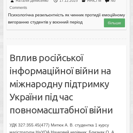
Наталія Денисенко
17.12.2025
ННІСГМ
No
Comments
Психологічна резильєнтність як чинник протидії емоційному
вигоранню студентів у воєнний період
більше
Вплив російської
інформаційної війни на
міжнародну підтримку
України під час
повномасштабної війни
УДК 327:355.45(477) Митюк А. В. студентка 1 курсу
магістратури НаУОА Науковий керівник: Близняк О. А.,