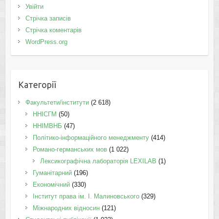
Увійти
Стрічка записів
Стрічка коментарів
WordPress.org
Категорії
Факультети/інститути
(2 618)
ННІСГМ
(50)
ННІМВНБ
(47)
Політико-інформаційного менеджменту
(414)
Романо-германських мов
(1 022)
Лексикографічна лабораторія LEXILAB
(1)
Гуманітарний
(196)
Економічний
(330)
Інститут права ім. І. Малиновського
(329)
Міжнародних відносин
(121)