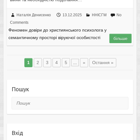
Наталія Денисенко
13.12.2025
ННІСГМ
No
Comments
Феномен довіри до християнського психолога у
семантичному просторі віруючої особистості
більше
1
2
3
4
5
...
»
Остання »
Пошук
Пошук
Вхід