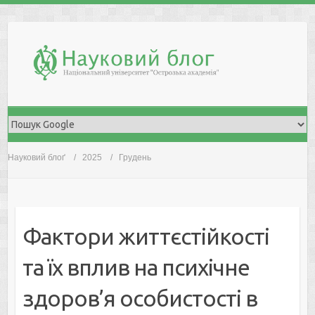
Skip
to
content
Науковий блоґ
2025
Грудень
Фактори життєстійкості
та їх вплив на психічне
здоров’я особистості в