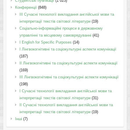
Студентські публікації
(1 023)
Конференції
(848)
III Сучасні технології викладання англійської мови та
інтерпретації текстів світової літератури
(19)
Соціально-інформаційні процеси в державному
управлінні та місцевому самоврядуванні
(41)
І English for Specific Purposes
(14)
I Лінгвокогнітивні та соціокультурні аспекти комунікації
(187)
IІ Лінгвокогнітивні та соціокультурні аспекти комунікації
(169)
IІI Лінгвокогнітивні та соціокультурні аспекти комунікації
(198)
I Cучасні технології викладання англійської мови та
інтерпретації текстів світової літератури
(31)
II Cучасні технології викладання англійської мови та
інтерпретації текстів світової літератури
(19)
Інші
(7)