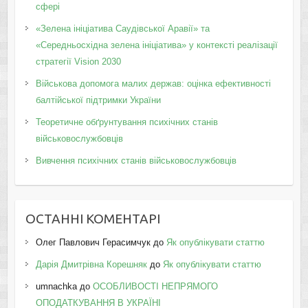
сфері
«Зелена ініціатива Саудівської Аравії» та
«Середньосхідна зелена ініціатива» у контексті реалізації
стратегії Vision 2030
Військова допомога малих держав: оцінка ефективності
балтійської підтримки України
Теоретичне обґрунтування психічних станів
військовослужбовців
Вивчення психічних станів військовослужбовців
ОСТАННІ КОМЕНТАРІ
Олег Павлович Герасимчук
до
Як опублікувати статтю
Дарія Дмитрівна Корешняк
до
Як опублікувати статтю
umnachka
до
ОСОБЛИВОСТІ НЕПРЯМОГО
ОПОДАТКУВАННЯ В УКРАЇНІ