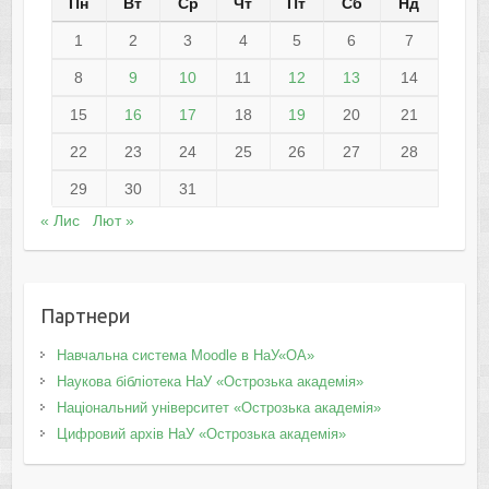
Пн
Вт
Ср
Чт
Пт
Сб
Нд
1
2
3
4
5
6
7
8
9
10
11
12
13
14
15
16
17
18
19
20
21
22
23
24
25
26
27
28
29
30
31
« Лис
Лют »
Партнери
Навчальна система Moodle в НаУ«ОА»
Наукова бібліотека НаУ «Острозька академія»
Національний університет «Острозька академія»
Цифровий архів НаУ «Острозька академія»