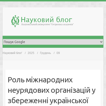
Skip
to
content
Науковий блоґ
2025
Грудень
09
Роль міжнародних
неурядових організацій у
збереженні української