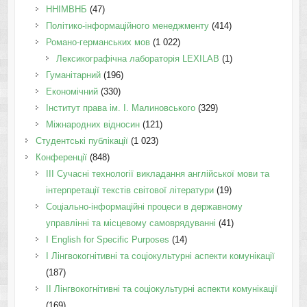
ННІМВНБ
(47)
Політико-інформаційного менеджменту
(414)
Романо-германських мов
(1 022)
Лексикографічна лабораторія LEXILAB
(1)
Гуманітарний
(196)
Економічний
(330)
Інститут права ім. І. Малиновського
(329)
Міжнародних відносин
(121)
Студентські публікації
(1 023)
Конференції
(848)
III Сучасні технології викладання англійської мови та
інтерпретації текстів світової літератури
(19)
Соціально-інформаційні процеси в державному
управлінні та місцевому самоврядуванні
(41)
І English for Specific Purposes
(14)
I Лінгвокогнітивні та соціокультурні аспекти комунікації
(187)
IІ Лінгвокогнітивні та соціокультурні аспекти комунікації
(169)