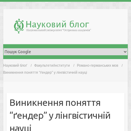
Skip
to
content
Науковий блоґ
Факультети/інститути
Романо-германських мов
Виникнення поняття “ґендер” у лінгвістичній науці
Виникнення поняття
“ґендер” у лінгвістичній
науці