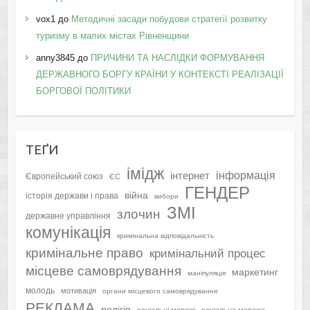
vox1
до
Методичні засади побудови стратегії розвитку
туризму в малих містах Рівненщини
anny3845
до
ПРИЧИНИ ТА НАСЛІДКИ ФОРМУВАННЯ
ДЕРЖАВНОГО БОРГУ КРАЇНИ У КОНТЕКСТІ РЕАЛІЗАЦІЇ
БОРГОВОЇ ПОЛІТИКИ
ТЕҐИ
імідж
інформація
інтернет
Європейський союз
ЄС
ГЕНДЕР
війна
історія держави і права
вибори
ЗМІ
злочин
державне управління
комунікація
кримінальна відповідальність
кримінальне право
кримінальний процес
місцеве самоврядування
маркетинг
маніпуляція
молодь
мотивація
органи місцевого самоврядування
РЕКЛАМА
релігія