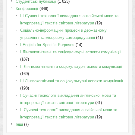
Студентські публікації
(1 023)
Конференції
(848)
III Сучасні технології викладання англійської мови та
інтерпретації текстів світової літератури
(19)
Соціально-інформаційні процеси в державному
управлінні та місцевому самоврядуванні
(41)
І English for Specific Purposes
(14)
I Лінгвокогнітивні та соціокультурні аспекти комунікації
(187)
IІ Лінгвокогнітивні та соціокультурні аспекти комунікації
(169)
IІI Лінгвокогнітивні та соціокультурні аспекти комунікації
(198)
I Cучасні технології викладання англійської мови та
інтерпретації текстів світової літератури
(31)
II Cучасні технології викладання англійської мови та
інтерпретації текстів світової літератури
(19)
Інші
(7)