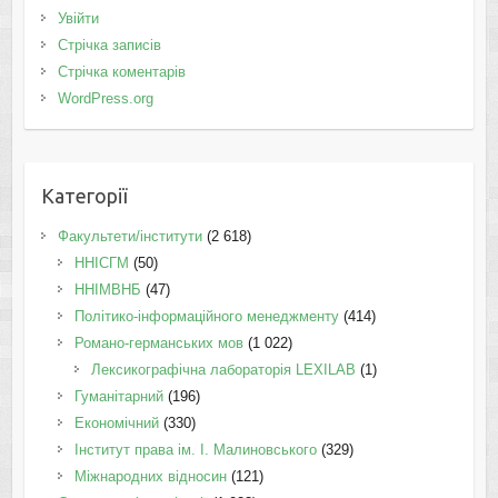
Увійти
Стрічка записів
Стрічка коментарів
WordPress.org
Категорії
Факультети/інститути
(2 618)
ННІСГМ
(50)
ННІМВНБ
(47)
Політико-інформаційного менеджменту
(414)
Романо-германських мов
(1 022)
Лексикографічна лабораторія LEXILAB
(1)
Гуманітарний
(196)
Економічний
(330)
Інститут права ім. І. Малиновського
(329)
Міжнародних відносин
(121)