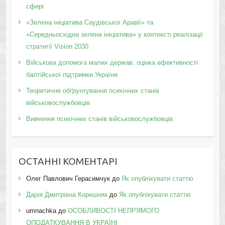
сфері
«Зелена ініціатива Саудівської Аравії» та
«Середньосхідна зелена ініціатива» у контексті реалізації
стратегії Vision 2030
Військова допомога малих держав: оцінка ефективності
балтійської підтримки України
Теоретичне обґрунтування психічних станів
військовослужбовців
Вивчення психічних станів військовослужбовців
ОСТАННІ КОМЕНТАРІ
Олег Павлович Герасимчук
до
Як опублікувати статтю
Дарія Дмитрівна Корешняк
до
Як опублікувати статтю
umnachka
до
ОСОБЛИВОСТІ НЕПРЯМОГО
ОПОДАТКУВАННЯ В УКРАЇНІ