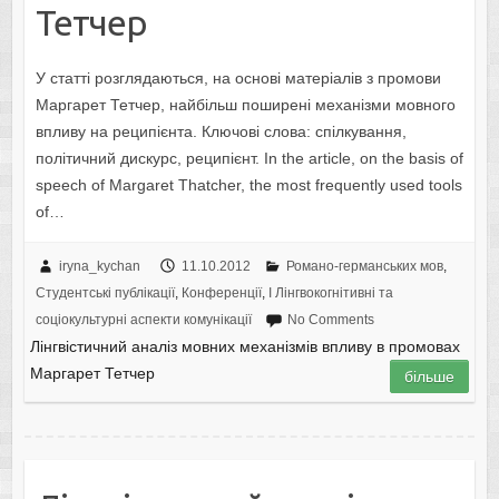
Тетчер
У статті розглядаються, на основі матеріалів з промови
Маргарет Тетчер, найбільш поширені механізми мовного
впливу на реципієнта. Ключові слова: спілкування,
політичний дискурс, реципієнт. In the article, on the basis of
speech of Margaret Thatcher, the most frequently used tools
of…
iryna_kychan
11.10.2012
Романо-германських мов
,
Студентські публікації
,
Конференції
,
I Лінгвокогнітивні та
соціокультурні аспекти комунікації
No Comments
Лінгвістичний аналіз мовних механізмів впливу в промовах
Маргарет Тетчер
більше