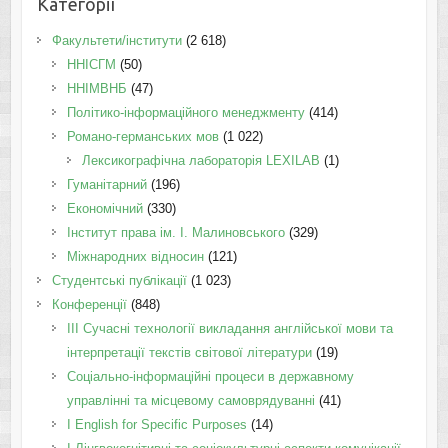
Категорії
Факультети/інститути
(2 618)
ННІСГМ
(50)
ННІМВНБ
(47)
Політико-інформаційного менеджменту
(414)
Романо-германських мов
(1 022)
Лексикографічна лабораторія LEXILAB
(1)
Гуманітарний
(196)
Економічний
(330)
Інститут права ім. І. Малиновського
(329)
Міжнародних відносин
(121)
Студентські публікації
(1 023)
Конференції
(848)
III Сучасні технології викладання англійської мови та
інтерпретації текстів світової літератури
(19)
Соціально-інформаційні процеси в державному
управлінні та місцевому самоврядуванні
(41)
І English for Specific Purposes
(14)