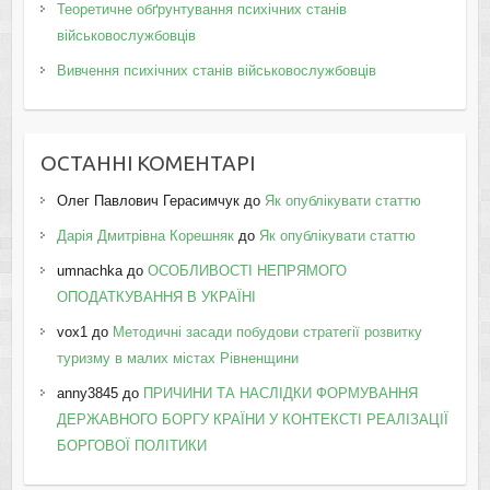
Теоретичне обґрунтування психічних станів
військовослужбовців
Вивчення психічних станів військовослужбовців
ОСТАННІ КОМЕНТАРІ
Олег Павлович Герасимчук
до
Як опублікувати статтю
Дарія Дмитрівна Корешняк
до
Як опублікувати статтю
umnachka
до
ОСОБЛИВОСТІ НЕПРЯМОГО
ОПОДАТКУВАННЯ В УКРАЇНІ
vox1
до
Методичні засади побудови стратегії розвитку
туризму в малих містах Рівненщини
anny3845
до
ПРИЧИНИ ТА НАСЛІДКИ ФОРМУВАННЯ
ДЕРЖАВНОГО БОРГУ КРАЇНИ У КОНТЕКСТІ РЕАЛІЗАЦІЇ
БОРГОВОЇ ПОЛІТИКИ