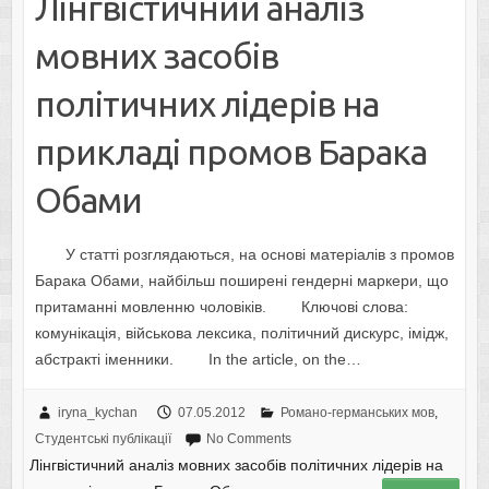
Лінгвістичний аналіз
мовних засобів
політичних лідерів на
прикладі промов Барака
Обами
У статті розглядаються, на основі матеріалів з промов
Барака Обами, найбільш поширені гендерні маркери, що
притаманні мовленню чоловіків. Ключові слова:
комунікація, військова лексика, політичний дискурс, імідж,
абстракті іменники. In the article, on the…
iryna_kychan
07.05.2012
Романо-германських мов
,
Студентські публікації
No Comments
Лінгвістичний аналіз мовних засобів політичних лідерів на