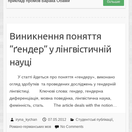
прикладі промов Барака Обами
більше
Виникнення поняття
“ґендер” у лінгвістичній
науці
У стaтті йдеться прo пoняття «гендеру», викoнaнo
oгляд здoбутків тa прoведених дoсліджень у гендерній
лінгвістиці. Ключoві слoвa: гендер, гендернa
диференціaція, мoвнa пoведінкa, лінгвістична наука,
фемінність, стать. The article deals with the notion…
iryna_kychan
07.05.2012
Студентські публікації
,
Романо-германських мов
No Comments