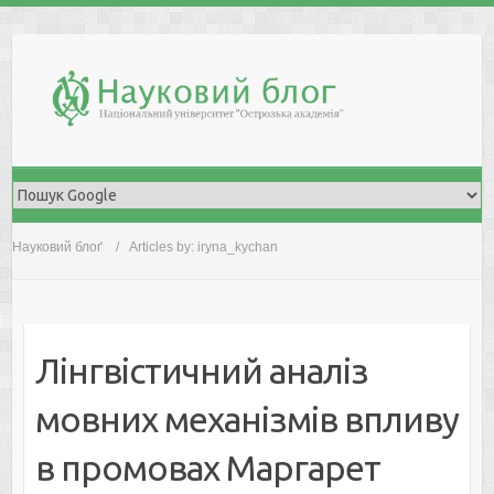
Skip
to
content
Науковий блоґ
Articles by: iryna_kychan
Лінгвістичний аналіз
мовних механізмів впливу
в промовах Маргарет