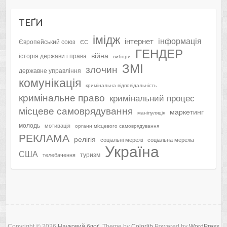
ТЕҐИ
імідж
інформація
інтернет
Європейський союз
ЄС
ГЕНДЕР
війна
історія держави і права
вибори
ЗМІ
злочин
державне управління
комунікація
кримінальна відповідальність
кримінальне право
кримінальний процес
місцеве самоврядування
маркетинг
маніпуляція
молодь
мотивація
органи місцевого самоврядування
РЕКЛАМА
релігія
соціальні мережі
соціальна мережа
Україна
США
туризм
телебачення
Copyright © 2026
Науковий блоґ
. Theme by
Colorlib
Powered by
WordPress