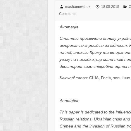
mashamovshuk
18.05.2015
С
Comments
Анотація
Статтю присвячено впливу українс
американсько-російських відносин. 
на неї, анексію Криму та вторгненн
увагу на наслідки, що мали такі не
двостороннього співробітництва н
Ключові слова:
США, Росія, зовнішня 
Annotation
This paper is dedicated
to the influen
Russian relations.
Ukrainian crisis and 
Crimea and the invasion of Russian tro