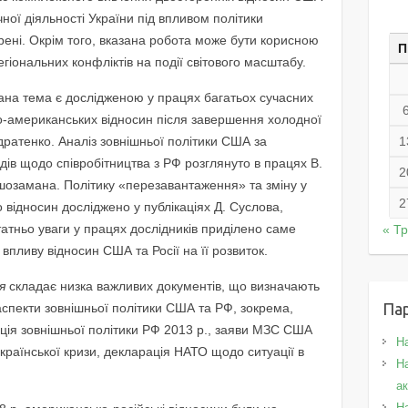
ної діяльності України під впливом політики
рені. Окрім того, вказана робота може бути корисною
П
гіональних конфліктів на події світового масштабу.
на тема є дослідженою у працях багатьох сучасних
ко-американських відносин після завершення холодної
ндратенко. Аналіз зовнішньої політики США за
1
одів щодо співробітництва з РФ розглянуто в працях В.
2
ушозамана. Політику «перезавантаження» та зміну у
2
 відносин досліджено у публікаціях Д. Суслова,
татньо уваги у працях дослідників приділено саме
« Т
впливу відносин США та Росії на її розвиток.
я
складає низка важливих документів, що визначають
Па
аспекти зовнішньої політики США та РФ, зокрема,
ція зовнішньої політики РФ 2013 р., заяви МЗС США
Н
української кризи, декларація НАТО щодо ситуації в
На
а
Н