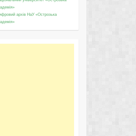
кадемія»
ифровий архів НаУ «Острозька
кадемія»