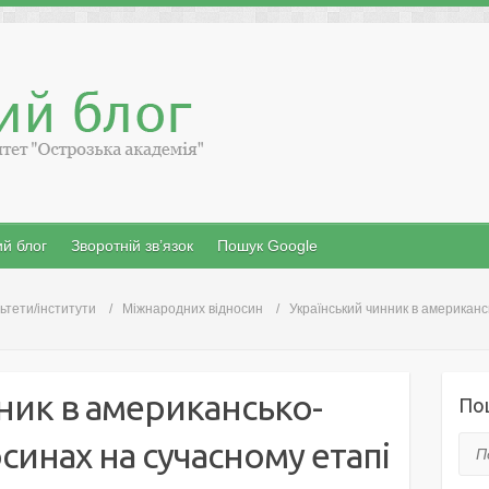
й блог
Зворотній зв’язок
Пошук Google
ьтети/інститути
Міжнародних відносин
Український чинник в американс
ник в американсько-
По
синах на сучасному етапі
Пош