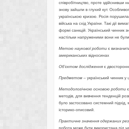
співробітництво, проте здійснивши н
знову зайшли в глухий кут. Особливог
українською кризою. Росія порушила
війська на схід України. Такі дії ви
формі санкцій. Український чинник з
настільки напруженими вони не були 
Метою наукової роботи
є визначит
американських відносинах
Об’єктом дослідження
є двосторонн
Предметом
– український чинник у 
Методологічною основою роботи
є
методів, для вивчення тенденцій роз
було застосовано системний підхід, м
історико-описовий.
Практичне значення одержаних ре
робота може бути використана під ч