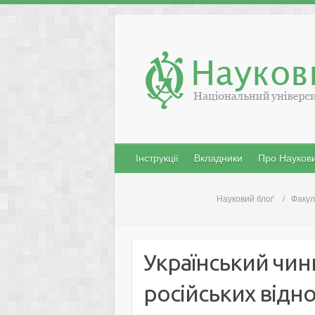
Skip
to
content
Інструкції
Вкладники
Про Наукови
Науковий блоґ
Факул
Український чин
російських відно