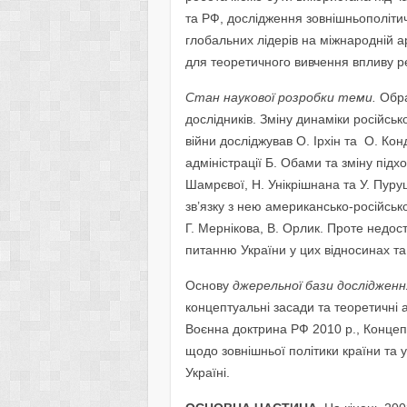
та РФ, дослідження зовнішньополітич
глобальних лідерів на міжнародній а
для теоретичного вивчення впливу ре
Стан наукової розробки теми.
Обра
дослідників. Зміну динаміки російсь
війни досліджував О. Ірхін та О. Ко
адміністрації Б. Обами та зміну підх
Шамрєвої, Н. Унікрішнана та У. Пур
зв’язку з нею американсько-російсько
Г. Мернікова, В. Орлик. Проте недос
питанню України у цих відносинах та 
Основу
джерельної бази дослідженн
концептуальні засади та теоретичні 
Воєнна доктрина РФ 2010 р., Концеп
щодо зовнішньої політики країни та 
Україні.