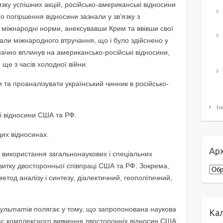
изку успішних акцій, російсько-американські відносини
о погіршення відносини зазнали у зв’язку з
 міжнародні норми, анексувавши Крим та ввівши свої
магали міжнародного втручання, що і було здійснено у
начно вплинув на американсько-російські відносини,
ще з часів холодної війни.
и та проаналізувати український чинник в російсько-
Ін
і відносини США та РФ.
цих відносинах.
Арх
 використання загальнонаукових і спеціальних
витку двосторонньої співпраці США та РФ. Зокрема,
Архі
етод аналізу і синтезу, діалектичний, геополітичний,
зультатів
полягає у тому, що запропонована наукова
Ка
ас комплексного вивчення двосторонніх відносин США