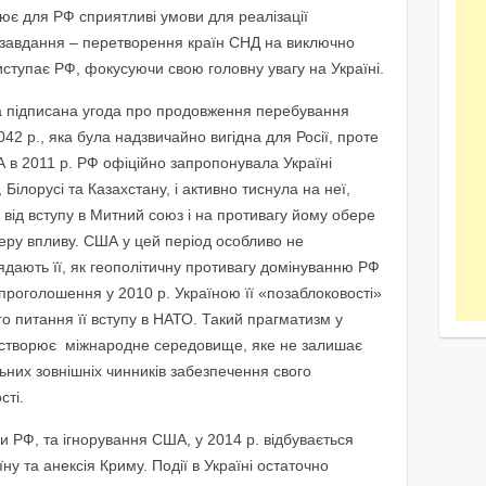
рює для РФ сприятливі умови для реалізації
 завдання – перетворення країн СНД на виключно
риступає РФ, фокусуючи свою головну увагу на Україні.
ла підписана угода про продовження перебування
2 р., яка була надзвичайно вигідна для Росії, проте
 А в 2011 р. РФ офіційно запропонувала Україні
Білорусі та Казахстану, і активно тиснула на неї,
від вступу в Митний союз і на противагу йому обере
феру впливу. США у цей період особливо не
ядають її, як геополітичну противагу домінуванню РФ
проголошення у 2010 р. Україною її «позаблоковості»
о питання її вступу в НАТО. Такий прагматизм у
о створює міжнародне середовище, яке не залишає
льних зовнішніх чинників забезпечення свого
сті.
ки РФ, та ігнорування США, у 2014 р. відбувається
у та анексія Криму. Події в Україні остаточно