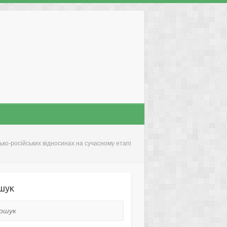
ько-російських відносинах на сучасному етапі
шук
ук