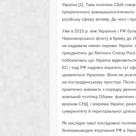
Україна [2]. Така політика США ство
пріоритетного зовнішньополітичного
російську сферу впливу. До чого і п
Уже в 2010 р. між Україною і РФ бу
Чорноморського флоту в Криму до 204
не надавала ніяких переваг Україні.
приєднатись до Митного Союзу Росії, 
побоюючись що Україна відмовиться 
ЄС і тоді РФ надовго втратить тут с
цікавляться Україною. Вони не розгл
на пострадянському просторі. Після 
практично знімають з порядку денног
зовнішній політиці Обами, фактичн
країнам СНД, і зокрема Україні, реа
суверенітету й територіальної цілісно
Як наслідок такої послідовної політи
безперешкодне втручання РФ в Україн