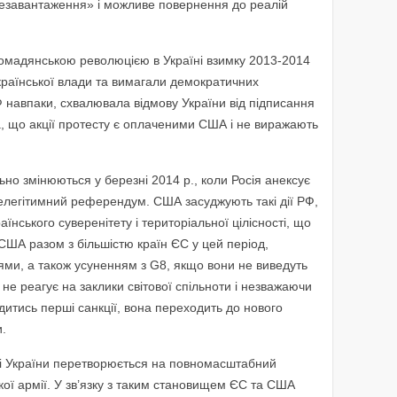
резавантаження» і можливе повернення до реалій
ромадянською революцією в Україні взимку 2013-2014
країнської влади та вимагали демократичних
РФ навпаки, схвалювала відмову України від підписання
а, що акції протесту є оплаченими США і не виражають
ьно змінюються у березні 2014 р., коли Росія анексує
нелегітимний референдум. США засуджують такі дії РФ,
нського суверенітету і територіальної цілісності, що
ША разом з більшістю країн ЄС у цей період,
ми, а також усуненням з G8, якщо вони не виведуть
 не реагує на заклики світової спільноти і незважаючи
дитись перші санкції, вона переходить до нового
и.
оді України перетворюється на повномасштабний
ької армії. У зв’язку з таким становищем ЄС та США