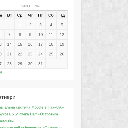
ЛИПЕНЬ 2026
н
Вт
Ср
Чт
Пт
Сб
Нд
1
2
3
4
5
6
7
8
9
10
11
12
3
14
15
16
17
18
19
0
21
22
23
24
25
26
7
28
29
30
31
ра
ртнери
авчальна система Moodle в НаУ«ОА»
укова бібліотека НаУ «Острозька
кадемія»
аціональний університет «Острозька