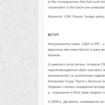
to the consequences that had such mis
cooperation in the future are analyzed
Keywords:
USA, Russia, foreign policy, 
ВСТУП
Актуальність теми.
США та РФ – є
відносини між ними багато в чому ви
безпеки.
Із широкого кола питань, інтереси СШ
нерозповсюдження зброї масового з
економічному та політичному підйом
Близькому Сході. Проте у багатьох 
Зокрема з питань поширення впливу Р
р., порушення в Росії прав людини т
Із 2008 р. дві країни, незважаючи н