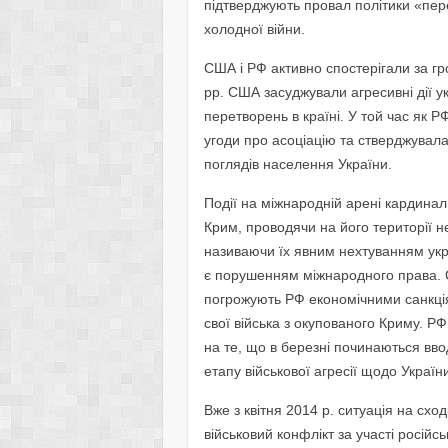
підтверджують провал політики «пе
холодної війни.
США і РФ активно спостерігали за г
рр. США засуджували агресивні дії у
перетворень в країні. У той час як 
угоди про асоціацію та стверджувал
поглядів населення України.
Події на міжнародній арені кардинал
Крим, проводячи на його території 
називаючи їх явним нехтуванням украї
є порушенням міжнародного права. С
погрожують РФ економічними санкція
свої війська з окупованого Криму. РФ
на те, що в березні починаються вво
етапу військової агресії щодо Україн
Вже з квітня 2014 р. ситуація на сх
військовий конфлікт за участі російс