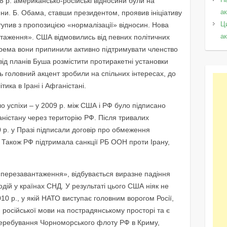
8 р. американсько-російські відносини були на
а
ійни. Б. Обама, ставши президентом, проявив ініціативу
Ц
упив з пропозицією «нормалізації» відносин. Нова
а
таження». США відмовились від певних політичних
окрема вони припинили активно підтримувати членство
 від планів Буша розмістити протиракетні установки
 головний акцент зробили на спільних інтересах, до
ика в Ірані і Афганістані.
 успіхи – у 2009 р. між США і РФ було підписано
аністану через територію РФ. Після тривалих
 р. у Празі підписали договір про обмеження
. Також РФ підтримала санкції РБ ООН проти Ірану,
 «перезавантаження», відбувається виразне падіння
одій у країнах СНД. У результаті цього США ніяк не
10 р., у якій НАТО виступає головним ворогом Росії,
 російської мови на пострадянському просторі та є
перебування Чорноморського флоту РФ в Криму,