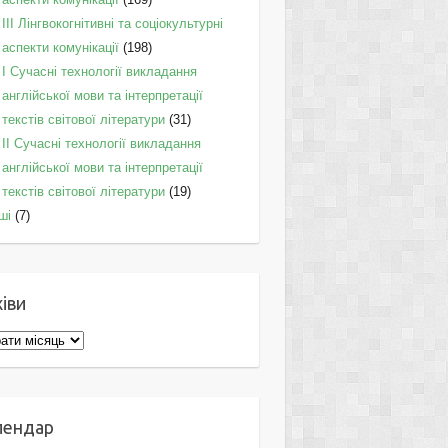
IІI Лінгвокогнітивні та соціокультурні
аспекти комунікації
(198)
I Cучасні технології викладання
англійської мови та інтерпретації
текстів світової літератури
(31)
II Cучасні технології викладання
англійської мови та інтерпретації
текстів світової літератури
(19)
ші
(7)
іви
ви
лендар