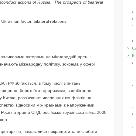
conduct actions of Russia. The prospects of bilateral
.
Ukrainian factor, bilateral relations
Ст
К
 впливовими акторами на міжнародній арені і
значають міжнародну політику, зокрема у сфері
А і РФ збігаються, в тому числі з питань
нищення, боротьбі з тероризмом, запобігання
у Китаю, розв’язання численних конфліктів на
аспектах відносини між країнами є напруженими.
осії на країни СНД, російсько-грузинська війна 2008
ощо.
а протиріччя, намагалися покращити та поглибити