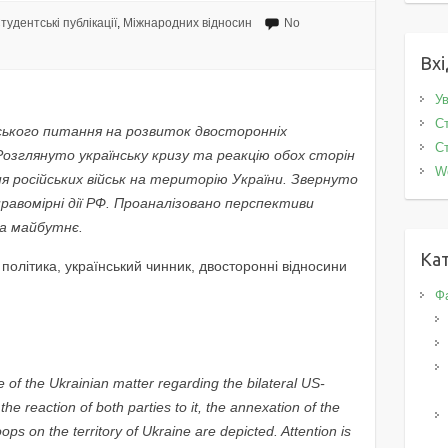
тудентські публікації
,
Міжнародних відносин
No
Вхі
Ув
Ст
ького питання на розвиток двосторонніх
Ст
Розглянуто українську кризу та реакцію обох сторін
W
я російських військ на територію України. Звернуто
правомірні дії РФ. Проаналізовано перспективи
а майбутнє.
Кат
політика, український чинник, двосторонні відносини
Фа
ce of the Ukrainian matter regarding the bilateral US-
the reaction of both parties to it, the annexation of the
ops on the territory of Ukraine are
depicted. Attention is