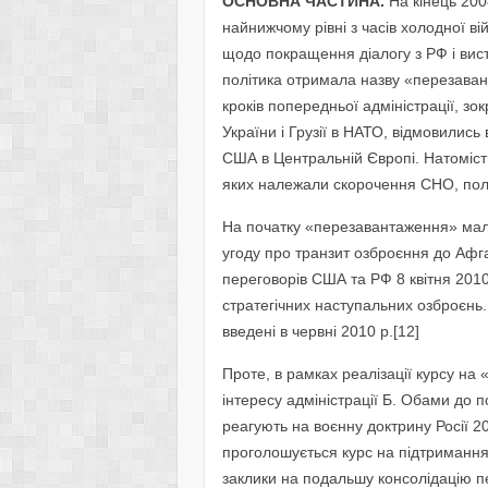
ОСНОВНА ЧАСТИНА.
На кінець 200
найнижчому рівні з часів холодної в
щодо покращення діалогу з РФ і вист
політика отримала назву «перезаван
кроків попередньої адміністрації, з
України і Грузії в НАТО, відмовились
США в Центральній Європі. Натомість
яких належали скорочення СНО, політ
На початку «перезавантаження» мало
угоду про транзит озброєння до Афг
переговорів США та РФ 8 квітня 2010
стратегічних наступальних озброєнь
введені в червні 2010 р.[12]
Проте, в рамках реалізації курсу на
інтересу адміністрації Б. Обами до п
реагують на воєнну доктрину Росії 20
проголошується курс на підтримання
заклики на подальшу консолідацію 