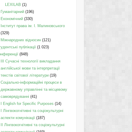
LEXILAB
(1)
Гуманітарний
(196)
Економічний
(330)
Інститут права ім. І. Малиновського
(329)
Міжнародних відносин
(121)
удентські публікації
(1 023)
онференції
(848)
III Сучасні технології викладання
англійської мови та інтерпретації
текстів світової літератури
(19)
Соціально-інформаційні процеси в
державному управлінні та місцевому
самоврядуванні
(41)
І English for Specific Purposes
(14)
I Лінгвокогнітивні та соціокультурні
аспекти комунікації
(187)
IІ Лінгвокогнітивні та соціокультурні
аспекти комунікації
(169)