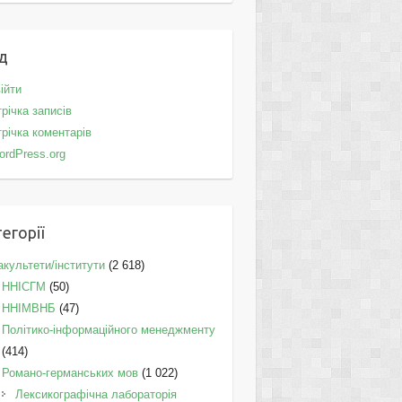
д
ійти
річка записів
річка коментарів
ordPress.org
егорії
культети/інститути
(2 618)
ННІСГМ
(50)
ННІМВНБ
(47)
Політико-інформаційного менеджменту
(414)
Романо-германських мов
(1 022)
Лексикографічна лабораторія