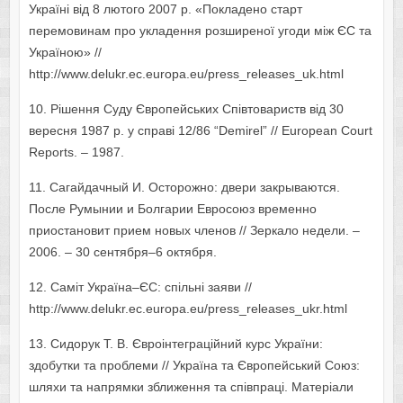
Україні від 8 лютого 2007 р. «Покладено старт
перемовинам про укладення розширеної угоди між ЄС та
Україною» //
http://www.delukr.ec.europa.eu/press_releases_uk.html
10. Рішення Суду Європейських Співтовариств від 30
вересня 1987 р. у справі 12/86 “Demirel” // European Court
Reports. – 1987.
11. Сагайдачный И. Осторожно: двери закрываются.
После Румынии и Болгарии Евросоюз временно
приостановит прием новых членов // Зеркало недели. –
2006. – 30 сентября–6 октября.
12. Саміт Україна–ЄС: спільні заяви //
http://www.delukr.ec.europa.eu/press_releases_ukr.html
13. Сидорук Т. В. Євроінтеграційний курс України:
здобутки та проблеми // Україна та Європейський Союз:
шляхи та напрямки зближення та співпраці. Матеріали