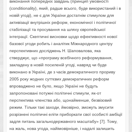
виконання попередніх завдань (принцип умовності
(conditionality), який, радше всього, буде використаний і в
новій угоді), не є для України достатнім стимулом для
активізації внутрішніх реформ, економічної і політичної
стабілізації та просування на шляху європейської
інтеграції. Скептичні висновки щодо ефективності нової
базової угоди робить і аналітик Міжнародного центру
перспективних досліджень Н. Шаповалова, яка
стверджує, що «програму всебічного реформування,
закладену в новій посиленій угоді, навряд чи буде
виконано в Україні, де з часів демократичного прориву
2005 року жодних суттєвих демократичних реформ
впроваджено не було, якщо Україні не будуть
запропоновані потужні політичні стимули, як-от
перспектива членства або, щонайменше, безвізовий
режим. Тільки такі заходи, ймовірно, зможуть змусити
розрізнені політичні еліти приборкати свої особисті амбіції
задля питань загальнодержавного масштабу» [7]. Тому,
на жаль, нова угода, найімовірніше, і надалі залишить