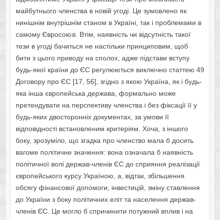
майбутнього членства в новій угоді. Це зумовлено як
нинішнім внутрішнім станом в Україні, так і проблемами в
самому Євросоюзі. Втім, наявність чи відсутність такої
тези в угоді бачиться не настільки принциповим, щоб
бити з цього приводу на сполох, адже підстави вступу
будь-якої країни до ЄС регулюються виключно статтею 49
Договору про ЄС [17, 56], згідно з якою Україна, як і будь-
яка інша європейська держава, формально може
претендувати на перспективу членства і без фіксації її у
будь-яких двосторонніх документах, за умови її
відповідності встановленим критеріям. Хоча, з іншого
боку, зрозуміло, що згадка про членство мала б досить
вагоме політичне значення: вона означала б наявність
політичної волі держав-членів ЄС до сприяння реалізації
європейського курсу Україною, а, відтак, збільшення
обсягу фінансової допомоги, інвестицій, зміну ставлення
до України з боку політичних еліт та населення держав-
членів ЄС. Це могло б спричинити потужний вплив і на