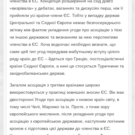
членства в ЄС. Концепція розширення на схід довго
«визрівала» у дебатах, ваганнях та дискусіях перш, ніж її
прийняли усі країни-члени ЄС. Тобто у випадку держав
Центральної та Східної Європи немає безпосереднього
зв’язку між фактом укладення угоди про асоціацію з тією
чи іншою державою та визнанням за нею перспективи
членства в ЄС. Хоча водночас необхідно визнати, що
саме цей тип угод передував мабутньому вступу цілого
ряду країн до ЄС – йдеться про Грецію, постсоціалістичні
країни Східної Європи, а нині це стосується Туреччини та
західнобалканських держав.
Загалом асоціація з третіми країнами широко
використовується у практиці зовнішніх зносин ЄС. Він має
двосторонні Угоди про асоціацію з низкою країн світу, в
тому числі Чилі, Марокко та ін. Проте, з точки зору
європейського мислення, після укладення угоди про
асоціацію з європейською державою, наступним логічним
кроком є підготовка цієї держави до членства в ЄС.