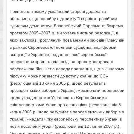
Певного оптимізму українській стороні додала та
обставина, що постійну підтримку її євроінтеграційним
зусиллям демонструє Європейський Парламент. Зокрема,
протягом 2005–2007 р. він ухвалив чотири резолюції, в
яких закликав «розглянути поза межами заходів Плану дій
в рамках Європейської політики сусідства, інші форми
асоціації з Україною, надання чіткої європейської
перспективи країні та відповіді на продемонстровані
переважною більшістю народу прагнення, що в кінцевому
підсумку може призвести до вступу країни до ЄС»
(резолюція від 13 січня 2005 р. щодо результатів
президентських виборів в Україні), «розпочати переговори
щодо укладення між Україною та Європейськими
співтовариствами Угоди про асоціацію» (резолюція від 5
квітня 2006 р. щодо результатів парламентських виборів в
Україні), «надати чітку європейську перспективу Україні в
новій посиленій угоді» (резолюція від 12 липня 2007 р.).
Однак ці документи Європейського Парламенту не мають