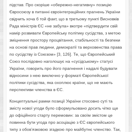
підстав. Про скоріше «обережно-негативну» позицію
Євросоюзу в питанні євроінтеграційних прагнень України
свідчить хоча б той факт, що в третьому пункті Висновків
Рада міністрів ЄС «не забула» вкотре «підтвердити свій
намір розвивати Європейську політику сусідства, з метою
зміцнення простору процвітання, стабільності та безпеки
на основі прав людини, демократії та верховенства права
по сусідству із Союзом» [3, 126]. Те, що Європейський
Союз послідовно наголошує на «сусідському» статусі
України, говорить про його прагнення і надалі будувати
відносини з нею виключно у форматі Європейської
політики сусідства, яка охоплює країни, що не мають
перспективи членства в ЄС.
Концептуальні рамки позиції України стосовно суті та
змісту нової угоди було сформульовано досить чітко ще
до офіційного старту перемовин: за своїм змістом це
повинна бути угода про асоціацію з ЄС європейського
типу з обов’язковою згадкою про майбутнє членство. Так,