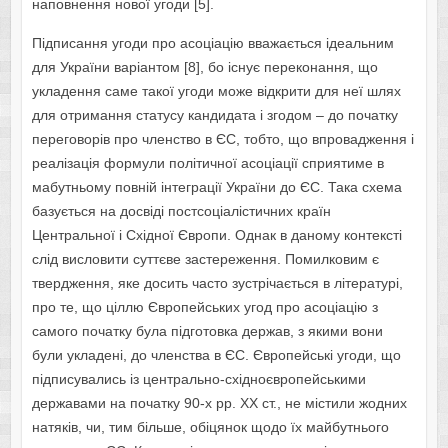
наповнення нової угоди [5].
Підписання угоди про асоціацію вважається ідеальним
для України варіантом [8], бо існує переконання, що
укладення саме такої угоди може відкрити для неї шлях
для отримання статусу кандидата і згодом – до початку
переговорів про членство в ЄС, тобто, що впровадження і
реалізація формули політичної асоціації сприятиме в
мабутньому повній інтеграції України до ЄС. Така схема
базується на досвіді постсоціалістичних країн
Центральної і Східної Європи. Однак в даному контексті
слід висловити суттєве застереження. Помилковим є
твердження, яке досить часто зустрічається в літературі,
про те, що ціллю Європейських угод про асоціацію з
самого початку була підготовка держав, з якими вони
були укладені, до членства в ЄС. Європейські угоди, що
підписувались із центрально-східноєвропейськими
державами на початку 90-х рр. ХХ ст., не містили жодних
натяків, чи, тим більше, обіцянок щодо їх майбутнього