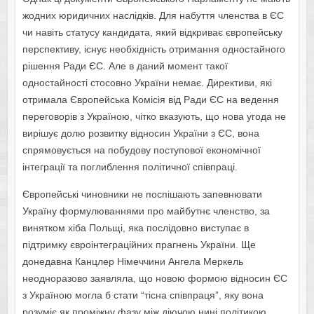
жодних юридичних наслідків. Для набуття членства в ЄС
чи навіть статусу кандидата, який відкриває європейську
перспективу, існує необхідність отримання одностайного
рішення Ради ЄС. Але в даний момент такої
одностайності стосовно України немає. Директиви, які
отримала Європейська Комісія від Ради ЄС на ведення
переговорів з Україною, чітко вказують, що нова угода не
вирішує долю розвитку відносин України з ЄС, вона
спрямовується на побудову поступової економічної
інтеграції та поглиблення політичної співпраці.
Європейські чиновники не поспішають запевнювати
Україну формулюваннями про майбутнє членство, за
винятком хіба Польщі, яка послідовно виступає в
підтримку євроінтеграційних прагнень України. Ще
донедавна Канцлер Німеччини Ангела Меркель
неодноразово заявляла, що новою формою відносин ЄС
з Україною могла б стати “тісна співпраця”, яку вона
розуміє як проміжну фазу між діючою нині політикою