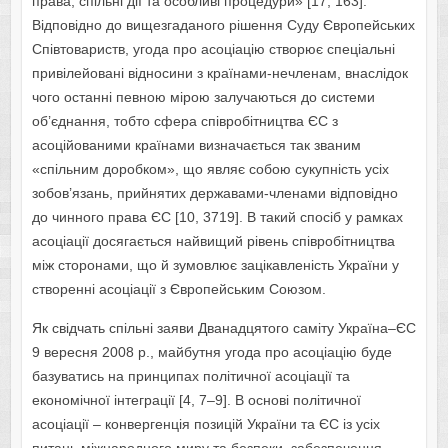
права, спільні дії та особливі процедури» [17, 163].
Відповідно до вищезгаданого рішення Суду Європейських
Співтовариств, угода про асоціацію створює спеціальні
привілейовані відносини з країнами-нечленам, внаслідок
чого останні певною мірою залучаються до системи
об’єднання, тобто сфера співробітництва ЄС з
асоційованими країнами визначається так званим
«спільним доробком», що являє собою сукупність усіх
зобов’язань, прийнятих державами-членами відповідно
до чинного права ЄС [10, 3719]. В такий спосіб у рамках
асоціації досягається найвищий рівень співробітництва
між сторонами, що й зумовлює зацікавленість України у
створенні асоціації з Європейським Союзом.
Як свідчать спільні заяви Дванадцятого саміту Україна–ЄС
9 вересня 2008 р., майбутня угода про асоціацію буде
базуватись на принципах політичної асоціації та
економічної інтеграції [4, 7–9]. В основі політичної
асоціації – конвергенція позицій України та ЄС із усіх