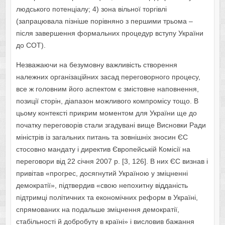
людського потенціалу; 4) зона вільної торгівлі
(запрацювала пізніше порівняно з першими трьома –
після завершення формальних процедур вступу України
до СОТ).
Незважаючи на безумовну важливість створення
належних організаційних засад переговорного процесу,
все ж головним його аспектом є змістовне наповнення,
позиції сторін, діапазон можливого компромісу тощо. В
цьому контексті прикрим моментом для України ще до
початку переговорів стали згадувані вище Висновки Ради
міністрів із загальних питань та зовнішніх зносин ЄС
стосовно мандату і директив Європейській Комісії на
переговори від 22 січня 2007 р. [3, 126]. В них ЄС визнав і
привітав «прогрес, досягнутий Україною у зміцненні
демократії», підтвердив «свою непохитну відданість
підтримці політичних та економічних реформ в Україні,
спрямованих на подальше зміцнення демократії,
стабільності й добробуту в країні» і висловив бажання