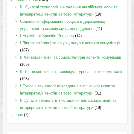
III Сучасні технології викладання англійської мови та
інтерпретації текстів світової літератури
(19)
Соціально-інформаційні процеси в державному
управлінні та місцевому самоврядуванні
(41)
І English for Specific Purposes
(14)
I Лінгвокогнітивні та соціокультурні аспекти комунікації
(187)
IІ Лінгвокогнітивні та соціокультурні аспекти комунікації
(169)
IІI Лінгвокогнітивні та соціокультурні аспекти комунікації
(198)
I Cучасні технології викладання англійської мови та
інтерпретації текстів світової літератури
(31)
II Cучасні технології викладання англійської мови та
інтерпретації текстів світової літератури
(19)
Інші
(7)