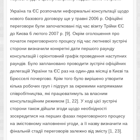
Україна та ЄС розпочали неформальні консультації щодо
нового базового договору ще у травні 2006 р. Офіційні
переговори були започатковані під час візиту Трійки ЄС
до Києва 6 лютого 2007 р. [9]. Окрім оголошення про
початок переговорного процесу під час лютневої зустрічі
сторони визначили конкретні дати першого раунду
консультацій і орієнтовний графік проведення наступних
раундів. Було заплановано проводити зустрічі офіційних
делегацій України та ЄС раз на один-два місяці в Києві та
Брюсселі почергово. Крім того було вирішено утворити
кілька робочих груп і підгруп за окремими напрямками
співробітництва, які працюватимуть за власним
консультаційним режимом [1, 22]. У ході цієї зустрічі
сторони також дійшли згоди щодо необхідності
зосередитися на перших фазах переговорного процесу
на змістовному наповненні угоди, а її назву визначити на
фінальній стадії переговорів залежно від змісту [1, 23].