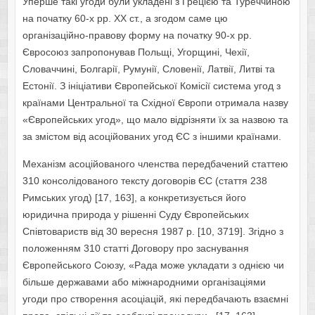
Уперше такі угоди були укладені з Грецією та Туреччиною
на початку 60-х рр. ХХ ст., а згодом саме цю
організаційно-правову форму на початку 90-х рр.
Євросоюз запропонував Польщі, Угорщині, Чехії,
Словаччині, Болгарії, Румунії, Словенії, Латвії, Литві та
Естонії. З ініціативи Європейської Комісії система угод з
країнами Центральної та Східної Європи отримала назву
«Європейських угод», що мало відрізняти їх за назвою та
за змістом від асоційованих угод ЄС з іншими країнами.
Механізм асоційованого членства передбачений статтею
310 консолідованого тексту договорів ЄС (стаття 238
Римських угод) [17, 163], а конкретизується його
юридична природа у рішенні Суду Європейських
Співтовариств від 30 вересня 1987 р. [10, 3719]. Згідно з
положенням 310 статті Договору про заснування
Європейського Союзу, «Рада може укладати з однією чи
більше державами або міжнародними організаціями
угоди про створення асоціацій, які передбачають взаємні