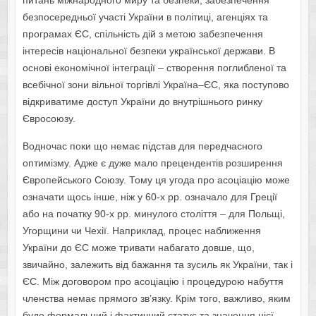
питань міжнародного миру та безпеки, забезпечення
безпосередньої участі України в політиці, агенціях та
програмах ЄС, спільність дій з метою забезпечення
інтересів національної безпеки української держави. В
основі економічної інтеграції – створення поглибленої та
всебічної зони вільної торгівлі Україна–ЄС, яка поступово
відкриватиме доступ України до внутрішнього ринку
Євросоюзу.
Водночас поки що немає підстав для передчасного
оптимізму. Адже є дуже мало прецендентів розширення
Європейського Союзу. Тому ця угода про асоціацію може
означати щось інше, ніж у 60-х рр. означало для Греції
або на початку 90-х рр. минулого століття – для Польщі,
Угорщини чи Чехії. Наприклад, процес наближення
України до ЄС може тривати набагато довше, що,
звичайно, залежить від бажання та зусиль як України, так і
ЄС. Між договором про асоціацію і процедурою набуття
членства немає прямого зв’язку. Крім того, важливо, яким
буде формальний і фактичний статус та значення цієї