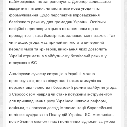
найімовірніше, не запропонують. Дотепер залишається
відкритим питання, чи міститиме нова угода чіткі
формулювання щодо перспектив впровадження
безвізового режиму для громадян України. Оскільки
офіційні переговори з цього питання поки що не
проводяться, така ймовірність залишається низькою. Так
чи інакше, угода має принаймні містити вичерпний
перелік умов та критеріїв, виконання яких дозволить
Україні отримати в майбутньому безвізовий режим у
стосунках з ЄС.
Аналізуючи сучасну ситуацію в Україні, можна
прогнозувати, що за відсутності таких стимулів як
перспектива членства і безвізовий режим майбутня угода
з Євросоюзом навряд чи стане потужним інструментом
для пришвидшення руху Україною шляхом реформ,
оскільки, як показав досвід імплементації Європейської
політики сусідства та Плану дій Україна–ЄС, можливість
поглиблення економічних і політичних відносин за умови