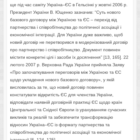
ще під час саміту Україна–ЄС в Гельсінкі у жовтні 2006 р.
Президент України В. Ющенко зазначив: “Суть нового
базового договору між Україною та ЄС – перехід від
партнерства і співробітництва до політичної асоціації і
економічної інтеграції. Для України дуже важливо, щоб
новий договір не перетворився в модернізований договір
про партнерство і співробітництво. Документ повинен
містити конкретні цілі і засоби їх досягнення” [13, 165]. 22
лютого 2007 р. Верховна Рада України прийняла Заяву
«Про започаткування переговорів між Україною та ЄС
щодо укладення нового базового договору», у якій
висловилась за те, що новий договір повинен
констатувати відкритість ЄС для членства України,
відповідати наявній договірній практиці ЄС щодо країн
Центральної та Східної Європи із урахуванням сучасних
викликів та реалій та забезпечити трансформацію
відносин Україна–ЄС із формату партнерства та
співробітництва до політичної асоціації та економічної
інтеграції [6, 124–125].