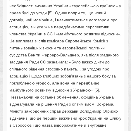
необхідності визнання України «європейською країною» у
преамбулі до угоди [5]. Однак попри те, що новий
договір, найімовірніше, і називатиметься договором про
асоціацію, він усе ж не передбачатиме перспективи
членства України в ЄС і «майбутнього розвитку відносин».
Це випливає зі слів комісара Європейської Комісії з
питань зовнішніх зносин та європейської політики
сусідства Беніти Ферреро-Вальднер, яка після згаданого
засідання Ради ЄС зазначила: «Було важко дійти до
спільного рішення стосовно пакета… за угодою про
асоціацію і щодо глибших зобов’язань з нашого боку за
поглибленою угодою, але вона не передбачає
майбутнього розвитку відносин з Україною» [5].
Незважаючи на останнє обмеження, офіційна Україна
відреагувала на рішення Ради з оптимізмом. Зокрема,
Міністр закордонних справ держави Володимир Огризко
відзначив, що це перший важливий крок України на шляху
в Євросоюз і що назва відображатиме й внутрішнє