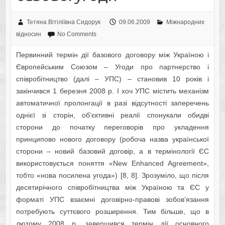
Тетяна Вітіліївна Сидорук
09.06.2009
Міжнародних
відносин
No Comments
Первинний термін дії базового договору між Україною і
Європейським Союзом – Угоди про партнерство і
співробітництво (далі – УПС) – становив 10 років і
закінчився 1 березня 2008 р. І хоч УПС містить механізм
автоматичної пролонгації в разі відсутності заперечень
однієї зі сторін, об’єктивні реалії спонукали обидві
сторони до початку переговорів про укладення
принципово нового договору (робоча назва української
сторони – новий базовий договір, а в термінології ЄС
використовується поняття «New Enhanced Agreement»,
тобто «нова посилена угода») [8, 8]. Зрозуміло, що після
десятирічного співробітництва між Україною та ЄС у
форматі УПС взаємні договірно-правові зобов’язання
потребують суттєвого розширення. Тим більше, що в
лютому 2008 р. завершився термін дії основного