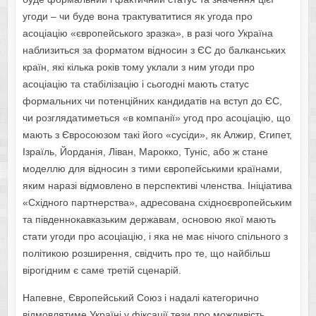
угоди – чи буде вона трактуватитися як угода про
асоціацію «європейського зразка», в разі чого Україна
наблизиться за форматом відносин з ЄС до балканських
країн, які кілька років тому уклали з ним угоди про
асоціацію та стабілізацію і сьогодні мають статус
формальних чи потенційних кандидатів на вступ до ЄС,
чи розглядатиметься «в компанії» угод про асоціацію, що
мають з Євросоюзом такі його «сусіди», як Алжир, Єгипет,
Ізраїль, Йорданія, Ліван, Марокко, Туніс, або ж стане
моделлю для відносин з тими європейськими країнами,
яким наразі відмовлено в перспективі членства. Ініціатива
«Східного партнерства», адресована східноєвропейським
та південнокавказьким державам, основою якої мають
стати угоди про асоціацію, і яка не має нічого спільного з
політикою розширення, свідчить про те, що найбільш
вірогідним є саме третій сценарій.
Напевне, Європейський Союз і надалі категорично
відмовлятиме Україні у фіксації тези про можливість