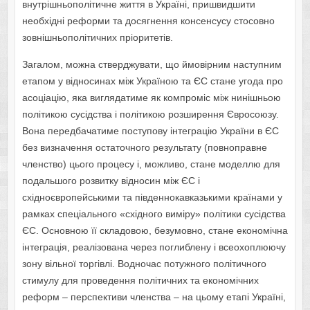
внутрішньополітичне життя в Україні, пришвидшити
необхідні реформи та досягнення консенсусу стосовно
зовнішньополітичних пріоритетів.
Загалом, можна стверджувати, що ймовірним наступним
етапом у відносинах між Україною та ЄС стане угода про
асоціацію, яка виглядатиме як компроміс між нинішньою
політикою сусідства і політикою розширення Євросоюзу.
Вона передбачатиме поступову інтеграцію України в ЄС
без визначення остаточного результату (повноправне
членство) цього процесу і, можливо, стане моделлю для
подальшого розвитку відносин між ЄС і
східноєвропейськими та південнокавказькими країнами у
рамках спеціального «східного виміру» політики сусідства
ЄС. Основною її складовою, безумовно, стане економічна
інтеграція, реалізована через поглиблену і всеохоплюючу
зону вільної торгівлі. Водночас потужного політичного
стимулу для проведення політичних та економічних
реформ – перспективи членства – на цьому етапі Україні,