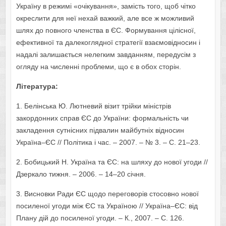
Україну в режимі «очікування», замість того, щоб чітко
окреслити для неї нехай важкий, але все ж можливий
шлях до повного членства в ЄС. Формування цілісної,
ефективної та далекоглядної стратегії взаємовідносин і
надалі залишається нелегким завданням, передусім з
огляду на численні проблеми, що є в обох сторін.
Література:
1. Белінська Ю. Лютневий візит трійки міністрів
закордонних справ ЄС до України: формальність чи
закладення сутнісних підвалин майбутніх відносин
Україна–ЄС // Політика і час. – 2007. – № 3. – С. 21–23.
2. Бобицький Н. Україна та ЄС: на шляху до нової угоди //
Дзеркало тижня. – 2006. – 14–20 січня.
3. Висновки Ради ЄС щодо переговорів стосовно нової
посиленої угоди між ЄС та Україною // Україна–ЄС: від
Плану дій до посиленої угоди. – К., 2007. – С. 126.