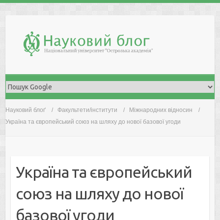
Skip
to
content
Науковий блоґ
Факультети/інститути
Міжнародних відносин
Україна та європейський союз на шляху до нової базової угоди
Україна та європейський
союз на шляху до нової
базової угоди