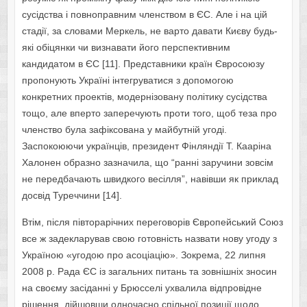
сусідства і повноправним членством в ЄС. Але і на цій
стадії, за словами Меркель, не варто давати Києву будь-
які обіцянки чи визнавати його перспективним
кандидатом в ЄС [11]. Представники країн Євросоюзу
пропонують Україні інтегруватися з допомогою
конкретних проектів, модернізовану політику сусідства
тощо, але вперто заперечують проти того, щоб теза про
членство була зафіксована у майбутній угоді.
Заспокоюючи українців, президент Фінляндії Т. Кааріна
Халонен образно зазначила, що “ранні заручини зовсім
не передбачають швидкого весілля”, навівши як приклад
досвід Туреччини [14].
Втім, після півторарічних переговорів Європейський Союз
все ж задекларував свою готовність назвати нову угоду з
Україною «угодою про асоціацію». Зокрема, 22 липня
2008 р. Рада ЄС із загальних питань та зовнішніх зносин
на своєму засіданні у Брюсселі ухвалила відпровідне
рішення, дійшовши одночасно спільної позиції щодо