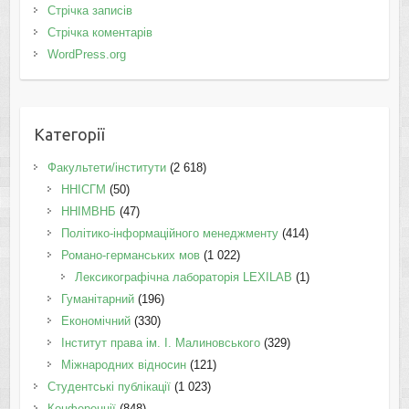
Стрічка записів
Стрічка коментарів
WordPress.org
Категорії
Факультети/інститути
(2 618)
ННІСГМ
(50)
ННІМВНБ
(47)
Політико-інформаційного менеджменту
(414)
Романо-германських мов
(1 022)
Лексикографічна лабораторія LEXILAB
(1)
Гуманітарний
(196)
Економічний
(330)
Інститут права ім. І. Малиновського
(329)
Міжнародних відносин
(121)
Студентські публікації
(1 023)
Конференції
(848)