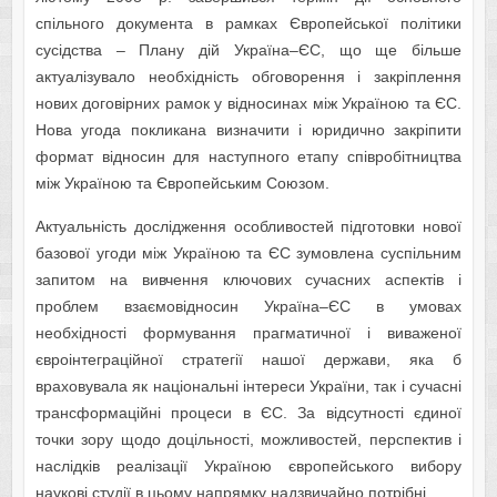
спільного документа в рамках Європейської політики
сусідства – Плану дій Україна–ЄС, що ще більше
актуалізувало необхідність обговорення і закріплення
нових договірних рамок у відносинах між Україною та ЄС.
Нова угода покликана визначити і юридично закріпити
формат відносин для наступного етапу співробітництва
між Україною та Європейським Союзом.
Актуальність дослідження особливостей підготовки нової
базової угоди між Україною та ЄС зумовлена суспільним
запитом на вивчення ключових сучасних аспектів і
проблем взаємовідносин Україна–ЄС в умовах
необхідності формування прагматичної і виваженої
євроінтеграційної стратегії нашої держави, яка б
враховувала як національні інтереси України, так і сучасні
трансформаційні процеси в ЄС. За відсутності єдиної
точки зору щодо доцільності, можливостей, перспектив і
наслідків реалізації Україною європейського вибору
наукові студії в цьому напрямку надзвичайно потрібні.