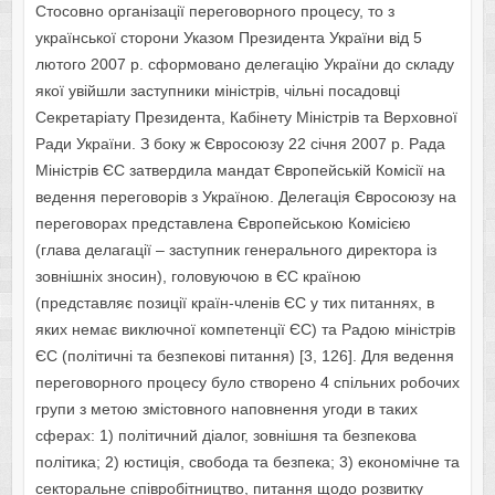
Стосовно організації переговорного процесу, то з
української сторони Указом Президента України від 5
лютого 2007 р. сформовано делегацію України до складу
якої увійшли заступники міністрів, чільні посадовці
Секретаріату Президента, Кабінету Міністрів та Верховної
Ради України. З боку ж Євросоюзу 22 січня 2007 р. Рада
Міністрів ЄС затвердила мандат Європейській Комісії на
ведення переговорів з Україною. Делегація Євросоюзу на
переговорах представлена Європейською Комісією
(глава делагації – заступник генерального директора із
зовнішніх зносин), головуючою в ЄС країною
(представляє позиції країн-членів ЄС у тих питаннях, в
яких немає виключної компетенції ЄС) та Радою міністрів
ЄС (політичні та безпекові питання) [3, 126]. Для ведення
переговорного процесу було створено 4 спільних робочих
групи з метою змістовного наповнення угоди в таких
сферах: 1) політичний діалог, зовнішня та безпекова
політика; 2) юстиція, свобода та безпека; 3) економічне та
секторальне співробітництво, питання щодо розвитку