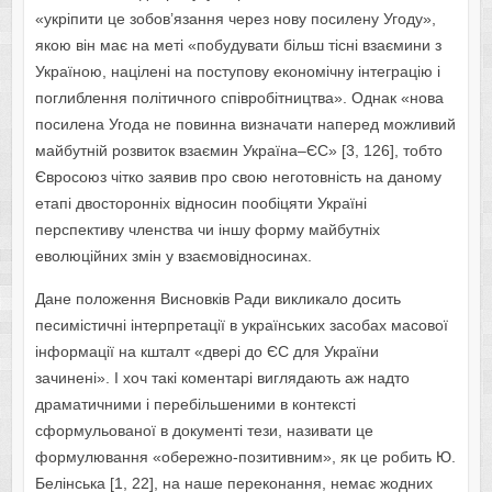
«укріпити це зобов’язання через нову посилену Угоду»,
якою він має на меті «побудувати більш тісні взаємини з
Україною, націлені на поступову економічну інтеграцію і
поглиблення політичного співробітництва». Однак «нова
посилена Угода не повинна визначати наперед можливий
майбутній розвиток взаємин Україна–ЄС» [3, 126], тобто
Євросоюз чітко заявив про свою неготовність на даному
етапі двосторонніх відносин пообіцяти Україні
перспективу членства чи іншу форму майбутніх
еволюційних змін у взаємовідносинах.
Дане положення Висновків Ради викликало досить
песимістичні інтерпретації в українських засобах масової
інформації на кшталт «двері до ЄС для України
зачинені». І хоч такі коментарі виглядають аж надто
драматичними і перебільшеними в контексті
сформульованої в документі тези, називати це
формулювання «обережно-позитивним», як це робить Ю.
Белінська [1, 22], на наше переконання, немає жодних