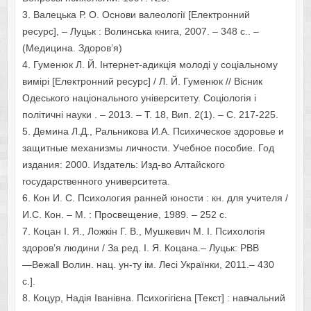
3. Валецька Р. О. Основи валеології [Електронний
ресурс], – Луцьк : Волинська книга, 2007. – 348 с.. –
(Медицина. Здоров’я)
4. Гуменюк Л. Й. Інтернет-адикція молоді у соціальному
вимірі [Електронний ресурс] / Л. Й. Гуменюк // Вісник
Одеського національного університету. Соціологія і
політичні науки . – 2013. – Т. 18, Вип. 2(1). – С. 217-225.
5. Демина Л.Д., Ральникова И.А. Психическое здоровье и
защитные механизмы личности. Учебное пособие. Год
издания: 2000. Издатель: Изд-во Алтайского
государственного университета.
6. Кон И. С. Психология ранней юности : кн. для учителя /
И.С. Кон. – М. : Просвещение, 1989. – 252 с.
7. Коцан І. Я., Ложкін Г. В., Мушкевич М. І. Психологія
здоров’я людини / За ред. І. Я. Коцана.– Луцьк: РВВ
―Вежа‖ Волин. нац. ун-ту ім. Лесі Українки, 2011.– 430
с.].
8. Коцур, Надія Іванівна. Психогігієна [Текст] : навчальний