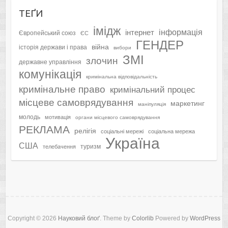
ТЕҐИ
імідж
інформація
інтернет
Європейський союз
ЄС
ГЕНДЕР
війна
історія держави і права
вибори
ЗМІ
злочин
державне управління
комунікація
кримінальна відповідальність
кримінальне право
кримінальний процес
місцеве самоврядування
маркетинг
маніпуляція
молодь
мотивація
органи місцевого самоврядування
РЕКЛАМА
релігія
соціальні мережі
соціальна мережа
Україна
США
туризм
телебачення
Copyright © 2026
Науковий блоґ
. Theme by
Colorlib
Powered by
WordPress