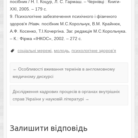
посібник / Н. І. Коцур, Л. С. Гармаш. – Чернівці : Книги-
XXI, 2005. – 179 с.
9. Психологічне забезпечення психічного і фізичного
здоров’я /Навч. посібник М.С.Корольчук, В.М. Крайнюк,
А.Ф. Косенко, Т.І.Кочергіна. Заг. редакція М.С.Корольчука.
– К.: Фірма «ІНКОС», 2002. – 272 с.
соціальні мережі
,
молодь
,
психологічне здоров’я
←
Особливості вживання термінів в англомовному
медичному дискурсі
Дослідження кадрових процесів в органах внутрішніх
справ України у науковій літературі
→
Залишити відповідь