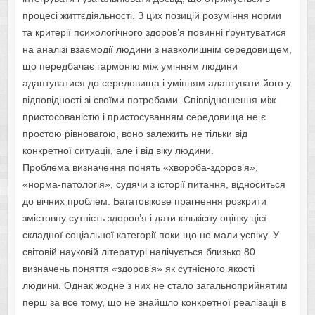
процесі життєдіяльності. З цих позицій розуміння норми
та критерії психологічного здоров’я повинні ґрунтуватися
на аналізі взаємодії людини з навколишнім середовищем,
що передбачає гармонію між умінням людини
адаптуватися до середовища і умінням адаптувати його у
відповідності зі своїми потребами. Співвідношення між
пристосованістю і пристосуванням середовища не є
простою рівновагою, воно залежить не тільки від
конкретної ситуації, але і від віку людини.
Проблема визначення понять «хвороба-здоров’я»,
«норма-патологія», судячи з історії питання, відноситься
до вічних проблем. Багатовікове прагнення розкрити
змістовну сутність здоров’я і дати кількісну оцінку цієї
складної соціальної категорії поки що не мали успіху. У
світовій науковій літературі налічується близько 80
визначень поняття «здоров’я» як сутнісного якості
людини. Однак жодне з них не стало загальноприйнятим
перш за все тому, що не знайшло конкретної реалізації в