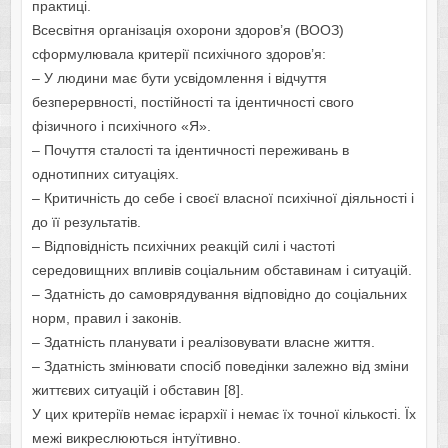
практиці.
Всесвітня організація охорони здоров’я (ВООЗ)
сформулювала критерії психічного здоров’я:
– У людини має бути усвідомлення і відчуття
безперервності, постійності та ідентичності свого
фізичного і психічного «Я».
– Почуття сталості та ідентичності переживань в
однотипних ситуаціях.
– Критичність до себе і своєї власної психічної діяльності і
до її результатів.
– Відповідність психічних реакцій силі і частоті
середовищних впливів соціальним обставинам і ситуацій.
– Здатність до самоврядування відповідно до соціальних
норм, правил і законів.
– Здатність планувати і реалізовувати власне життя.
– Здатність змінювати спосіб поведінки залежно від зміни
життєвих ситуацій і обставин [8].
У цих критеріїв немає ієрархії і немає їх точної кількості. Їх
межі викреслюються інтуїтивно.