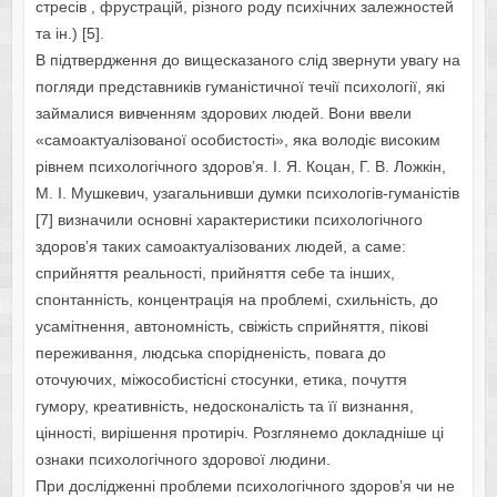
стресів , фрустрацій, різного роду психічних залежностей
та ін.) [5].
В підтвердження до вищесказаного слід звернути увагу на
погляди представників гуманістичної течії психології, які
займалися вивченням здорових людей. Вони ввели
«самоактуалізованої особистості», яка володіє високим
рівнем психологічного здоровʼя. І. Я. Коцан, Г. В. Ложкін,
М. І. Мушкевич, узагальнивши думки психологів-гуманістів
[7] визначили основні характеристики психологічного
здоровʼя таких самоактуалізованих людей, а саме:
сприйняття реальності, прийняття себе та інших,
спонтанність, концентрація на проблемі, схильність, до
усамітнення, автономність, свіжість сприйняття, пікові
переживання, людська спорідненість, повага до
оточуючих, міжособистісні стосунки, етика, почуття
гумору, креативність, недосконалість та її визнання,
цінності, вирішення протиріч. Розглянемо докладніше ці
ознаки психологічного здорової людини.
При дослідженні проблеми психологічного здоров’я чи не