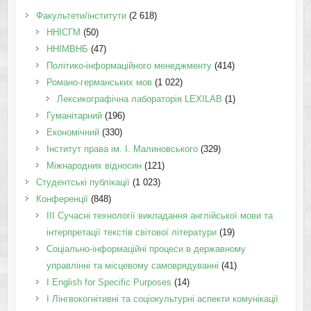
Факультети/інститути
(2 618)
ННІСГМ
(50)
ННІМВНБ
(47)
Політико-інформаційного менеджменту
(414)
Романо-германських мов
(1 022)
Лексикографічна лабораторія LEXILAB
(1)
Гуманітарний
(196)
Економічний
(330)
Інститут права ім. І. Малиновського
(329)
Міжнародних відносин
(121)
Студентські публікації
(1 023)
Конференції
(848)
III Сучасні технології викладання англійської мови та
інтерпретації текстів світової літератури
(19)
Соціально-інформаційні процеси в державному
управлінні та місцевому самоврядуванні
(41)
І English for Specific Purposes
(14)
I Лінгвокогнітивні та соціокультурні аспекти комунікації