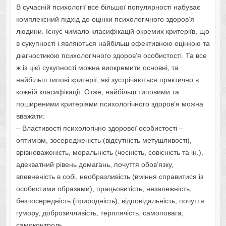
В сучасній психології все більшої популярності набуває
комплексний підхід до оцінки психологічного здоров’я
людини. Існує чимало класифікацій окремих критеріїв, що
в сукупності і являються найбільш ефективною оцінкою та
діагностикою психологічного здоров’я особистості. Та все
ж із цієї сукупності можна виокремити основні, та
найбільш типові критерії, які зустрічаються практично в
кожній класифікації. Отже, найбільш типовими та
поширеними критеріями психологічного здоров’я можна
вважати:
– Властивості психологічно здорової особистості –
оптимізм, зосередженість (відсутність метушливості),
врівноваженість, моральність (чесність, совісність та ін.),
адекватний рівень домагань, почуття обов’язку,
впевненість в собі, необразливість (вміння справитися із
особистими образами), працьовитість, незалежність,
безпосередність (природність), відповідальність, почуття
гумору, доброзичливість, терплячість, самоповага,
самоконтроль.