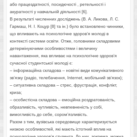
або працездатності, посидючості , ретельності і
акуратності у навчальній діяльності [6].
В результаті численних досліджень (В. А. Ликова, Л. С.
Гармаш, Н. І. Коцур [8] та ін.) було встановлено чинники,
що впливають на психологічне здоров’я молоді в
контексті системи освіти. Отже, головними складовими
детермінуючими особливостями і величину
навантаження, яка впливає на психологічне здоров’я
сучасної студентської молоді є:
– інформаційна складова – новітні види комунікативного
зв’язку (радіо, телебачення, Internet, мобільний зв’язок);
– ситуативна складова – стрес, фрустрація, конфлікт,
криза;
– особистісна складова – емоційна роздратованість,
образливість, чутливість, невпевненість у собі,
вимогливість до себе, сором’язливість.
Разом з тим, вузівська середовище характеризується
низкою особливостей, які мають істотний вплив на
психологічне здоров’я студента. До них, зокрема, можна