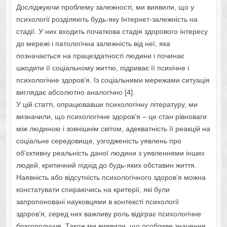
Досліджуючи проблему залежності, ми виявили, що у
психології розділяють будь-яку Інтернет-залежність на
стадії. У них входить початкова стадія здорового інтересу
до мережі і патологічна залежність від неї, яка
позначається на працездатності людини і починає
шкодити її соціальному життю, підриває її психічне і
психологічне здоров’я. Із соціальними мережами ситуація
виглядає абсолютно аналогічно [4].
У цій статті, опрацювавши психологічну літературу, ми
визначили, що психологічне здоров’я – це стан рівноваги
між людиною і зовнішнім світом, адекватність її реакцій на
соціальне середовище, узгодженість уявлень про
об’єктивну реальність даної людини з уявленнями інших
людей, критичний підхід до будь-яких обставин життя.
Наявність або відсутність психологічного здоров’я можна
констатувати спираючись на критерії, які були
запропоновані науковцями в контексті психології
здоров’я, серед них важливу роль відіграє психологічне
благополуччя. Також ми виявили, що особливе значення