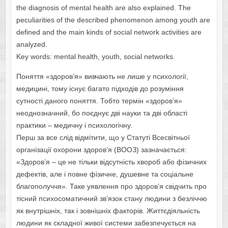
the diagnosis of mental health are also explained. The
peculiarities of the described phenomenon among youth are
defined and the main kinds of social network activities are
analyzed.
Key words: mental health, youth, social networks.
Поняття «здоров’я» вивчають не лише у психології,
медицині, тому існує багато підходів до розуміння
сутності даного поняття. Тобто термін «здоров’я»
неоднозначний, бо поєднує дві науки та дві області
практики – медичну і психологічну.
Перш за все слід відмітити, що у Статуті Всесвітньої
організації охорони здоров’я (ВООЗ) зазначається:
«Здоров’я – це не тільки відсутність хвороб або фізичних
дефектів, але і повне фізичне, душевне та соціальне
благополуччя». Таке уявлення про здоров’я свідчить про
тісний психосоматичний зв’язок стану людини з безліччю
як внутрішніх, так і зовнішніх факторів. Життєдіяльність
людини як складної живої системи забезпечується на