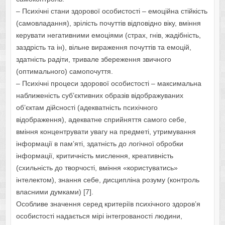
– Психічні стани здорової особистості – емоційна стійкість
(самовладання), зрілість почуттів відповідно віку, вміння
керувати негативними емоціями (страх, гнів, жадібність,
заздрість та ін), вільне вираження почуттів та емоцій,
здатність радіти, тривале збереження звичного
(оптимального) самопочуття.
– Психічні процеси здорової особистості – максимальна
наближеність суб’єктивних образів відображуваних
об’єктам дійсності (адекватність психічного
відображення), адекватне сприйняття самого себе,
вміння концентрувати увагу на предметі, утримування
інформації в пам’яті, здатність до логічної обробки
інформації, критичність мислення, креативність
(схильність до творчості, вміння «користуватись»
інтелектом), знання себе, дисципліна розуму (контроль
власними думками) [7].
Особливе значення серед критеріїв психічного здоров’я
особистості надається мірі інтегрованості людини,