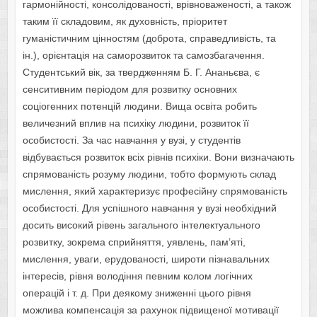
гармонійності, консолідованості, врівноваженості, а також
таким її складовим, як духовність, пріоритет
гуманістичним цінностям (доброта, справедливість, та
ін.), орієнтація на саморозвиток та самозбагачення.
Студентський вік, за твердженням Б. Г. Ананьєва, є
сенситивним періодом для розвитку основних
соціогенних потенцій людини. Вища освіта робить
величезний вплив на психіку людини, розвиток її
особистості. За час навчання у вузі, у студентів
відбувається розвиток всіх рівнів психіки. Вони визначають
спрямованість розуму людини, тобто формують склад
мислення, який характеризує професійну спрямованість
особистості. Для успішного навчання у вузі необхідний
досить високий рівень загального інтелектуального
розвитку, зокрема сприйняття, уявлень, пам’яті,
мислення, уваги, ерудованості, широти пізнавальних
інтересів, рівня володіння певним колом логічних
операцій і т. д. При деякому зниженні цього рівня
можлива компенсація за рахунок підвищеної мотивації