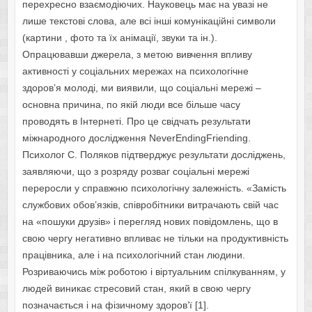
перехресно взаємодіючих. Науковець має на увазі не
лише текстові слова, але всі інші комунікаційні символи
(картини , фото та їх анімації, звуки та ін.).
Опрацювавши джерела, з метою вивчення впливу
активності у соціальних мережах на психологічне
здоров’я молоді, ми виявили, що соціальні мережі –
основна причина, по якій люди все більше часу
проводять в Інтернеті. Про це свідчать результати
міжнародного дослідження NeverEndingFriending.
Психолог С. Поляков підтверджує результати досліджень,
заявляючи, що з розряду розваг соціальні мережі
переросли у справжню психологічну залежність. «Замість
службових обов’язків, співробітники витрачають свій час
на «пошуки друзів» і перегляд нових повідомлень, що в
свою чергу негативно впливає не тільки на продуктивність
працівника, але і на психологічний стан людини.
Розриваючись між роботою і віртуальним спілкуванням, у
людей виникає стресовий стан, який в свою чергу
позначається і на фізичному здоров’ї [1].