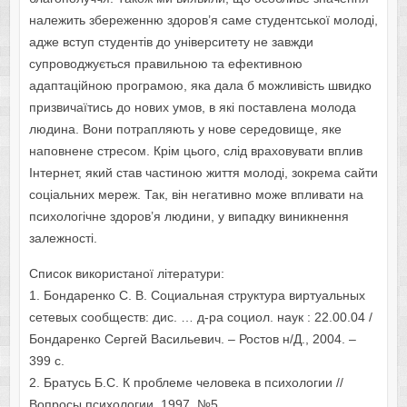
належить збереженню здоров’я саме студентської молоді,
адже вступ студентів до університету не завжди
супроводжується правильною та ефективною
адаптаційною програмою, яка дала б можливість швидко
призвичаїтись до нових умов, в які поставлена молода
людина. Вони потрапляють у нове середовище, яке
наповнене стресом. Крім цього, слід враховувати вплив
Інтернет, який став частиною життя молоді, зокрема сайти
соціальних мереж. Так, він негативно може впливати на
психологічне здоров’я людини, у випадку виникнення
залежності.
Список використаної літератури:
1. Бондаренко С. В. Социальная структура виртуальных
сетевых сообществ: дис. … д-ра социол. наук : 22.00.04 /
Бондаренко Сергей Васильевич. – Ростов н/Д., 2004. –
399 с.
2. Братусь Б.С. К проблеме человека в психологии //
Вопросы психологии. 1997. №5.