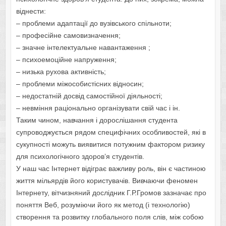
віднести:
– проблеми адаптації до вузівського спільноти;
– професійне самовизначення;
– значне інтелектуальне навантаження ;
– психоемоційне напруження;
– низька рухова активність;
– проблеми міжособистісних відносин;
– недостатній досвід самостійної діяльності;
– невміння раціонально організувати свій час і ін.
Таким чином, навчання і дорослішання студента
супроводжується рядом специфічних особливостей, які в
сукупності можуть виявитися потужним фактором ризику
для психологічного здоров’я студентів.
У наш час Інтернет відіграє важливу роль, він є частиною
життя мільярдів його користувачів. Вивчаючи феномен
Інтернету, вітчизняний дослідник Г.Р.Громов зазначає про
поняття Веб, розуміючи його як метод (і технологію)
створення та розвитку глобального поля слів, між собою