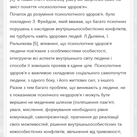
зміст поняття «психологічне здоров’я».
Початок до розуміння психологічного здоров’я, було
покладено З. Фрейдом, який вважав, що багато психічних
порушень є наслідком внутрішньоособистісних конфліктів,
які турбують навіть здорових людей. Л.Дьоміна, І.
Ральнікова [5], впевнені, що психологічне здоров’я
людини пов’язане з особливостями особистості,
інтегруючи всі аспекти внутрішнього світу людини і
способи її зовнішніх проявів в єдине ціле. Психологічне
здоров’я є важливою складовою соціального самопочуття
людини, з одного боку, і його життєвих сил, з іншого.
Разом з тим багато проблем, що виникають у людини, не
є показником психічного нездоров’я і можуть бути
вирішені не медичним шляхом (поліпшення пам’яті,
уваги, мислення; формування необхідного рівня
комунікацій; самопрезентації; прагнення до реалізації
своїх можливостей; рішення внутрішньоособистісних та
міжособистісних конфліктів; звільнення від тривожності,