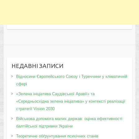
НЕДАВНІ ЗАПИСИ
Відносини Європейського Союзу і Туреччини у кліматичній
сфері
«Зелена ініціатива Саудівської Аравії» та
«Середньосхідна зелена ініціатива» у контексті реалізації
стратегії Vision 2030
Військова допомога малих держав: оцінка ефективності
балтійської підтримки України
Теоретичне обґрунтування психічних станів