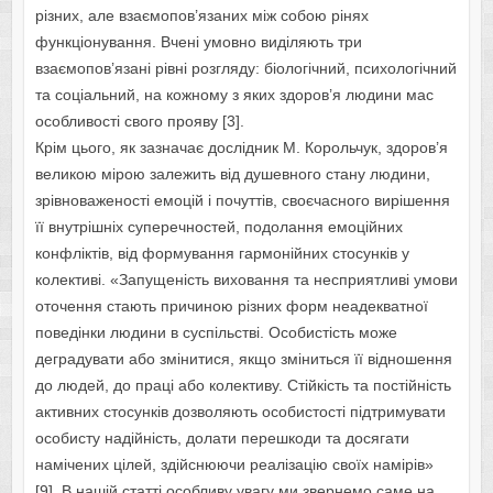
різних, але взаємопов’язаних між собою рінях
функціонування. Вчені умовно виділяють три
взаємопов’язані рівні розгляду: біологічний, психологічний
та соціальний, на кожному з яких здоров’я людини мас
особливості свого прояву [3].
Крім цього, як зазначає дослідник М. Корольчук, здоров’я
великою мірою залежить від душевного стану людини,
зрівноваженості емоцій і почуттів, своєчасного вирішення
її внутрішніх суперечностей, подолання емоційних
конфліктів, від формування гармонійних стосунків у
колективі. «Запущеність виховання та несприятливі умови
оточення стають причиною різних форм неадекватної
поведінки людини в суспільстві. Особистість може
деградувати або змінитися, якщо зміниться її відношення
до людей, до праці або колективу. Стійкість та постійність
активних стосунків дозволяють особистості підтримувати
особисту надійність, долати перешкоди та досягати
намічених цілей, здійснюючи реалізацію своїх намірів»
[9]. В нашій статті особливу увагу ми звернемо саме на