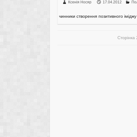
Ксенія Носяр
17.04.2012
По
чинники створення позитивного іміджу
Сторінка 