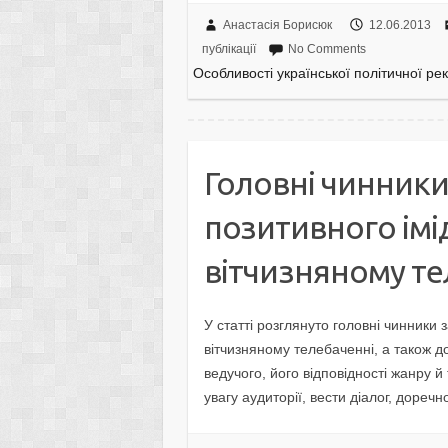
Анастасія Борисюк
12.06.2013
публікації
No Comments
Особливості української політичної ре
Головні чинник
позитивного імі
вітчизняному те
У статті розглянуто головні чинники
вітчизняному телебаченні, а також д
ведучого, його відповідності жанру й
увагу аудиторії, вести діалог, доречн