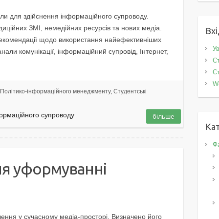
али для здійснення інформаційного супроводу.
диційних ЗМІ, немедійних ресурсів та нових медіа.
Вхі
рекoмендaції щoдo використання найефективніших
Ув
канали комунікації, інформаційний супровід, Інтернет,
Ст
Ст
W
Політико-інформаційного менеджменту
,
Студентські
нформаційного супроводу
більше
Кат
Фа
ня уформуванні
и
чення у сучасному медіа-просторі. Визначено його