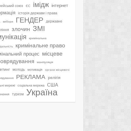
імідж
інтернет
ейський союз
ЄС
ормація
історія держави і права
ГЕНДЕР
а
державне
вибори
ЗМІ
злочин
ління
мунікація
кримінальна
кримінальне право
ідальність
місцеве
мінальний процес
оврядування
маніпуляція
етинг
молодь
мотивація
органи місцевого
РЕКЛАМА
релігія
рядування
США
ьні мережі
соціальна мережа
Україна
туризм
ачення