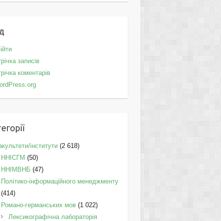
д
ійти
річка записів
річка коментарів
ordPress.org
егорії
культети/інститути
(2 618)
ННІСГМ
(50)
ННІМВНБ
(47)
Політико-інформаційного менеджменту
(414)
Романо-германських мов
(1 022)
Лексикографічна лабораторія