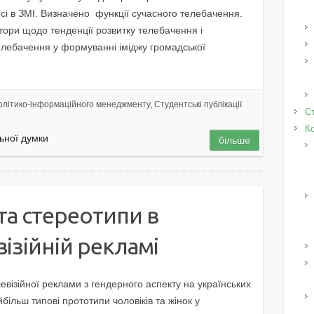
есі в ЗМІ. Визначено функції сучасного телебачення.
ктори щодо тенденції розвитку телебачення і
елебачення у формуванні іміджу громадської
олітико-інформаційного менеджменту
,
Студентські публікації
Ст
К
ьної думки
більше
та стереотипи в
візійній рекламі
евізійної реклами з гендерного аспекту на українських
ільш типові прототипи чоловіків та жінок у