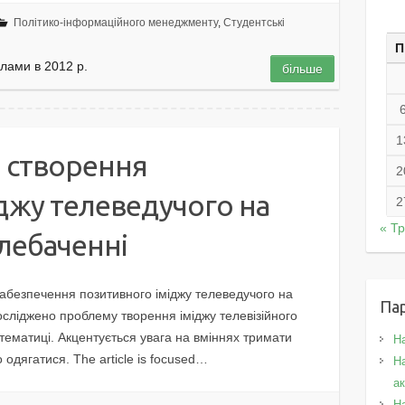
Політико-інформаційного менеджменту
,
Студентські
П
клами в 2012 р.
більше
1
и створення
2
джу телеведучого на
2
« Т
лебаченні
 забезпечення позитивного іміджу телеведучого на
Па
осліджено проблему творення іміджу телевізійного
 тематиці. Акцентується увага на вміннях тримати
Н
о одягатися. The article is focused…
На
а
Н