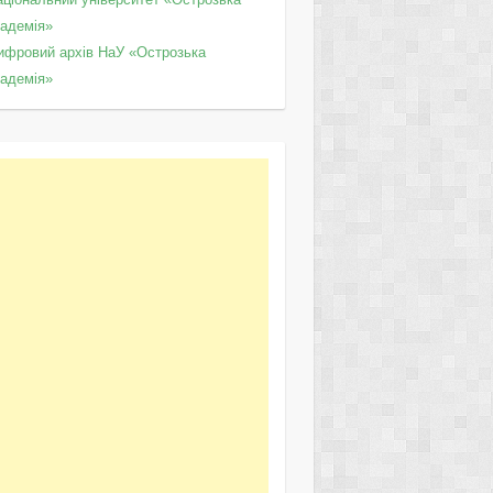
кадемія»
ифровий архів НаУ «Острозька
кадемія»