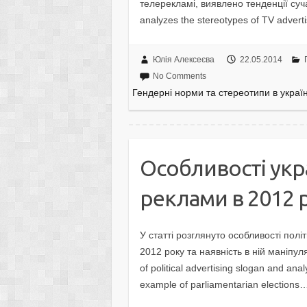
телерекламі, виявлено тенденції суча
analyzes the stereotypes of TV adver
Юлія Алексеєва
22.05.2014
No Comments
Гендерні норми та стереотипи в україн
Особливості укра
реклами в 2012 р
У статті розглянуто особливості полі
2012 року та наявність в ній маніпуля
of political advertising slogan and analy
example of parliamentarian elections