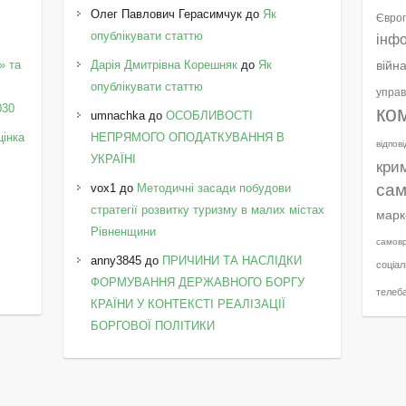
Олег Павлович Герасимчук
до
Як
Європ
опублікувати статтю
інф
» та
Дарія Дмитрівна Корешняк
до
Як
війн
у
опублікувати статтю
управ
030
ко
umnachka
до
ОСОБЛИВОСТІ
цінка
НЕПРЯМОГО ОПОДАТКУВАННЯ В
відпов
УКРАЇНІ
кри
сам
vox1
до
Методичні засади побудови
стратегії розвитку туризму в малих містах
марк
Рівненщини
самов
anny3845
до
ПРИЧИНИ ТА НАСЛІДКИ
соціал
ФОРМУВАННЯ ДЕРЖАВНОГО БОРГУ
телеб
КРАЇНИ У КОНТЕКСТІ РЕАЛІЗАЦІЇ
БОРГОВОЇ ПОЛІТИКИ