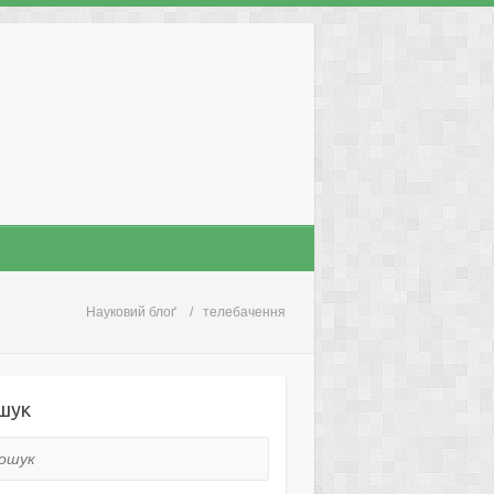
Науковий блоґ
телебачення
шук
ук