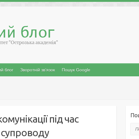
й блог
Зворотній зв’язок
Пошук Google
По
омунікації під час
Пош
 супроводу