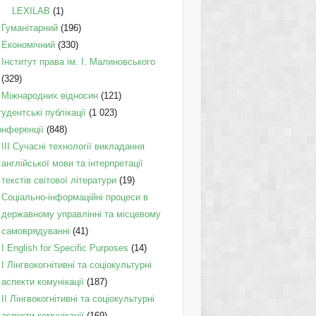
LEXILAB
(1)
Гуманітарний
(196)
Економічний
(330)
Інститут права ім. І. Малиновського
(329)
Міжнародних відносин
(121)
удентські публікації
(1 023)
онференції
(848)
III Сучасні технології викладання
англійської мови та інтерпретації
текстів світової літератури
(19)
Соціально-інформаційні процеси в
державному управлінні та місцевому
самоврядуванні
(41)
І English for Specific Purposes
(14)
I Лінгвокогнітивні та соціокультурні
аспекти комунікації
(187)
IІ Лінгвокогнітивні та соціокультурні
аспекти комунікації
(169)