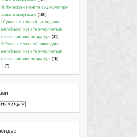
IІI Лінгвокогнітивні та соціокультурні
аспекти комунікації
(198)
I Cучасні технології викладання
англійської мови та інтерпретації
текстів світової літератури
(31)
II Cучасні технології викладання
англійської мови та інтерпретації
текстів світової літератури
(19)
ші
(7)
іви
ви
лендар