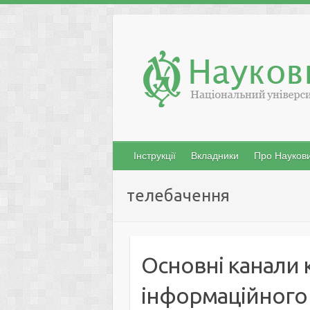
Skip
to
content
Інструкції
Вкладники
Про Наукови
телебачення
Основні канали к
інформаційного