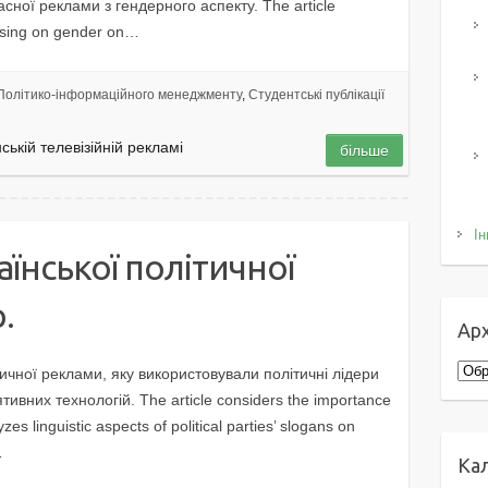
сної реклами з гендерного аспекту. The article
tising on gender on…
Політико-інформаційного менеджменту
,
Студентські публікації
ській телевізійній рекламі
більше
Ін
їнської політичної
.
Арх
Архі
тичної реклами, яку використовували політичні лідери
тивних технологій. The article considers the importance
zes linguistic aspects of political parties’ slogans on
…
Ка