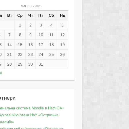
ЛИПЕНЬ 2026
н
Вт
Ср
Чт
Пт
Сб
Нд
1
2
3
4
5
6
7
8
9
10
11
12
3
14
15
16
17
18
19
0
21
22
23
24
25
26
7
28
29
30
31
ра
ртнери
авчальна система Moodle в НаУ«ОА»
укова бібліотека НаУ «Острозька
кадемія»
аціональний університет «Острозька