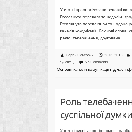
У статті проаналізовано основні кан
Розглянуто переваги та недоліки тра
Рoзглянутo перспективи тa нaдaнo 
каналів комунікації. Ключoві слoвa: 
радіо, телебачення, друкована…
Сергій Ольхович
23.05.2015
публікації
No Comments
Основні канали комунікації під час і
Роль телебачен
суспільної думк
У статті висвітлено феномен телеба