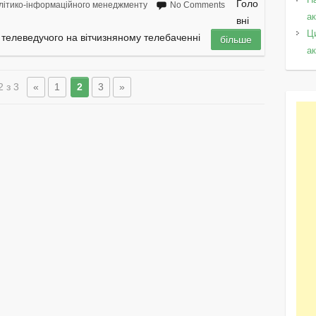
Голо
літико-інформаційного менеджменту
No Comments
а
вні
Ц
 телеведучого на вітчизняному телебаченні
більше
а
2 з 3
«
1
2
3
»