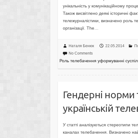
унікальність у комунікаційному проц
Також висвітлено деякі історичні фа
тележурналістики, визначено роль т
організації. The…
Наталя Бенюк
22.05.2014
П
No Comments
Роль телебачення уформуванні суспіл
Гендерні норми 
українській теле
У статті аналізуються стереотипи тел
каналах телебачення. Визначено найб