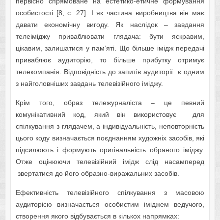
первісно спрямоване на естетико-етичне формування
особистості [8, с. 27]. І як частина виробництва він має
давати економічну вигоду. Як наслідок – завдання
телеіміджу приваблювати глядача: бути яскравим,
цікавим, залишатися у пам’яті. Що більше імідж передачі
приваблює аудиторію, то більше прибутку отримує
телекомпанія. Відповідність до запитів аудиторії є одним
з найголовніших завдань телевізійного іміджу.
Крім того, образ тележурналіста – це певний
комунікативний код, який він використовує для
спілкування з глядачем, а індивідуальність, неповторність
цього коду визначається поєднанням художніх засобів, які
підсилюють і формують оригінальність обраного іміджу.
Отже оцінюючи телевізійний імідж слід насамперед
звертатися до його образно-виражальних засобів.
Ефективність телевізійного спілкування з масовою
аудиторією визначається особистим іміджем ведучого,
створення якого відбувається в кількох напрямках: