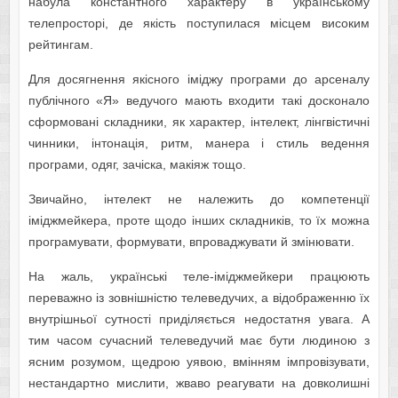
набула константного характеру в українському
телепросторі, де якість поступилася місцем високим
рейтингам.
Для досягнення якісного іміджу програми до арсеналу
публічного «Я» ведучого мають входити такі досконало
сформовані складники, як характер, інтелект, лінгвістичні
чинники, інтонація, ритм, манера і стиль ведення
програми, одяг, зачіска, макіяж тощо.
Звичайно, інтелект не належить до компетенції
іміджмейкера, проте щодо інших складників, то їх можна
програмувати, формувати, впроваджувати й змінювати.
На жаль, українські теле-іміджмейкери працюють
переважно із зовнішністю телеведучих, а відображенню їх
внутрішньої сутності приділяється недостатня увага. А
тим часом сучасний телеведучий має бути людиною з
ясним розумом, щедрою уявою, вмінням імпровізувати,
нестандартно мислити, жваво реагувати на довколишні