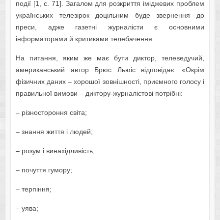
події [1, с. 71]. Загалом для розкриття іміджевих проблем
українських телезірок доцільним буде звернення до
преси, адже газетні журналісти є основними
інформаторами й критиками телебачення.
На питання, яким же має бути диктор, телеведучий,
американський автор Брюс Льюіс відповідає: «Окрім
фізичних даних – хорошої зовнішності, приємного голосу і
правильної вимови – диктору-журналістові потрібні:
– різностороння світа;
– знання життя і людей;
– розум і винахідливість;
– почуття гумору;
– терпіння;
– уява;