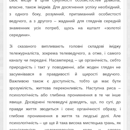
своє місце в цілій сукупності особистостей довкола,
власне, також іміджів. Для досягнення успіху необхідний,
з одного боку, розумний, притаманний особистості
ведучого, а з другого – жаданий для глядачів середній
знаменник усіх потреб, щось на кшталт «золотої
середини».
Зі сказаного випливають головні складові іміджу
тележурналіста, зокрема телеведучого, а отже, і самого
каналу чи передачі. Насамперед – це органічність, себто
природність і такт у поводженні, аби жоден глядач не
засумнівався в правдивості й щирості ведучого.
Важливою також є доступність, тобто це має бути
зрозумілість, життєва переконливість. Наступна риса –
психологічність або глибина проникнення в те чи інше
явище. Досвідчені телеведучі доводять, що, по суті, до
правди життя зводиться і сенс органічності образу, і
глибоке проникнення в життя та людські долі. Але
психологічність – це ще й така висока мистецька грань, як
асоціативність, недомовленість, коли у словах