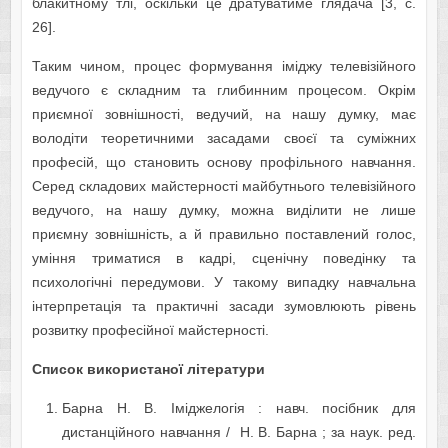
блакитному тлі, оскільки це дратуватиме глядача [3, с.
26].
Таким чином, процес формування іміджу телевізійного
ведучого є складним та глибинним процесом. Окрім
приємної зовнішності, ведучий, на нашу думку, має
володіти теоретичними засадами своєї та суміжних
професій, що становить основу профільного навчання.
Серед складових майстерності майбутнього телевізійного
ведучого, на нашу думку, можна виділити не лише
приємну зовнішність, а й правильно поставлений голос,
уміння триматися в кадрі, сценічну поведінку та
психологічні передумови. У такому випадку навчальна
інтерпретація та практичні засади зумовлюють рівень
розвитку професійної майстерності.
Список використаної літератури
Барна Н. В. Іміджелогія : навч. посібник для
дистанційного навчання / Н. В. Барна ; за наук. ред.