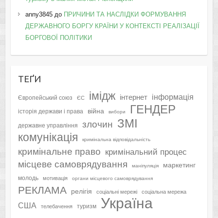
anny3845
до
ПРИЧИНИ ТА НАСЛІДКИ ФОРМУВАННЯ
ДЕРЖАВНОГО БОРГУ КРАЇНИ У КОНТЕКСТІ РЕАЛІЗАЦІЇ
БОРГОВОЇ ПОЛІТИКИ
ТЕҐИ
імідж
інформація
інтернет
Європейський союз
ЄС
ГЕНДЕР
війна
історія держави і права
вибори
ЗМІ
злочин
державне управління
комунікація
кримінальна відповідальність
кримінальне право
кримінальний процес
місцеве самоврядування
маркетинг
маніпуляція
молодь
мотивація
органи місцевого самоврядування
РЕКЛАМА
релігія
соціальні мережі
соціальна мережа
Україна
США
туризм
телебачення