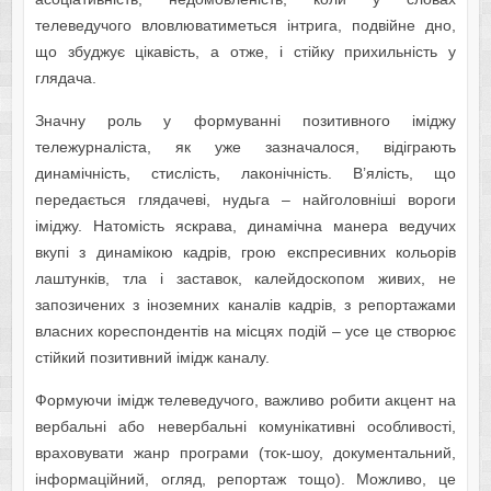
телеведучого вловлюватиметься інтрига, подвійне дно,
що збуджує цікавість, а отже, і стійку прихильність у
глядача.
Значну роль у формуванні позитивного іміджу
тележурналіста, як уже зазначалося, відіграють
динамічність, стислість, лаконічність. В’ялість, що
передається глядачеві, нудьга – найголовніші вороги
іміджу. Натомість яскрава, динамічна манера ведучих
вкупі з динамікою кадрів, грою експресивних кольорів
лаштунків, тла і заставок, калейдоскопом живих, не
запозичених з іноземних каналів кадрів, з репортажами
власних кореспондентів на місцях подій – усе це створює
стійкий позитивний імідж каналу.
Формуючи імідж те­леведучого, важливо робити акцент на
вер­бальні або невербальні комунікативні особли­вості,
враховувати жанр програми (ток-шоу, до­кументальний,
інформаційний, огляд, репор­таж тощо). Можливо, це