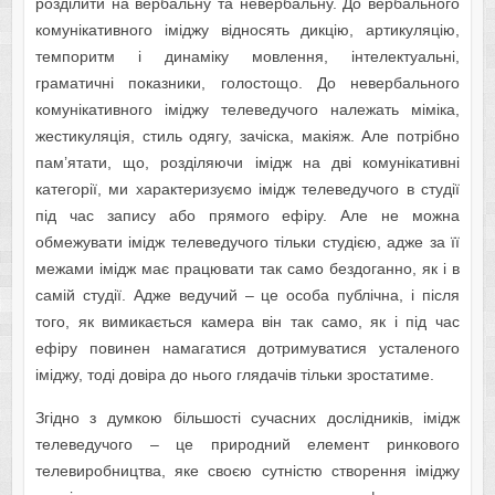
розділити на вербальну та невербальну. До вербального
комунікативного іміджу відносять дикцію, артикуляцію,
темпоритм і динаміку мовлення, інтелектуальні,
граматичні показники, голостощо. До невербального
комунікативного іміджу телеведучого належать міміка,
жестикуляція, стиль одягу, зачіска, макіяж. Але потрібно
пам’ятати, що, розділяючи імідж на дві комунікативні
категорії, ми характеризуємо імідж телеведучого в студії
під час запису або прямого ефіру. Але не можна
обмежувати імідж телеведучого тільки студією, адже за її
межами імідж має працювати так само бездоганно, як і в
самій студії. Адже ведучий – це особа публічна, і після
того, як вимикається камера він так само, як і під час
ефіру повинен намагатися дотримуватися усталеного
іміджу, тоді довіра до нього глядачів тільки зростатиме.
Згідно з думкою більшості сучасних дослідників, імідж
телеведучого – це природний елемент ринкового
телевиробництва, яке своєю сутністю створення іміджу