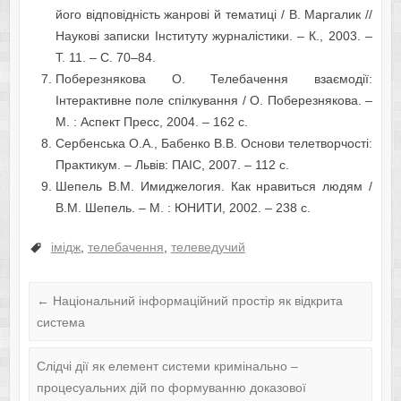
його відповідність жанрові й тематиці / В. Маргалик //
Наукові записки Інституту журналістики. – К., 2003. –
Т. 11. – С. 70–84.
Поберезнякова О. Телебачення взаємодії:
Інтерактивне поле спілкування / О. Поберезнякова. –
М. : Аспект Пресс, 2004. – 162 с.
Сербенська О.А., Бабенко В.В. Основи телетворчості:
Практикум. – Львів: ПАІС, 2007. – 112 с.
Шепель В.М. Имиджелогия. Как нравиться людям /
В.М. Шепель. – М. : ЮНИТИ, 2002. – 238 с.
імідж
,
телебачення
,
телеведучий
←
Національний інформаційний простір як відкрита
система
Слідчі дії як елемент системи кримінально –
процесуальних дій по формуванню доказової