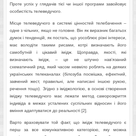
Проте успіх у глядачів тієї чи іншої програми завойовує
особистість телеведучого.
Місце телеведучого в системі цінностей телебачення –
одне з чільних, якщо не головне. Він як виразник багатьох
думок і тенденцій, як постать, що уособлює різні інтереси,
має володіти такими рисами, котрі визначають його
самобутній і цікавий імідж. Щоправда, якості, які
визначають імідж, – це не штучно нав’язаний
схематичний ряд, який часом невміло роблять на деяких
українських телеканалах (білозуба посмішка, ефектний,
завчений жест, правильні, але написані іншою рукою,
речення тощо). Згідно з іміджологією, в основі створення
іміджу телеведучого має лежати метод саморозкриття
індивіда в межах усталених суспільних відносин і його
вміння адаптуватися до реальності [2].
Варто враховувати той факт, що імідж телеведучого є
перш за все комунікативною категорією, яку можна