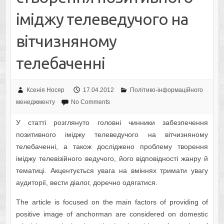
іміджу телеведучого на
вітчизняному
телебаченні
Ксенія Носяр
17.04.2012
Політико-інформаційного
менеджменту
No Comments
У статті розглянуто головні чинники забезпечення
позитивного іміджу телеведучого на вітчизняному
телебаченні, а також досліджено проблему творення
іміджу телевізійного ведучого, його відповідності жанру й
тематиці. Акцентується увага на вміннях тримати увагу
аудиторії, вести діалог, доречно одягатися.
The article is focused on the main factors of providing of
positive image of anchorman are considered on domestic