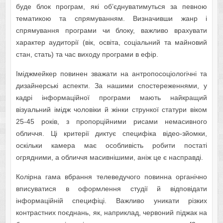
буде блок програм, які об’єднуватимуться за певною
тематикою та спрямуванням. Визначивши жанр і
спрямування програми чи блоку, важливо врахувати
характер ауди­торії (вік, освіта, соціальний та майновий
стан, стать) та час виходу програми в ефір.
Іміджмейкер повинен зважати на антропосоціологічні та
дизайнерські аспекти. За нашими спостереженнями, у
кадрі інформаційної прог­рами мають найкращий
візуальний імідж чоло­віки й жінки стрункої статури віком
25-45 років, з пропорційними рисами немасивного
обличчя. Ці критерії диктує специфіка відео-зйомки,
оскільки камера має особливість роби­ти постаті
огрядними, а обличчя масивнішими, аніж це є насправді.
Колірна гама вбрання телеведучого повинна органічно
вписуватися в оформлення студії й відповідати
інформаційній специфіці. Важливо уникати різких
контрастних поєднань, як, наприклад, червоний піджак на