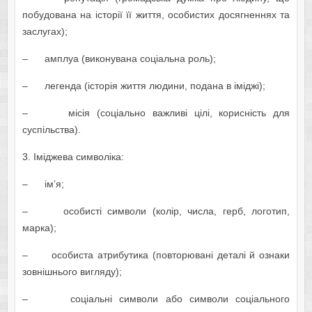
побудована на історії її життя, особистих досягненнях та
заслугах);
– амплуа (виконувана соціальна роль);
– легенда (історія життя людини, подана в іміджі);
– місія (соціально важливі цілі, корисність для
суспільства).
3. Іміджева символіка:
– ім’я;
– особисті символи (колір, числа, герб, логотип,
марка);
– особиста атрибутика (повторювані деталі й ознаки
зовнішнього вигляду);
– соціальні символи або символи соціального