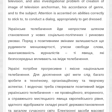
television, and also investigational problem of creation of
image of television anchorman, his accordance of genre,
and to the subject. Attention is accented on abilities correctly
to stick to, to conduct a dialog, appropriately to get dressed.
Українське телебачення йде непростим шляхом
становлення у нових соціально-політичних і ринкових
умовах. Поряд з позитивними змінами залишаються ще
рудименти меншовартості, утиски свободи слова,
заангажованість журналістів – ті явища, які
безпосередньо впливають на імідж телебачення.
Україні потрібне прогресивне і якісне національне
телебачення. Для досягнення цієї мети слід багато
зробити в технічному, організаційному та творчому
аспектах. І водночас треба створювати позитивний імідж
українського телебачення – не провінційного, вторинного,
а справжнього мистецького явища європейського рівня,
здатного відображати складні реалії державостановлення
та загалом сучасного світу. Електронні засоби масової