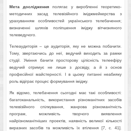
Мета дослідження
полягає у виробленні теоретико-
методичних засад телевізійного іміджмейкерства з
урахуванням особливостей українського телебачення;
визначенні шляхів поліпшення іміджу вітчизняного
телеведучого.
Телеаудиторія – це аудиторія, яку не можна побачити.
Тому, звертаючись до неї, ведучий виходить за рамки
студії. Уміння бачити просторову цілісність телеефіру
ведучий отримує не лише з досвіду, а й з основ
професійної майстерності. І в цьому питанні неабияку
роль відіграє процес формування іміджу.
Як відомо, телебачення сьогодні має такі особливості:
багатоканальність, використання різноманітних засобів
телевізійного спілкування, жанрова різноманітність
програм, можливість творчого виявлення
найрізноманітніших проектів, наявність великої кількості
виразних засобів та можливість їх втілення [7, с. 41].