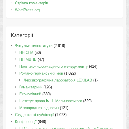
Стрічка коментарів
WordPress.org
Категорії
Факультети/інститути
(2 618)
ННІСГМ
(50)
ННІМВНБ
(47)
Політико-інформаційного менеджменту
(414)
Романо-германських мов
(1 022)
Лексикографічна лабораторія LEXILAB
(1)
Гуманітарний
(196)
Економічний
(330)
Інститут права ім. І. Малиновського
(329)
Міжнародних відносин
(121)
Студентські публікації
(1 023)
Конференції
(848)
III Сучасні технології викладання англійської мови та