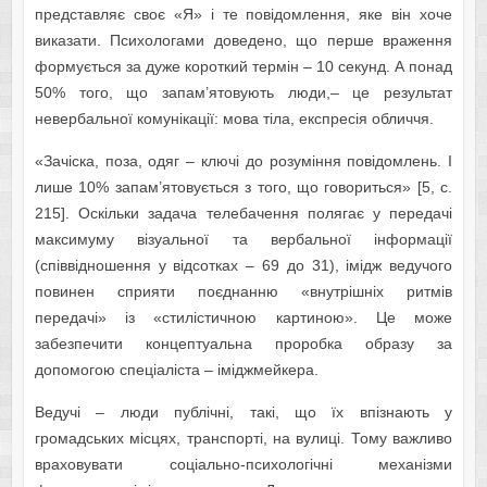
представляє своє «Я» і те повідомлення, яке він хоче
виказати. Психологами доведено, що перше враження
формується за дуже короткий термін – 10 секунд. А понад
50% того, що запам’ятовують люди,– це результат
невербальної комунікації: мова тіла, експресія обличчя.
«Зачіска, поза, одяг – ключі до розуміння повідомлень. І
лише 10% запам’ятовується з того, що говориться» [5, с.
215]. Оскільки задача телебачення полягає у передачі
максимуму візуальної та вербальної інформації
(співвідношення у відсотках – 69 до 31), імідж ведучого
повинен сприяти поєднанню «внутрішніх ритмів
передачі» із «стилістичною картиною». Це може
забезпечити концептуальна проробка образу за
допомогою спеціаліста – іміджмейкера.
Ведучі – люди публічні, такі, що їх впізнають у
громадських місцях, транспорті, на вулиці. Тому важливо
враховувати соціально-психологічні механізми