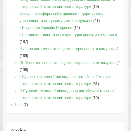
інтерпретації текстів світової літератури
(19)
Соціально-інформаційні процеси в державному
управлінні та місцевому самоврядуванні
(41)
І English for Specific Purposes
(14)
I Лінгвокогнітивні та соціокультурні аспекти комунікації
(187)
IІ Лінгвокогнітивні та соціокультурні аспекти комунікації
(169)
IІI Лінгвокогнітивні та соціокультурні аспекти комунікації
(198)
I Cучасні технології викладання англійської мови та
інтерпретації текстів світової літератури
(31)
II Cучасні технології викладання англійської мови та
інтерпретації текстів світової літератури
(19)
Інші
(7)
Архіви