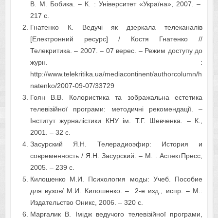
В. М. Бобика. – К. : Університет «Україна», 2007. –
217 с.
Гнатенко К. Ведучі як дзеркала телеканалів
[Електронний ресурс] / Костя Гнатенко //
Телекритика. – 2007. – 07 верес. – Режим доступу до
журн. :
http://www.telekritika.ua/mediacontinent/authorcolumn/h
natenko/2007-09-07/33729
Гоян В.В. Колористика та зображальна естетика
телевізійної програми: методичні рекомендації. –
Інститут журналістики КНУ ім. Т.Г. Шевченка. – К.,
2001. – 32 с.
Засурский Я.Н. Телерадиоэфир: История и
современность / Я.Н. Засурский. – М. : АспектПресс,
2005. – 239 с.
Килошенко М.И. Психология моды: Учеб. Пособие
для вузов/ М.И. Килошенко. – 2-е изд., испр. – М.:
Издательство Оникс, 2006. – 320 с.
Маргалик В. Імідж ведучого телевізійної програми,