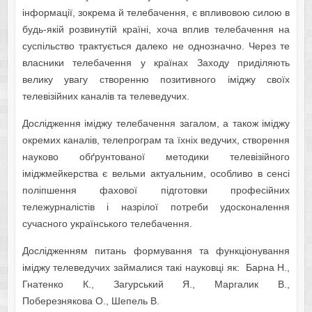
інформації, зокрема й телебачення, є впливовою силою в
будь-якій розвинутій країні, хоча вплив телебачення на
суспільство трактується далеко не однозначно. Через те
власники телебачення у країнах Заходу приділяють
велику увагу створенню позитивного іміджу своїх
телевізійних каналів та телеведучих.
Дослідження іміджу телебачення загалом, а також іміджу
окремих каналів, телепрограм та їхніх ведучих, створення
науково обґрунтованої методики телевізійного
іміджмейкерства є вельми актуальним, особливо в сенсі
поліпшення фахової підготовки професійних
тележурналістів і назрілої потреби удосконалення
сучасного українського телебачення.
Дослідженням питань формування та функціонування
іміджу телеведучих займалися такі науковці як: Барна Н.,
Гнатенко К., Загурський Я., Маргалик В.,
Поберезнякова О., Шепель В.