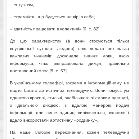
– ентузіазм;
– скромність, що будується на вірі в себе;
– здатність працювати в колективі» [6, с. 82].
До цих характеристик (а вони стосуються тільки
внутрішньої сутності людини) слід додати ще кілька
важливих чинників: досконале знання мови, якою
інформуєш; чітко відпрацьована дикція; правильно
поставлений голос [9, с. 67].
В українському телеефірі, зокрема в інформаційному, не
надто багато артистичних телеведучих. Вони чомусь усі
однаково красиві, стильні, здебільшого зі смаком вдягнуті,
з ідеальною дикцією, зі вдалою манерою подачі
інформації, але лише одиниці вирізняються, вхопили і
вдало використали артистичну «родзинку».
На наше глибоке переконання, кожен телеведучий