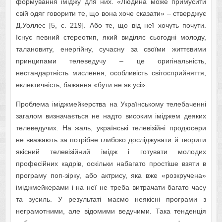
формування іміджу для них. «Людина може примусити
свій одяг говорити те, що вона хоче сказати» – стверджує
Д.Уоллес [5, с. 219]. Або те, що від неї хочуть почути.
Існує певний стереотип, який виділяє сьогодні молоду,
талановиту, енергійну, сучасну за своїми життєвими
принципами телеведучу – це оригінальність,
нестандартність мислення, особливість світосприйняття,
еклектичність, бажання «бути не як усі».
Проблема іміджмейкерства на Українському телебаченні
загалом визначається не надто високим іміджем деяких
телеведучих. На жаль, українські телевізійні продюсери
не вважають за потрібне глибоко досліджувати й творити
якісний телевізійний імідж і готувати молодих
професійних кадрів, оскільки набагато простіше взяти в
програму поп-зірку, або актрису, яка вже «розкручена»
іміджмейкерами і на неї не треба витрачати багато часу
та зусиль. У результаті маємо неякісні програми з
неграмотними, але відомими ведучими. Така тенденція