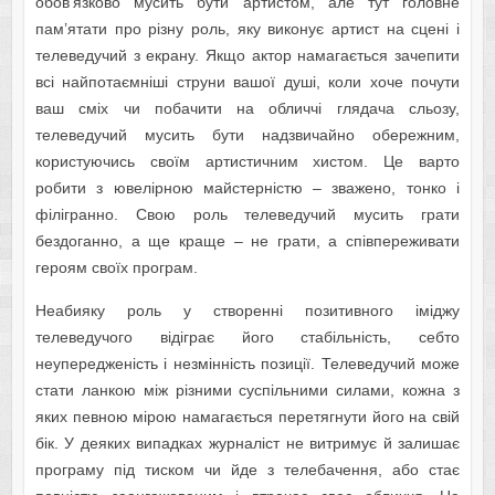
обов’язково мусить бути артистом, але тут головне
пам’ятати про різну роль, яку виконує артист на сцені і
телеведучий з екрану. Якщо актор намагається зачепити
всі найпотаємніші струни вашої душі, коли хоче почути
ваш сміх чи побачити на обличчі глядача сльозу,
телеведучий мусить бути надзвичайно обережним,
користуючись своїм артистичним хистом. Це варто
робити з ювелірною майстерністю – зважено, тонко і
філігранно. Свою роль телеведучий мусить грати
бездоганно, а ще краще – не грати, а співпереживати
героям своїх програм.
Неабияку роль у створенні позитивного іміджу
телеведучого відіграє його стабільність, себто
неупередженість і незмінність позиції. Телеведучий може
стати ланкою між різними суспільними силами, кожна з
яких певною мірою намагається перетягнути його на свій
бік. У деяких випадках журналіст не витримує й залишає
програму під тиском чи йде з телебачення, або стає