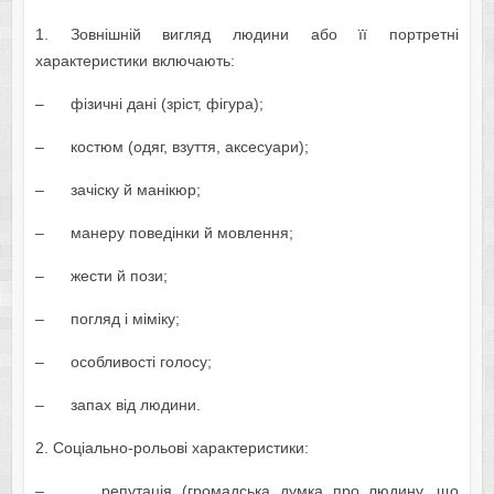
1. Зовнішній вигляд людини або її портретні
характеристики включають:
– фізичні дані (зріст, фігура);
– костюм (одяг, взуття, аксесуари);
– зачіску й манікюр;
– манеру поведінки й мовлення;
– жести й пози;
– погляд і міміку;
– особливості голосу;
– запах від людини.
2. Соціально-рольові характеристики:
– репутація (громадська думка про людину, що