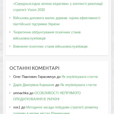
«Середньосхідна зелена ініціатива» у контексті реалізації
стратегії Vision 2030
Військова допомога малих держав: оцінка ефективності
балтійської підтримки України
Теоретичне обґрунтування психічних станів
військовослужбовців
Вивчення психічних станів військовослужбовців
ОСТАННІ КОМЕНТАРІ
Олег Павлович Герасимчук
до
Як опублікувати статтю
Дарія Дмитрівна Корешняк
до
Як опублікувати статтю
umnachka
до
ОСОБЛИВОСТІ НЕПРЯМОГО
ОПОДАТКУВАННЯ В УКРАЇНІ
vox1
до
Методичні засади побудови стратегії розвитку
туризму в малих містах Рівненщини