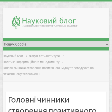
Skip
to
content
Науковий блоґ
Факультети/інститути
Політико-інформаційного менеджменту
Головні чинники створення позитивного іміджу телеведучого на
вітчизняному телебаченні
Головні чинники
створення позитивного