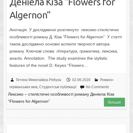
Деніела Кіза “Flowers for
Algernon”
Анотація. У дослідженні розглянуто лексико-стилістичні
особливості роману Д. Кіза “Flowers for Algernon”. У статті
також досліджено основні аспекти творчості автора
роману. Ключові слова: література, граматика, лексика,
аналіз. Annotation. The study examines the stylistic
features of the novel D. Keyes “Flowers…
Тетяна Миколаївна Рябуха
02.06.2020
Романо-
германських мов
,
Студентські публікації
No Comments
Лексико – стилістичні особливості роману Деніела Кіза
“Flowers for Algernon”
більше