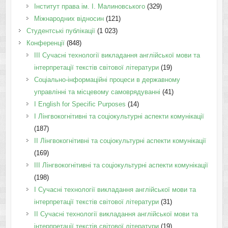
Інститут права ім. І. Малиновського
(329)
Міжнародних відносин
(121)
Студентські публікації
(1 023)
Конференції
(848)
III Сучасні технології викладання англійської мови та
інтерпретації текстів світової літератури
(19)
Соціально-інформаційні процеси в державному
управлінні та місцевому самоврядуванні
(41)
І English for Specific Purposes
(14)
I Лінгвокогнітивні та соціокультурні аспекти комунікації
(187)
IІ Лінгвокогнітивні та соціокультурні аспекти комунікації
(169)
IІI Лінгвокогнітивні та соціокультурні аспекти комунікації
(198)
I Cучасні технології викладання англійської мови та
інтерпретації текстів світової літератури
(31)
II Cучасні технології викладання англійської мови та
інтерпретації текстів світової літератури
(19)