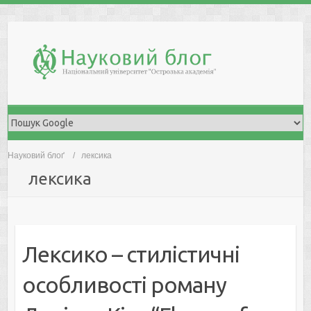
Skip
to
content
Науковий блоґ
лексика
лексика
Лексико – стилістичні
особливості роману