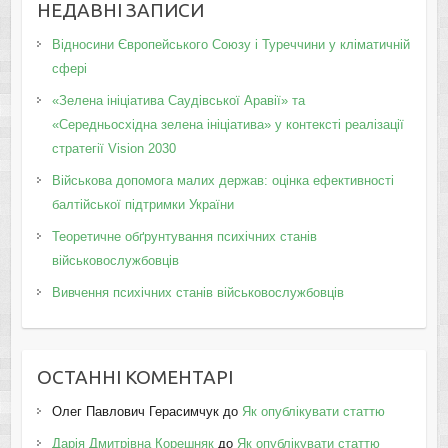
НЕДАВНІ ЗАПИСИ
Відносини Європейського Союзу і Туреччини у кліматичній
сфері
«Зелена ініціатива Саудівської Аравії» та
«Середньосхідна зелена ініціатива» у контексті реалізації
стратегії Vision 2030
Військова допомога малих держав: оцінка ефективності
балтійської підтримки України
Теоретичне обґрунтування психічних станів
військовослужбовців
Вивчення психічних станів військовослужбовців
ОСТАННІ КОМЕНТАРІ
Олег Павлович Герасимчук
до
Як опублікувати статтю
Дарія Дмитрівна Корешняк
до
Як опублікувати статтю