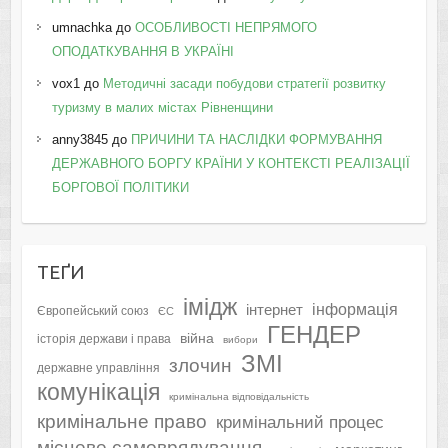
umnachka
до
ОСОБЛИВОСТІ НЕПРЯМОГО
ОПОДАТКУВАННЯ В УКРАЇНІ
vox1
до
Методичні засади побудови стратегії розвитку
туризму в малих містах Рівненщини
anny3845
до
ПРИЧИНИ ТА НАСЛІДКИ ФОРМУВАННЯ
ДЕРЖАВНОГО БОРГУ КРАЇНИ У КОНТЕКСТІ РЕАЛІЗАЦІЇ
БОРГОВОЇ ПОЛІТИКИ
ТЕҐИ
імідж
інформація
інтернет
Європейський союз
ЄС
ГЕНДЕР
війна
історія держави і права
вибори
ЗМІ
злочин
державне управління
комунікація
кримінальна відповідальність
кримінальне право
кримінальний процес
місцеве самоврядування