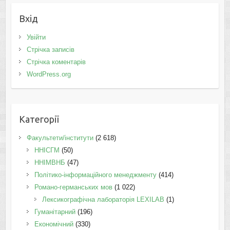
Вхід
Увійти
Стрічка записів
Стрічка коментарів
WordPress.org
Категорії
Факультети/інститути
(2 618)
ННІСГМ
(50)
ННІМВНБ
(47)
Політико-інформаційного менеджменту
(414)
Романо-германських мов
(1 022)
Лексикографічна лабораторія LEXILAB
(1)
Гуманітарний
(196)
Економічний
(330)