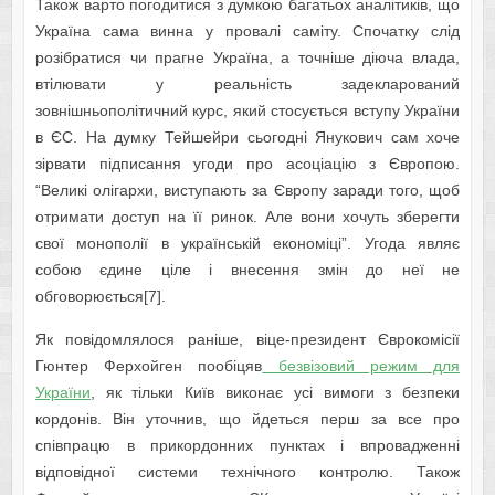
Також варто погодитися з думкою багатьох аналітиків, що
Україна сама винна у провалі саміту. Спочатку слід
розібратися чи прагне Україна, а точніше діюча влада,
втілювати у реальність задекларований
зовнішньополітичний курс, який стосується вступу України
в ЄС. На думку Тейшейри сьогодні Янукович сам хоче
зірвати підписання угоди про асоціацію з Європою.
“Великі олігархи, виступають за Європу заради того, щоб
отримати доступ на її ринок. Але вони хочуть зберегти
свої монополії в українській економіці”. Угода являє
собою єдине ціле і внесення змін до неї не
обговорюється[7].
Як повідомлялося раніше, віце-президент Єврокомісії
Гюнтер Ферхойген пообіцяв
безвізовий режим для
України
, як тільки Київ виконає усі вимоги з безпеки
кордонів. Він уточнив, що йдеться перш за все про
співпрацю в прикордонних пунктах і впровадженні
відповідної системи технічного контролю. Також