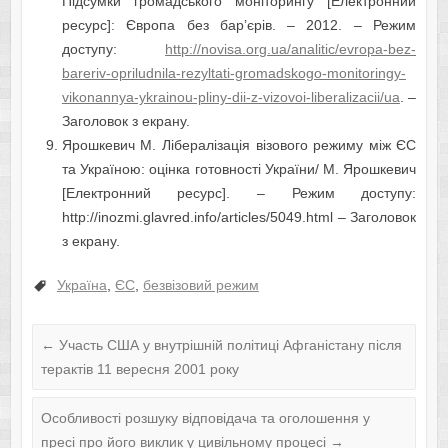
Підсумки громадського моніторингу [Електронний
ресурс]: Європа без бар’єрів. – 2012. – Режим
доступу:
http://novisa.org.ua/analitic/evropa-bez-
bareriv-opriludnila-rezyltati-gromadskogo-monitoringy-
vikonannya-ykrainou-pliny-dii-z-vizovoi-liberalizacii/ua
. –
Заголовок з екрану.
Ярошкевич М. Лібералізація візового режиму між ЄС
та Україною: оцінка готовності України/ М. Ярошкевич
[Електронний ресурс]. – Режим доступу:
http://inozmi.glavred.info/articles/5049.html – Заголовок
з екрану.
Україна
,
ЄС
,
безвізовий режим
←
Участь США у внутрішній політиці Афганістану після
терактів 11 вересня 2001 року
Особливості розшуку відповідача та оголошення у
пресі про його виклик у цивільному процесі
→