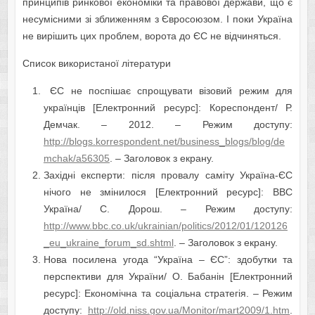
принципів ринкової економіки та правової держави, що є
несумісними зі зближенням з Євросоюзом. І поки Україна
не вирішить цих проблем, ворота до ЄС не відчиняться.
Список використаної літератури
ЄС не поспішає спрощувати візовий режим для
українців [Електронний ресурс]: Кореспондент/ Р.
Демчак. – 2012. – Режим доступу:
http://blogs.korrespondent.net/business_blogs/blog/de
mchak/a56305
. – Заголовок з екрану.
Західні експерти: після провалу саміту Україна-ЄС
нічого не змінилося [Електронний ресурс]: ВВС
Україна/ С. Дорош. – Режим доступу:
http://www.bbc.co.uk/ukrainian/politics/2012/01/120126
_eu_ukraine_forum_sd.shtml
. – Заголовок з екрану.
Нова посилена угода “Україна – ЄС”: здобутки та
перспективи для України/ О. Бабанін [Електронний
ресурс]: Економічна та соціальна стратегія. – Режим
доступу:
http://old.niss.gov.ua/Monitor/mart2009/1.htm
.