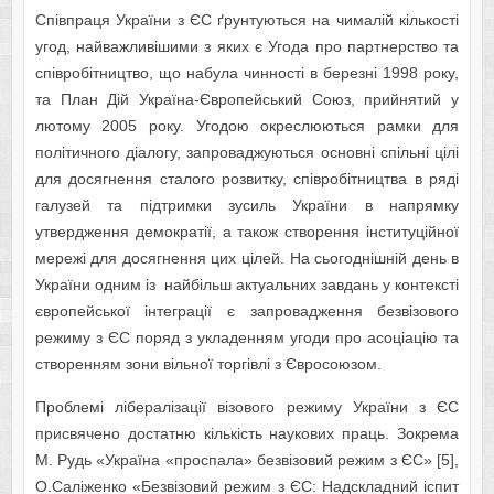
Співпраця України з ЄС ґрунтуються на чималій кількості
угод, найважливішими з яких є Угода про партнерство та
співробітництво, що набула чинності в березні 1998 року,
та План Дій Україна-Європейський Союз, прийнятий у
лютому 2005 року. Угодою окреслюються рамки для
політичного діалогу, запроваджуються основні спільні цілі
для досягнення сталого розвитку, співробітництва в ряді
галузей та підтримки зусиль України в напрямку
утвердження демократії, а також створення інституційної
мережі для досягнення цих цілей. На сьогоднішній день в
України одним із найбільш актуальних завдань у контексті
європейської інтеграції є запровадження безвізового
режиму з ЄС поряд з укладенням угоди про асоціацію та
створенням зони вільної торгівлі з Євросоюзом.
Проблемі лібералізації візового режиму України з ЄС
присвячено достатню кількість наукових праць. Зокрема
М. Рудь «Україна «проспала» безвізовий режим з ЄС» [5],
О.Саліженко «Безвізовий режим з ЄС: Надскладний іспит