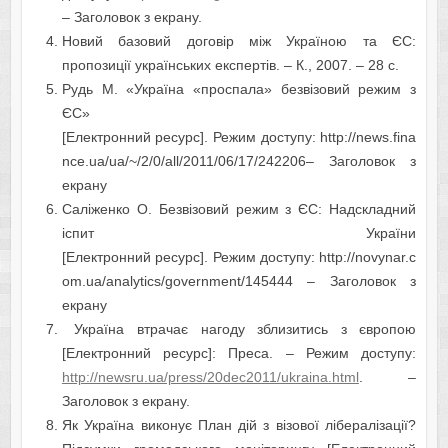
– Заголовок з екрану.
Новий базовий договір між Україною та ЄС:
пропозиції українських експертів. – К., 2007. – 28 с.
Рудь М. «Україна «проспала» безвізовий режим з
ЄС»
[Електронний ресурс]. Режим доступу: http://news.fina
nce.ua/ua/~/2/0/all/2011/06/17/242206– Заголовок з
екрану
Саліженко О. Безвізовий режим з ЄС: Надскладний
іспит України
[Електронний ресурс]. Режим доступу: http://novynar.c
om.ua/analytics/government/145444 – Заголовок з
екрану
Україна втрачає нагоду зблизитись з європою
[Електронний ресурс]: Преса. – Режим доступу:
http://newsru.ua/press/20dec2011/ukraina.html
. –
Заголовок з екрану.
Як Україна виконує План дій з візової лібералізації?