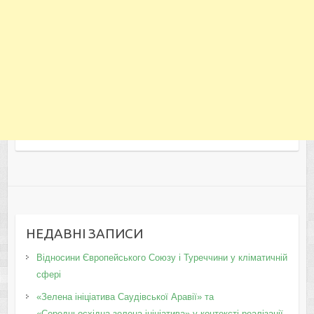
НЕДАВНІ ЗАПИСИ
Відносини Європейського Союзу і Туреччини у кліматичній
сфері
«Зелена ініціатива Саудівської Аравії» та
«Середньосхідна зелена ініціатива» у контексті реалізації