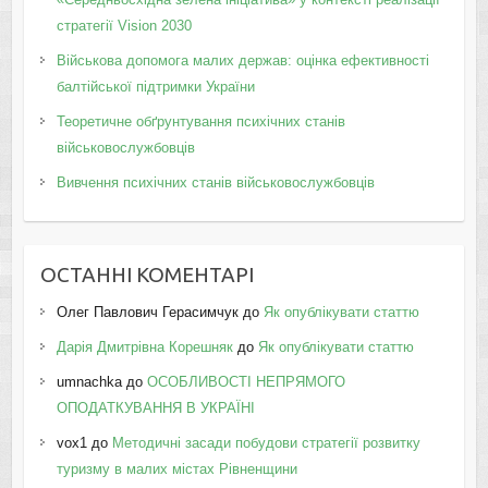
стратегії Vision 2030
Військова допомога малих держав: оцінка ефективності
балтійської підтримки України
Теоретичне обґрунтування психічних станів
військовослужбовців
Вивчення психічних станів військовослужбовців
ОСТАННІ КОМЕНТАРІ
Олег Павлович Герасимчук
до
Як опублікувати статтю
Дарія Дмитрівна Корешняк
до
Як опублікувати статтю
umnachka
до
ОСОБЛИВОСТІ НЕПРЯМОГО
ОПОДАТКУВАННЯ В УКРАЇНІ
vox1
до
Методичні засади побудови стратегії розвитку
туризму в малих містах Рівненщини