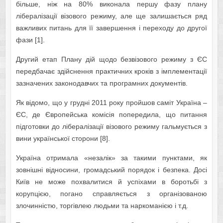
більше, ніж на 80% виконала першу фазу плану
лібералізації візового режиму, але ще залишається ряд
важливих питань для її завершення і переходу до другої
фази [1].
Другий етап Плану дій щодо безвізового режиму з ЄС
передбачає здійснення практичних кроків з імплементації
зазначених законодавчих та програмних документів.
Як відомо, що у грудні 2011 року пройшов саміт Україна –
ЄС, де Європейська комісія попередила, що питання
підготовки до лібералізації візового режиму гальмується з
вини української сторони [8].
Україна отримала «незалік» за такими пунктами, як
зовнішні відносини, громадський порядок і безпека. Досі
Київ не може похвалитися й успіхами в боротьбі з
корупцією, погано справляється з організованою
злочинністю, торгівлею людьми та наркоманією і т.д.