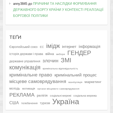
anny3845
до
ПРИЧИНИ ТА НАСЛІДКИ ФОРМУВАННЯ
ДЕРЖАВНОГО БОРГУ КРАЇНИ У КОНТЕКСТІ РЕАЛІЗАЦІЇ
БОРГОВОЇ ПОЛІТИКИ
ТЕҐИ
імідж
інформація
інтернет
Європейський союз
ЄС
ГЕНДЕР
війна
історія держави і права
вибори
ЗМІ
злочин
державне управління
комунікація
кримінальна відповідальність
кримінальне право
кримінальний процес
місцеве самоврядування
маркетинг
маніпуляція
молодь
мотивація
органи місцевого самоврядування
РЕКЛАМА
релігія
соціальні мережі
соціальна мережа
Україна
США
туризм
телебачення