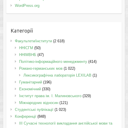
WordPress.org
Категорії
Факультети/інститути
(2 618)
ННІСГМ
(50)
ННІМВНБ
(47)
Політико-інформаційного менеджменту
(414)
Романо-германських мов
(1 022)
Лексикографічна лабораторія LEXILAB
(1)
Гуманітарний
(196)
Економічний
(330)
Інститут права ім. І. Малиновського
(329)
Міжнародних відносин
(121)
Студентські публікації
(1 023)
Конференції
(848)
III Сучасні технології викладання англійської мови та