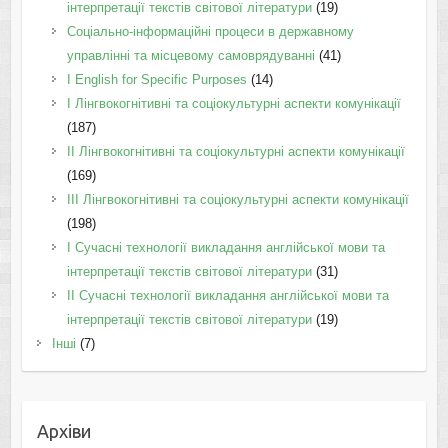
інтерпретації текстів світової літератури
(19)
Соціально-інформаційні процеси в державному
управлінні та місцевому самоврядуванні
(41)
І English for Specific Purposes
(14)
I Лінгвокогнітивні та соціокультурні аспекти комунікації
(187)
IІ Лінгвокогнітивні та соціокультурні аспекти комунікації
(169)
IІI Лінгвокогнітивні та соціокультурні аспекти комунікації
(198)
I Cучасні технології викладання англійської мови та
інтерпретації текстів світової літератури
(31)
II Cучасні технології викладання англійської мови та
інтерпретації текстів світової літератури
(19)
Інші
(7)
Архіви