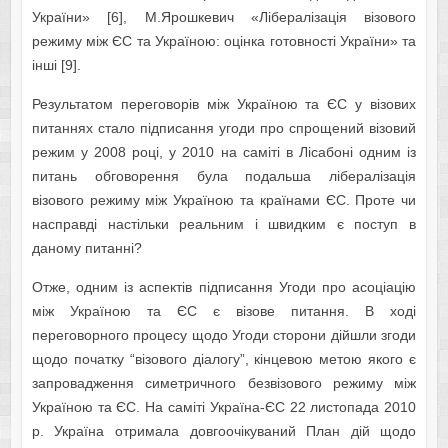
України» [6], М.Ярошкевич «Лібералізація візового
режиму між ЄС та Україною: оцінка готовності України» та
інші [9].
Результатом переговорів між Україною та ЄС у візових
питаннях стало підписання угоди про спрощений візовий
режим у 2008 році, у 2010 на саміті в Лісабоні одним із
питань обговорення була подальша лібералізація
візового режиму між Україною та країнами ЄС. Проте чи
насправді настільки реальним і швидким є поступ в
даному питанні?
Отже, одним із аспектів підписання Угоди про асоціацію
між Україною та ЄС є візове питання. В ході
переговорного процесу щодо Угоди сторони дійшли згоди
щодо початку “візового діалогу”, кінцевою метою якого є
запровадження симетричного безвізового режиму між
Україною та ЄС. На саміті Україна-ЄС 22 листопада 2010
р. Україна отримала довгоочікуваний План дій щодо