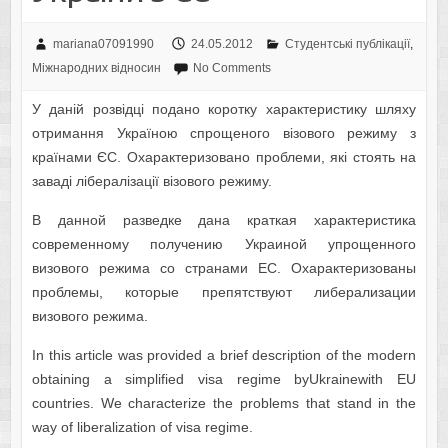
mariana07091990
24.05.2012
Студентські публікації
,
Міжнародних відносин
No Comments
У даній розвідці подано коротку характеристику шляху
отримання Україною спрощеного візового режиму з
країнами ЄС. Охарактеризовано проблеми, які стоять на
заваді лібералізації візового режиму.
В данной разведке дана краткая характеристика
современному получению Украиной упрощенного
визового режима со странами ЕС. Охарактеризованы
проблемы, которые препятствуют либерализации
визового режима.
In this article was provided a brief description of the modern
obtaining a simplified visa regime byUkrainewith EU
countries. We characterize the problems that stand in the
way of liberalization of visa regime.