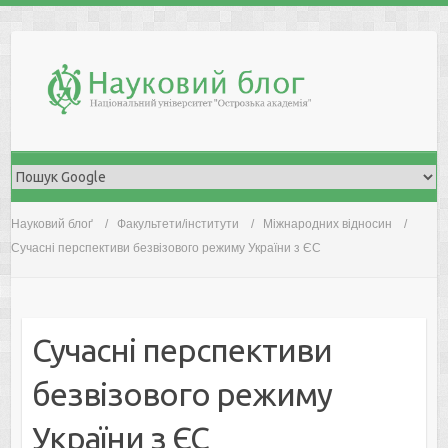
Skip
to
content
Науковий блоґ
Факультети/інститути
Міжнародних відносин
Сучасні перспективи безвізового режиму України з ЄС
Сучасні перспективи
безвізового режиму
України з ЄС