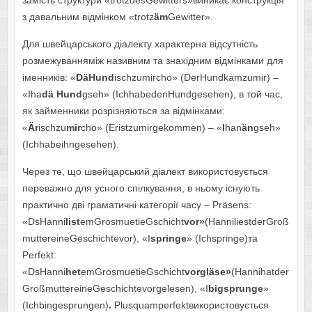
замість структури «trotzdesGewitters»виникає конструкція
з давальним відмінком «trotz
ä
m
Gewitter».
Для швейцарського діалекту характерна відсутність
розмежуванняміж називним та знахідним відмінками для
іменників: «
D
ä
Hund
ischzumircho» (DerHundkamzumir) –
«Iha
d
ä
Hund
gseh» (IchhabedenHundgesehen), в той час,
як займенники розрізняються за відмінками:
«
Ä
r
ischzu
mir
cho» (Eristzumirgekommen) – «
I
han
ä
n
gseh»
(Ichhabeihngesehen).
Через те, що швейцарський діалект використовується
переважно для усного спілкування, в ньому існують
практично дві граматичні категорії часу – Präsens:
«DsHanni
list
emGrosmuetieGschicht
vor
»
(HanniliestderGroß
muttereineGeschichtevor), «I
springe
» (Ichspringe)та
Perfekt:
«DsHanni
het
emGrosmuetieGschicht
vorgl
ä
se
»
(Hannihatder
GroßmuttereineGeschichtevorgelesen), «I
bigsprunge
»
(Ichbingesprungen)
.
Plusquamperfektвикористовується