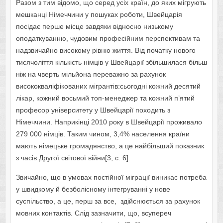
Разом з тим відомо, що серед усіх країн, до яких мігрують
мешканці Німеччини у пошуках роботи, Швейцарія
посідає перше місце завдяки відносно низькому
оподаткуванню, чудовим професійним перспективам та
надзвичайно високому рівню життя. Від початку нового
тисячоліття кількість німців у Швейцарії збільшилася більш
ніж на чверть мільйона переважно за рахунок
висококваліфікованих мігрантів:сьогодні кожний десятий
лікар, кожний восьмий топ-менеджер та кожний п’ятий
професор університету у Швейцарії походить з
Німеччини. Наприкінці 2010 року в Швейцарії проживало
279 000 німців. Таким чином, 3,4% населення країни
мають німецьке громадянство, а це найбільший показник
з часів Другої світової війни[3, c. 6].
Звичайно, що в умовах постійної міграції виникає потреба
у швидкому й безболісному інтегруванні у нове
суспільство, а це, перш за все, здійснюється за рахунок
мовних контактів. Слід зазначити, що, всупереч