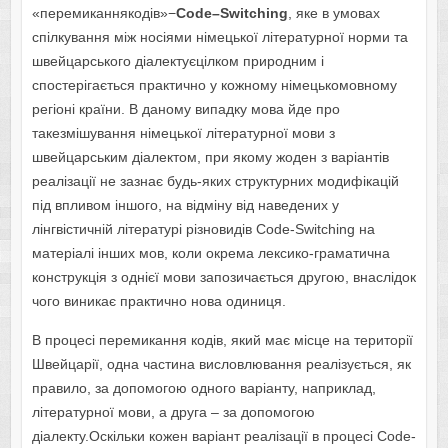
«перемиканнякодів»−
Code
–
Switching
, яке в умовах
спілкування між носіями німецької літературної норми та
швейцарського діалектуєцілком природним і
спостерігається практично у кожному німецькомовному
регіоні країни. В даному випадку мова йде про
такезмішування німецької літературної мови з
швейцарським діалектом, при якому жоден з варіантів
реалізації не зазнає будь-яких структурних модифікацій
під впливом іншого, на відміну від наведених у
лінгвістичній літературі різновидів Code-Switching на
матеріалі інших мов, коли окрема лексико-граматична
конструкція з однієї мови запозичається другою, внаслідок
чого виникає практично нова одиниця.
В процесі перемикання кодів, який має місце на території
Швейцарії, одна частина висловлювання реалізується, як
правило, за допомогою одного варіанту, наприклад,
літературної мови, а друга – за допомогою
діалекту.Оскільки кожен варіант реалізації в процесі Code-