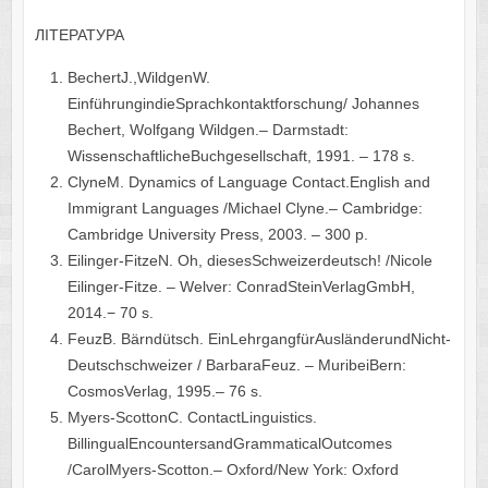
ЛІТЕРАТУРА
BechertJ.,WildgenW.
EinführungindieSprachkontaktforschung/ Johannes
Bechert, Wolfgang Wildgen.– Darmstadt:
WissenschaftlicheBuchgesellschaft, 1991. – 178 s.
ClyneM. Dynamics of Language Contact.English and
Immigrant Languages /Michael Clyne.– Cambridge:
Cambridge University Press, 2003. – 300 p.
Eilinger-FitzeN. Oh, diesesSchweizerdeutsch! /Nicole
Eilinger-Fitze. – Welver: ConradSteinVerlagGmbH,
2014.− 70 s.
FeuzB. Bärndütsch. EinLehrgangfürAusländerundNicht-
Deutschschweizer / BarbaraFeuz. – MuribeiBern:
CosmosVerlag, 1995.– 76 s.
Myers-ScottonC. ContactLinguistics.
BillingualEncountersandGrammaticalOutcomes
/CarolMyers-Scotton.– Oxford/New York: Oxford