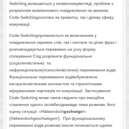
Switching,залишається у незмінномувигляді, проблем з
розумінням мовленнєвого повідомлення не виникає.
Code-Switchingохоплює як приватну, так і ділову сферу
комунікації.
Code-Switchingпроявляється як включенням у
повідомлення окремих слів, так і синтагм та цілих фраз і
розповсюджується переважно на усну форму
спілкування.Слід розрізняти функціональне
(соціолінгвістичне) та
нефункціональне(психолінгвістичне) перемикання кодів.
Функціональне перемикання кодівобумовлене
екстралінгвістичним контекстом та стратегічними
міркуваннями партнерів по комунікації. Застосування
Code-Switching може також свідчити про емоційне
ставлення одного ізспівбесідниківдо теми розмови, його
оцінку ситуації: «Hätteerdoch
gschwige
!»
(Hätteerdochgeschwiegen!). При функціональному
перемиканні кодів розмова інколи починається однією