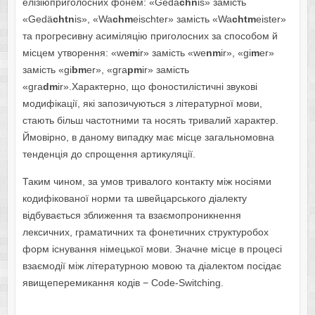
елізіюприголосних фонем: «Gedä
chn
is» замість
«Gedä
chtn
is», «Wa
chm
eischter» замість «Wa
chtm
eister»
та прогресивну асиміляцію приголосних за способом й
місцем утворення: «we
m
ir» замість «we
nm
ir», «gi
m
er»
замість «gi
bm
er», «gra
pm
ir» замість
«gra
dm
ir».Характерно, що фоностилістичні звукові
модифікації, які запозичуються з літературної мови,
стають більш частотними та носять тривалий характер.
Ймовірно, в даному випадку має місце загальномовна
тенденція до спрощення артикуляції.
Таким чином, за умов тривалого контакту між носіями
кодифікованої норми та швейцарського діалекту
відбувається зближення та взаємопроникнення
лексичних, граматичних та фонетичних структуробох
форм існування німецької мови. Значне місце в процесі
взаємодії між літературною мовою та діалектом посідає
явищеперемикання кодів − Code-Switching.