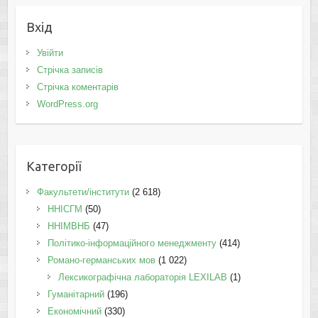
Вхід
Увійти
Стрічка записів
Стрічка коментарів
WordPress.org
Категорії
Факультети/інститути
(2 618)
ННІСГМ
(50)
ННІМВНБ
(47)
Політико-інформаційного менеджменту
(414)
Романо-германських мов
(1 022)
Лексикографічна лабораторія LEXILAB
(1)
Гуманітарний
(196)
Економічний
(330)