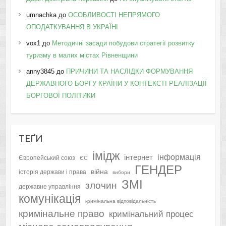
umnachka
до
ОСОБЛИВОСТІ НЕПРЯМОГО
ОПОДАТКУВАННЯ В УКРАЇНІ
vox1
до
Методичні засади побудови стратегії розвитку
туризму в малих містах Рівненщини
anny3845
до
ПРИЧИНИ ТА НАСЛІДКИ ФОРМУВАННЯ
ДЕРЖАВНОГО БОРГУ КРАЇНИ У КОНТЕКСТІ РЕАЛІЗАЦІЇ
БОРГОВОЇ ПОЛІТИКИ
ТЕҐИ
імідж
інформація
інтернет
Європейський союз
ЄС
ГЕНДЕР
війна
історія держави і права
вибори
ЗМІ
злочин
державне управління
комунікація
кримінальна відповідальність
кримінальне право
кримінальний процес