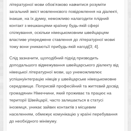
літературної мови обов’язково навчитися розуміти
загальний зміст мовленнєвого повідомлення на діалекті,
інакше, на їх думку, неможливо налагодити плідний
контакт з мешканцями країниу будь-якій сфері
спілкування, оскільки німецькомовним швейцарцям
властиве упереджене ставлення до літературної мовиі
тому вони уникаютьїї прибудь-якій нагоді[3; 4].
Слід зазначити, щоподібний підхід призводить
доподальшого відмежування швейцарського діалекту від
німецької літературної мови, що унеможливлює
успішнуінтеграцію німців у швейцарське німецькомовне
середовище. Поприсвій професійний та життєвий досвід
громадянин Німеччини, який проживає та працює на
території Швейцарії, часто залишається в статусі
іноземця, уникає зайвих контактів з місцевим
населенням, обмежує комунікацію у країні перебування
до необхідного мінімуму.