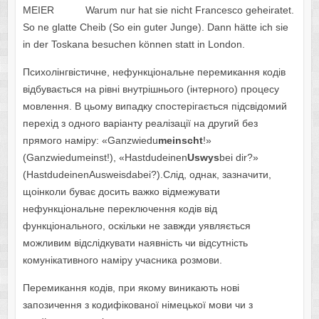
MEIER Warum nur hat sie nicht Francesco geheiratet.
So ne glatte Cheib (So ein guter Junge). Dann hätte ich sie
in der Toskana besuchen können statt in London.
Психолінгвістичне, нефункціональне перемикання кодів
відбувається на рівні внутрішнього (інтерного) процесу
мовлення. В цьому випадку спостерігається підсвідомий
перехід з одного варіанту реалізації на другий без
прямого наміру: «Ganzwiedu
meinscht
!»
(Ganzwiedumeinst!), «Hastdudeinen
Uswys
bei dir?»
(HastdudeinenAusweisdabei?).Слід, однак, зазначити,
щоінколи буває досить важко відмежувати
нефункціональне переключення кодів від
функціонального, оскільки не завжди уявляється
можливим відслідкувати наявність чи відсутність
комунікативного наміру учасника розмови.
Перемикання кодів, при якому виникають нові
запозичення з кодифікованої німецької мови чи з