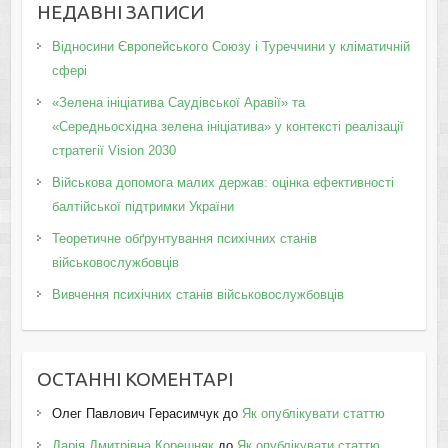
НЕДАВНІ ЗАПИСИ
Відносини Європейського Союзу і Туреччини у кліматичній
сфері
«Зелена ініціатива Саудівської Аравії» та
«Середньосхідна зелена ініціатива» у контексті реалізації
стратегії Vision 2030
Військова допомога малих держав: оцінка ефективності
балтійської підтримки України
Теоретичне обґрунтування психічних станів
військовослужбовців
Вивчення психічних станів військовослужбовців
ОСТАННІ КОМЕНТАРІ
Олег Павлович Герасимчук
до
Як опублікувати статтю
Дарія Дмитрівна Корешняк
до
Як опублікувати статтю