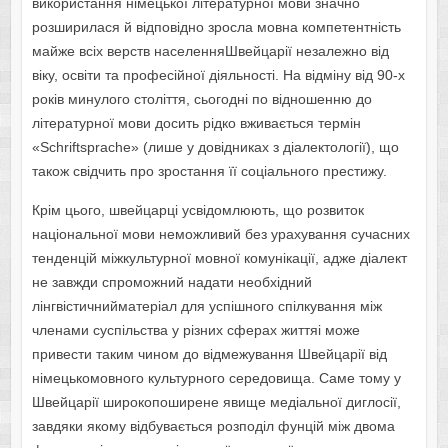
використання німецької літературної мови значно
розширилася й відповідно зросла мовна компетентність
майже всіх верств населенняШвейцарії незалежно від
віку, освіти та професійної діяльності. На відміну від 90-х
років минулого століття, сьогодні по відношенню до
літературної мови досить рідко вживається термін
«Schriftsprache» (лише у довідниках з діалектології), що
також свідчить про зростання її соціального престижу.
Крім цього, швейцарці усвідомлюють, що розвиток
національної мови неможливий без урахування сучасних
тенденцій міжкультурної мовної комунікації, адже діалект
не завжди спроможний надати необхідний
лінгвістичнийматеріал для успішного спілкування між
членами суспільства у різних сферах життяі може
привести таким чином до відмежування Швейцарії від
німецькомовного культурного середовища. Саме тому у
Швейцарії широкопоширене явище медіальної диглосії,
завдяки якому відбувається розподіл фунцій між двома