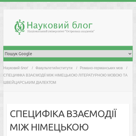
Skip
to
content
Науковий блоґ
Факультети/інститути
Романо-германських мов
СПЕЦИФІКА ВЗАЄМОДІЇ МІЖ НІМЕЦЬКОЮ ЛІТЕРАТУРНОЮ МОВОЮ ТА
ШВЕЙЦАРСЬКИМ ДІАЛЕКТОМ
СПЕЦИФІКА ВЗАЄМОДІЇ
МІЖ НІМЕЦЬКОЮ