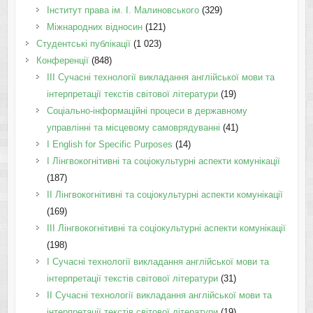
Інститут права ім. І. Малиновського
(329)
Міжнародних відносин
(121)
Студентські публікації
(1 023)
Конференції
(848)
III Сучасні технології викладання англійської мови та
інтерпретації текстів світової літератури
(19)
Соціально-інформаційні процеси в державному
управлінні та місцевому самоврядуванні
(41)
І English for Specific Purposes
(14)
I Лінгвокогнітивні та соціокультурні аспекти комунікації
(187)
IІ Лінгвокогнітивні та соціокультурні аспекти комунікації
(169)
IІI Лінгвокогнітивні та соціокультурні аспекти комунікації
(198)
I Cучасні технології викладання англійської мови та
інтерпретації текстів світової літератури
(31)
II Cучасні технології викладання англійської мови та
інтерпретації текстів світової літератури
(19)