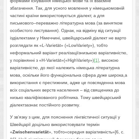
формами існування німецької мови та їх взаємне
збагачення. Так, для усного мовлення у німецькомовній
частині країни використовується діалект, а для
письмового–переважно літературна мова (за винятком
особистого листування). Однак, на відміну від ситуації
іздіалектами у Німеччині, швейцарський діалект не варто
розглядати як «L-Varietät» («LowVariety»), тобто
неформальний варіант реалізаціїзнизькою варіативністю,
у порівнянні з «H-Varietät»(«HighVariety»)
[1]
, високою
варіативністю, до якої належить німецька літературна
мова, оскільки його функціональна сфера дуже широка,а
використання є престижним, адже це повсякденна мова
всіх соціальних верств населення – від священика до
низько кваліфікованого робітника. Тому швейцарський
діалектзазнає постійного розвитку.
У зв’язку з цим, для пояснення лінгвістичної ситуації у
Швейцарії доцільно використовувати термін
«
Zwischenvariet
ä
t
», тобто«середня варіативність»[6, c.