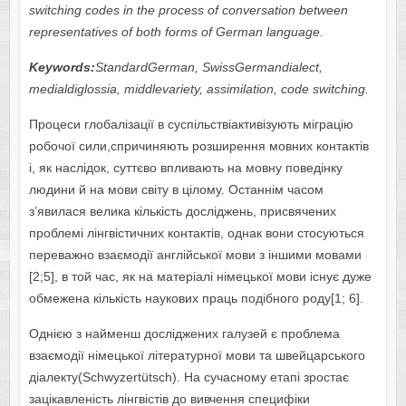
switching codes in the process of conversation between
representatives of both forms of German language.
Keywords
:
StandardGerman
,
SwissGermandialect
,
medialdiglossi
а,
middlevariety
,
assimilation
,
code switching.
Процеси глобалізації в суспільствіактивізують міграцію
робочої сили,спричиняють розширення мовних контактів
і, як наслідок, суттєво впливають на мовну поведінку
людини й на мови світу в цілому. Останнім часом
з’явилася велика кількість досліджень, присвячених
проблемі лінгвістичних контактів, однак вони стосуються
переважно взаємодії англійської мови з іншими мовами
[2;5], в той час, як на матеріалі німецької мови існує дуже
обмежена кількість наукових праць подібного роду[1; 6].
Однією з найменш досліджених галузей є проблема
взаємодії німецької літературної мови та швейцарського
діалекту(Schwyzertütsch). На сучасному етапі зростає
зацікавленість лінгвістів до вивчення специфіки