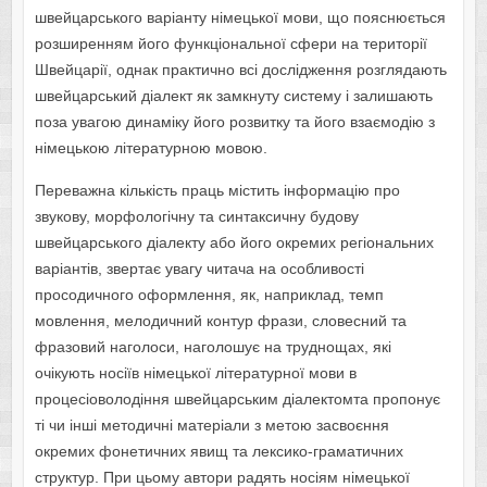
швейцарського варіанту німецької мови, що пояснюється
розширенням його функціональної сфери на території
Швейцарії, однак практично всі дослідження розглядають
швейцарський діалект як замкнуту систему і залишають
поза увагою динаміку його розвитку та його взаємодію з
німецькою літературною мовою.
Переважна кількість праць містить інформацію про
звукову, морфологічну та синтаксичну будову
швейцарського діалекту або його окремих регіональних
варіантів, звертає увагу читача на особливості
просодичного оформлення, як, наприклад, темп
мовлення, мелодичний контур фрази, словесний та
фразовий наголоси, наголошує на труднощах, які
очікують носіїв німецької літературної мови в
процесіоволодіння швейцарським діалектомта пропонує
ті чи інші методичні матеріали з метою засвоєння
окремих фонетичних явищ та лексико-граматичних
структур. При цьому автори радять носіям німецької