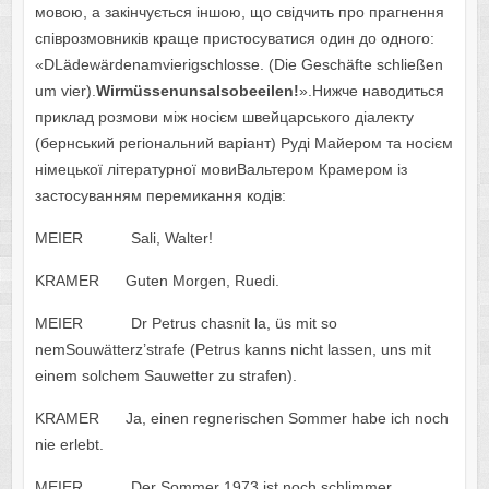
мовою, а закінчується іншою, що свідчить про прагнення
співрозмовників краще пристосуватися один до одного:
«DLädewärdenamvierigschlosse. (Die Geschäfte schließen
um vier).
Wirm
ü
ssenunsalsobeeilen
!
».Нижче наводиться
приклад розмови між носієм швейцарського діалекту
(бернський регіональний варіант) Руді Майером та носієм
німецької літературної мовиВальтером Крамером із
застосуванням перемикання кодів:
MEIER Sali, Walter!
KRAMER Guten Morgen, Ruedi.
MEIER Dr Petrus chasnit la, üs mit so
nemSouwätterz’strafe (Petrus kanns nicht lassen, uns mit
einem solchem Sauwetter zu strafen).
KRAMER Ja, einen regnerischen Sommer habe ich noch
nie erlebt.
MEIER Der Sommer 1973 ist noch schlimmer