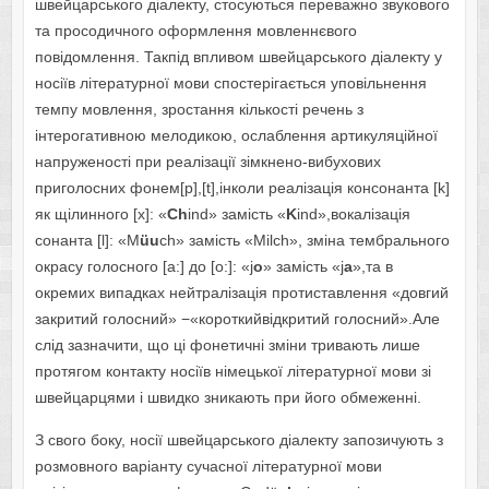
швейцарського діалекту, стосуються переважно звукового
та просодичного оформлення мовленнєвого
повідомлення. Такпід впливом швейцарського діалекту у
носіїв літературної мови спостерігається уповільнення
темпу мовлення, зростання кількості речень з
інтерогативною мелодикою, ослаблення артикуляційної
напруженості при реалізації зімкнено-вибухових
приголосних фонем[p],[t],інколи реалізація консонанта [k]
як щілинного [x]: «
Ch
ind» замість «
K
ind»,вокалізація
сонанта [l]: «M
ü
u
ch» замість «Milch», зміна тембрального
окрасу голосного [a:] до [o:]: «j
o
» замість «j
a
»,та в
окремих випадках нейтралізація протиставлення «довгий
закритий голосний» −«короткийвідкритий голосний».Але
слід зазначити, що ці фонетичні зміни тривають лише
протягом контакту носіїв німецької літературної мови зі
швейцарцями і швидко зникають при його обмеженні.
З свого боку, носії швейцарського діалекту запозичують з
розмовного варіанту сучасної літературної мови