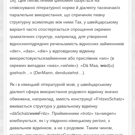
16]. Цей лінгвістичний феномен базується на
співіснуванні літературної норми й діалекту таозначаєїх
паралельне використання, що спричиняє певну
структурну асиміляцію між ними.Так, у швейцарському
варіанті часто спостерігається спрощення окремих
граматичних структур, наприклад, для утворення
відноснихпідрядних реченьзамість відносних займенників
«der», «das», «die» у відповідному відмінку
використовуютьсязайменник або прислівник «wo» (в
окремих випадках «was»,«wi/wie»): «Dä Maa,
wo
d(u)
gsehsch…» (DerMann, dendusiehst…).
Як і в німецькій літературній мові, у швейцарському
діалекті сфера використання родового відмінку значно
обмежена, наприклад, замість конструкції «FritzesSchatz»
вживається структура у давальному відмінку:
«däSchatz
vom
Fritz». Прийменники «trotz» та«wegen»
комбінуються, як і у південно-німецькому регіоні, з
давальним відмінком, а не з родовим. Таким чином,