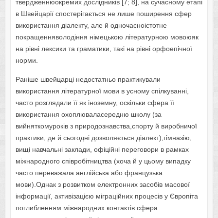
твердженнюокремих дослідників [7; 8], на сучасному етапі
в Швейцарії спостерігається не лише поширення сфер
використання діалекту, але й одночасноістотне
покращенняволодіння німецькою літературною мовоюяк
на рівні лексики та граматики, такі на рівні орфоепічної
норми.
Раніше швейцарці недостатньо практикували
використання літературної мови в усному спілкуванні,
часто розглядали її як іноземну, оскільки сфера її
використання охоплюваласередню школу (за
вийняткомуроків з природознавства,спорту й виробничої
практики, де й сьогодні дозволяється діалект),гімназію,
вищі навчальні заклади, офіційні переговори в рамках
міжнародного співробітництва (хоча й у цьому випадку
часто переважала англійська або французька
мови).Однак з розвитком електронних засобів масової
інформації, активізацією міграційних процесів у Європіта
поглибленням міжнародних контактів сфера