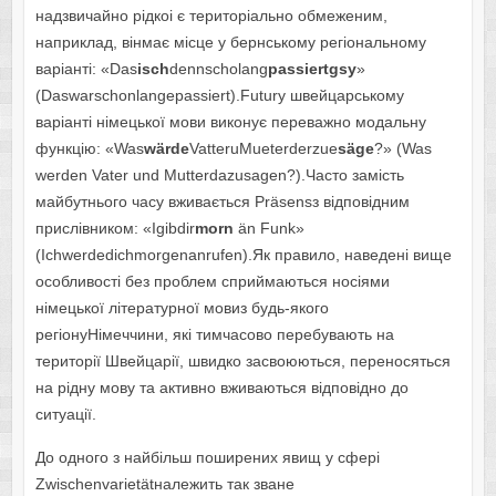
надзвичайно рідкоі є територіально обмеженим,
наприклад, вінмає місце у бернському регіональному
варіанті: «Das
isch
dennscholang
passiertgsy
»
(Daswarschonlangepassiert).Futurу швейцарському
варіанті німецької мови виконує переважно модальну
функцію: «Was
w
ä
rde
VatteruMueterderzue
s
ä
ge
?» (Was
werden Vater und Mutterdazusagen?).Часто замість
майбутнього часу вживається Präsensз відповідним
прислівником: «Igibdir
morn
än Funk»
(Ichwerdedichmorgenanrufen).Як правило, наведені вище
особливості без проблем сприймаються носіями
німецької літературної мовиз будь-якого
регіонуНімеччини, які тимчасово перебувають на
території Швейцарії, швидко засвоюються, переносяться
на рідну мову та активно вживаються відповідно до
ситуації.
До одного з найбільш поширених явищ у сфері
Zwischenvarietätналежить так зване