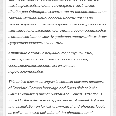
швейцарскогодиалекта в немецкоязычной части
Швейцарии.Обращаетсявнимание на распространение
явлений медиальнойдиглоссии иассимиляции на
лексико-грамматическом и фонетическомуровнях и на
активноеиспользование феномена переключениякодов
в процессеобщениямеждупредставителямиобеих форм
существованиянемецкогоязыка.
Ключевые слова:
немецкийлитературныйязык,
швейцарскийдиалект, медиальнаядиглоссия,
средняявариативность, ассимиляция,
переключениекодов.
This article discusses linguistic contacts between speakers
of Standard German language and Swiss dialect in the
German-speaking part of Switzerland. Special attention is
turned to the extension of appearances of medial diglossia
and assimilation on lexical-grammatical and phonetic levels
as well as to active utilization of the phenomenon of