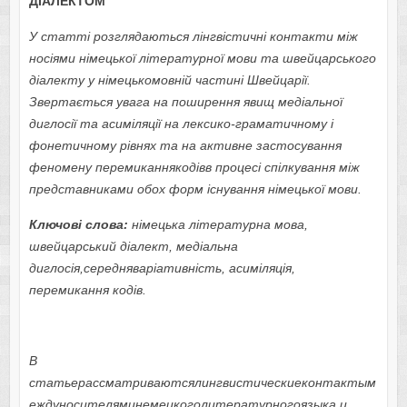
ДІАЛЕКТОМ
У статті розглядаються лінгвістичні контакти між
носіями німецької літературної мови та швейцарського
діалекту у німецькомовній частині Швейцарії.
Звертається увага на поширення явищ медіальної
диглосії та асиміляції на лексико-граматичному і
фонетичному рівнях та на активне застосування
феномену перемиканнякодівв процесі спілкування між
представниками обох форм існування німецької мови.
Ключові слова:
німецька літературна мова,
швейцарський діалект, медіальна
диглосія,середняваріативність, асиміляція,
перемикання кодів.
В
статьерассматриваютсялингвистическиеконтактым
еждуносителяминемецкоголитературногоязыка и