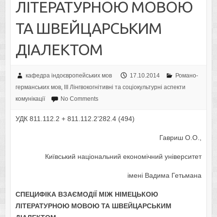
ЛІТЕРАТУРНОЮ МОВОЮ
ТА ШВЕЙЦАРСЬКИМ
ДІАЛЕКТОМ
кафедра індоєвропейських мов
17.10.2014
Романо-
германських мов
,
IІI Лінгвокогнітивні та соціокультурні аспекти
комунікації
No Comments
УДК 811.112.2 + 811.112.2’282.4 (494)
Гавриш О.О.,
Київський національний економічний університет
імені Вадима Гетьмана
СПЕЦИФІКА ВЗАЄМОДІЇ МІЖ НІМЕЦЬКОЮ
ЛІТЕРАТУРНОЮ МОВОЮ ТА ШВЕЙЦАРСЬКИМ