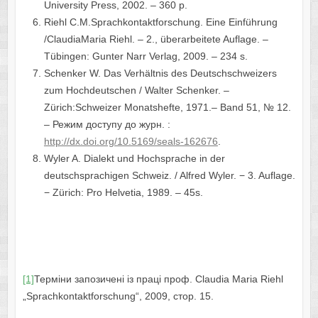
University Press, 2002. – 360 p.
Riehl C.M.Sprachkontaktforschung. Eine Einführung
/ClaudiaMaria Riehl. – 2., überarbeitete Auflage. –
Tübingen: Gunter Narr Verlag, 2009. – 234 s.
Schenker W. Das Verhältnis des Deutschschweizers
zum Hochdeutschen / Walter Schenker. –
Zürich:Schweizer Monatshefte, 1971.– Band 51, № 12.
– Режим доступу до журн. :
http://dx.doi.org/10.5169/seals-162676
.
Wyler A. Dialekt und Hochsprache in der
deutschsprachigen Schweiz. / Alfred Wyler. − 3. Auflage.
− Zürich: Pro Helvetia, 1989. – 45s.
[1]
Терміни запозичені із праці проф. Claudia Maria Riehl
„Sprachkontaktforschung“, 2009, стор. 15.